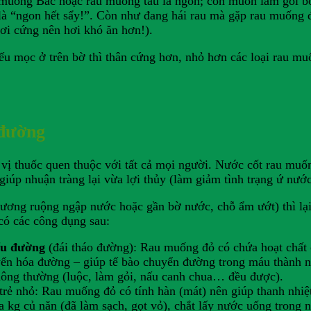
au muống Bắc hoặc rau muống tàu là ngon; còn muốn làm gỏi b
“ngon hết sẩy!”. Còn như đang hái rau mà gặp rau muống đỏ 
hơi cứng nên hơi khó ăn hơn!).
nếu mọc ở trên bờ thì thân cứng hơn, nhỏ hơn các loại rau mu
 đường
 vị thuốc quen thuộc với tất cả mọi người. Nước cốt rau muốn
iúp nhuận tràng lại vừa lợi thủy (làm giảm tình trạng ứ nước
ương ruộng ngập nước hoặc gần bờ nước, chỗ ẩm ướt) thì lại
có các công dụng sau:
ểu đường
(đái tháo đường): Rau muống đỏ có chứa hoạt chất c
huyển hóa đường – giúp tế bào chuyển đường trong máu thành 
hông thường (luộc, làm gỏi, nấu canh chua… đều được).
trẻ nhỏ: Rau muống đỏ có tính hàn (mát) nên giúp thanh nhiệt 
 kg củ năn (đã làm sạch, gọt vỏ), chắt lấy nước uống trong ng