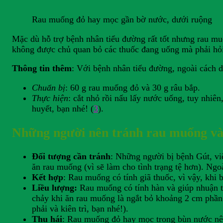
Rau muống đỏ hay mọc gần bờ nước, dưới ruộng
Mặc dù hỗ trợ bệnh nhân tiểu đường rất tốt nhưng rau muố
không được chủ quan bỏ các thuốc đang uống mà phải hỏi
Thông tin thêm
: Với bệnh nhân tiểu đường, ngoài cách 
Chuẩn bị
: 60 g rau muống đỏ và 30 g râu bắp.
Thực hiện
: cắt nhỏ rồi nấu lấy nước uống, tuy nhiên
huyết, bạn nhé! (
3
).
Những người nên tránh rau muống và 
Đối tượng cần tránh
: Những người bị bệnh Gút, vi
ăn rau muống (vì sẽ làm cho tình trạng tệ hơn). Ng
Kết hợp
: Rau muống có tính giã thuốc, vì vậy, khi
Liều lượng:
Rau muống có tính hàn và giúp nhuận tr
chảy khi ăn rau muống là ngắt bỏ khoảng 2 cm phần 
phải và kiên trì, bạn nhé!).
Thu hái
: Rau muống đỏ hay mọc trong bùn nước nên