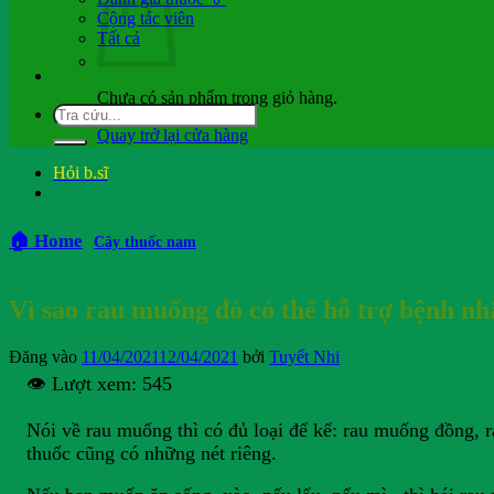
Cộng tác viên
Tất cả
Chưa có sản phẩm trong giỏ hàng.
Quay trở lại cửa hàng
Hỏi b.sĩ
🏠 Home
Cây thuốc nam
Vì sao rau muống đỏ có thể hỗ trợ bệnh nh
Đăng vào
11/04/2021
12/04/2021
bởi
Tuyết Nhi
👁️ Lượt xem:
545
Nói về rau muống thì có đủ loại để kể: rau muống đồng,
thuốc cũng có những nét riêng.