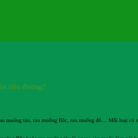
ân tiểu đường?
 rau muống tàu, rau muống Bắc, rau muống đỏ… Mỗi loại có m