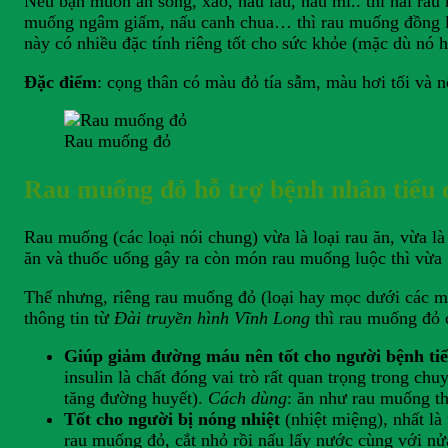
Nếu bạn muốn ăn sống, xào, nấu lẩu, nấu mì.. thì hái r
muống ngâm giấm, nấu canh chua… thì rau muống đồng là 
này có nhiều đặc tính riêng tốt cho sức khỏe (mặc dù nó 
Đặc điểm
: cọng thân có màu đỏ tía sẫm, màu hơi tối và 
Rau muống đỏ
Rau muống đỏ hỗ trợ bệnh nhân tiểu
Rau muống (các loại nói chung) vừa là loại rau ăn, vừa là
ăn và thuốc uống gây ra còn món rau muống luộc thì vừa g
Thế nhưng, riêng rau muống đỏ (loại hay mọc dưới các m
thông tin từ
Đài truyền hình Vĩnh Long
thì rau muống đỏ 
Giúp giảm đường máu nên tốt cho người bệnh ti
insulin là chất đóng vai trò rất quan trọng trong c
tăng đường huyết).
Cách dùng
: ăn như rau muống t
Tốt cho người bị nóng nhiệt
(nhiệt miệng), nhất là 
rau muống đỏ, cắt nhỏ rồi nấu lấy nước cùng với nửa