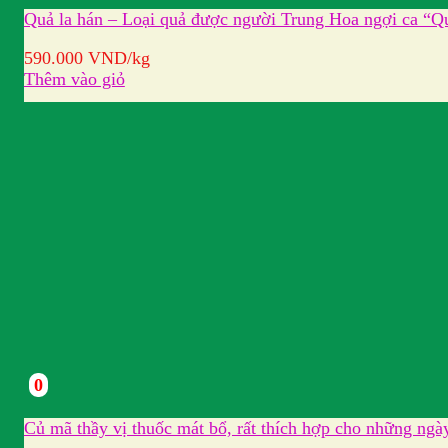
Quả la hán – Loại quả được người Trung Hoa ngợi ca “Q
590.000
VND
/kg
Thêm vào giỏ
0
Củ mã thầy vị thuốc mát bổ, rất thích hợp cho những ngà