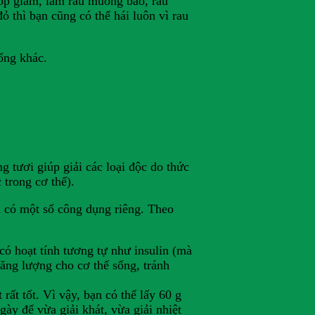
óp giấm, làm rau muống bào, rau
thì bạn cũng có thể hái luôn vì rau
ống khác.
g tươi giúp giải các loại độc do thức
 trong cơ thể).
 có một số công dụng riêng. Theo
ó hoạt tính tương tự như insulin (mà
năng lượng cho cơ thể sống, tránh
rất tốt. Vì vậy, bạn có thể lấy 60 g
ày để vừa giải khát, vừa giải nhiệt