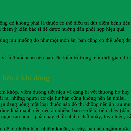
ng đỏ không phải là thuốc có thể điều trị dứt điểm bệnh tiể
 thêm ý kiến bác sĩ để được hướng dẫn phối hợp hiệu quả.
dùng rau muống đỏ như một món ăn, bạn cũng có thể uống dướ
, vì là thuốc nam nên bạn cần kiên trì trong một thời gian th
lưu ý khi dùng
êm khớp, viêm đường tiết niệu và đang bị vết thương hở ha
oài ra, những người cơ địa hư hàn cũng không nên ăn nhiều.
 bạn đang uống một loại thuốc nào đó thì không nên ăn rau m
àng khá mạnh nên nếu ăn nhiều, bạn sẽ dễ bị tiêu chảy (dân
ngọn rau non – phần này chứa nhiều chất nhầy; tuy nhiên, cá
 dễ bị nhiễm bẩn, nhiễm khuẩn, vì vậy, bạn nên ngâm nước m