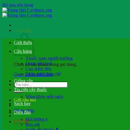
Bỏ qua nội dung
Giỏ hàng
Giới thiệu
Cửa hàng
Thuốc nam người mường
Dược liệu khô
Chưa có sản phẩm trong giỏ hàng.
Cao dược liệu
Thảo dược bào chế
Quay trở lại cửa hàng
Giống cây
Tra cứu cây thuốc
Sống khỏe mỗi ngày
Gửi câu hỏi
Sách hay
Đăng nhập
Diễn đàn
Hỏi lương y
0
VND
Rao vặt
Đánh giá thuốc 💊