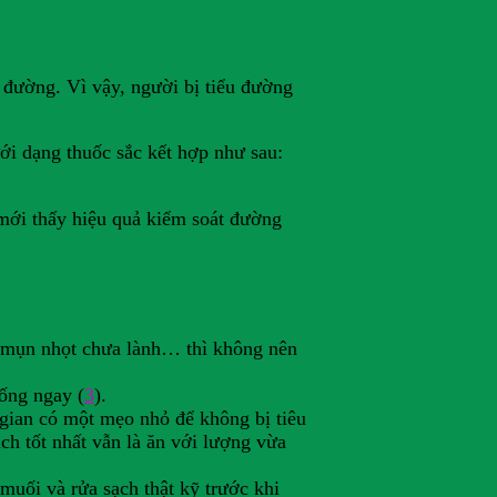
u đường. Vì vậy, người bị tiểu đường
i dạng thuốc sắc kết hợp như sau:
ì mới thấy hiệu quả kiểm soát đường
y mụn nhọt chưa lành… thì không nên
uống ngay (
3
).
 gian có một mẹo nhỏ để không bị tiêu
ch tốt nhất vẫn là ăn với lượng vừa
uối và rửa sạch thật kỹ trước khi