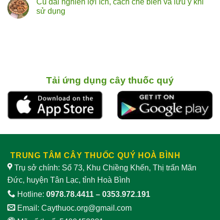
Củ dái nghiến lợi ích, cách chế biến và lưu ý khi
đâu?
sự
Bia
bình
thật
loài
luận
sử dụng
về
cây
ở
vị
nấu
Các
Không
thuốc
bia
loài
có
bổ
có
cây
bình
từ
khả
ở
luận
rễ
năng
Việt
ở
cây
làm
Nam
Củ
“dịu”
có
dái
sinh
ghi
nghiến
lý
nhận
lợi ích,
nam
tác
cách chế biến
Tải ứng dụng cây thuốc quý
dụng
và
giảm
lưu ý
sinh
khi
lý
sử
nam
dụng
TRUNG TÂM CÂY THUỐC QUÝ HOÀ BÌNH
Trụ sở chính: Số 73, Khu Chiềng Khến, Thị trấn Mãn
Đức, huyện Tân Lạc, tỉnh Hoà Bình
Hotline:
0978.78.4411
–
0353.972.191
Email:
Caythuoc.org@gmail.com