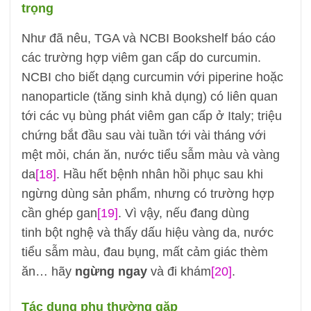
trọng
Như đã nêu, TGA và NCBI Bookshelf báo cáo
các trường hợp viêm gan cấp do curcumin.
NCBI cho biết dạng curcumin với piperine hoặc
nanoparticle (tăng sinh khả dụng) có liên quan
tới các vụ bùng phát viêm gan cấp ở Italy; triệu
chứng bắt đầu sau vài tuần tới vài tháng với
mệt mỏi, chán ăn, nước tiểu sẫm màu và vàng
da
[18]
. Hầu hết bệnh nhân hồi phục sau khi
ngừng dùng sản phẩm, nhưng có trường hợp
cần ghép gan
[19]
. Vì vậy, nếu đang dùng
tinh bột nghệ và thấy dấu hiệu vàng da, nước
tiểu sẫm màu, đau bụng, mất cảm giác thèm
ăn… hãy
ngừng ngay
và đi khám
[20]
.
Tác dụng phụ thường gặp