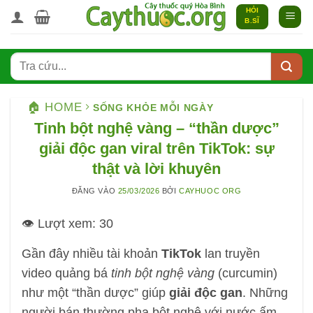
Bỏ
HỎI
B.SĨ
qua
nội
dung
🏠 HOME
SỐNG KHỎE MỖI NGÀY
Tinh bột nghệ vàng – “thần dược”
giải độc gan viral trên TikTok: sự
thật và lời khuyên
ĐĂNG VÀO
25/03/2026
BỞI
CAYHUOC ORG
👁️ Lượt xem:
30
Gần đây nhiều tài khoản
TikTok
lan truyền
video quảng bá
tinh bột nghệ vàng
(curcumin)
như một “thần dược” giúp
giải độc gan
. Những
người bán thường pha bột nghệ với nước ấm