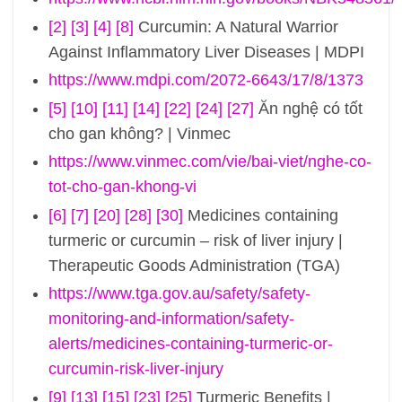
[2]
[3]
[4]
[8]
Curcumin: A Natural Warrior
Against Inflammatory Liver Diseases | MDPI
https://www.mdpi.com/2072-6643/17/8/1373
[5]
[10]
[11]
[14]
[22]
[24]
[27]
Ăn nghệ có tốt
cho gan không? | Vinmec
https://www.vinmec.com/vie/bai-viet/nghe-co-
tot-cho-gan-khong-vi
[6]
[7]
[20]
[28]
[30]
Medicines containing
turmeric or curcumin – risk of liver injury |
Therapeutic Goods Administration (TGA)
https://www.tga.gov.au/safety/safety-
monitoring-and-information/safety-
alerts/medicines-containing-turmeric-or-
curcumin-risk-liver-injury
[9]
[13]
[15]
[23]
[25]
Turmeric Benefits |