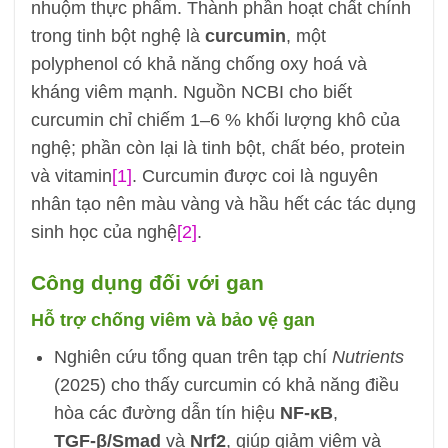
nhuộm thực phẩm. Thành phần hoạt chất chính
trong tinh bột nghệ là
curcumin
, một
polyphenol có khả năng chống oxy hoá và
kháng viêm mạnh. Nguồn NCBI cho biết
curcumin chỉ chiếm 1–6 % khối lượng khô của
nghệ; phần còn lại là tinh bột, chất béo, protein
và vitamin
[1]
. Curcumin được coi là nguyên
nhân tạo nên màu vàng và hầu hết các tác dụng
sinh học của nghệ
[2]
.
Công dụng đối với gan
Hỗ trợ chống viêm và bảo vệ gan
Nghiên cứu tổng quan trên tạp chí
Nutrients
(2025) cho thấy curcumin có khả năng điều
hòa các đường dẫn tín hiệu
NF‑κB
,
TGF‑β/Smad
và
Nrf2
, giúp giảm viêm và