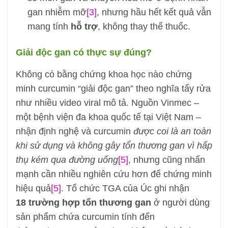
gan nhiễm mỡ
[3]
, nhưng hầu hết kết quả vẫn
mang tính
hỗ trợ
, không thay thế thuốc.
Giải độc gan có thực sự đúng?
Không có bằng chứng khoa học nào chứng
minh curcumin “giải độc gan” theo nghĩa tẩy rửa
như nhiều video viral mô tả. Nguồn Vinmec –
một bệnh viện đa khoa quốc tế tại Việt Nam –
nhận định nghệ và curcumin
được coi là an toàn
khi sử dụng và không gây tổn thương gan vì hấp
thụ kém qua đường uống
[5]
, nhưng cũng nhấn
mạnh cần nhiều nghiên cứu hơn để chứng minh
hiệu quả
[5]
. Tổ chức TGA của Úc ghi nhận
18 trường hợp tổn thương gan
ở người dùng
sản phẩm chứa curcumin tính đến