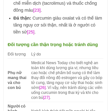
chế miễn dịch (tacrolimus) và thuốc chống
đông máu
[23]
.
Đá thận:
Curcumin giàu oxalat và có thể làm
tăng nguy cơ sỏi thận, nhất là ở người có
tiền sử
[25]
.
Đối tượng cần thận trọng hoặc tránh dùng
Đối tượng
Lý do
Medical News Today cho biết nghệ an
toàn khi dùng lượng gia vị; nhưng liều
Phụ nữ
cao hoặc chế phẩm bổ sung có thể làm
mang thai
thay đổi nồng độ estrogen và gây co bóp
và cho
tử cung, tăng nguy cơ sảy thai hoặc sinh
con bú
sớm
[26]
. Vì vậy, nên tránh dùng các viên
uống curcumin trong thai kỳ và khi cho
con bú
[27]
.
Người có