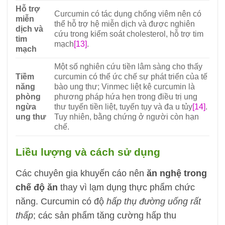
Hỗ trợ
Curcumin có tác dụng chống viêm nên có
miễn
thể hỗ trợ hệ miễn dịch và được nghiên
dịch và
cứu trong kiểm soát cholesterol, hỗ trợ tim
tim
mạch
[13]
.
mạch
Một số nghiên cứu tiền lâm sàng cho thấy
Tiềm
curcumin có thể ức chế sự phát triển của tế
năng
bào ung thư; Vinmec liệt kê curcumin là
phòng
phương pháp hứa hẹn trong điều trị ung
ngừa
thư tuyến tiền liệt, tuyến tụy và đa u tủy
[14]
.
ung thư
Tuy nhiên, bằng chứng ở người còn hạn
chế.
Liều lượng và cách sử dụng
Các chuyên gia khuyến cáo nên
ăn nghệ trong
chế độ ăn
thay vì lạm dụng thực phẩm chức
năng. Curcumin có độ
hấp thụ đường uống rất
thấp
; các sản phẩm tăng cường hấp thu