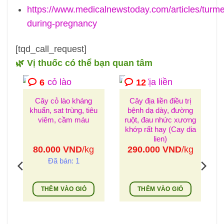
https://www.medicalnewstoday.com/articles/turme
during-pregnancy
[tqd_call_request]
🌿 Vị thuốc có thể bạn quan tâm
6
12
Cây cỏ lào kháng
Cây địa liền điều trị
khuẩn, sat trùng, tiêu
bệnh dạ dày, đường
viêm, cầm máu
ruột, đau nhức xương
khớp rất hay (Cay dia
lien)
80.000
VND
/kg
290.000
VND
/kg
Đã bán: 1
THÊM VÀO GIỎ
THÊM VÀO GIỎ