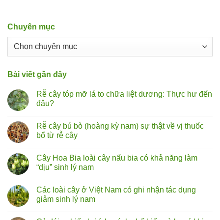
Chuyên mục
Chuyên
mục
Bài viết gần đây
Rễ cây tóp mỡ lá to chữa liệt dương: Thực hư đến
đâu?
Không
có
Rễ cây bú bò (hoàng kỳ nam) sự thật về vị thuốc
bình
luận
bổ từ rễ cây
ở
Rễ
Không
cây
có
Cây Hoa Bia loài cây nấu bia có khả năng làm
tóp
bình
mỡ
luận
“dịu” sinh lý nam
lá
ở
to
Rễ
Không
chữa
cây
có
Các loài cây ở Việt Nam có ghi nhận tác dụng
liệt
bú
bình
dương:
bò
luận
giảm sinh lý nam
Thực
(hoàng
ở
hư
kỳ
Cây
Không
đến
nam)
Hoa
có