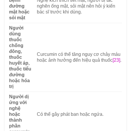
bệnh
Nghệ kích thích tiết mật; người bị tắc
đường
nghẽn ống mật, sỏi mật nên hỏi ý kiến
mật hoặc
bác sĩ trước khi dùng.
sỏi mật
Người
dùng
thuốc
chống
đông,
Curcumin có thể tăng nguy cơ chảy máu
thuốc
hoặc ảnh hưởng đến hiệu quả thuốc
[23]
.
huyết áp,
thuốc tiểu
đường
hoặc hóa
trị
Người dị
ứng với
nghệ
hoặc
Có thể gây phát ban hoặc ngứa.
thành
phần