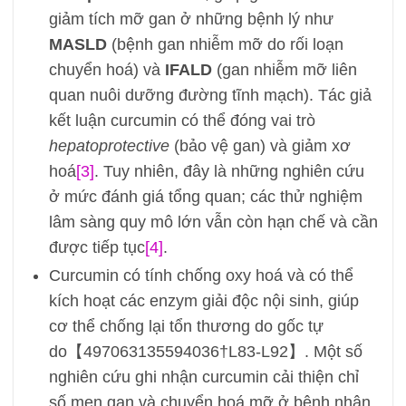
giảm tích mỡ gan ở những bệnh lý như
MASLD
(bệnh gan nhiễm mỡ do rối loạn
chuyển hoá) và
IFALD
(gan nhiễm mỡ liên
quan nuôi dưỡng đường tĩnh mạch). Tác giả
kết luận curcumin có thể đóng vai trò
hepatoprotective
(bảo vệ gan) và giảm xơ
hoá
[3]
. Tuy nhiên, đây là những nghiên cứu
ở mức đánh giá tổng quan; các thử nghiệm
lâm sàng quy mô lớn vẫn còn hạn chế và cần
được tiếp tục
[4]
.
Curcumin có tính chống oxy hoá và có thể
kích hoạt các enzym giải độc nội sinh, giúp
cơ thể chống lại tổn thương do gốc tự
do【497063135594036†L83-L92】. Một số
nghiên cứu ghi nhận curcumin cải thiện chỉ
số men gan và chuyển hoá mỡ ở bệnh nhân