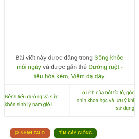
oảng
g
:
0.000 VND
n
0.000 VND
Bài viết này được đăng trong
Sống khỏe
mỗi ngày
và được gắn thẻ
Đường ruột -
tiêu hóa kém
,
Viêm dạ dày
.
Lợi ích của bột tía tô, góc
Bệnh tiểu đường và sức
nhìn khoa học và lưu ý khi
khỏe sinh lý nam giới
sử dụng
NHẮN ZALO
TÌM CÂY GIỐNG