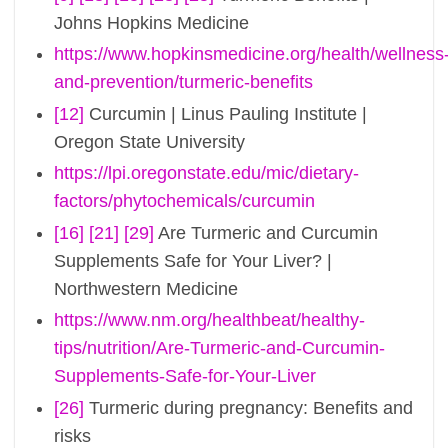
Johns Hopkins Medicine
https://www.hopkinsmedicine.org/health/wellness
and-prevention/turmeric-benefits
[12]
Curcumin | Linus Pauling Institute |
Oregon State University
https://lpi.oregonstate.edu/mic/dietary-
factors/phytochemicals/curcumin
[16]
[21]
[29]
Are Turmeric and Curcumin
Supplements Safe for Your Liver? |
Northwestern Medicine
https://www.nm.org/healthbeat/healthy-
tips/nutrition/Are-Turmeric-and-Curcumin-
Supplements-Safe-for-Your-Liver
[26]
Turmeric during pregnancy: Benefits and
risks