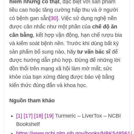
hiếm nhưng có thật
, đặc biệt với sản phẩm
liều cao hoặc tăng cường hấp thu và ở người
có bệnh gan sẵn
[30]
. Việc sử dụng nghệ nên
được cân nhắc như một phần của
chế độ ăn
cân bằng
, kết hợp vận động, hạn chế rượu bia
và kiểm soát bệnh nền. Trước khi dùng bất kỳ
sản phẩm bổ sung nào, hãy
tư vấn bác sĩ
để
được hướng dẫn phù hợp. Đừng để những lời
đồn thổi trên mạng xã hội làm mờ mắt; sức
khỏe của bạn xứng đáng được bảo vệ bằng
kiến thức đúng đắn và khoa học.
Nguồn tham khảo
[1]
[17]
[18]
[19]
Turmeric – LiverTox – NCBI
Bookshelf
https://www.ncbi.nlm.nih.gov/books/NBK548561/