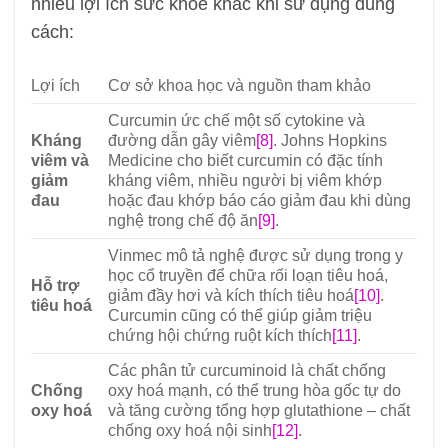
nhiều lợi ích sức khoẻ khác khi sử dụng đúng
cách:
Lợi ích
Cơ sở khoa học và nguồn tham khảo
Curcumin ức chế một số cytokine và
Kháng
đường dẫn gây viêm
[8]
. Johns Hopkins
viêm và
Medicine cho biết curcumin có đặc tính
giảm
kháng viêm, nhiều người bị viêm khớp
đau
hoặc đau khớp báo cáo giảm đau khi dùng
nghệ trong chế độ ăn
[9]
.
Vinmec mô tả nghệ được sử dụng trong y
học cổ truyền để chữa rối loạn tiêu hoá,
Hỗ trợ
giảm đầy hơi và kích thích tiêu hoá
[10]
.
tiêu hoá
Curcumin cũng có thể giúp giảm triệu
chứng hội chứng ruột kích thích
[11]
.
Các phân tử curcuminoid là chất chống
Chống
oxy hoá mạnh, có thể trung hòa gốc tự do
oxy hoá
và tăng cường tổng hợp glutathione – chất
chống oxy hoá nội sinh
[12]
.