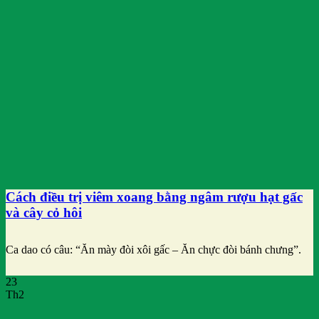
Cách điều trị viêm xoang bằng ngâm rượu hạt gấc
và cây cỏ hôi
Ca dao có câu: “Ăn mày đòi xôi gấc – Ăn chực đòi bánh chưng”.
23
Th2