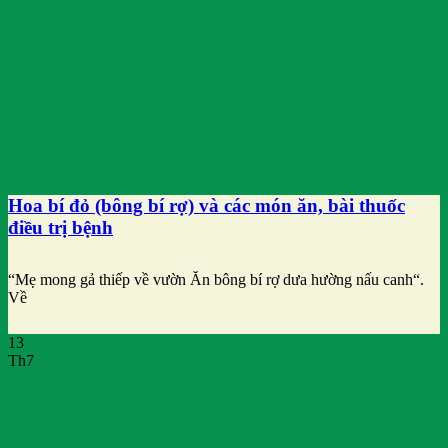
Hoa bí đỏ (bông bí rợ) và các món ăn, bài thuốc
điều trị bệnh
“Mẹ mong gả thiếp về vườn Ăn bông bí rợ dưa hường nấu canh“.
Về
13
Th7