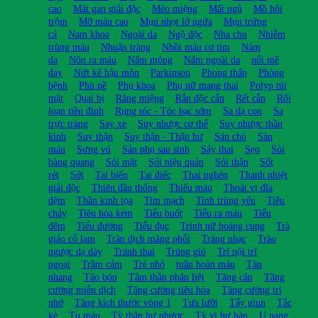
cao
Mát gan giải độc
Méo miệng
Mất ngủ
Mồ hôi
trộm
Mỡ máu cao
Mụn nhọt lở ngứa
Mụn trứng
cá
Nam khoa
Ngoài da
Ngộ độc
Nha chu
Nhiễm
trùng máu
Nhuận tràng
Nhồi máu cơ tim
Nám
da
Nôn ra máu
Nấm móng
Nấm ngoài da
nổi mề
đay
Nứt kẽ hậu môn
Parkinson
Phong thấp
Phòng
bệnh
Phù nề
Phụ khoa
Phụ nữ mang thai
Polyp túi
mật
Quai bị
Răng miệng
Rắn độc cắn
Rết cắn
Rối
loạn tiền đình
Rụng tóc - Tóc bạc sớm
Sa dạ con
Sa
trực tràng
Say xe
Suy nhược cơ thể
Suy nhược thần
kinh
Suy thận
Suy thận - Thận hư
Sán chó
Sán
máu
Sưng vú
Sản phụ sau sinh
Sảy thai
Sẹo
Sỏi
bàng quang
Sỏi mật
Sỏi niệu quản
Sỏi thận
Sốt
rét
Sởi
Tai biến
Tai điếc
Thai nghén
Thanh nhiệt
giải độc
Thiên đầu thống
Thiếu máu
Thoát vị đĩa
đệm
Thần kinh tọa
Tim mạch
Tinh trùng yếu
Tiêu
chảy
Tiêu hóa kém
Tiểu buốt
Tiểu ra máu
Tiểu
đêm
Tiểu đường
Tiểu đục
Trinh nữ hoàng cung
Trà
giảo cổ lam
Tràn dịch màng phổi
Tràng nhạc
Trào
ngược dạ dày
Tránh thai
Trúng gió
Trĩ nội trĩ
ngoại
Trầm cảm
Trẻ nhỏ
tuần hoàn máu
Tàn
nhang
Táo bón
Tâm thần phân liệt
Tăng cân
Tăng
cường miễn dịch
Tăng cường tiêu hóa
Tăng cường trí
nhớ
Tăng kích thước vòng 1
Tưa lưỡi
Tẩy giun
Tắc
kè
Tụ máu
Tỳ thận hư nhược
Tỳ vị hư hàn
U nang