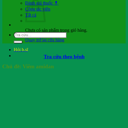
Đánh giá thuốc 💊
Cộng tác viên
Tất cả
Chưa có sản phẩm trong giỏ hàng.
Quay trở lại cửa hàng
Hỏi b.sĩ
Tra cứu theo bệnh
Chủ đề:
Viêm amidan