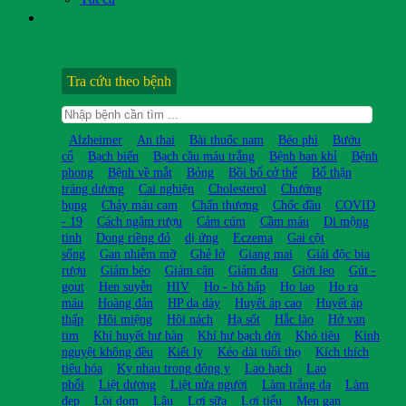
Tra cứu theo bệnh
Alzheimer
An thai
Bài thuốc nam
Béo phì
Bướu
cổ
Bạch biến
Bạch cầu máu trắng
Bệnh ban khỉ
Bệnh
phong
Bệnh về mắt
Bỏng
Bồi bổ cở thể
Bổ thận
tráng dương
Cai nghiện
Cholesterol
Chướng
bụng
Chảy máu cam
Chấn thương
Chốc đầu
COVID
- 19
Cách ngâm rượu
Cảm cúm
Cầm máu
Di mộng
tinh
Dong riềng đỏ
dị ứng
Eczema
Gai cột
sống
Gan nhiễm mỡ
Ghẻ lở
Giang mai
Giải độc bia
rượu
Giảm béo
Giảm cân
Giảm đau
Giời leo
Gút -
gout
Hen suyễn
HIV
Ho - hô hấp
Ho lao
Ho ra
máu
Hoàng đản
HP dạ dày
Huyết áp cao
Huyết áp
thấp
Hôi miệng
Hôi nách
Hạ sốt
Hắc lào
Hở van
tim
Khí huyết hư hàn
Khí hư bạch đới
Khó tiêu
Kinh
nguyệt không đều
Kiết lỵ
Kéo dài tuổi thọ
Kích thích
tiêu hóa
Kỵ nhau trong đông y
Lao hạch
Lao
phổi
Liệt dương
Liệt nửa người
Làm trắng da
Làm
đẹp
Lòi dom
Lậu
Lợi sữa
Lợi tiểu
Men gan