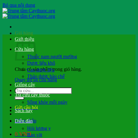
Bỏ qua nội dung
Giỏ hàng
Giới thiệu
Cửa hàng
Thuốc nam người mường
Dược liệu khô
Chưa có sản phẩm trong giỏ hàng.
Cao dược liệu
Thảo dược bào chế
Quay trở lại cửa hàng
Giống cây
Tra cứu cây thuốc
Sống khỏe mỗi ngày
Gửi câu hỏi
Sách hay
Đăng nhập
Diễn đàn
Hỏi lương y
0
VND
Rao vặt