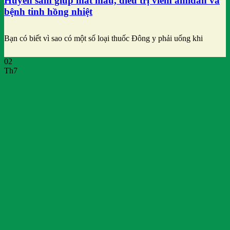
Huyền sâm giúp mát máu, điều trị viêm amidan và
bệnh tinh hồng nhiệt
Bạn có biết vì sao có một số loại thuốc Đông y phải uống khi
02
Th7