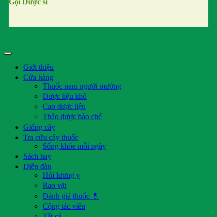
Gọi Dược sĩ
Giới thiệu
Cửa hàng
Thuốc nam người mường
Dược liệu khô
Cao dược liệu
Thảo dược bào chế
Giống cây
Tra cứu cây thuốc
Sống khỏe mỗi ngày
Sách hay
Diễn đàn
Hỏi lương y
Rao vặt
Đánh giá thuốc 💊
Cộng tác viên
Tất cả