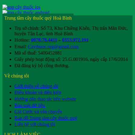
Trung tâm cây thuốc quý Hoà Bình
Trụ sở chính: Số 73, Khu Chiềng Khến, Thị trấn Mãn Đức,
huyện Tân Lạc, tỉnh Hoà Bình
Hotline:
0978.78.4411
–
0353.972.191
Email:
Caythuoc.org@gmail.com
Mã số thuế: 5400452881
Giấy phép hoạt động số: 25.G.001916, ngày cấp 17/6/2014
Đã đăng ký bộ công thương.
Về chúng tôi
Giới thiệu về chúng tôi
Điều khoản và điều kiện
Hướng dẫn thao tác trên website
Bảo mật dữ liệu
Giá Cước và vận chuyển
Bản đồ Trung tâm cây thuốc quý
Liên hệ với chúng tôi
LỊCH LÀM VIỆC