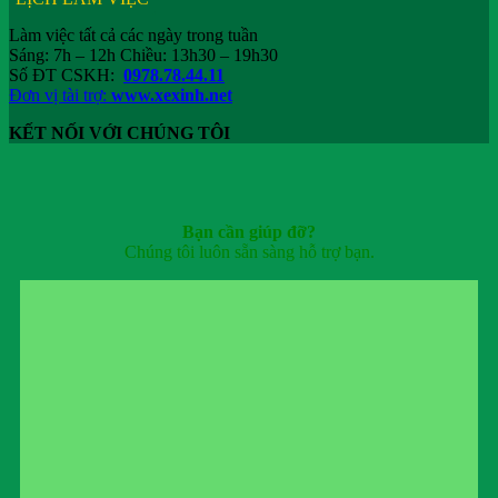
Làm việc tất cả các ngày trong tuần
Sáng: 7h – 12h Chiều: 13h30 – 19h30
Số ĐT CSKH:
0978.78.44.11
Đơn vị tài trợ:
www.xexinh.net
KẾT NỐI VỚI CHÚNG TÔI
Bạn cần giúp đỡ?
Chúng tôi luôn sẵn sàng hỗ trợ bạn.