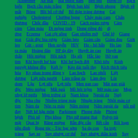
Alzheimer
An thai
Bài thuốc nam
Béo phì
Bướu cổ
Bạch
biến
Bạch cầu máu trắng
Bệnh ban khỉ
Bệnh phong
Bệnh về
mắt
Bỏng
Bồi bổ cở thể
Bổ thận tráng dương
Cai
nghiện
Cholesterol
Chướng bụng
Chảy máu cam
Chấn
thương
Chốc đầu
COVID - 19
Cách ngâm rượu
Cảm
cúm
Cầm máu
Di mộng tinh
Dong riềng đỏ
dị
ứng
Eczema
Gai cột sống
Gan nhiễm mỡ
Ghẻ lở
Giang
mai
Giải độc bia rượu
Giảm béo
Giảm cân
Giảm đau
Giời
leo
Gút - gout
Hen suyễn
HIV
Ho - hô hấp
Ho lao
Ho
ra máu
Hoàng đản
HP dạ dày
Huyết áp cao
Huyết áp
thấp
Hôi miệng
Hôi nách
Hạ sốt
Hắc lào
Hở van
tim
Khí huyết hư hàn
Khí hư bạch đới
Khó tiêu
Kinh
nguyệt không đều
Kiết lỵ
Kéo dài tuổi thọ
Kích thích tiêu
hóa
Kỵ nhau trong đông y
Lao hạch
Lao phổi
Liệt
dương
Liệt nửa người
Làm trắng da
Làm đẹp
Lòi
dom
Lậu
Lợi sữa
Lợi tiểu
Men gan cao
Mát gan giải
độc
Méo miệng
Mất ngủ
Mồ hôi trộm
Mỡ máu cao
Mụn
nhọt lở ngứa
Mụn trứng cá
Nam khoa
Ngoài da
Ngộ
độc
Nha chu
Nhiễm trùng máu
Nhuận tràng
Nhồi máu cơ
tim
Nám da
Nôn ra máu
Nấm móng
Nấm ngoài da
nổi mề
đay
Nứt kẽ hậu môn
Parkinson
Phong thấp
Phòng
bệnh
Phù nề
Phụ khoa
Phụ nữ mang thai
Polyp túi
mật
Quai bị
Răng miệng
Rắn độc cắn
Rết cắn
Rối loạn
tiền đình
Rụng tóc - Tóc bạc sớm
Sa dạ con
Sa trực
tràng
Say xe
Suy nhược cơ thể
Suy nhược thần kinh
Suy