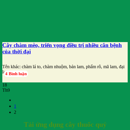
Cây chàm mèo, triển vọng điều trị nhiều căn bệnh
của thời đại
Tên khác: chàm lá to, chàm nhuộm, bản lam, phẩm rô, mã lam, đại
lam,
4 Bình luận
18
Th9
1
2
Tải ứng dụng cây thuốc quý