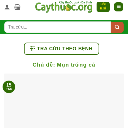
Bỏ
HỎI
B.SĨ
qua
nội
dung
TRA CỨU THEO BỆNH
Chủ đề:
Mụn trứng cá
15
Th6