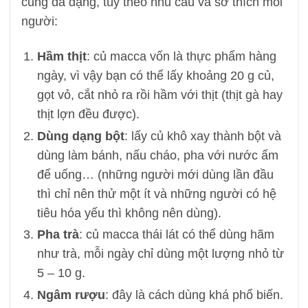
cũng đa dạng, tùy theo nhu cầu và sở thích mỗi
người:
Hầm thịt
: củ macca vốn là thực phẩm hàng
ngày, vì vậy bạn có thể lấy khoảng 20 g củ,
gọt vỏ, cắt nhỏ ra rồi hầm với thịt (thịt gà hay
thịt lợn đều được).
Dùng dạng bột
: lấy củ khô xay thành bột và
dùng làm bánh, nấu cháo, pha với nước ấm
để uống… (những người mới dùng lần đầu
thì chỉ nên thử một ít và những người có hệ
tiêu hóa yếu thì không nên dùng).
Pha trà
: củ macca thái lát có thể dùng hãm
như trà, mỗi ngày chỉ dùng một lượng nhỏ từ
5 – 10 g.
Ngâm rượu
: đây là cách dùng khá phổ biến.