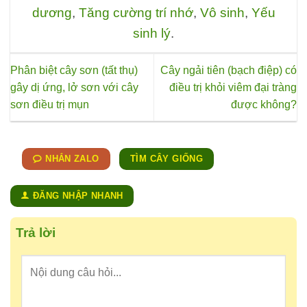
dương
,
Tăng cường trí nhớ
,
Vô sinh
,
Yếu
sinh lý
.
Phân biệt cây sơn (tất thụ)
Cây ngải tiên (bạch điệp) có
gây dị ứng, lở sơn với cây
điều trị khỏi viêm đại tràng
sơn điều trị mụn
được không?
NHẮN ZALO
TÌM CÂY GIỐNG
ĐĂNG NHẬP NHANH
Trả lời