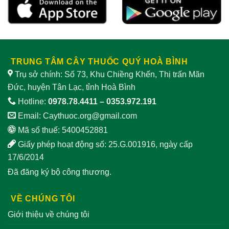
sinh
khi
lý
sử
nam
dụng
TRUNG TÂM CÂY THUỐC QUÝ HOÀ BÌNH
Trụ sở chính: Số 73, Khu Chiềng Khến, Thị trấn Mãn
Đức, huyện Tân Lạc, tỉnh Hoà Bình
Hotline:
0978.78.4411
–
0353.972.191
Email:
Caythuoc.org@gmail.com
Mã số thuế: 5400452881
Giấy phép hoạt động số: 25.G.001916, ngày cấp
17/6/2014
Đã đăng ký bộ công thương.
VỀ CHÚNG TÔI
Giới thiệu về chúng tôi