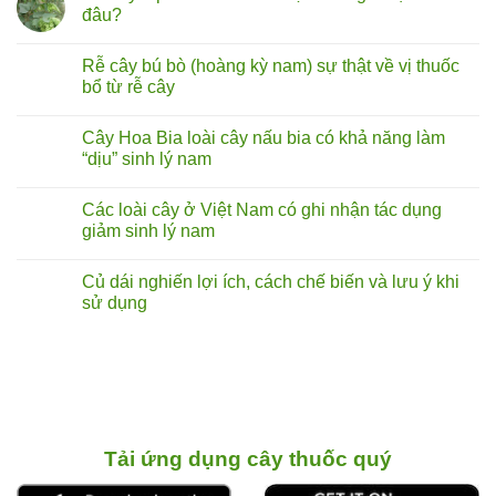
đâu?
Không
có
Rễ cây bú bò (hoàng kỳ nam) sự thật về vị thuốc
bình
luận
bổ từ rễ cây
ở
Rễ
Không
cây
có
Cây Hoa Bia loài cây nấu bia có khả năng làm
tóp
bình
mỡ
luận
“dịu” sinh lý nam
lá
ở
to
Rễ
Không
chữa
cây
có
Các loài cây ở Việt Nam có ghi nhận tác dụng
liệt
bú
bình
dương:
bò
luận
giảm sinh lý nam
Thực
(hoàng
ở
hư
kỳ
Cây
Không
đến
nam)
Hoa
có
Củ dái nghiến lợi ích, cách chế biến và lưu ý khi
đâu?
sự
Bia
bình
thật
loài
luận
sử dụng
về
cây
ở
vị
nấu
Các
Không
thuốc
bia
loài
có
bổ
có
cây
bình
từ
khả
ở
luận
rễ
năng
Việt
ở
cây
làm
Nam
Củ
“dịu”
có
dái
sinh
ghi
nghiến
lý
nhận
lợi ích,
nam
tác
cách chế biến
Tải ứng dụng cây thuốc quý
dụng
và
giảm
lưu ý