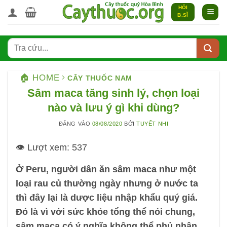
Bỏ
HỎI
B.SĨ
qua
nội
dung
🏠 HOME
CÂY THUỐC NAM
Sâm maca tăng sinh lý, chọn loại
nào và lưu ý gì khi dùng?
ĐĂNG VÀO
08/08/2020
BỞI
TUYẾT NHI
👁️ Lượt xem:
537
Ở Peru, người dân ăn sâm maca như một
loại rau củ thường ngày nhưng ở nước ta
thì đây lại là dược liệu nhập khẩu quý giá.
Đó là vì với sức khỏe tổng thể nói chung,
sâm maca có ý nghĩa không thể phủ nhận,