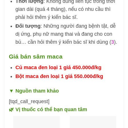
Thời lượng
: Không dùng liên tục trong thời
gian dài (quá 4 tháng), nếu có nhu cầu thì
phải hỏi thêm ý kiến bác sĩ.
Đối tượng
: Những người đang bệnh tật, dễ
dị ứng, phụ nữ mang thai và đang cho con
bú… cần hỏi thêm ý kiến bác sĩ khi dùng (
3
).
Giá bán sâm maca
Củ maca đen loại 1 giá 450.000đ/kg
Bột maca đen loại 1 giá 550.000đ/kg
▼
Nguồn tham khảo
[tqd_call_request]
🌿 Vị thuốc có thể bạn quan tâm