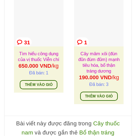
31
1
Tìm hiểu công dụng
Cây mâm xôi (đùn
của vị thuốc Viễn chí
đũn đùm đũm) mạnh
tiêu hóa, bổ thận
650.000
VND
/kg
tráng dương
Đã bán: 1
190.000
VND
/kg
Đã bán: 3
THÊM VÀO GIỎ
THÊM VÀO GIỎ
Bài viết này được đăng trong
Cây thuốc
nam
và được gắn thẻ
Bổ thận tráng