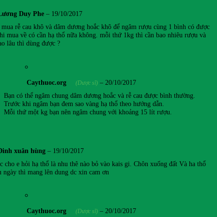
Lương Duy Phe
–
19/10/2017
 mua rễ cau khô và dâm dương hoắc khô để ngâm rượu cùng 1 bình có được
hi mua về có cần hạ thổ nữa không. mỗi thứ 1kg thì cần bao nhiêu rượu và
o lâu thì dùng được ?
Caythuoc.org
–
20/10/2017
(Dược sĩ)
Bạn có thể ngâm chung dâm dương hoắc và rễ cau được bình thường.
Trước khi ngâm bạn đem sao vàng hạ thổ theo hướng dẫn.
Mỗi thứ một kg bạn nên ngâm chung với khoảng 15 lít rượu.
Đinh xuân hùng
–
19/10/2017
c cho e hỏi hạ thổ là nhu thê nào bỏ vào kais gi. Chôn xuống đất Và ha thổ
u ngày thì mang lên dung dc xin cam ơn
Caythuoc.org
–
20/10/2017
(Dược sĩ)