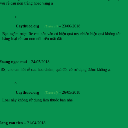
 với rễ cau non trắng hoặc vàng ạ
Caythuoc.org
–
23/06/2018
(Dược sĩ)
Bạn ngâm rượu Re cau nâu vẫn có hiệu quả tuy nhiên hiệu quả không tốt
bằng loại rễ cau non nổi trên mặt đất
Hoang ngoc mai
–
24/05/2018
 BS, cho em hỏi rễ cau hoa chùm, quả đỏ, có sử dụng được không ạ.
Caythuoc.org
–
26/05/2018
(Dược sĩ)
Loại này không sử dụng làm thuốc bạn nhé
Đang van tien
–
21/04/2018