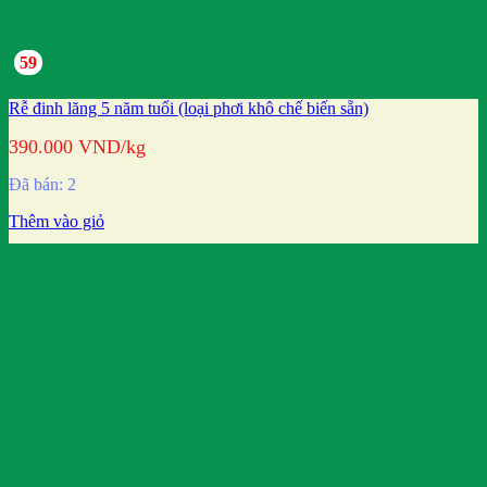
59
Rễ đinh lăng 5 năm tuổi (loại phơi khô chế biến sẵn)
390.000
VND
/kg
Đã bán: 2
Thêm vào giỏ