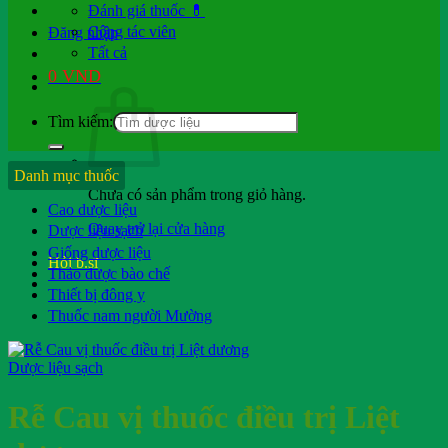
Đánh giá thuốc 💊
Cộng tác viên
Đăng nhập
Tất cả
0
VND
Tìm kiếm:
Danh mục thuốc
Chưa có sản phẩm trong giỏ hàng.
Cao dược liệu
Quay trở lại cửa hàng
Dược liệu sạch
Giống dược liệu
Hỏi b.sĩ
Thảo dược bào chế
Thiết bị đông y
Thuốc nam người Mường
Dược liệu sạch
Rễ Cau vị thuốc điều trị Liệt