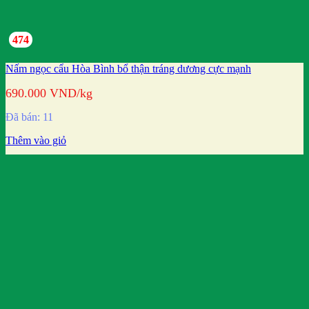
474
Nấm ngọc cẩu Hòa Bình bổ thận tráng dương cực mạnh
690.000
VND
/kg
Đã bán: 11
Thêm vào giỏ