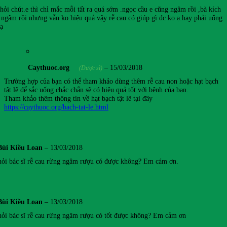
hỏi chút.e thì chỉ mắc mỗi tất ra quá sớm .ngọc cầu e cũng ngâm rồi ,bà kích
 ngâm rồi nhưng vẫn ko hiệu quả vậy rễ cau có giúp gì đc ko ạ.hay phải uống
 ạ
Caythuoc.org
–
15/03/2018
(Dược sĩ)
Trường hợp của bạn có thể tham khảo dùng thêm rễ cau non hoặc hạt bạch
tật lê để sắc uống chắc chắn sẽ có hiệu quả tốt với bệnh của bạn.
Tham khảo thêm thông tin về hạt bạch tật lê tại đây
https://caythuoc.org/bach-tat-le.html
Bùi Kiều Loan
–
13/03/2018
ỏi bác sĩ rễ cau rừng ngâm rượu có được không? Em cám ơn.
Bùi Kiều Loan
–
13/03/2018
ỏi bác sĩ rễ cau rừng ngâm rượu có tốt được không? Em cảm ơn