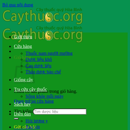
Bỏ qua nội dung
Giới thiệu
Cửa hàng
Thuốc nam người mường
Giỏ hàng
Dược liệu khô
Cao dược liệu
Thảo dược bào chế
Giống cây
Tra cứu cây thuốc
Chưa có sản phẩm trong giỏ hàng.
Sống khỏe mỗi ngày
Quay trở lại cửa hàng
Sách hay
Tìm kiếm:
Diễn đàn
Hỏi lương y
Rao vặt
Gửi câu hỏi