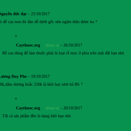
Nguyễn đức đạt
–
25/10/2017
ó dễ cau non.thì đào dễ dưới gốc nên ngâm diệu được ko.?
Caythuoc.org
–
26/10/2017
(Dược sĩ)
Rễ cau dùng để làm thuốc phải là loại rễ mọc ở phía trên mặt đất bạn nhé.
Lương Duy Phe
–
19/10/2017
90k,dâm dương hoắc 250k là khô hay tươi hả BS ?
Caythuoc.org
–
20/10/2017
(Dược sĩ)
Tất cả sản phẩm đều là dạng khô bạn nhé