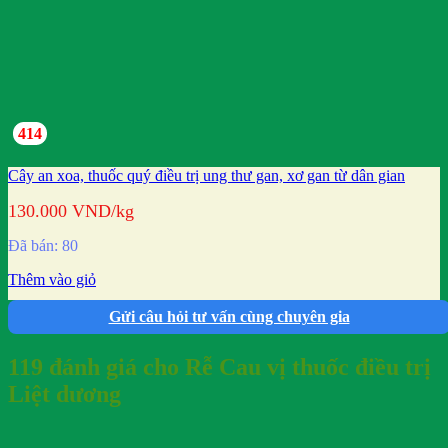
414
Cây an xoa, thuốc quý điều trị ung thư gan, xơ gan từ dân gian
130.000
VND
/kg
Đã bán: 80
Thêm vào giỏ
Gửi câu hỏi tư vấn cùng chuyên gia
119 đánh giá cho
Rễ Cau vị thuốc điều trị
Liệt dương