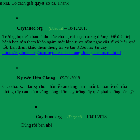
ại xìu. Có cách giải quyết ko bs. Thank
Caythuoc.org
–
18/12/2017
(Dược sĩ)
Trường hợp của bạn là do mắc chứng rối loạn cương dương. Để điều trị
bệnh bạn nên tham khảo ngâm một bình rượu nấm ngọc cẩu sẽ có hiệu quả
tốt. Bạn tham khảo thêm thông tin về bài Rượu này tại đây
https://caythuoc.org/nam-ngoc-cau-bo-trang-duong-cuc-manh.html
Nguyễn Hữu Chung
–
09/01/2018
Chào bác sỹ. Bác sỹ cho e hỏi rễ cau dùng làm thuốc là loại rễ nổi của
những cây cau mà ở vùng nông thôn hay trồng lấy quả phải không bác sỹ?
Caythuoc.org
–
10/01/2018
(Dược sĩ)
Đúng rồi bạn nhé