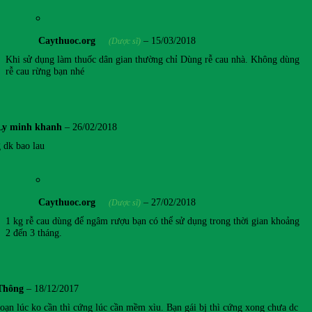
Caythuoc.org
–
15/03/2018
(Dược sĩ)
Khi sử dụng làm thuốc dân gian thường chỉ Dùng rễ cau nhà. Không dùng
rễ cau rừng bạn nhé
Ly minh khanh
–
26/02/2018
 dk bao lau
Caythuoc.org
–
27/02/2018
(Dược sĩ)
1 kg rễ cau dùng để ngâm rượu bạn có thể sử dụng trong thời gian khoảng
2 đến 3 tháng.
Thông
–
18/12/2017
 loạn lúc ko cần thì cứng lúc cần mềm xìu. Bạn gái bj thì cứng xong chưa dc