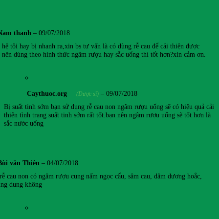
Nam thanh
–
09/07/2018
hệ tôi hay bị nhanh ra,xin bs tư vấn là có dùng rễ cau để cải thiện được
 nên dùng theo hình thức ngâm rượu hay sắc uống thì tốt hơn?xin cảm ơn.
Caythuoc.org
–
09/07/2018
(Dược sĩ)
Bị suất tinh sớm bạn sử dụng rễ cau non ngâm rượu uống sẽ có hiệu quả cải
thiện tình trạng suất tinh sớm rất tốt.bạn nên ngâm rượu uống sẽ tốt hơn là
sắc nước uống
Bùi văn Thiên
–
04/07/2018
 rễ cau non có ngâm rượu cung nấm ngọc cẩu, sâm cau, dâm dương hoắc,
ing dung không