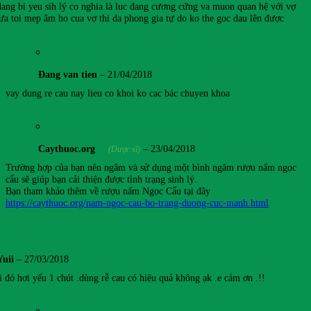
 dang bi yeu sih lý co nghia là luc đang cương cứng va muon quan hệ với vợ
đưa toi mep âm ho cua vợ thi da phong gia tự do ko the goc dau lên được
Đang van tien
–
21/04/2018
vay dung re cau nay lieu co khoi ko cac bác chuyen khoa
Caythuoc.org
–
23/04/2018
(Dược sĩ)
Trường hợp của bạn nên ngâm và sử dụng một bình ngâm rượu nấm ngọc
cẩu sẽ giúp bạn cải thiện được tình trạng sinh lý.
Bạn tham khảo thêm về rượu nấm Ngọc Cẩu tại đây
https://caythuoc.org/nam-ngoc-cau-bo-trang-duong-cuc-manh.html
Yuii
–
27/03/2018
i đó hơi yếu 1 chút .dùng rễ cau có hiệu quả không ạk .e cảm ơn .!!