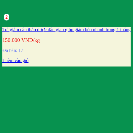
2
Trà giảm cân thảo dược dân gian giúp giảm béo nhanh trong 1 tháng
150.000
VND
/kg
Đã bán: 17
Thêm vào giỏ