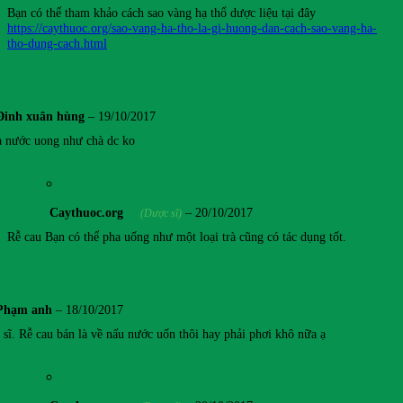
Bạn có thể tham khảo cách sao vàng hạ thổ dược liệu tại đây
https://caythuoc.org/sao-vang-ha-tho-la-gi-huong-dan-cach-sao-vang-ha-
tho-dung-cach.html
Đinh xuân hùng
–
19/10/2017
 nước uong như chà dc ko
Caythuoc.org
–
20/10/2017
(Dược sĩ)
Rễ cau Bạn có thể pha uống như một loại trà cũng có tác dụng tốt.
Phạm anh
–
18/10/2017
 sĩ. Rễ cau bán là về nấu nước uốn thôi hay phải phơi khô nữa ạ