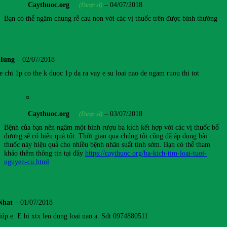
Caythuoc.org
–
04/07/2018
(Dược sĩ)
Bạn có thể ngâm chung rễ cau non với các vị thuốc trên được bình thường
Hung
–
02/07/2018
 chi 1p co the k duoc 1p da ra vay e su loai nao de ngam ruou thi tot
Caythuoc.org
–
03/07/2018
(Dược sĩ)
Bệnh của bạn nên ngâm một bình rượu ba kích kết hợp với các vị thuốc bổ
dương sẽ có hiệu quả tốt. Thời gian qua chúng tôi cũng đã áp dụng bài
thuốc này hiệu quả cho nhiều bệnh nhân suất tinh sớm. Bạn có thể tham
khảo thêm thông tin tại đây
https://caythuoc.org/ba-kich-tim-loai-tuoi-
nguyen-cu.html
Nhat
–
01/07/2018
iúp e. E bi xtx len dung loại nao a. Sdt 0974880511