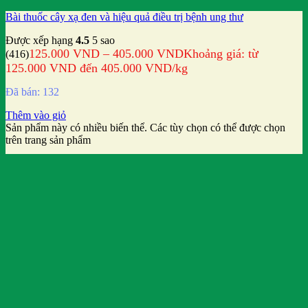
Bài thuốc cây xạ đen và hiệu quả điều trị bệnh ung thư
Được xếp hạng
4.5
5 sao
125.000
VND
–
405.000
VND
Khoảng giá: từ
(416)
125.000 VND đến 405.000 VND
/kg
Đã bán: 132
Thêm vào giỏ
Sản phẩm này có nhiều biến thể. Các tùy chọn có thể được chọn
trên trang sản phẩm