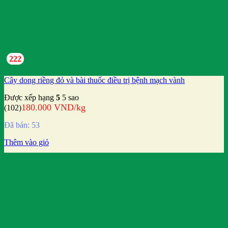
222
Cây dong riềng đỏ và bài thuốc điều trị bệnh mạch vành
Được xếp hạng
5
5 sao
180.000
VND
/kg
(102)
Đã bán: 53
Thêm vào giỏ