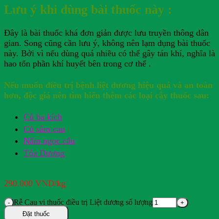
Lưu ý khi dùng bài thuốc này :
​Đây là bài thuốc khá đơn giản được lưu truyền thông dân
gian. Song cũng cần lưu ý, không nên lạm dụng bài thuốc
này. Bởi vì nếu dùng quá nhiều có thể gây tán khí, nghĩa là
hao tổn phần khí huyết bên trong cơ thể .
Nếu muốn điều trị bệnh liệt dương hiệu quả và an toàn
hơn, độc giả nên tìm hiểu thêm các loại cây thuốc sau:
Củ ba kích
Củ sâm cau
Nấm ngọc cẩu
Tỏa Dương
290.000
VND
/kg
Rễ Cau vị thuốc điều trị Liệt dương số lượng
Đặt thuốc