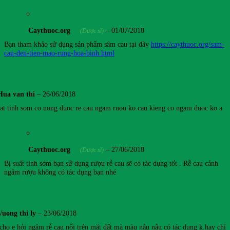
Caythuoc.org
–
01/07/2018
(Dược sĩ)
Bạn tham khảo sử dụng sản phẩm sâm cau tại đây
https://caythuoc.org/sam-
cau-den-tien-mao-rung-hoa-binh.html
Hua van thi
–
26/06/2018
uat tinh som.co uong duoc re cau ngam ruou ko.cau kieng co ngam duoc ko a
Caythuoc.org
–
27/06/2018
(Dược sĩ)
Bị suất tinh sớm bạn sử dụng rượu rễ cau sẽ có tác dụng tốt . Rễ cau cảnh
ngâm rượu không có tác dụng bạn nhé
Vuong thi ly
–
23/06/2018
cho e hỏi ngâm rễ cau nổi trên mặt đất mà màu nâu nâu có tác dụng k.hay chỉ