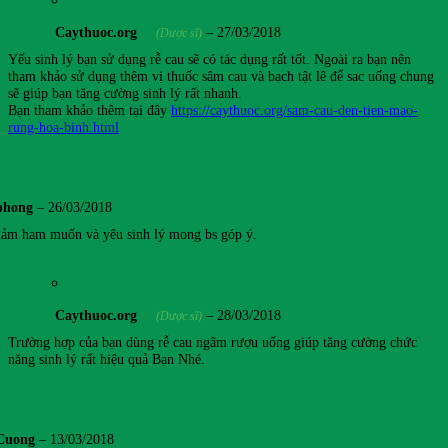
Caythuoc.org
–
27/03/2018
(Dược sĩ)
Yếu sinh lý bạn sử dụng rễ cau sẽ có tác dụng rất tốt. Ngoài ra bạn nên
tham khảo sử dụng thêm vị thuốc sâm cau và bạch tật lê để sac uống chung
sẽ giúp bạn tăng cường sinh lý rất nhanh.
Bạn tham khảo thêm tại đây
https://caythuoc.org/sam-cau-den-tien-mao-
rung-hoa-binh.html
phong
–
26/03/2018
giảm ham muốn và yêu sinh lý mong bs góp ý.
Caythuoc.org
–
28/03/2018
(Dược sĩ)
Trường hợp của bạn dùng rễ cau ngâm rượu uống giúp tăng cường chức
năng sinh lý rất hiệu quả Bạn Nhé.
Cuong
–
13/03/2018