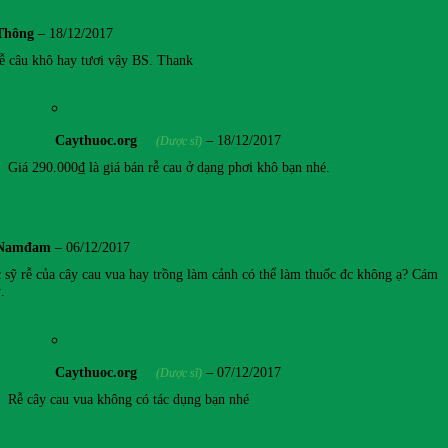
Thông
–
18/12/2017
rễ câu khô hay tươi vậy BS. Thank
Caythuoc.org
–
18/12/2017
(Dược sĩ)
Giá 290.000₫ là giá bán rễ cau ở dạng phơi khô bạn nhé.
Namđam
–
06/12/2017
 sỹ rễ của cây cau vua hay trồng làm cảnh có thể làm thuốc đc không ạ? Cám
.
Caythuoc.org
–
07/12/2017
(Dược sĩ)
Rễ cây cau vua không có tác dụng bạn nhé