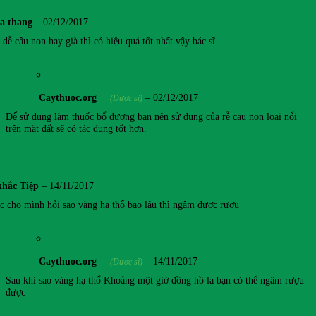
ta thang
–
02/12/2017
dễ câu non hay già thì có hiệu quả tốt nhất vậy bác sĩ.
Caythuoc.org
–
02/12/2017
(Dược sĩ)
Để sử dụng làm thuốc bổ dương bạn nên sử dụng của rễ cau non loại nổi
trên mặt đất sẽ có tác dụng tốt hơn.
khắc Tiệp
–
14/11/2017
c cho mình hỏi sao vàng hạ thổ bao lâu thì ngâm được rượu
Caythuoc.org
–
14/11/2017
(Dược sĩ)
Sau khi sao vàng hạ thổ Khoảng một giờ đồng hồ là bạn có thể ngâm rượu
được