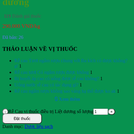
dương
119
Đánh giá thuốc
290.000
VND
/kg
Đã bán: 26
THẢO LUẬN VỀ VỊ THUỐC
Rễ cau Tươi ngâm rượu chung với Ba kích có được không?
ạ!
1
Rễ cau tươi Có ngâm rượu được không
1
Bị huyết áp cao có uống được rễ cau không?
1
Uống nước rễ cau có tác dụng gì?
1
Rễ cau ngâm rượu không sao vàng hạ thổ được ko ak
1
🔃 Xem thêm
Rễ Cau vị thuốc điều trị Liệt dương số lượng
Đặt thuốc
Danh mục:
Dược liệu sạch