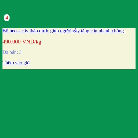
4
Bổ béo – cây thảo dược giúp người gầy tăng cân nhanh chóng
490.000
VND
/kg
Đã bán: 3
Thêm vào giỏ