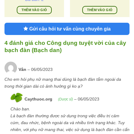
là:
tại
00 VND
200.000 VND.
là:
THÊM VÀO GIỎ
THÊM VÀO GIỎ
195.000 VND.
.000 VND
Gửi câu hỏi tư vấn cùng chuyên gia
4 đánh giá cho
Công dụng tuyệt vời của cây
bạch đàn (Bạch dan)
Vân
–
06/05/2023
Cho em hỏi phụ nữ mang thai dùng lá bạch đàn tắm ngoài da
trong thời gian dài có ảnh hưởng gì ko ạ?
Caythuoc.org
–
06/05/2023
(Dược sĩ)
Chào bạn.
Lá bạch đàn thường được sử dụng trong việc điều trị cảm
cúm, đau nhức, bệnh ngoài da và nhiều tình trạng khác. Tuy
nhiên, với phụ nữ mang thai, việc sử dụng lá bạch đàn cần cẩn