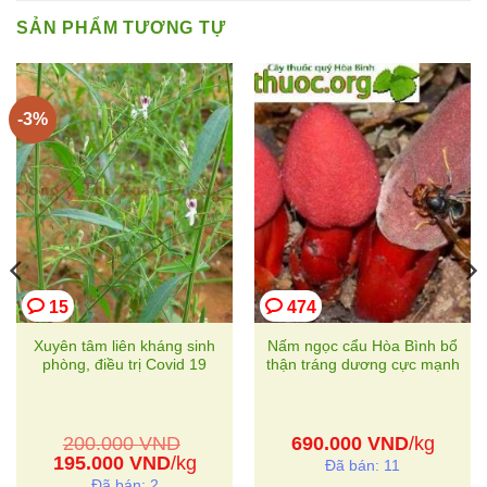
SẢN PHẨM TƯƠNG TỰ
-3%
15
474
Xuyên tâm liên kháng sinh
Nấm ngọc cẩu Hòa Bình bổ
phòng, điều trị Covid 19
thận tráng dương cực mạnh
200.000
VND
690.000
VND
/kg
g
Giá
Giá
195.000
VND
/kg
Đã bán: 11
gốc
hiện
Đã bán: 2