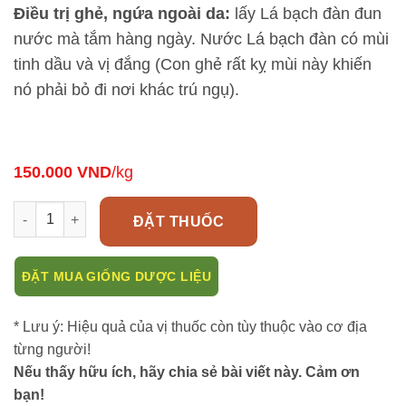
Điều trị ghẻ, ngứa ngoài da:
lấy Lá bạch đàn đun
nước mà tắm hàng ngày. Nước Lá bạch đàn có mùi
tinh dầu và vị đắng (Con ghẻ rất kỵ mùi này khiến
nó phải bỏ đi nơi khác trú ngụ).
150.000
VND
/kg
Công dụng tuyệt vời của cây bạch đàn (Bạch dan) số lượng
ĐẶT THUỐC
ĐẶT MUA GIỐNG DƯỢC LIỆU
* Lưu ý: Hiệu quả của vị thuốc còn tùy thuộc vào cơ địa
từng người!
Nếu thấy hữu ích, hãy chia sẻ bài viết này. Cảm ơn
bạn!