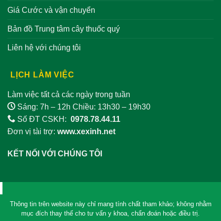
Giá Cước và vận chuyển
Bản đồ Trung tâm cây thuốc quý
Liên hệ với chúng tôi
LỊCH LÀM VIỆC
Làm việc tất cả các ngày trong tuần
Sáng: 7h – 12h Chiều: 13h30 – 19h30
Số ĐT CSKH:
0978.78.44.11
Đơn vị tài trợ:
www.xexinh.net
KẾT NỐI VỚI CHÚNG TÔI
Thông tin trên website này chỉ mang tính chất tham khảo; không nhằm
mục đích thay thế cho tư vấn y khoa, chẩn đoán hoặc điều trị.