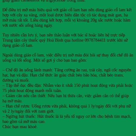
giúp giảm cholesterol và triglyceride trong máu.
Để điều trị mỡ máu hiệu quả với giảo cổ lam bạn nên dùng giảo cổ lam kết
hợp với cây xạ vàng, một loại dược hiệu dân tộc có tác dụng mát gan, hạ
mỡ máu rất tốt. Liều dùng kết hợp, mỗi vị khoảng 20g sắc nước hoặc hãm
với nước sôi uống hàng ngày.
Tuy nhiên cần lưu ý, bạn nên thảo luận với bác sĩ hoặc liên hệ trực tiếp
Trung tâm cây thuốc quý Hoà Bình qua hotline 0978784411 trước khi sử
dụng giảo cổ lam.
Ngoài dùng giảo cổ lam, việc điều trị mỡ máu đòi hỏi sự thay đổi chế độ ăn
uống và lối sống. Một số gợi ý cho bạn bao gồm:
– Chế độ ăn uống lành mạnh: Tăng cường ăn rau, trái cây, ngũ cốc nguyên
hạt, hạt và đậu. Hạn chế thức ăn giàu chất béo bão hòa, chất béo trans,
đường và muối.
– Tập thể dục đều đặn: Nhắm vào ít nhất 150 phút hoạt động vừa phải hoặc
75 phút hoạt động mạnh mỗi tuần.
– Giảm cân nếu cần thiết: Nếu bạn bị thừa cân, việc giảm cân có thể giúp
hạ mỡ máu.
– Hạn chế rượu: Uống rượu vừa phải, không quá 1 ly/ngày đối với phụ nữ
và 2 ly/ngày đối với nam giới.
– Ngừng hút thuốc: Hút thuốc lá là yếu tố nguy cơ lớn cho bệnh tim mạch,
bao gồm cả mỡ máu cao.
Chúc bạn mau khoẻ.