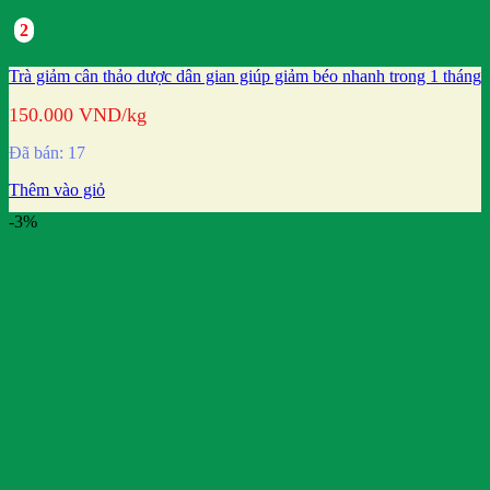
2
Trà giảm cân thảo dược dân gian giúp giảm béo nhanh trong 1 tháng
150.000
VND
/kg
Đã bán: 17
Thêm vào giỏ
-3%