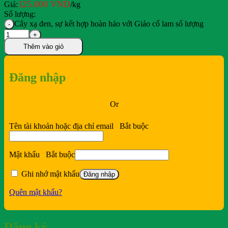
125.000
VND
Giá:
/kg
Số lượng:
Cây xạ đen, sự kết hợp hoàn hảo với Giảo cổ lam số lượng
Thêm vào giỏ
Đăng nhập
Or
Tên tài khoản hoặc địa chỉ email
Bắt buộc
Mật khẩu
Bắt buộc
Ghi nhớ mật khẩu
Đăng nhập
Quên mật khẩu?
Đăng ký