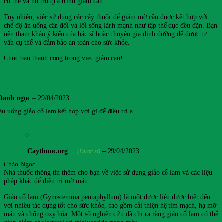
cơ thể và hỗ trợ quá trình giảm cân.
Tuy nhiên, việc sử dụng các cây thuốc để giảm mỡ cần được kết hợp với
chế độ ăn uống cân đối và lối sống lành mạnh như tập thể dục đều đặn. Bạn
nên tham khảo ý kiến của bác sĩ hoặc chuyên gia dinh dưỡng để được tư
vấn cụ thể và đảm bảo an toàn cho sức khỏe.
Chúc bạn thành công trong việc giảm cân!
Oanh ngọc
–
29/04/2023
u uống giảo cổ lam kết hợp với gì để điều trị ạ
Caythuoc.org
–
29/04/2023
(Dược sĩ)
Chào Ngọc.
Nhà thuốc thông tin thêm cho bạn về việc sử dụng giảo cổ lam và các liệu
pháp khác để điều trị mỡ máu.
Giảo cổ lam (Gynostemma pentaphyllum) là một dược liệu được biết đến
với nhiều tác dụng tốt cho sức khỏe, bao gồm cải thiện hệ tim mạch, hạ mỡ
máu và chống oxy hóa. Một số nghiên cứu đã chỉ ra rằng giảo cổ lam có thể