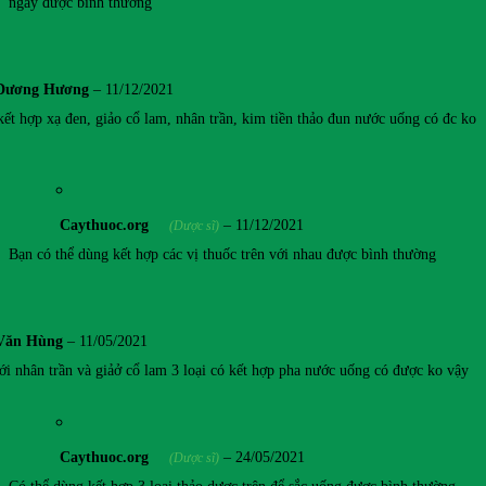
ngày được bình thường
Dương Hương
–
11/12/2021
ết hợp xạ đen, giảo cổ lam, nhân trần, kim tiền thảo đun nước uống có đc ko
Caythuoc.org
–
11/12/2021
(Dược sĩ)
Bạn có thể dùng kết hợp các vị thuốc trên với nhau được bình thường
Văn Hùng
–
11/05/2021
ới nhân trần và giảở cổ lam 3 loại có kết hợp pha nước uống có được ko vậy
Caythuoc.org
–
24/05/2021
(Dược sĩ)