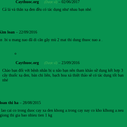
Caythuoc.org
–
02/06/2017
(Dược sĩ)
Cả lá và thăn xạ đen đều có tác dụng như nhau bạn nhé.
Kim loan
–
22/09/2016
n .bi u mang nao đã di căn gây mù 2 mat thi dung thuoc nao a .
Caythuoc.org
–
23/09/2016
(Dược sĩ)
Chào bạn đối với bệnh nhân bị u não bạn nên tham khảo sử dụng kết hợp 3
cây thuốc xạ đen, bán chi liên, bạch hoa xà thiệt thảo sẽ có tác dụng tốt bạn
nhé
doan thi ha
–
28/08/2015
 lao cai co trong duoc cay xa den khong a.trong cay nay co kho klhong a.neu
iong thi gia bao nhieu tien 1 kg