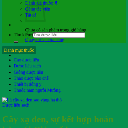
Đánh giá thuốc 💊
Cộng tác viên
Tất cả
Chưa có sản phẩm trong giỏ hàng.
Tìm kiếm:
Quay trở lại cửa hàng
Hỏi b.sĩ
Danh mục thuốc
Cao dược liệu
Dược liệu sạch
Giống dược liệu
Thảo dược bào chế
Thiết bị đông y
Thuốc nam người Mường
Dược liệu sạch
Cây xạ đen, sự kết hợp hoàn