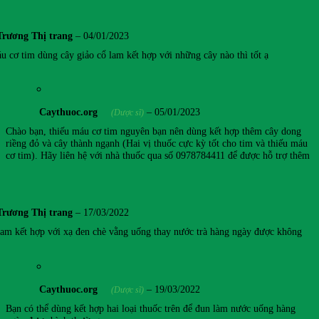
Trương Thị trang
–
04/01/2023
u cơ tim dùng cây giảo cổ lam kết hợp với những cây nào thì tốt ạ
Caythuoc.org
–
05/01/2023
(Dược sĩ)
Chào bạn, thiếu máu cơ tim nguyên bạn nên dùng kết hợp thêm cây dong
riềng đỏ và cây thành ngạnh (Hai vị thuốc cực kỳ tốt cho tim và thiếu máu
cơ tim). Hãy liên hệ với nhà thuốc qua số 0978784411 để được hỗ trợ thêm
Trương Thị trang
–
17/03/2022
lam kết hợp với xạ đen chè vằng uống thay nước trà hàng ngày được không
Caythuoc.org
–
19/03/2022
(Dược sĩ)
Bạn có thể dùng kết hợp hai loại thuốc trên để đun làm nước uống hàng