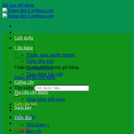
Bỏ qua nội dung
Giỏ hàng
Giới thiệu
Cửa hàng
Thuốc nam người mường
Dược liệu khô
Chưa có sản phẩm trong giỏ hàng.
Cao dược liệu
Thảo dược bào chế
Quay trở lại cửa hàng
Giống cây
Tìm kiếm:
Tra cứu cây thuốc
Sống khỏe mỗi ngày
Gửi câu hỏi
Sách hay
Đăng nhập
Diễn đàn
Hỏi lương y
0
VND
Rao vặt