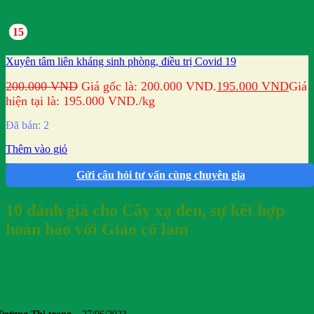
15
Xuyên tâm liên kháng sinh phòng, điều trị Covid 19
200.000
VND
Giá gốc là: 200.000 VND.
195.000
VND
Giá
hiện tại là: 195.000 VND.
/kg
Đã bán: 2
Thêm vào giỏ
Gửi câu hỏi tư vấn cùng chuyên gia
10 đánh giá cho
Cây xạ đen, sự kết hợp
hoàn hảo với Giảo cổ lam