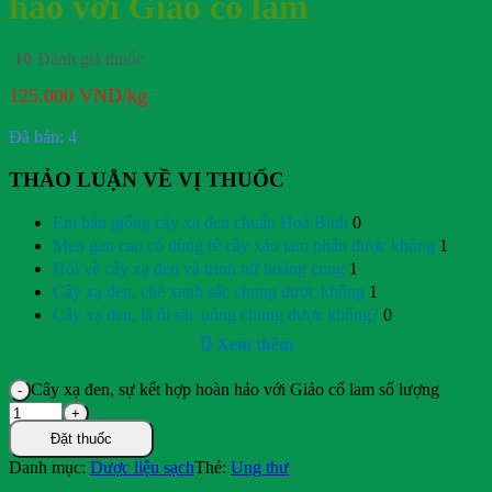
hảo với Giảo cổ lam
10
Đánh giá thuốc
125.000
VND
/kg
Đã bán: 4
THẢO LUẬN VỀ VỊ THUỐC
Em bán giống cây xạ đen chuẩn Hoà Bình
0
Men gan cao có dùng rễ cây xáo tam phân được không
1
Hỏi về cây xạ đen và trinh nữ hoàng cung
1
Cây xạ đen, chè xanh sắc chung được không
1
Cây xạ đen, lá ổi sắc uống chung được không?
0
🔃 Xem thêm
Cây xạ đen, sự kết hợp hoàn hảo với Giảo cổ lam số lượng
Đặt thuốc
Danh mục:
Dược liệu sạch
Thẻ:
Ung thư