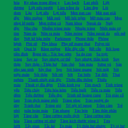
hóa
Kỵ nhau trong đông y
Lao hạch
Lao phổi
Liệt
dương
Liệt nửa người
Làm trắng da
Làm đẹp
Lòi
dom
Lậu
Lợi sữa
Lợi tiểu
Men gan cao
Mát gan giải
độc
Méo miệng
Mất ngủ
Mồ hôi trộm
Mỡ máu cao
Mụn
nhọt lở ngứa
Mụn trứng cá
Nam khoa
Ngoài da
Ngộ
độc
Nha chu
Nhiễm trùng máu
Nhuận tràng
Nhồi máu cơ
tim
Nám da
Nôn ra máu
Nấm móng
Nấm ngoài da
nổi mề
đay
Nứt kẽ hậu môn
Parkinson
Phong thấp
Phòng
bệnh
Phù nề
Phụ khoa
Phụ nữ mang thai
Polyp túi
mật
Quai bị
Răng miệng
Rắn độc cắn
Rết cắn
Rối loạn
tiền đình
Rụng tóc - Tóc bạc sớm
Sa dạ con
Sa trực
tràng
Say xe
Suy nhược cơ thể
Suy nhược thần kinh
Suy
thận
Suy thận - Thận hư
Sán chó
Sán máu
Sưng vú
Sản
phụ sau sinh
Sảy thai
Sẹo
Sỏi bàng quang
Sỏi mật
Sỏi
niệu quản
Sỏi thận
Sốt rét
Sởi
Tai biến
Tai điếc
Thai
nghén
Thanh nhiệt giải độc
Thiên đầu thống
Thiếu
máu
Thoát vị đĩa đệm
Thần kinh tọa
Tim mạch
Tinh trùng
yếu
Tiêu chảy
Tiêu hóa kém
Tiểu buốt
Tiểu ra máu
Tiểu
đêm
Tiểu đường
Tiểu đục
Trinh nữ hoàng cung
Trà giảo cổ
lam
Tràn dịch màng phổi
Tràng nhạc
Trào ngược dạ
dày
Tránh thai
Trúng gió
Trĩ nội trĩ ngoại
Trầm cảm
Trẻ
nhỏ
tuần hoàn máu
Tàn nhang
Táo bón
Tâm thần phân
liệt
Tăng cân
Tăng cường miễn dịch
Tăng cường tiêu
hóa
Tăng cường trí nhớ
Tăng kích thước vòng 1
Tưa
lưỡi
Tẩy giun
Tắc kè
Tụ máu
Tỳ thận hư nhược
Tỳ vị hư