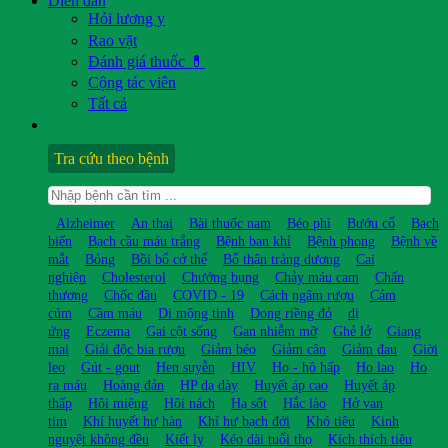
Diễn đàn
Hỏi lương y
Rao vặt
Đánh giá thuốc 💊
Cộng tác viên
Tất cả
Tra cứu theo bệnh
Alzheimer
An thai
Bài thuốc nam
Béo phì
Bướu cổ
Bạch
biến
Bạch cầu máu trắng
Bệnh ban khỉ
Bệnh phong
Bệnh về
mắt
Bỏng
Bồi bổ cở thể
Bổ thận tráng dương
Cai
nghiện
Cholesterol
Chướng bụng
Chảy máu cam
Chấn
thương
Chốc đầu
COVID - 19
Cách ngâm rượu
Cảm
cúm
Cầm máu
Di mộng tinh
Dong riềng đỏ
dị
ứng
Eczema
Gai cột sống
Gan nhiễm mỡ
Ghẻ lở
Giang
mai
Giải độc bia rượu
Giảm béo
Giảm cân
Giảm đau
Giời
leo
Gút - gout
Hen suyễn
HIV
Ho - hô hấp
Ho lao
Ho
ra máu
Hoàng đản
HP dạ dày
Huyết áp cao
Huyết áp
thấp
Hôi miệng
Hôi nách
Hạ sốt
Hắc lào
Hở van
tim
Khí huyết hư hàn
Khí hư bạch đới
Khó tiêu
Kinh
nguyệt không đều
Kiết lỵ
Kéo dài tuổi thọ
Kích thích tiêu