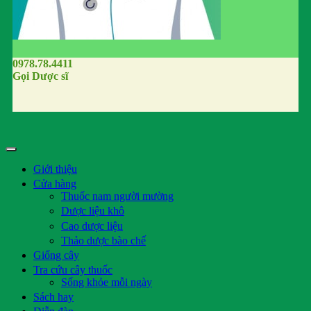
0978.78.4411
Gọi Dược sĩ
Giới thiệu
Cửa hàng
Thuốc nam người mường
Dược liệu khô
Cao dược liệu
Thảo dược bào chế
Giống cây
Tra cứu cây thuốc
Sống khỏe mỗi ngày
Sách hay