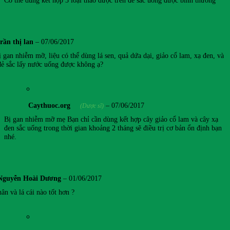
Có thể dùng kết hợp 3 loại thảo dược trên để sắc uống được bình thường
trần thị lan
–
07/06/2017
 gan nhiễm mỡ, liệu có thể dùng lá sen, quả dứa dại, giảo cổ lam, xạ đen, và
đẻ sắc lấy nước uống được không ạ?
Caythuoc.org
–
07/06/2017
(Dược sĩ)
Bị gan nhiễm mỡ mẹ Bạn chỉ cần dùng kết hợp cây giảo cổ lam và cây xạ
đen sắc uống trong thời gian khoảng 2 tháng sẽ điều trị cơ bản ổn định bạn
nhé.
Nguyễn Hoài Dương
–
01/06/2017
ân và lá cái nào tốt hơn ?