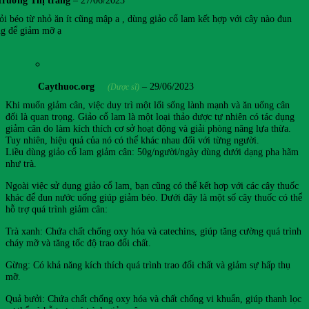
Trương Thị trang
–
27/06/2023
ỏi béo từ nhỏ ăn ít cũng mập a , dùng giảo cổ lam kết hợp với cây nào đun
g để giảm mỡ ạ
Caythuoc.org
–
29/06/2023
(Dược sĩ)
Khi muốn giảm cân, việc duy trì một lối sống lành mạnh và ăn uống cân
đối là quan trọng. Giảo cổ lam là một loại thảo dược tự nhiên có tác dụng
giảm cân do làm kích thích cơ sở hoạt động và giải phòng năng lựa thừa.
Tuy nhiên, hiệu quả của nó có thể khác nhau đối với từng người.
Liều dùng giảo cổ lam giảm cân: 50g/người/ngày dùng dưới dạng pha hãm
như trà.
Ngoài việc sử dụng giảo cổ lam, bạn cũng có thể kết hợp với các cây thuốc
khác để đun nước uống giúp giảm béo. Dưới đây là một số cây thuốc có thể
hỗ trợ quá trình giảm cân:
Trà xanh: Chứa chất chống oxy hóa và catechins, giúp tăng cường quá trình
cháy mỡ và tăng tốc độ trao đổi chất.
Gừng: Có khả năng kích thích quá trình trao đổi chất và giảm sự hấp thụ
mỡ.
Quả bưởi: Chứa chất chống oxy hóa và chất chống vi khuẩn, giúp thanh lọc