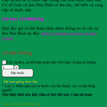
Cơ sở Giảo cổ lam Hòa Bình có thu hái, chế biến và cung
cấp vệ thuốc này.
Giá bán: 125.000đ/1kg
Quý độc giả có thể tham khảo thêm thông tin về cây xạ
đen Hòa Bình tại đây:
https://caythuoc.org/cay-xa-den-
2.html
125.000
VND
/kg
Cây xạ đen, sự kết hợp hoàn hảo với Giảo cổ lam số lượng
Đặt thuốc
Đặt mua giống dược liệu
* Lưu ý: Hiệu quả của vị thuốc còn tùy thuộc vào cơ địa từng
người!
Nếu thấy hữu ích, hãy chia sẻ bài viết này. Cảm ơn bạn!
Sản phẩm tương tự