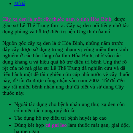
Mô tả
Cây xạ đen là một cây thuốc nam ở tỉnh Hòa Bình
, được
giáo sư Lê Thế Trung tìm ra. Cây xạ đen nổi tiếng nhờ tác
dụng phòng và hỗ trợ điều trị bện Ung thư của nó.
Nguồn gốc cây xạ đen là ở Hòa Bình, những năm trước
đây cây được sử dụng trong phạm vị vùng miền theo kinh
nghiệm ở các bản làng của tỉnh Hòa Bình, nhờ vào tác
dụng kháng u và hiệu quả hỗ trợ điều trị bệnh Ung thư rõ
rệt của nó mà giáo sư Lê Thế Trung đã nghiên cứu và đã
tiến hành một đề tài nghiên cứu cấp nhà nước về cây thuốc
này, đề tài đã được công nhận vào năm 2002. Từ đó đến
nay rất nhiều bệnh nhân ung thư đã biết và sử dụng Cây
thuốc này.
Ngoài tác dụng cho bệnh nhân ung thư, xạ đen còn
có nhiều tác dụng quý đó là:
Tác dụng hỗ trợ điều trị bệnh huyết áp cao
Dùng kết hợp
cà gai leo
làm thuốc mát gan, giải độc,
hạ men gan