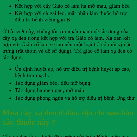
Kết hợp với cây Giảo cổ lam hạ mỡ máu, giảm béo
Kết hợp với cà gai leo, mật nhân làm thuốc hỗ trợ
điều trị bệnh viêm gan B
Ở bài viết này, chúng tôi xin nhấn mạnh về tác dụng của
cây xạ đen trong kết hợp với trà Giảo cổ lam. Xạ đen kết
hợp với Giảo cổ lam sẽ tạo nên một loại trà có mùi vị đặc
trưng (rất thơm và dễ sử dụng). Trà giảo cổ lam xạ đen có
tác dụng:
Ổn định huyết áp, hỗ trợ điều trị bệnh huyết áp cao,
bệnh tim mạch.
Tác dụng giảm béo, tiêu mỡ bụng.
Tác dụng hạ men gan, mỡ máu
Tác dụng phòng ngừa và hỗ trợ điều trị bệnh Ung thư
Mua cây xạ đen ở đâu, địa chỉ nào bán
cây thuốc này ?
Cây xạ đen là vị thuốc đặc trưng của Hòa Bình, hiện nay