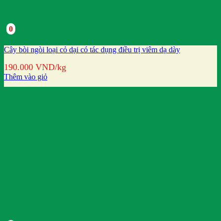
0
Cây bòi ngòi loại cỏ dại có tác dụng điều trị viêm dạ dày
190.000
VND
/kg
Thêm vào giỏ