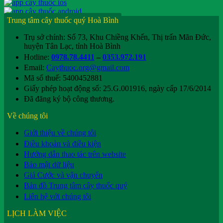
Trung tâm cây thuốc quý Hoà Bình
Trụ sở chính: Số 73, Khu Chiềng Khến, Thị trấn Mãn Đức,
huyện Tân Lạc, tỉnh Hoà Bình
Hotline:
0978.78.4411
–
0353.972.191
Email:
Caythuoc.org@gmail.com
Mã số thuế: 5400452881
Giấy phép hoạt động số: 25.G.001916, ngày cấp 17/6/2014
Đã đăng ký bộ công thương.
Về chúng tôi
Giới thiệu về chúng tôi
Điều khoản và điều kiện
Hướng dẫn thao tác trên website
Bảo mật dữ liệu
Giá Cước và vận chuyển
Bản đồ Trung tâm cây thuốc quý
Liên hệ với chúng tôi
LỊCH LÀM VIỆC