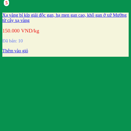
5
Xạ vàng bí kíp giải độc gan, hạ men gan cao, khô gan ở xứ Mường
từ cây xạ vàng
150.000
VND
/kg
Đã bán: 10
Thêm vào giỏ