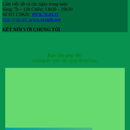
Làm việc tất cả các ngày trong tuần
Sáng: 7h – 12h Chiều: 13h30 – 19h30
Số ĐT CSKH:
0978.78.44.11
Đơn vị tài trợ:
www.xexinh.net
KẾT NỐI VỚI CHÚNG TÔI
Bạn cần giúp đỡ?
Chúng tôi luôn sẵn sàng hỗ trợ bạn.