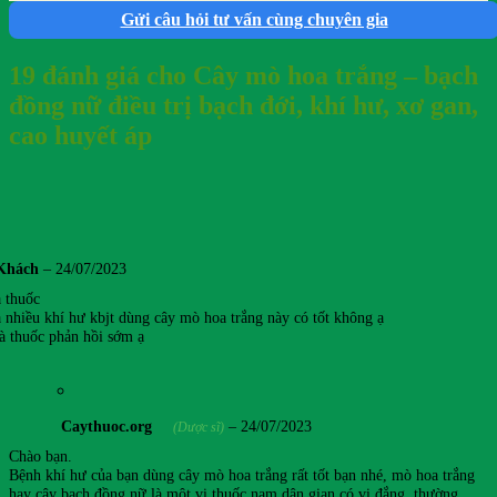
Gửi câu hỏi tư vấn cùng chuyên gia
19 đánh giá cho
Cây mò hoa trắng – bạch
đồng nữ điều trị bạch đới, khí hư, xơ gan,
cao huyết áp
Khách
–
24/07/2023
 thuốc
a nhiều khí hư kbjt dùng cây mò hoa trắng này có tốt không ạ
 thuốc phản hồi sớm ạ
Caythuoc.org
–
24/07/2023
(Dược sĩ)
Chào bạn.
Bệnh khí hư của bạn dùng cây mò hoa trắng rất tốt bạn nhé, mò hoa trắng
hay cây bạch đồng nữ là một vị thuốc nam dân gian có vị đắng, thường