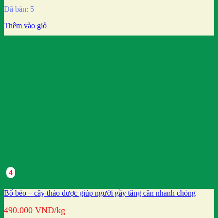
Đã bán: 5
Thêm vào giỏ
4
Bổ béo – cây thảo dược giúp người gầy tăng cân nhanh chóng
490.000
VND
/kg