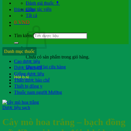
Đánh giá thuốc 💊
Cộng tác viên
Đăng nhập
Tất cả
0
VND
Tìm kiếm:
Danh mục thuốc
Chưa có sản phẩm trong giỏ hàng.
Cao dược liệu
Quay trở lại cửa hàng
Dược liệu sạch
Giống dược liệu
Hỏi b.sĩ
Thảo dược bào chế
Thiết bị đông y
Thuốc nam người Mường
Dược liệu sạch
Cây mò hoa trắng – bạch đồng