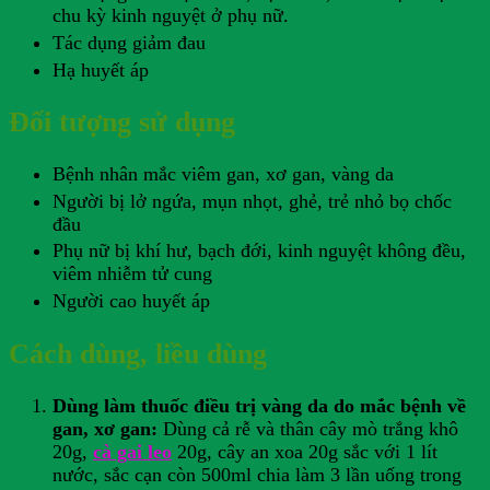
chu kỳ kinh nguyệt ở phụ nữ.
Tác dụng giảm đau
Hạ huyết áp
Đối tượng sử dụng
Bệnh nhân mắc viêm gan, xơ gan, vàng da
Người bị lở ngứa, mụn nhọt, ghẻ, trẻ nhỏ bọ chốc
đầu
Phụ nữ bị khí hư, bạch đới, kinh nguyệt không đều,
viêm nhiễm tử cung
Người cao huyết áp
Cách dùng, liều dùng
Dùng làm thuốc điều trị vàng da do mắc bệnh về
gan, xơ gan:
Dùng cả rễ và thân cây mò trắng khô
20g,
cà gai leo
20g, cây an xoa 20g sắc với 1 lít
nước, sắc cạn còn 500ml chia làm 3 lần uống trong