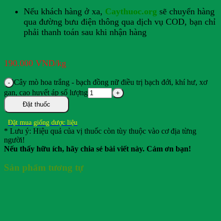
Nếu khách hàng ở xa,
Caythuoc.org
sẽ chuyển hàng
qua đường bưu điện thông qua dịch vụ COD, bạn chỉ
phải thanh toán sau khi nhận hàng
190.000
VND
/kg
Cây mò hoa trắng - bạch đồng nữ điều trị bạch đới, khí hư, xơ
gan, cao huyết áp số lượng
Đặt thuốc
Đặt mua giống dược liệu
* Lưu ý: Hiệu quả của vị thuốc còn tùy thuộc vào cơ địa từng
người!
Nếu thấy hữu ích, hãy chia sẻ bài viết này. Cảm ơn bạn!
Sản phẩm tương tự