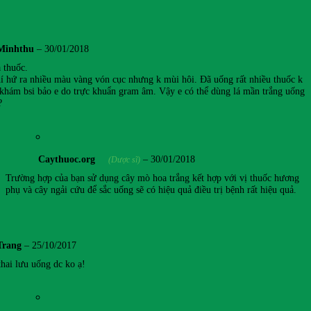
Minhthu
–
30/01/2018
 thuốc.
í hứ ra nhiều màu vàng vón cục nhưng k mùi hôi. Đã uống rất nhiều thuốc k
 khám bsi bảo e do trực khuẩn gram âm. Vậy e có thể dùng lá mần trắng uống
?
Caythuoc.org
–
30/01/2018
(Dược sĩ)
Trường hợp của bạn sử dụng cây mò hoa trắng kết hợp với vị thuốc hương
phụ và cây ngải cứu để sắc uống sẽ có hiệu quả điều trị bệnh rất hiệu quả.
Trang
–
25/10/2017
thai lưu uống dc ko ạ!