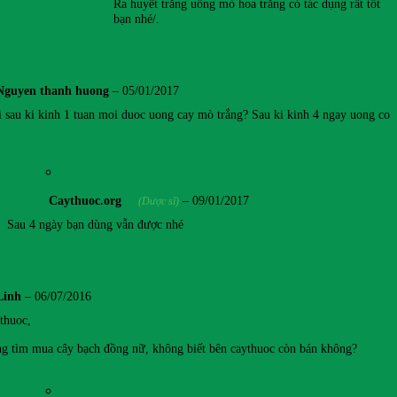
Ra huyết trắng uống mò hoa trắng có tác dụng rất tốt
bạn nhé/.
Nguyen thanh huong
–
05/01/2017
ai sau ki kinh 1 tuan moi duoc uong cay mò trắng? Sau ki kinh 4 ngay uong co
Caythuoc.org
–
09/01/2017
(Dược sĩ)
Sau 4 ngày bạn dùng vẫn được nhé
Linh
–
06/07/2016
thuoc,
g tìm mua cây bạch đồng nữ, không biết bên caythuoc còn bán không?