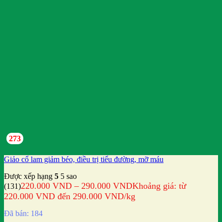
273
Giảo cổ lam giảm béo, điều trị tiểu đường, mỡ máu
Được xếp hạng
5
5 sao
220.000
VND
–
290.000
VND
Khoảng giá: từ
(131)
220.000 VND đến 290.000 VND
/kg
Đã bán: 184