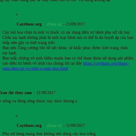
Caythuoc.org
–
23/09/2017
(Dược sĩ)
Cây mỏ hoa chán là một vị thuốc có tác dụng điều trị bệnh phụ nữ rất hay.
Chân tay lạnh không phải là một loại bệnh mà có thể là do huyết áp của bạn
thấp nên gây ra tình trạng trên.
Bạn nên Tăng cường bồi bổ sức khỏe, sẽ khắc phục được tình trạng chân
tay lạnh.
Bạn mắc chứng vô sinh hiếm muộn bạn có thể tham khảo sử dụng sản phẩm
cao điều trị bệnh vô sinh của chúng tôi tại đây
https://caythuoc.org/thuoc-
nam-dieu-tri-vo-sinh-o-nam-gioi.html
Tran thi thuy tam
–
11/09/2017
o uống va dùng sông thuoc nay duoc khong ạ
Caythuoc.org
–
11/09/2017
(Dược sĩ)
Phụ nữ đang mang thai không nên dùng cây hoa trắng