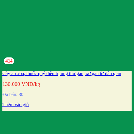
414
Cây an xoa, thuốc quý điều trị ung thư gan, xơ gan từ dân gian
130.000
VND
/kg
Đã bán: 80
Thêm vào giỏ