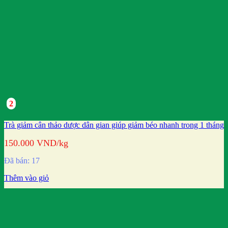
2
Trà giảm cân thảo dược dân gian giúp giảm béo nhanh trong 1 tháng
150.000
VND
/kg
Đã bán: 17
Thêm vào giỏ