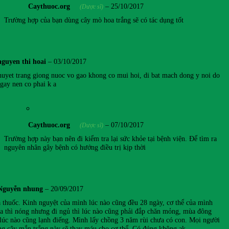
Caythuoc.org
–
25/10/2017
(Dược sĩ)
Trường hợp của bạn dùng cây mò hoa trắng sẽ có tác dụng tốt
nguyen thi hoai
–
03/10/2017
huyet trang giong nuoc vo gao khong co mui hoi, di bat mach dong y noi do
 gay nen co phai k a
Caythuoc.org
–
07/10/2017
(Dược sĩ)
Trường hợp này bạn nên đi kiểm tra lại sức khỏe tại bệnh viện. Để tìm ra
nguyên nhân gây bệnh có hướng điều trị kịp thời
Nguyễn nhung
–
20/09/2017
 thuốc. Kinh nguyệt của mình lúc nào cũng đều 28 ngày, cơ thể của mình
a thì nóng nhưng đi ngủ thì lúc nào cũng phải đắp chăn mỏng, mùa đông
 lúc nào cũng lạnh điếng. Mình lấy chồng 3 năm rùi chưa có con. Mọi người
g cây mắn trắng này sẽ thay máu cho cơ thể. Có đúng không ạk.