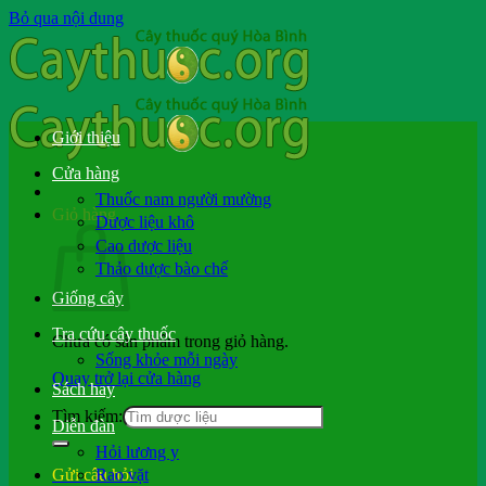
Bỏ qua nội dung
Giới thiệu
Cửa hàng
Thuốc nam người mường
Giỏ hàng
Dược liệu khô
Cao dược liệu
Thảo dược bào chế
Giống cây
Tra cứu cây thuốc
Chưa có sản phẩm trong giỏ hàng.
Sống khỏe mỗi ngày
Quay trở lại cửa hàng
Sách hay
Tìm kiếm:
Diễn đàn
Hỏi lương y
Rao vặt
Gửi câu hỏi