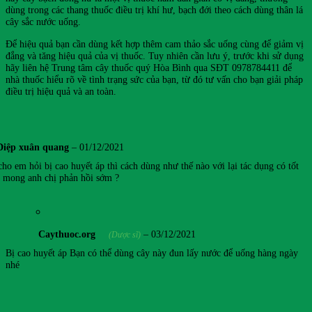
dùng trong các thang thuốc điều trị khí hư, bạch đới theo cách dùng thân lá
cây sắc nước uống.
Để hiệu quả bạn cần dùng kết hợp thêm cam thảo sắc uống cùng để giảm vị
đắng và tăng hiệu quả của vị thuốc. Tuy nhiên cần lưu ý, trước khi sử dụng
hãy liên hệ Trung tâm cây thuốc quý Hòa Bình qua SĐT 0978784411 để
nhà thuốc hiểu rõ về tình trạng sức của bạn, từ đó tư vấn cho bạn giải pháp
điều trị hiệu quả và an toàn.
Diệp xuân quang
–
01/12/2021
ho em hỏi bị cao huyết áp thì cách dùng như thế nào với lại tác dụng có tốt
 mong anh chị phản hồi sớm ?
Caythuoc.org
–
03/12/2021
(Dược sĩ)
Bị cao huyết áp Bạn có thể dùng cây này đun lấy nước để uống hàng ngày
nhé