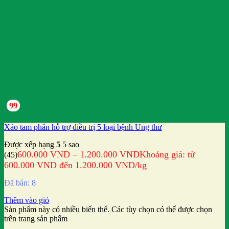
99
Xáo tam phân hỗ trợ điều trị 5 loại bệnh Ung thư
Được xếp hạng
5
5 sao
600.000
VND
–
1.200.000
VND
Khoảng giá: từ
(45)
600.000 VND đến 1.200.000 VND
/kg
Đã bán: 8
Thêm vào giỏ
Sản phẩm này có nhiều biến thể. Các tùy chọn có thể được chọn
trên trang sản phẩm