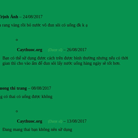
Trịnh Ánh
–
24/08/2017
 rang vàng rồi bỏ nước vô đun sôi có uống đk k ạ
Caythuoc.org
–
26/08/2017
(Dược sĩ)
Bạn có thể sử dụng được cách trên được bình thường nhưng nếu có thời
gian thì cho vào ấm để đun sôi lấy nước uống hàng ngày sẽ tốt hơn.
luong thi trang
–
08/08/2017
g có thai có uống được không
Caythuoc.org
–
13/08/2017
(Dược sĩ)
Đang mang thai bạn không nên sử dụng