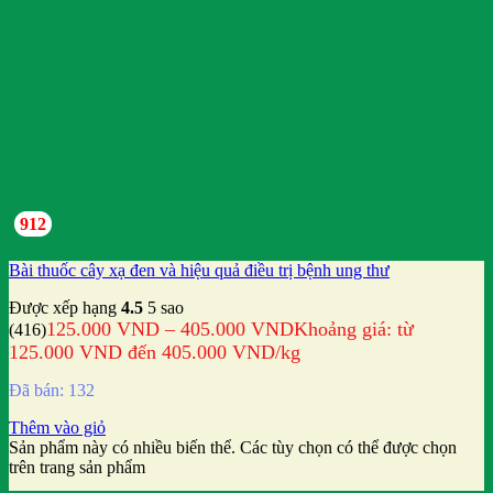
912
Bài thuốc cây xạ đen và hiệu quả điều trị bệnh ung thư
Được xếp hạng
4.5
5 sao
125.000
VND
–
405.000
VND
Khoảng giá: từ
(416)
125.000 VND đến 405.000 VND
/kg
Đã bán: 132
Thêm vào giỏ
Sản phẩm này có nhiều biến thể. Các tùy chọn có thể được chọn
trên trang sản phẩm