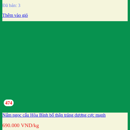
Đã bán: 3
Thêm vào giỏ
474
Nấm ngọc cẩu Hòa Bình bổ thận tráng dương cực mạnh
690.000
VND
/kg