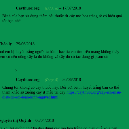
Caythuoc.org
–
17/07/2018
(Dược sĩ)
Bệnh của bạn sử dụng thêm bài thuốc từ cây mò hoa trắng sẽ có hiệu quả
tốt bạn nhé
Thảo ly
–
29/06/2018
ỏi em bị huyết trắng người ta bán , bạc tía em tìm trên mạng không thấy
 em có nên uống cây lá đó không và cây đó có tác dụng gì ,cảm ơn
Caythuoc.org
–
30/06/2018
(Dược sĩ)
Chúng tôi không có cây thuốc này. Đối với bệnh huyết trắng bạn có thể
tham khảo sơ xuống cây ít mẫu tại đây
https://caythuoc.org/cay-ich-mau-
dieu-tri-roi-loan-kinh-nguyet.html
Nguyễn thị Quỳnh
–
06/04/2018
ra khí hư giống như bã đậu.dùng cây mò hoa trắng có hiệu quả ko ạ.nên