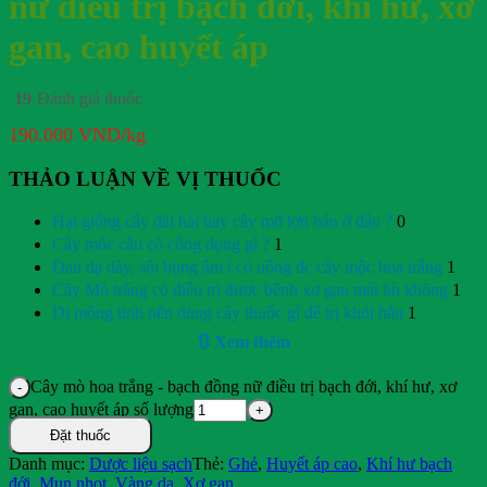
nữ điều trị bạch đới, khí hư, xơ
gan, cao huyết áp
19
Đánh giá thuốc
190.000
VND
/kg
THẢO LUẬN VỀ VỊ THUỐC
Hạt giống cây đài hái hay cây mỡ lợn bán ở đâu ?
0
Cây móc câu có công dụng gì ?
1
Đau dạ dày, sôi bụng âm ỉ có uống đc cây mộc hoa trắng
1
Cây Mò trắng có điều trị được bệnh xơ gan mất bù không
1
Di mộng tinh nên dùng cây thuốc gì để trị khỏi hẳn
1
🔃 Xem thêm
Cây mò hoa trắng - bạch đồng nữ điều trị bạch đới, khí hư, xơ
gan, cao huyết áp số lượng
Đặt thuốc
Danh mục:
Dược liệu sạch
Thẻ:
Ghẻ
,
Huyết áp cao
,
Khí hư bạch
đới
,
Mụn nhọt
,
Vàng da
,
Xơ gan