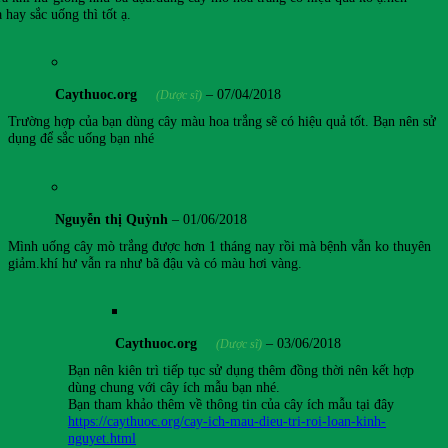
hay sắc uống thì tốt ạ.
Caythuoc.org
–
07/04/2018
(Dược sĩ)
Trường hợp của bạn dùng cây màu hoa trắng sẽ có hiệu quả tốt. Bạn nên sử
dụng để sắc uống bạn nhé
Nguyễn thị Quỳnh
–
01/06/2018
Mình uống cây mò trắng được hơn 1 tháng nay rồi mà bệnh vẫn ko thuyên
giảm.khí hư vẫn ra như bã đậu và có màu hơi vàng.
Caythuoc.org
–
03/06/2018
(Dược sĩ)
Bạn nên kiên trì tiếp tục sử dụng thêm đồng thời nên kết hợp
dùng chung với cây ích mẫu bạn nhé.
Bạn tham khảo thêm về thông tin của cây ích mẫu tại đây
https://caythuoc.org/cay-ich-mau-dieu-tri-roi-loan-kinh-
nguyet.html