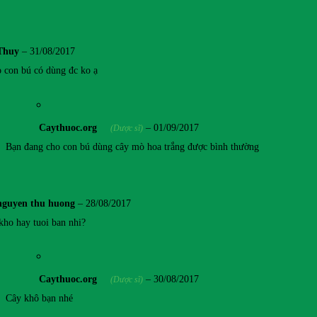
Thuy
–
31/08/2017
 con bú có dùng đc ko ạ
Caythuoc.org
–
01/09/2017
(Dược sĩ)
Bạn đang cho con bú dùng cây mò hoa trắng được bình thường
nguyen thu huong
–
28/08/2017
kho hay tuoi ban nhi?
Caythuoc.org
–
30/08/2017
(Dược sĩ)
Cây khô bạn nhé