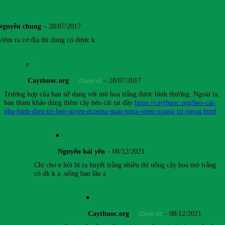
Nguyễn chung
–
28/07/2017
viêm ra cơ địa thì dùng có được k
Caythuoc.org
–
28/07/2017
(Dược sĩ)
Trường hợp của bạn sử dụng với mò hoa trắng được bình thường. Ngoài ra
bạn tham khảo dùng thêm cây bèo cái tại đây
https://caythuoc.org/beo-cai-
phu-binh-dieu-tri-hen-suyen-eczema-man-ngua-viem-xoang-tri-ngoai.html
Nguyễn hải yến
–
08/12/2021
Chị cho e hỏi bị ra huyết trắng nhiều.thì uống cây hoa mò trắng
có dk k ạ .uống bao lâu ạ
Caythuoc.org
–
08/12/2021
(Dược sĩ)