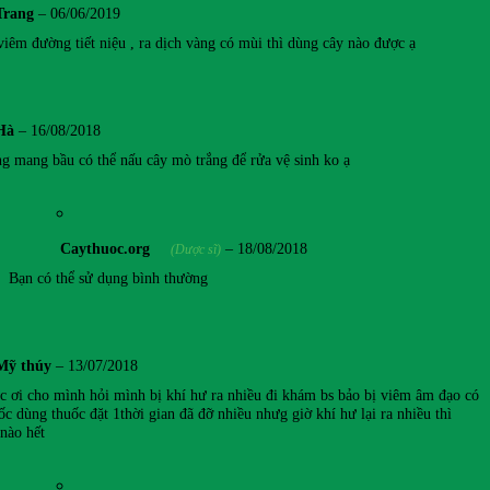
Trang
–
06/06/2019
viêm đường tiết niệu , ra dịch vàng có mùi thì dùng cây nào được ạ
Hà
–
16/08/2018
g mang bầu có thể nấu cây mò trắng để rửa vệ sinh ko ạ
Caythuoc.org
–
18/08/2018
(Dược sĩ)
Bạn có thể sử dụng bình thường
Mỹ thúy
–
13/07/2018
c ơi cho mình hỏi mình bị khí hư ra nhiều đi khám bs bảo bị viêm âm đạo có
c dùng thuốc đặt 1thời gian đã đỡ nhiều nhưg giờ khí hư lại ra nhiều thì
 nào hết