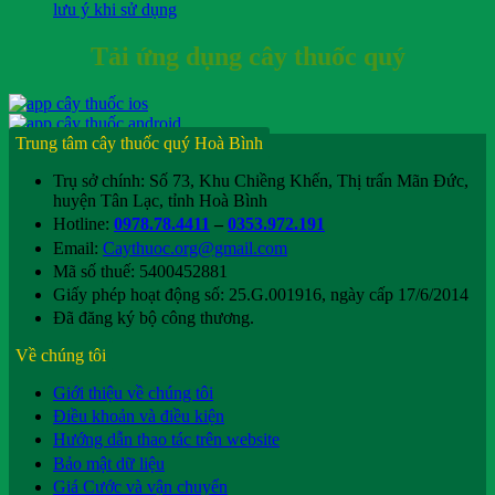
lưu ý khi sử dụng
Tải ứng dụng cây thuốc quý
Trung tâm cây thuốc quý Hoà Bình
Trụ sở chính: Số 73, Khu Chiềng Khến, Thị trấn Mãn Đức,
huyện Tân Lạc, tỉnh Hoà Bình
Hotline:
0978.78.4411
–
0353.972.191
Email:
Caythuoc.org@gmail.com
Mã số thuế: 5400452881
Giấy phép hoạt động số: 25.G.001916, ngày cấp 17/6/2014
Đã đăng ký bộ công thương.
Về chúng tôi
Giới thiệu về chúng tôi
Điều khoản và điều kiện
Hướng dẫn thao tác trên website
Bảo mật dữ liệu
Giá Cước và vận chuyển