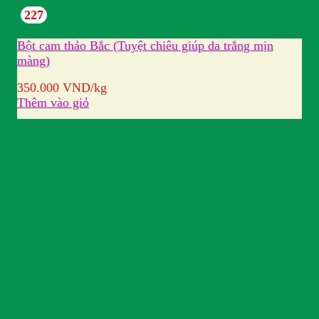
227
Bột cam thảo Bắc (Tuyệt chiêu giúp da trắng mịn
màng)
350.000
VND
/kg
Thêm vào giỏ