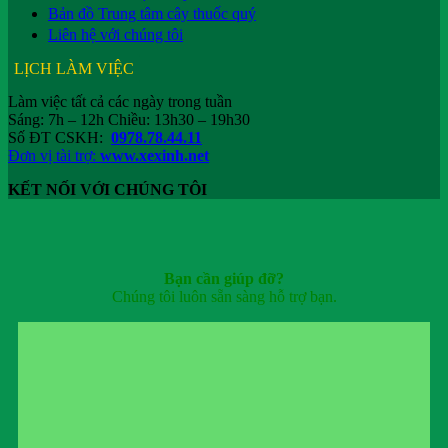
Bản đồ Trung tâm cây thuốc quý
Liên hệ với chúng tôi
LỊCH LÀM VIỆC
Làm việc tất cả các ngày trong tuần
Sáng: 7h – 12h Chiều: 13h30 – 19h30
Số ĐT CSKH:
0978.78.44.11
Đơn vị tài trợ:
www.xexinh.net
KẾT NỐI VỚI CHÚNG TÔI
Bạn cần giúp đỡ?
Chúng tôi luôn sẵn sàng hỗ trợ bạn.