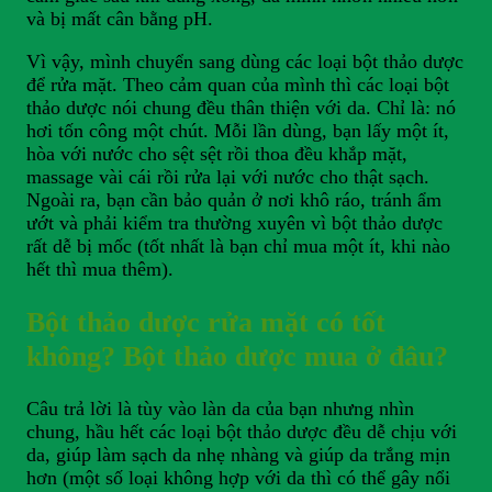
và bị mất cân bằng pH.
Vì vậy, mình chuyển sang dùng các loại bột thảo dược
để rửa mặt. Theo cảm quan của mình thì các loại bột
thảo dược nói chung đều thân thiện với da. Chỉ là: nó
hơi tốn công một chút. Mỗi lần dùng, bạn lấy một ít,
hòa với nước cho sệt sệt rồi thoa đều khắp mặt,
massage vài cái rồi rửa lại với nước cho thật sạch.
Ngoài ra, bạn cần bảo quản ở nơi khô ráo, tránh ẩm
ướt và phải kiểm tra thường xuyên vì bột thảo dược
rất dễ bị mốc (tốt nhất là bạn chỉ mua một ít, khi nào
hết thì mua thêm).
Bột thảo dược rửa mặt có tốt
không? Bột thảo dược mua ở đâu?
Câu trả lời là tùy vào làn da của bạn nhưng nhìn
chung, hầu hết các loại bột thảo dược đều dễ chịu với
da, giúp làm sạch da nhẹ nhàng và giúp da trắng mịn
hơn (một số loại không hợp với da thì có thể gây nổi