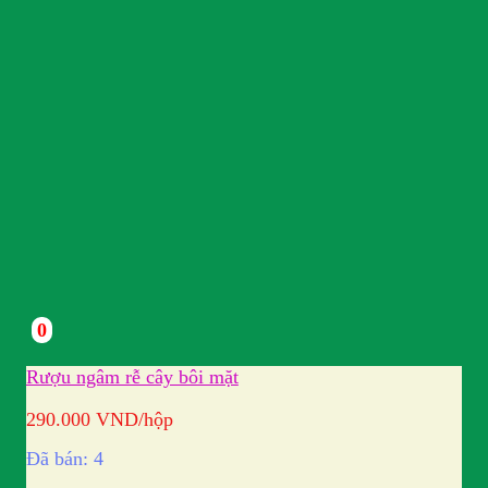
0
Rượu ngâm rễ cây bôi mặt
290.000
VND
/hộp
Đã bán: 4