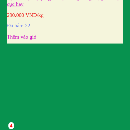
cực hay
290.000
VND
/kg
Đã bán: 22
Thêm vào giỏ
4