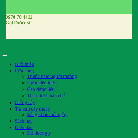
0978.78.4411
Gọi Dược sĩ
Giới thiệu
Cửa hàng
Thuốc nam người mường
Dược liệu khô
Cao dược liệu
Thảo dược bào chế
Giống cây
Tra cứu cây thuốc
Sống khỏe mỗi ngày
Sách hay
Diễn đàn
Hỏi lương y