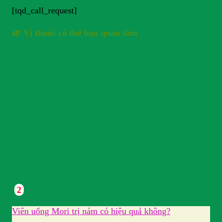
[tqd_call_request]
🌿 Vị thuốc có thể bạn quan tâm
2
Viên uống Mori trị nám có hiệu quả không?