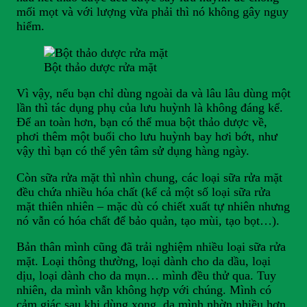
mối mọt và với lượng vừa phải thì nó không gây nguy
hiểm.
Bột thảo dược rửa mặt
Vì vậy, nếu bạn chỉ dùng ngoài da và lâu lâu dùng một
lần thì tác dụng phụ của lưu huỳnh là không đáng kể.
Để an toàn hơn, bạn có thể mua bột thảo dược về,
phơi thêm một buổi cho lưu huỳnh bay hơi bớt, như
vậy thì bạn có thể yên tâm sử dụng hàng ngày.
Còn sữa rửa mặt thì nhìn chung, các loại sữa rửa mặt
đều chứa nhiều hóa chất (kể cả một số loại sữa rửa
mặt thiên nhiên – mặc dù có chiết xuất tự nhiên nhưng
nó vẫn có hóa chất để bảo quản, tạo mùi, tạo bọt…).
Bản thân mình cũng đã trải nghiệm nhiều loại sữa rửa
mặt. Loại thông thường, loại dành cho da dầu, loại
dịu, loại dành cho da mụn… mình đều thử qua. Tuy
nhiên, da mình vẫn không hợp với chúng. Mình có
cảm giác sau khi dùng xong, da mình nhờn nhiều hơn