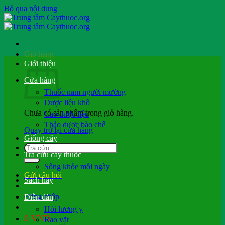
Bỏ qua nội dung
Giỏ hàng
Giới thiệu
Cửa hàng
Thuốc nam người mường
Dược liệu khô
Chưa có sản phẩm trong giỏ hàng.
Cao dược liệu
Thảo dược bào chế
Quay trở lại cửa hàng
Giống cây
Tra cứu cây thuốc
Sống khỏe mỗi ngày
Gửi câu hỏi
Sách hay
Đăng nhập
Diễn đàn
Hỏi lương y
0
VND
Rao vặt