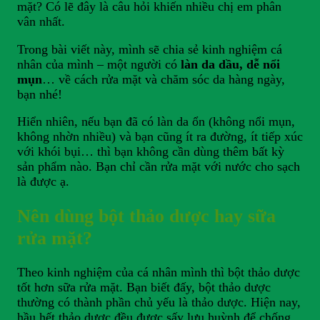
mặt? Có lẽ đây là câu hỏi khiến nhiều chị em phân
vân nhất.
Trong bài viết này, mình sẽ chia sẻ kinh nghiệm cá
nhân của mình – một người có
làn da dầu, dễ nổi
mụn
… về cách rửa mặt và chăm sóc da hàng ngày,
bạn nhé!
Hiển nhiên, nếu bạn đã có làn da ổn (không nổi mụn,
không nhờn nhiều) và bạn cũng ít ra đường, ít tiếp xúc
với khói bụi… thì bạn không cần dùng thêm bất kỳ
sản phẩm nào. Bạn chỉ cần rửa mặt với nước cho sạch
là được ạ.
Nên dùng bột thảo dược hay sữa
rửa mặt?
Theo kinh nghiệm của cá nhân mình thì bột thảo dược
tốt hơn sữa rửa mặt. Bạn biết đấy, bột thảo dược
thường có thành phần chủ yếu là thảo dược. Hiện nay,
hầu hết thảo dược đều được sấy lưu huỳnh để chống