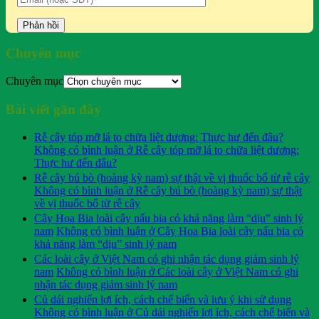
Chuyên mục
Chuyên mục
Bài viết gần đây
Rễ cây tóp mỡ lá to chữa liệt dương: Thực hư đến đâu?
Không có bình luận
ở Rễ cây tóp mỡ lá to chữa liệt dương:
Thực hư đến đâu?
Rễ cây bú bò (hoàng kỳ nam) sự thật về vị thuốc bổ từ rễ cây
Không có bình luận
ở Rễ cây bú bò (hoàng kỳ nam) sự thật
về vị thuốc bổ từ rễ cây
Cây Hoa Bia loài cây nấu bia có khả năng làm “dịu” sinh lý
nam
Không có bình luận
ở Cây Hoa Bia loài cây nấu bia có
khả năng làm “dịu” sinh lý nam
Các loài cây ở Việt Nam có ghi nhận tác dụng giảm sinh lý
nam
Không có bình luận
ở Các loài cây ở Việt Nam có ghi
nhận tác dụng giảm sinh lý nam
Củ dái nghiến lợi ích, cách chế biến và lưu ý khi sử dụng
Không có bình luận
ở Củ dái nghiến lợi ích, cách chế biến và