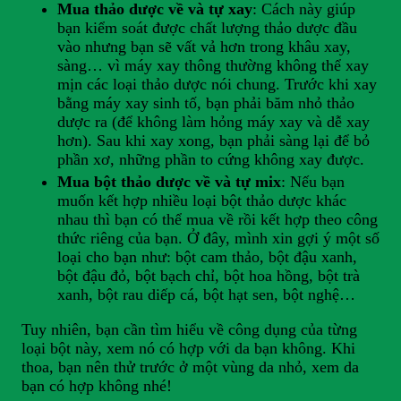
Mua thảo dược về và tự xay
: Cách này giúp
bạn kiểm soát được chất lượng thảo dược đầu
vào nhưng bạn sẽ vất vả hơn trong khâu xay,
sàng… vì máy xay thông thường không thể xay
mịn các loại thảo dược nói chung. Trước khi xay
bằng máy xay sinh tố, bạn phải băm nhỏ thảo
dược ra (để không làm hỏng máy xay và dễ xay
hơn). Sau khi xay xong, bạn phải sàng lại để bỏ
phần xơ, những phần to cứng không xay được.
Mua bột thảo dược về và tự mix
: Nếu bạn
muốn kết hợp nhiều loại bột thảo dược khác
nhau thì bạn có thể mua về rồi kết hợp theo công
thức riêng của bạn. Ở đây, mình xin gợi ý một số
loại cho bạn như: bột cam thảo, bột đậu xanh,
bột đậu đỏ, bột bạch chỉ, bột hoa hồng, bột trà
xanh, bột rau diếp cá, bột hạt sen, bột nghệ…
Tuy nhiên, bạn cần tìm hiểu về công dụng của từng
loại bột này, xem nó có hợp với da bạn không. Khi
thoa, bạn nên thử trước ở một vùng da nhỏ, xem da
bạn có hợp không nhé!