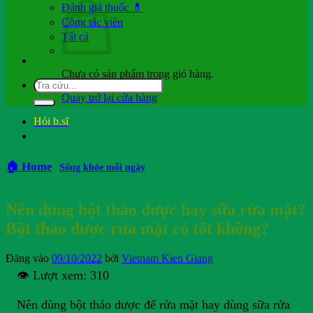
Đánh giá thuốc 💊
Cộng tác viên
Tất cả
Chưa có sản phẩm trong giỏ hàng.
Quay trở lại cửa hàng
Hỏi b.sĩ
🏠 Home
Sống khỏe mỗi ngày
Nên dùng bột thảo dược hay sữa rửa mặt?
Bột thảo dược rửa mặt có tốt không?
Đăng vào
09/10/2022
bởi
Vietnam Kien Giang
👁️ Lượt xem:
310
Nên dùng bột thảo dược để rửa mặt hay dùng sữa rửa