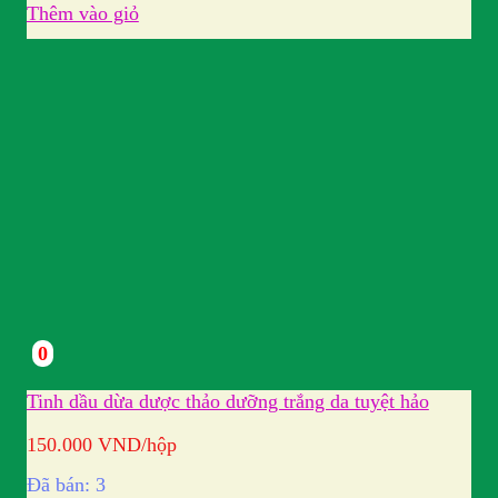
Thêm vào giỏ
0
Tinh dầu dừa dược thảo dưỡng trắng da tuyệt hảo
150.000
VND
/hộp
Đã bán: 3