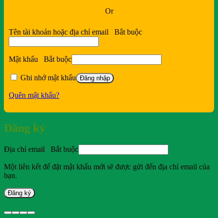
Or
Tên tài khoản hoặc địa chỉ email
Bắt buộc
Mật khẩu
Bắt buộc
Ghi nhớ mật khẩu
Đăng nhập
Quên mật khẩu?
Đăng ký
Địa chỉ email
Bắt buộc
Một liên kết để đặt mật khẩu mới sẽ được gửi đến địa chỉ email của
bạn.
Đăng ký