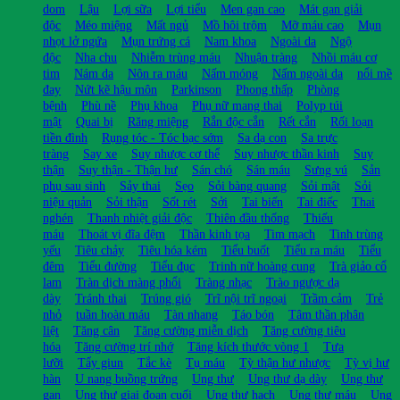
dom
Lậu
Lợi sữa
Lợi tiểu
Men gan cao
Mát gan giải
độc
Méo miệng
Mất ngủ
Mồ hôi trộm
Mỡ máu cao
Mụn
nhọt lở ngứa
Mụn trứng cá
Nam khoa
Ngoài da
Ngộ
độc
Nha chu
Nhiễm trùng máu
Nhuận tràng
Nhồi máu cơ
tim
Nám da
Nôn ra máu
Nấm móng
Nấm ngoài da
nổi mề
đay
Nứt kẽ hậu môn
Parkinson
Phong thấp
Phòng
bệnh
Phù nề
Phụ khoa
Phụ nữ mang thai
Polyp túi
mật
Quai bị
Răng miệng
Rắn độc cắn
Rết cắn
Rối loạn
tiền đình
Rụng tóc - Tóc bạc sớm
Sa dạ con
Sa trực
tràng
Say xe
Suy nhược cơ thể
Suy nhược thần kinh
Suy
thận
Suy thận - Thận hư
Sán chó
Sán máu
Sưng vú
Sản
phụ sau sinh
Sảy thai
Sẹo
Sỏi bàng quang
Sỏi mật
Sỏi
niệu quản
Sỏi thận
Sốt rét
Sởi
Tai biến
Tai điếc
Thai
nghén
Thanh nhiệt giải độc
Thiên đầu thống
Thiếu
máu
Thoát vị đĩa đệm
Thần kinh tọa
Tim mạch
Tinh trùng
yếu
Tiêu chảy
Tiêu hóa kém
Tiểu buốt
Tiểu ra máu
Tiểu
đêm
Tiểu đường
Tiểu đục
Trinh nữ hoàng cung
Trà giảo cổ
lam
Tràn dịch màng phổi
Tràng nhạc
Trào ngược dạ
dày
Tránh thai
Trúng gió
Trĩ nội trĩ ngoại
Trầm cảm
Trẻ
nhỏ
tuần hoàn máu
Tàn nhang
Táo bón
Tâm thần phân
liệt
Tăng cân
Tăng cường miễn dịch
Tăng cường tiêu
hóa
Tăng cường trí nhớ
Tăng kích thước vòng 1
Tưa
lưỡi
Tẩy giun
Tắc kè
Tụ máu
Tỳ thận hư nhược
Tỳ vị hư
hàn
U nang buồng trứng
Ung thư
Ung thư dạ dày
Ung thư
gan
Ung thư giai đoạn cuối
Ung thư hạch
Ung thư máu
Ung