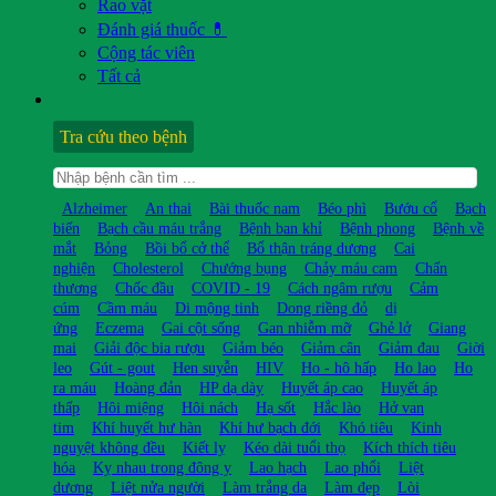
Rao vặt
Đánh giá thuốc 💊
Cộng tác viên
Tất cả
Tra cứu theo bệnh
Alzheimer
An thai
Bài thuốc nam
Béo phì
Bướu cổ
Bạch
biến
Bạch cầu máu trắng
Bệnh ban khỉ
Bệnh phong
Bệnh về
mắt
Bỏng
Bồi bổ cở thể
Bổ thận tráng dương
Cai
nghiện
Cholesterol
Chướng bụng
Chảy máu cam
Chấn
thương
Chốc đầu
COVID - 19
Cách ngâm rượu
Cảm
cúm
Cầm máu
Di mộng tinh
Dong riềng đỏ
dị
ứng
Eczema
Gai cột sống
Gan nhiễm mỡ
Ghẻ lở
Giang
mai
Giải độc bia rượu
Giảm béo
Giảm cân
Giảm đau
Giời
leo
Gút - gout
Hen suyễn
HIV
Ho - hô hấp
Ho lao
Ho
ra máu
Hoàng đản
HP dạ dày
Huyết áp cao
Huyết áp
thấp
Hôi miệng
Hôi nách
Hạ sốt
Hắc lào
Hở van
tim
Khí huyết hư hàn
Khí hư bạch đới
Khó tiêu
Kinh
nguyệt không đều
Kiết lỵ
Kéo dài tuổi thọ
Kích thích tiêu
hóa
Kỵ nhau trong đông y
Lao hạch
Lao phổi
Liệt
dương
Liệt nửa người
Làm trắng da
Làm đẹp
Lòi