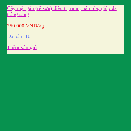
Cây mật gấu (rễ sơn) điều trị mụn, nám da, giúp da
trắng sáng
250.000
VND
/kg
Đã bán: 10
Thêm vào giỏ