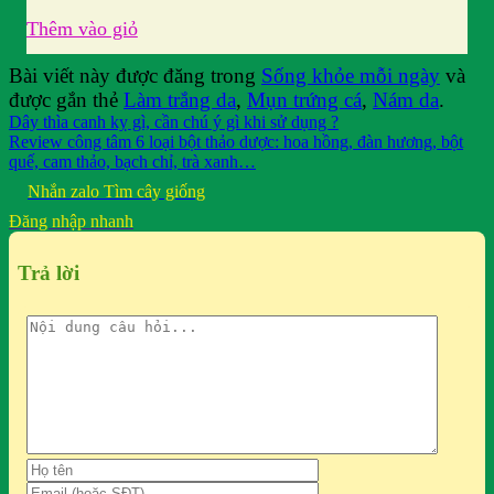
Thêm vào giỏ
Bài viết này được đăng trong
Sống khỏe mỗi ngày
và
được gắn thẻ
Làm trắng da
,
Mụn trứng cá
,
Nám da
.
Dây thìa canh kỵ gì, cần chú ý gì khi sử dụng ?
Review công tâm 6 loại bột thảo dược: hoa hồng, đàn hương, bột
quế, cam thảo, bạch chỉ, trà xanh…
Nhắn zalo
Tìm cây giống
Đăng nhập nhanh
Trả lời