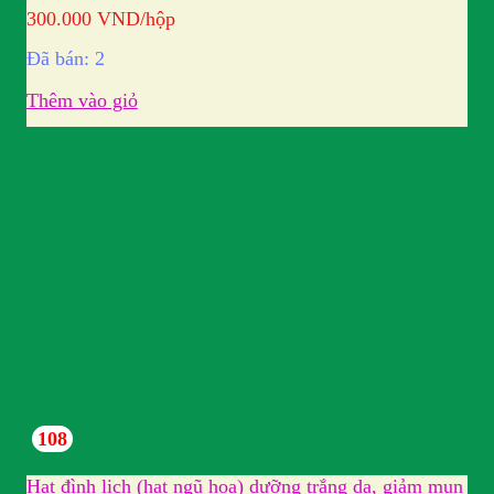
300.000
VND
/hộp
Đã bán: 2
Thêm vào giỏ
108
Hạt đình lịch (hạt ngũ hoa) dưỡng trắng da, giảm mụn