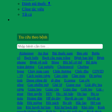
Đánh giá thuốc 💊
Cộng tác viên
Tất cả
Tra cứu theo bệnh
Alzheimer
An thai
Bài thuốc nam
Béo phì
Bướu
cổ
Bạch biến
Bạch cầu máu trắng
Bệnh ban khỉ
Bệnh
phong
Bệnh về mắt
Bỏng
Bồi bổ cở thể
Bổ thận
tráng dương
Cai nghiện
Cholesterol
Chướng
bụng
Chảy máu cam
Chấn thương
Chốc đầu
COVID
- 19
Cách ngâm rượu
Cảm cúm
Cầm máu
Di mộng
tinh
Dong riềng đỏ
dị ứng
Eczema
Gai cột
sống
Gan nhiễm mỡ
Ghẻ lở
Giang mai
Giải độc bia
rượu
Giảm béo
Giảm cân
Giảm đau
Giời leo
Gút -
gout
Hen suyễn
HIV
Ho - hô hấp
Ho lao
Ho ra
máu
Hoàng đản
HP dạ dày
Huyết áp cao
Huyết áp
thấp
Hôi miệng
Hôi nách
Hạ sốt
Hắc lào
Hở van
tim
Khí huyết hư hàn
Khí hư bạch đới
Khó tiêu
Kinh
nguyệt không đều
Kiết lỵ
Kéo dài tuổi thọ
Kích thích