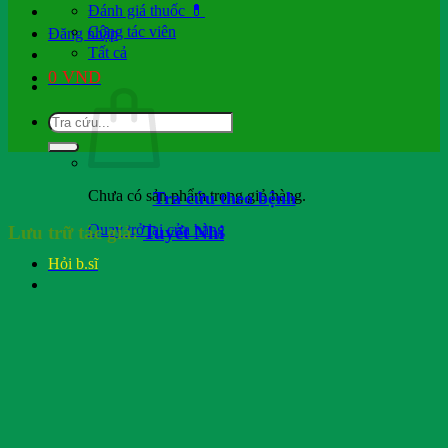
Đánh giá thuốc 💊
Cộng tác viên
Đăng nhập
Tất cả
0
VND
Chưa có sản phẩm trong giỏ hàng.
Tra cứu theo bệnh
Quay trở lại cửa hàng
Lưu trữ tác giả:
Tuyết Nhi
Hỏi b.sĩ