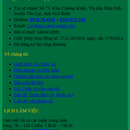
Trụ sở chính: Số 73, Khu Chiềng Khến, Thị trấn Mãn Đức,
huyện Tân Lạc, tỉnh Hoà Bình
Hotline:
0978.78.4411
–
0353.972.191
Email:
Caythuoc.org@gmail.com
Mã số thuế: 5400452881
Giấy phép hoạt động số: 25.G.001916, ngày cấp 17/6/2014
Đã đăng ký bộ công thương.
Về chúng tôi
Giới thiệu về chúng tôi
Điều khoản và điều kiện
Hướng dẫn thao tác trên website
Bảo mật dữ liệu
Giá Cước và vận chuyển
Bản đồ Trung tâm cây thuốc quý
Liên hệ với chúng tôi
LỊCH LÀM VIỆC
Làm việc tất cả các ngày trong tuần
Sáng: 7h – 12h Chiều: 13h30 – 19h30