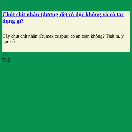
Chút chít nhăn (dương đề) có độc không và có tác
dụng gì?
Cây chút chít nhăn (Rumex crispus) có an toàn không? Thật ra, y
học cổ
21
Th2