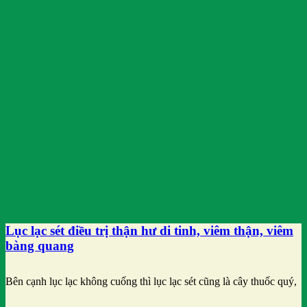
Lục lạc sét điều trị thận hư di tinh, viêm thận, viêm
bàng quang
Bên cạnh lục lạc không cuống thì lục lạc sét cũng là cây thuốc quý,