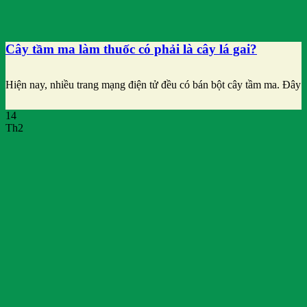
Cây tầm ma làm thuốc có phải là cây lá gai?
Hiện nay, nhiều trang mạng điện tử đều có bán bột cây tầm ma. Đây
14
Th2