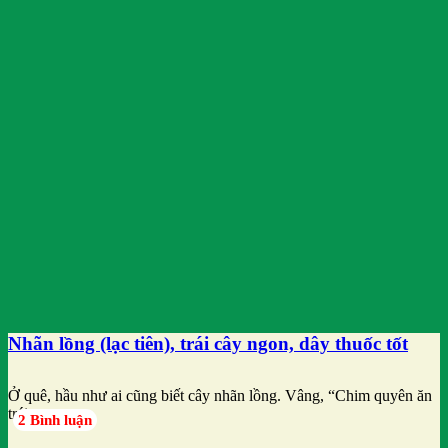
Nhãn lồng (lạc tiên), trái cây ngon, dây thuốc tốt
Ở quê, hầu như ai cũng biết cây nhãn lồng. Vâng, “Chim quyên ăn
trái
2 Bình luận