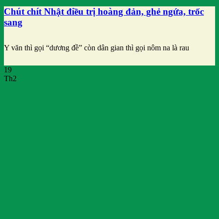
Chút chít Nhật điều trị hoàng đản, ghẻ ngứa, trốc
sang
Y văn thì gọi “dương đề” còn dân gian thì gọi nôm na là rau
19
Th2