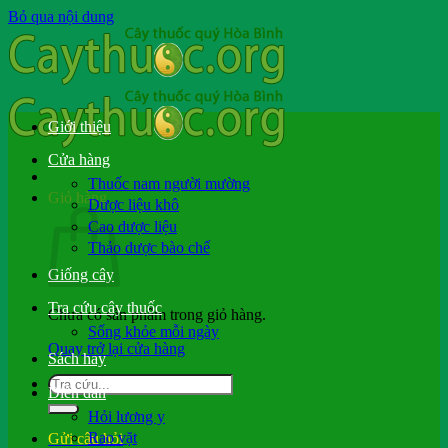
Bỏ qua nội dung
Giới thiệu
Cửa hàng
Thuốc nam người mường
Giỏ hàng
Dược liệu khô
Cao dược liệu
Thảo dược bào chế
Giống cây
Tra cứu cây thuốc
Chưa có sản phẩm trong giỏ hàng.
Sống khỏe mỗi ngày
Quay trở lại cửa hàng
Sách hay
Diễn đàn
Hỏi lương y
Rao vặt
Gửi câu hỏi