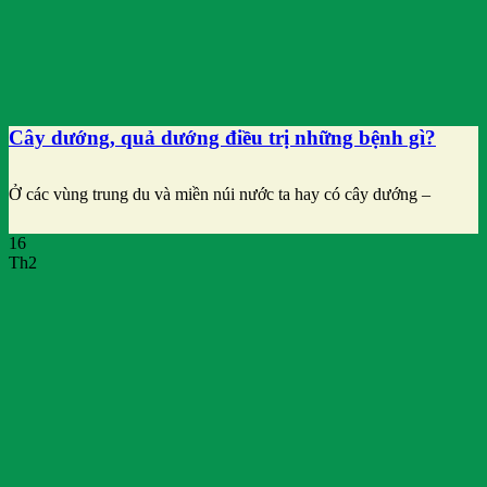
Cây dướng, quả dướng điều trị những bệnh gì?
Ở các vùng trung du và miền núi nước ta hay có cây dướng –
16
Th2