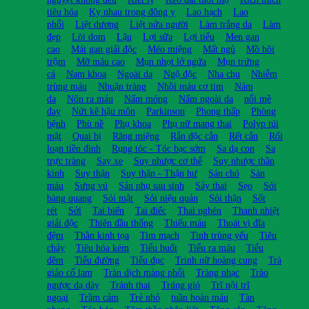
tiêu hóa
Kỵ nhau trong đông y
Lao hạch
Lao
phổi
Liệt dương
Liệt nửa người
Làm trắng da
Làm
đẹp
Lòi dom
Lậu
Lợi sữa
Lợi tiểu
Men gan
cao
Mát gan giải độc
Méo miệng
Mất ngủ
Mồ hôi
trộm
Mỡ máu cao
Mụn nhọt lở ngứa
Mụn trứng
cá
Nam khoa
Ngoài da
Ngộ độc
Nha chu
Nhiễm
trùng máu
Nhuận tràng
Nhồi máu cơ tim
Nám
da
Nôn ra máu
Nấm móng
Nấm ngoài da
nổi mề
đay
Nứt kẽ hậu môn
Parkinson
Phong thấp
Phòng
bệnh
Phù nề
Phụ khoa
Phụ nữ mang thai
Polyp túi
mật
Quai bị
Răng miệng
Rắn độc cắn
Rết cắn
Rối
loạn tiền đình
Rụng tóc - Tóc bạc sớm
Sa dạ con
Sa
trực tràng
Say xe
Suy nhược cơ thể
Suy nhược thần
kinh
Suy thận
Suy thận - Thận hư
Sán chó
Sán
máu
Sưng vú
Sản phụ sau sinh
Sảy thai
Sẹo
Sỏi
bàng quang
Sỏi mật
Sỏi niệu quản
Sỏi thận
Sốt
rét
Sởi
Tai biến
Tai điếc
Thai nghén
Thanh nhiệt
giải độc
Thiên đầu thống
Thiếu máu
Thoát vị đĩa
đệm
Thần kinh tọa
Tim mạch
Tinh trùng yếu
Tiêu
chảy
Tiêu hóa kém
Tiểu buốt
Tiểu ra máu
Tiểu
đêm
Tiểu đường
Tiểu đục
Trinh nữ hoàng cung
Trà
giảo cổ lam
Tràn dịch màng phổi
Tràng nhạc
Trào
ngược dạ dày
Tránh thai
Trúng gió
Trĩ nội trĩ
ngoại
Trầm cảm
Trẻ nhỏ
tuần hoàn máu
Tàn