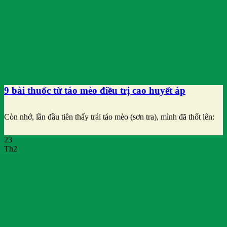
9 bài thuốc từ táo mèo điều trị cao huyết áp
Còn nhớ, lần đầu tiên thấy trái táo mèo (sơn tra), mình đã thốt lên:
23
Th2