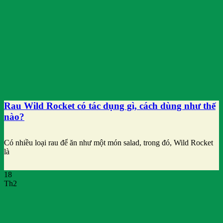
Rau Wild Rocket có tác dụng gì, cách dùng như thế
nào?
Có nhiều loại rau để ăn như một món salad, trong đó, Wild Rocket
là
18
Th2