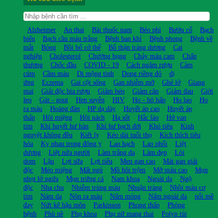
Alzheimer
An thai
Bài thuốc nam
Béo phì
Bướu cổ
Bạch
biến
Bạch cầu máu trắng
Bệnh ban khỉ
Bệnh phong
Bệnh về
mắt
Bỏng
Bồi bổ cở thể
Bổ thận tráng dương
Cai
nghiện
Cholesterol
Chướng bụng
Chảy máu cam
Chấn
thương
Chốc đầu
COVID - 19
Cách ngâm rượu
Cảm
cúm
Cầm máu
Di mộng tinh
Dong riềng đỏ
dị
ứng
Eczema
Gai cột sống
Gan nhiễm mỡ
Ghẻ lở
Giang
mai
Giải độc bia rượu
Giảm béo
Giảm cân
Giảm đau
Giời
leo
Gút - gout
Hen suyễn
HIV
Ho - hô hấp
Ho lao
Ho
ra máu
Hoàng đản
HP dạ dày
Huyết áp cao
Huyết áp
thấp
Hôi miệng
Hôi nách
Hạ sốt
Hắc lào
Hở van
tim
Khí huyết hư hàn
Khí hư bạch đới
Khó tiêu
Kinh
nguyệt không đều
Kiết lỵ
Kéo dài tuổi thọ
Kích thích tiêu
hóa
Kỵ nhau trong đông y
Lao hạch
Lao phổi
Liệt
dương
Liệt nửa người
Làm trắng da
Làm đẹp
Lòi
dom
Lậu
Lợi sữa
Lợi tiểu
Men gan cao
Mát gan giải
độc
Méo miệng
Mất ngủ
Mồ hôi trộm
Mỡ máu cao
Mụn
nhọt lở ngứa
Mụn trứng cá
Nam khoa
Ngoài da
Ngộ
độc
Nha chu
Nhiễm trùng máu
Nhuận tràng
Nhồi máu cơ
tim
Nám da
Nôn ra máu
Nấm móng
Nấm ngoài da
nổi mề
đay
Nứt kẽ hậu môn
Parkinson
Phong thấp
Phòng
bệnh
Phù nề
Phụ khoa
Phụ nữ mang thai
Polyp túi