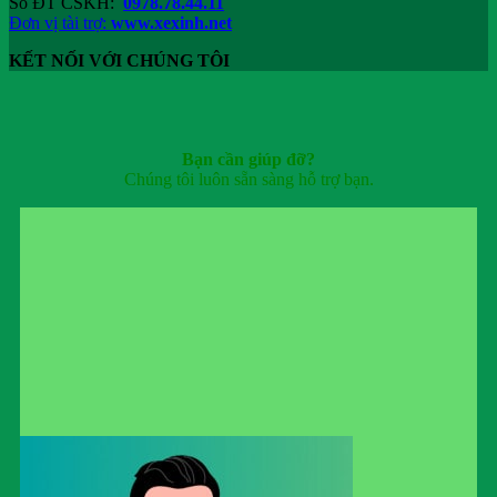
Số ĐT CSKH:
0978.78.44.11
Đơn vị tài trợ:
www.xexinh.net
KẾT NỐI VỚI CHÚNG TÔI
Bạn cần giúp đỡ?
Chúng tôi luôn sẵn sàng hỗ trợ bạn.