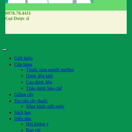
0978.78.4411
Gọi Dược sĩ
Giới thiệu
Cửa hàng
Thuốc nam người mường
Dược liệu khô
Cao dược liệu
Thảo dược bào chế
Giống cây
Tra cứu cây thuốc
Sống khỏe mỗi ngày
Sách hay
Diễn đàn
Hỏi lương y
Rao vặt