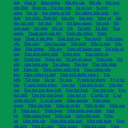
mật
Quai bị
Răng miệng
Rắn độc cắn
Rết cắn
Rối loạn
tiền đình
Rụng tóc - Tóc bạc sớm
Sa dạ con
Sa trực
tràng
Say xe
Suy nhược cơ thể
Suy nhược thần kinh
Suy
thận
Suy thận - Thận hư
Sán chó
Sán máu
Sưng vú
Sản
phụ sau sinh
Sảy thai
Sẹo
Sỏi bàng quang
Sỏi mật
Sỏi
niệu quản
Sỏi thận
Sốt rét
Sởi
Tai biến
Tai điếc
Thai
nghén
Thanh nhiệt giải độc
Thiên đầu thống
Thiếu
máu
Thoát vị đĩa đệm
Thần kinh tọa
Tim mạch
Tinh trùng
yếu
Tiêu chảy
Tiêu hóa kém
Tiểu buốt
Tiểu ra máu
Tiểu
đêm
Tiểu đường
Tiểu đục
Trinh nữ hoàng cung
Trà giảo cổ
lam
Tràn dịch màng phổi
Tràng nhạc
Trào ngược dạ
dày
Tránh thai
Trúng gió
Trĩ nội trĩ ngoại
Trầm cảm
Trẻ
nhỏ
tuần hoàn máu
Tàn nhang
Táo bón
Tâm thần phân
liệt
Tăng cân
Tăng cường miễn dịch
Tăng cường tiêu
hóa
Tăng cường trí nhớ
Tăng kích thước vòng 1
Tưa
lưỡi
Tẩy giun
Tắc kè
Tụ máu
Tỳ thận hư nhược
Tỳ vị hư
hàn
U nang buồng trứng
Ung thư
Ung thư dạ dày
Ung thư
gan
Ung thư giai đoạn cuối
Ung thư hạch
Ung thư máu
Ung
thư phổi
Ung thư vòm họng
Ung thư vú
U tuyến vú
U xơ
tuyến tiền liệt
U xơ tử cung
Viêm amidan
Viêm bàng
quang
Viêm cầu thận
Viêm da cơ địa
Viêm dạ dày
Viêm gan
B
Viêm gan C
Viêm họng
Viêm khớp dạng thấp
Viêm
lợi
Viêm màng bụng
Viêm mũi
Viêm phế quản
Viêm
tai
Viêm thận cấp
Viêm thận mãn tính
Viêm tinh hoàn
Viêm
tiết niệu
Viêm tử cung
Viêm xoang
Viêm đại tràng
Vàng