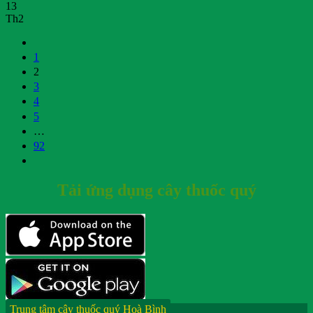
13
Th2
1
2
3
4
5
…
92
Tải ứng dụng cây thuốc quý
Trung tâm cây thuốc quý Hoà Bình