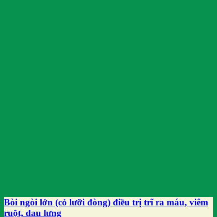
Bòi ngòi lớn (cỏ lưỡi đòng) điều trị trĩ ra máu, viêm
ruột, đau lưng