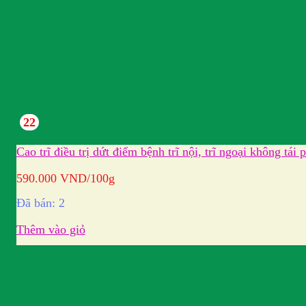
22
Cao trĩ điều trị dứt điểm bệnh trĩ nội, trĩ ngoại không tái 
590.000
VND
/100g
Đã bán: 2
Thêm vào giỏ