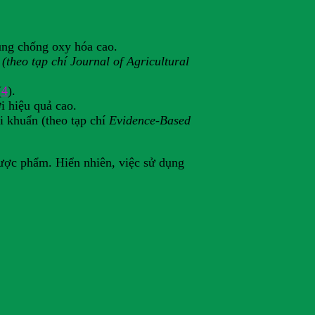
dụng chống oxy hóa cao.
s (theo tạp chí Journal of Agricultural
(
4
).
i hiệu quả cao.
i khuẩn (theo tạp chí
Evidence-Based
dược phẩm. Hiển nhiên, việc sử dụng