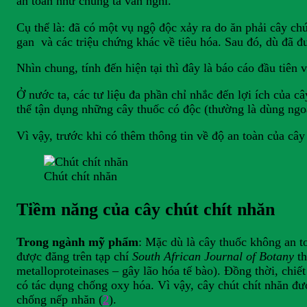
an toàn như chúng ta vẫn nghĩ.
Cụ thể là: đã có một vụ ngộ độc xảy ra do ăn phải cây chú
gan và các triệu chứng khác về tiêu hóa. Sau đó, dù đã 
Nhìn chung, tính đến hiện tại thì đây là báo cáo đầu tiên 
Ở nước ta, các tư liệu đa phần chỉ nhắc đến lợi ích của c
thể tận dụng những cây thuốc có độc (thường là dùng ngoà
Vì vậy, trước khi có thêm thông tin về độ an toàn của cây
Chút chít nhăn
Tiềm năng của cây chút chít nhăn
Trong ngành mỹ phẩm
: Mặc dù là cây thuốc không an t
được đăng trên tạp chí
South
African Journal of Botany
th
metalloproteinases – gây lão hóa tế bào). Đồng thời, chiết
có tác dụng chống oxy hóa. Vì vậy, cây chút chít nhăn đ
chống nếp nhăn (
2
).