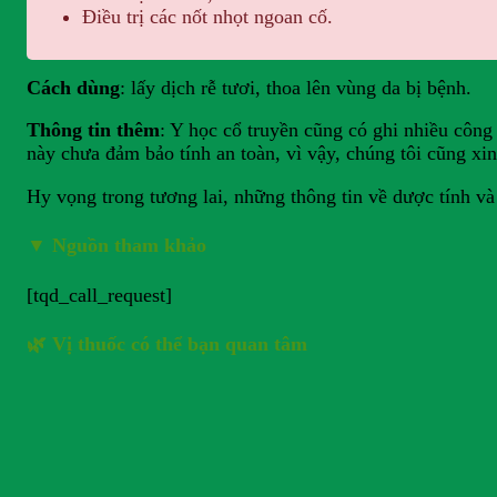
Điều trị các nốt nhọt ngoan cố.
Cách dùng
: lấy dịch rễ tươi, thoa lên vùng da bị bệnh.
Thông tin thêm
: Y học cổ truyền cũng có ghi nhiều công
này chưa đảm bảo tính an toàn, vì vậy, chúng tôi cũng xi
Hy vọng trong tương lai, những thông tin về dược tính và
▼
Nguồn tham khảo
[tqd_call_request]
🌿 Vị thuốc có thể bạn quan tâm