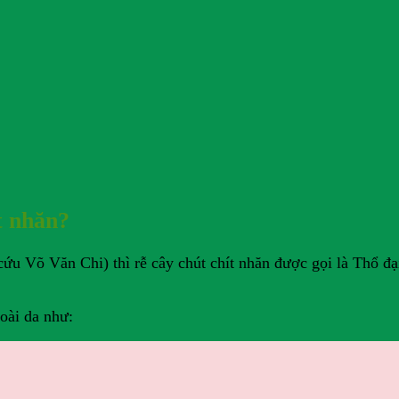
t nhăn?
ứu Võ Văn Chi) thì rễ cây chút chít nhăn được gọi là Thổ đạ
oài da như: