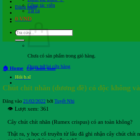
Cộng tác viên
Đăng nhập
Tất cả
0
VND
Chưa có sản phẩm trong giỏ hàng.
Quay trở lại cửa hàng
🏠 Home
Cây thuốc nam
Hỏi b.sĩ
Chút chít nhăn (dương đề) có độc không và
Đăng vào
21/02/2022
bởi
Tuyết Nhi
👁️ Lượt xem:
361
Cây chút chít nhăn (Rumex crispus) có an toàn không?
Thật ra, y học cổ truyền từ lâu đã ghi nhận cây chút chít 