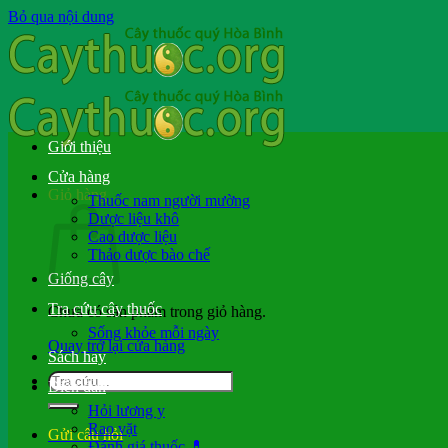
Bỏ qua nội dung
Giới thiệu
Cửa hàng
Giỏ hàng
Thuốc nam người mường
Dược liệu khô
Cao dược liệu
Thảo dược bào chế
Giống cây
Tra cứu cây thuốc
Chưa có sản phẩm trong giỏ hàng.
Sống khỏe mỗi ngày
Quay trở lại cửa hàng
Sách hay
Diễn đàn
Hỏi lương y
Rao vặt
Gửi câu hỏi
Đánh giá thuốc 💊