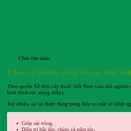
Chút chít nhăn
Y học cổ truyền nói gì về cây chút chí
Theo quyển
Từ điển cây thuốc Việt Nam
(của nhà nghiên c
kích thích các màng nhầy).
Tuy nhiên, nó lại được dùng trong điều trị một số bệnh ng
Giúp sát trùng.
Điều trị hắc lào, chàm và nấm tóc.