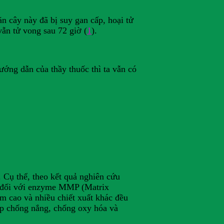
ăn cây này đã bị suy gan cấp, hoại tử
ẫn tử vong sau 72 giờ (
1
).
hướng dẫn của thầy thuốc thì ta vẫn có
. Cụ thể, theo kết quả nghiên cứu
ao đối với enzyme MMP (Matrix
tím cao và nhiều chiết xuất khác đều
úp chống nắng, chống oxy hóa và