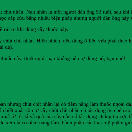
t chít nhăn. Nạn nhân là một người đàn ông 53 tuổi, sau khi 
được cấp cứu bằng nhiều biện pháp nhưng người đàn ông này v
về rủi ro khi dùng cây thuốc này.
ây chút chít nhăn. Hiển nhiên, nếu dùng ở liều vừa phải theo 
i da).
 thuốc này, thiết nghĩ, bạn không nên tự dùng nó, bạn nhé!
oàn nhưng chút chít nhăn lại có tiềm năng làm thuốc ngoài da
ì chiết xuất cồn từ cây chút chít nhăn có tác dụng ức chế c
 xuất từ rễ, lá và quả của cây còn có tác dụng chống tia cực 
ược xem là có tiềm năng làm thành phần các loại mỹ phẩm gi