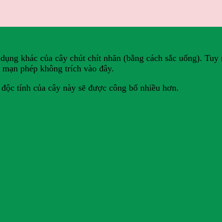
 dụng khác của cây chút chít nhăn (bằng cách sắc uống). Tuy 
n mạn phép không trích vào đây.
 độc tính của cây này sẽ được công bố nhiều hơn.