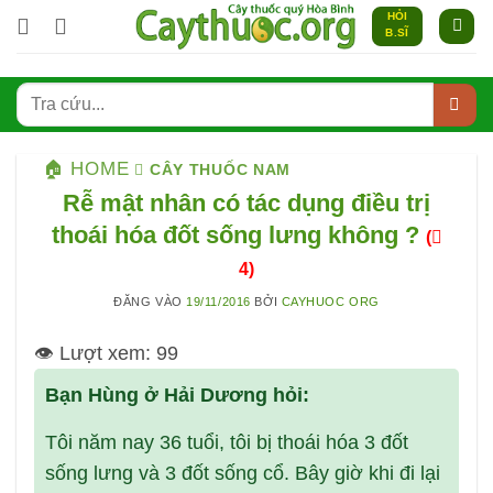
Bỏ
HỎI
B.SĨ
qua
nội
dung
🏠 HOME
CÂY THUỐC NAM
Rễ mật nhân có tác dụng điều trị
thoái hóa đốt sống lưng không ?
(
4)
ĐĂNG VÀO
19/11/2016
BỞI
CAYHUOC ORG
👁️ Lượt xem:
99
Bạn Hùng ở Hải Dương hỏi:
Tôi năm nay 36 tuổi, tôi bị thoái hóa 3 đốt
sống lưng và 3 đốt sống cổ. Bây giờ khi đi lại