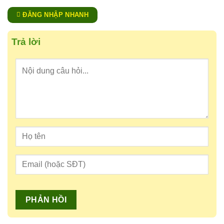
trên
ĐĂNG NHẬP NHANH
trang
sản
Trả lời
phẩm