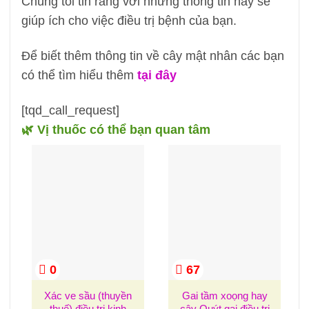
Chúng tôi tin rằng với những thông tin này sẽ
giúp ích cho việc điều trị bệnh của bạn.
Để biết thêm thông tin về cây mật nhân các bạn
có thể tìm hiểu thêm
tại đây
[tqd_call_request]
🌿 Vị thuốc có thể bạn quan tâm
0
67
Xác ve sầu (thuyền
Gai tầm xoọng hay
thuế) điều trị kinh
cây Quýt gai điều trị