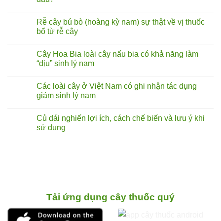
Không
có
Rễ cây bú bò (hoàng kỳ nam) sự thật về vị thuốc
bình
luận
bổ từ rễ cây
ở
Rễ
Không
cây
có
Cây Hoa Bia loài cây nấu bia có khả năng làm
tóp
bình
mỡ
luận
“dịu” sinh lý nam
lá
ở
to
Rễ
Không
chữa
cây
có
Các loài cây ở Việt Nam có ghi nhận tác dụng
liệt
bú
bình
dương:
bò
luận
giảm sinh lý nam
Thực
(hoàng
ở
hư
kỳ
Cây
Không
đến
nam)
Hoa
có
Củ dái nghiến lợi ích, cách chế biến và lưu ý khi
đâu?
sự
Bia
bình
thật
loài
luận
sử dụng
về
cây
ở
vị
nấu
Các
Không
thuốc
bia
loài
có
bổ
có
cây
bình
từ
khả
ở
luận
rễ
năng
Việt
ở
cây
làm
Nam
Củ
“dịu”
có
dái
sinh
ghi
nghiến
lý
nhận
lợi ích,
nam
tác
cách chế biến
Tải ứng dụng cây thuốc quý
dụng
và
giảm
lưu ý
sinh
khi
lý
sử