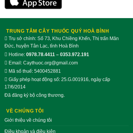
nam
dụng
TRUNG TÂM CÂY THUỐC QUÝ HOÀ BÌNH
Trụ sở chính: Số 73, Khu Chiềng Khến, Thị trấn Mãn
Đức, huyện Tân Lạc, tỉnh Hoà Bình
Hotline:
0978.78.4411
–
0353.972.191
Email:
Caythuoc.org@gmail.com
Mã số thuế: 5400452881
Giấy phép hoạt động số: 25.G.001916, ngày cấp
17/6/2014
Đã đăng ký bộ công thương.
VỀ CHÚNG TÔI
Giới thiệu về chúng tôi
Điều khoản và điều kiện