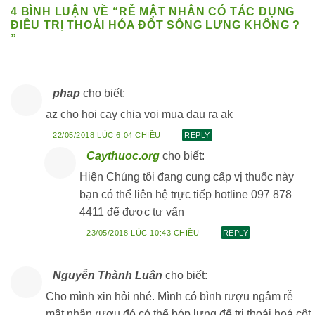
4 BÌNH LUẬN VỀ “
RỄ MẬT NHÂN CÓ TÁC DỤNG
ĐIỀU TRỊ THOÁI HÓA ĐỐT SỐNG LƯNG KHÔNG ?
”
phap
cho biết:
az cho hoi cay chia voi mua dau ra ak
22/05/2018 LÚC 6:04 CHIỀU
REPLY
Caythuoc.org
cho biết:
Hiện Chúng tôi đang cung cấp vị thuốc này
bạn có thể liên hệ trực tiếp hotline 097 878
4411 để được tư vấn
23/05/2018 LÚC 10:43 CHIỀU
REPLY
Nguyễn Thành Luân
cho biết:
Cho mình xin hỏi nhé. Mình có bình rượu ngâm rễ
mật nhân,rượu đó có thế bóp lưng để trị thoái hoá cột