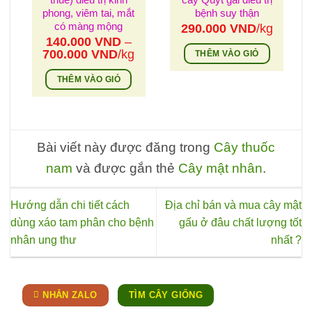
phong, viêm tai, mắt
bệnh suy thận
có màng mộng
290.000
VND
/kg
140.000
VND
–
Khoảng
700.000
VND
/kg
THÊM VÀO GIỎ
giá:
từ
THÊM VÀO GIỎ
140.000 VND
Sản
đến
phẩm
700.000 VND
này
có
Bài viết này được đăng trong
Cây thuốc
nhiều
nam
và được gắn thẻ
Cây mật nhân
.
biến
thể.
Hướng dẫn chi tiết cách
Địa chỉ bán và mua cây mật
Các
dùng xáo tam phân cho bệnh
gấu ở đâu chất lượng tốt
tùy
nhân ung thư
nhất ?
chọn
có
thể
được
NHẮN ZALO
TÌM CÂY GIỐNG
chọn