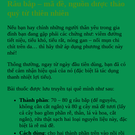
Râu bắp – mã đề, nguồn dược thảo
quý từ thiên nhiên
Nếu bạn hay chính những người thân yêu trong gia
đình bạn đang gặp phải các chứng như: viêm đường
tiết niệu, tiểu khó, tiểu rắt, nóng gan – nổi mụn chi
chít trên da… thì hãy thử áp dụng phương thuốc này
nhé!
Thông thường, ngay từ ngày đầu tiên dùng, bạn đã có
thể cảm nhận hiệu quả của nó (đặc biệt là tác dụng
thanh nhiệt lợi tiểu).
Bài thuốc được lưu truyền tại quê mình như sau:
Thành phần
: 70 – 80 g râu bắp (để nguyên,
không cần cắt ngắn) và 80 g cây mã đề tươi (lấy
cả cây bao gồm phần rễ, thân, lá và hoa, cắt
ngắn), rửa thật sạch hai loại nguyên liệu này, đặc
biệt là rễ mã đề.
Cách dùng
: cho hai thành phần trên vào nồi rồi