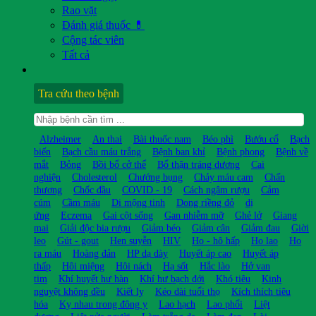
Rao vặt
Đánh giá thuốc 💊
Cộng tác viên
Tất cả
Tra cứu theo bệnh
Alzheimer
An thai
Bài thuốc nam
Béo phì
Bướu cổ
Bạch
biến
Bạch cầu máu trắng
Bệnh ban khỉ
Bệnh phong
Bệnh về
mắt
Bỏng
Bồi bổ cở thể
Bổ thận tráng dương
Cai
nghiện
Cholesterol
Chướng bụng
Chảy máu cam
Chấn
thương
Chốc đầu
COVID - 19
Cách ngâm rượu
Cảm
cúm
Cầm máu
Di mộng tinh
Dong riềng đỏ
dị
ứng
Eczema
Gai cột sống
Gan nhiễm mỡ
Ghẻ lở
Giang
mai
Giải độc bia rượu
Giảm béo
Giảm cân
Giảm đau
Giời
leo
Gút - gout
Hen suyễn
HIV
Ho - hô hấp
Ho lao
Ho
ra máu
Hoàng đản
HP dạ dày
Huyết áp cao
Huyết áp
thấp
Hôi miệng
Hôi nách
Hạ sốt
Hắc lào
Hở van
tim
Khí huyết hư hàn
Khí hư bạch đới
Khó tiêu
Kinh
nguyệt không đều
Kiết lỵ
Kéo dài tuổi thọ
Kích thích tiêu
hóa
Kỵ nhau trong đông y
Lao hạch
Lao phổi
Liệt