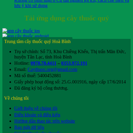
Không có bình luận
ở Củ dái nghiến lợi ích, cách chế biến và
lưu ý khi sử dụng
Tải ứng dụng cây thuốc quý
Trung tâm cây thuốc quý Hoà Bình
Trụ sở chính: Số 73, Khu Chiềng Khến, Thị trấn Mãn Đức,
huyện Tân Lạc, tỉnh Hoà Bình
Hotline:
0978.78.4411
–
0353.972.191
Email:
Caythuoc.org@gmail.com
Mã số thuế: 5400452881
Giấy phép hoạt động số: 25.G.001916, ngày cấp 17/6/2014
Đã đăng ký bộ công thương.
Về chúng tôi
Giới thiệu về chúng tôi
Điều khoản và điều kiện
Hướng dẫn thao tác trên website
Bảo mật dữ liệu