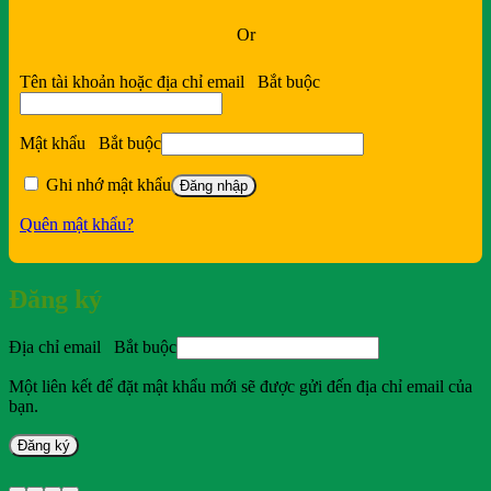
Or
Tên tài khoản hoặc địa chỉ email
Bắt buộc
Mật khẩu
Bắt buộc
Ghi nhớ mật khẩu
Đăng nhập
Quên mật khẩu?
Đăng ký
Địa chỉ email
Bắt buộc
Một liên kết để đặt mật khẩu mới sẽ được gửi đến địa chỉ email của
bạn.
Đăng ký