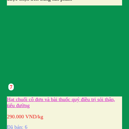
7
Hạt chuối cô đơn và bài thuốc quý điều trị sỏi thận,
tiểu đường
290.000
VND
/kg
Đã bán: 6