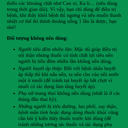
thiếu các khoáng chất như Can xi, Ka li… (nếu dùng
trong thời gian dài). Vì vậy, bạn chỉ dùng để điều trị
bệnh, khi thấy khỏi bệnh thì ngưng và nếu muốn thanh
nhiệt cơ thể thì thỉnh thoảng uống 1 lần là được, bạn
nhé!
Đối tượng không nên dùng
:
Người tiểu đêm nhiều lần
: Mặc dù giúp điều trị
sỏi thận nhưng thuốc có tính chất lợi tiểu nên
người bị tiểu đêm nhiều lần không nên dùng.
Người huyết áp thấp
: Đối với bệnh nhân huyết
áp thấp thì khi nấu nên, ta nên cho vào nồi nước
một ít muối (để tránh tụt huyết áp bất chợt vì
muối có tác dụng làm tăng huyết áp).
Phụ nữ mang thai
không nên dùng (nhất là ở các
tháng đầu thai kỳ).
Những người bị tiểu đường, lao phổi, suy thận,
bệnh mãn tính hoặc đang dùng thuốc khác
cũng
cần hỏi ý kiến thầy thuốc trước khi dùng (để
tránh những tương tác thuốc và tác dụng phụ