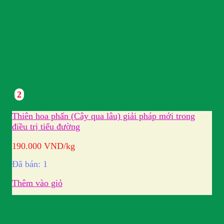
2
Thiên hoa phấn (Cây qua lâu) giải pháp mới trong
điều trị tiểu đường
190.000
VND
/kg
Đã bán: 1
Thêm vào giỏ