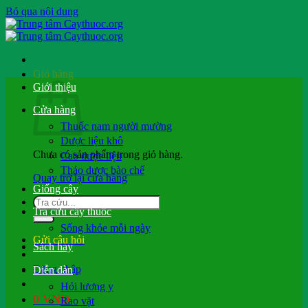
Bỏ qua nội dung
Giỏ hàng
Giới thiệu
Cửa hàng
Thuốc nam người mường
Dược liệu khô
Chưa có sản phẩm trong giỏ hàng.
Cao dược liệu
Thảo dược bào chế
Quay trở lại cửa hàng
Giống cây
Tra cứu cây thuốc
Sống khỏe mỗi ngày
Gửi câu hỏi
Sách hay
Đăng nhập
Diễn đàn
Hỏi lương y
0
VND
Rao vặt