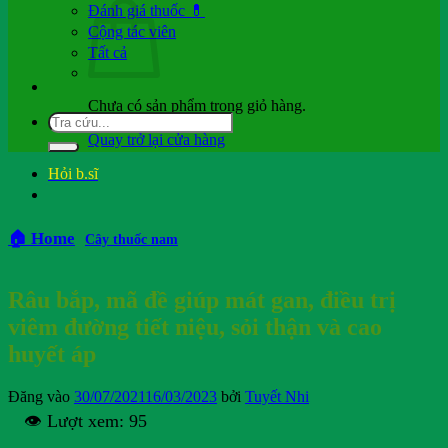
Đánh giá thuốc 💊
Cộng tác viên
Tất cả
Chưa có sản phẩm trong giỏ hàng.
Quay trở lại cửa hàng
Hỏi b.sĩ
🏠 Home
Cây thuốc nam
Râu bắp, mã đề giúp mát gan, điều trị
viêm đường tiết niệu, sỏi thận và cao
huyết áp
Đăng vào
30/07/2021
16/03/2023
bởi
Tuyết Nhi
👁️ Lượt xem:
95