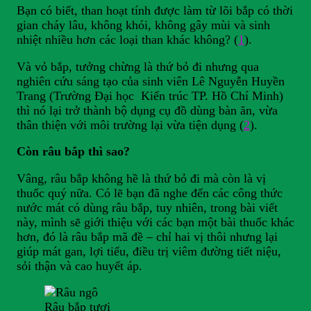
Bạn có biết, than hoạt tính được làm từ lõi bắp có thời
gian cháy lâu, không khói, không gây mùi và sinh
nhiệt nhiều hơn các loại than khác không? (
1
).
Và vỏ bắp, tưởng chừng là thứ bỏ đi nhưng qua
nghiên cứu sáng tạo của sinh viên Lê Nguyễn Huyền
Trang (Trường Đại học Kiến trúc TP. Hồ Chí Minh)
thì nó lại trở thành bộ dụng cụ đồ dùng bàn ăn, vừa
thân thiện với môi trường lại vừa tiện dụng (
2
).
Còn râu bắp thì sao?
Vâng, râu bắp không hề là thứ bỏ đi mà còn là vị
thuốc quý nữa. Có lẽ bạn đã nghe đến các công thức
nước mát có dùng râu bắp, tuy nhiên, trong bài viết
này, mình sẽ giới thiệu với các bạn một bài thuốc khác
hơn, đó là râu bắp mã đề – chỉ hai vị thôi nhưng lại
giúp mát gan, lợi tiểu, điều trị viêm đường tiết niệu,
sỏi thận và cao huyết áp.
Râu bắp tươi