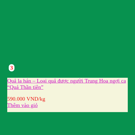
3
Quả la hán – Loại quả được người Trung Hoa ngợi ca
“Quả Thần tiên”
590.000
VND
/kg
Thêm vào giỏ