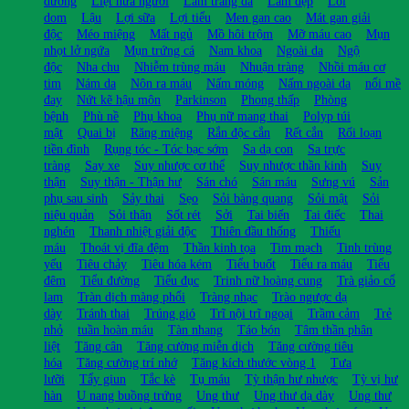
dương
Liệt nửa người
Làm trắng da
Làm đẹp
Lòi
dom
Lậu
Lợi sữa
Lợi tiểu
Men gan cao
Mát gan giải
độc
Méo miệng
Mất ngủ
Mồ hôi trộm
Mỡ máu cao
Mụn
nhọt lở ngứa
Mụn trứng cá
Nam khoa
Ngoài da
Ngộ
độc
Nha chu
Nhiễm trùng máu
Nhuận tràng
Nhồi máu cơ
tim
Nám da
Nôn ra máu
Nấm móng
Nấm ngoài da
nổi mề
đay
Nứt kẽ hậu môn
Parkinson
Phong thấp
Phòng
bệnh
Phù nề
Phụ khoa
Phụ nữ mang thai
Polyp túi
mật
Quai bị
Răng miệng
Rắn độc cắn
Rết cắn
Rối loạn
tiền đình
Rụng tóc - Tóc bạc sớm
Sa dạ con
Sa trực
tràng
Say xe
Suy nhược cơ thể
Suy nhược thần kinh
Suy
thận
Suy thận - Thận hư
Sán chó
Sán máu
Sưng vú
Sản
phụ sau sinh
Sảy thai
Sẹo
Sỏi bàng quang
Sỏi mật
Sỏi
niệu quản
Sỏi thận
Sốt rét
Sởi
Tai biến
Tai điếc
Thai
nghén
Thanh nhiệt giải độc
Thiên đầu thống
Thiếu
máu
Thoát vị đĩa đệm
Thần kinh tọa
Tim mạch
Tinh trùng
yếu
Tiêu chảy
Tiêu hóa kém
Tiểu buốt
Tiểu ra máu
Tiểu
đêm
Tiểu đường
Tiểu đục
Trinh nữ hoàng cung
Trà giảo cổ
lam
Tràn dịch màng phổi
Tràng nhạc
Trào ngược dạ
dày
Tránh thai
Trúng gió
Trĩ nội trĩ ngoại
Trầm cảm
Trẻ
nhỏ
tuần hoàn máu
Tàn nhang
Táo bón
Tâm thần phân
liệt
Tăng cân
Tăng cường miễn dịch
Tăng cường tiêu
hóa
Tăng cường trí nhớ
Tăng kích thước vòng 1
Tưa
lưỡi
Tẩy giun
Tắc kè
Tụ máu
Tỳ thận hư nhược
Tỳ vị hư
hàn
U nang buồng trứng
Ung thư
Ung thư dạ dày
Ung thư