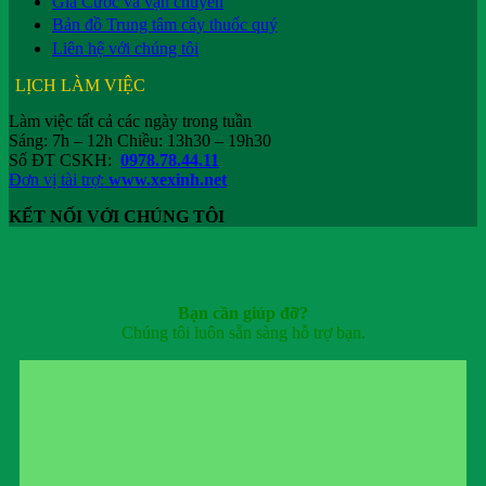
Giá Cước và vận chuyển
Bản đồ Trung tâm cây thuốc quý
Liên hệ với chúng tôi
LỊCH LÀM VIỆC
Làm việc tất cả các ngày trong tuần
Sáng: 7h – 12h Chiều: 13h30 – 19h30
Số ĐT CSKH:
0978.78.44.11
Đơn vị tài trợ:
www.xexinh.net
KẾT NỐI VỚI CHÚNG TÔI
Bạn cần giúp đỡ?
Chúng tôi luôn sẵn sàng hỗ trợ bạn.