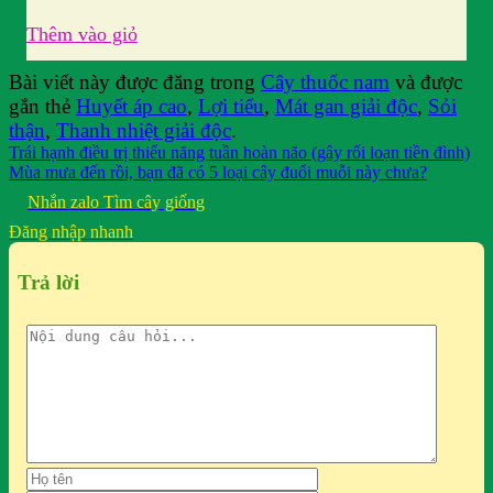
Thêm vào giỏ
Bài viết này được đăng trong
Cây thuốc nam
và được
gắn thẻ
Huyết áp cao
,
Lợi tiểu
,
Mát gan giải độc
,
Sỏi
thận
,
Thanh nhiệt giải độc
.
Trái hạnh điều trị thiểu năng tuần hoàn não (gây rối loạn tiền đình)
Mùa mưa đến rồi, bạn đã có 5 loại cây đuổi muỗi này chưa?
Nhắn zalo
Tìm cây giống
Đăng nhập nhanh
Trả lời