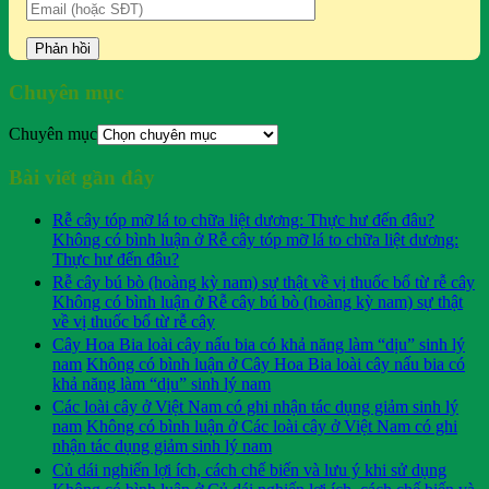
Chuyên mục
Chuyên mục
Bài viết gần đây
Rễ cây tóp mỡ lá to chữa liệt dương: Thực hư đến đâu?
Không có bình luận
ở Rễ cây tóp mỡ lá to chữa liệt dương:
Thực hư đến đâu?
Rễ cây bú bò (hoàng kỳ nam) sự thật về vị thuốc bổ từ rễ cây
Không có bình luận
ở Rễ cây bú bò (hoàng kỳ nam) sự thật
về vị thuốc bổ từ rễ cây
Cây Hoa Bia loài cây nấu bia có khả năng làm “dịu” sinh lý
nam
Không có bình luận
ở Cây Hoa Bia loài cây nấu bia có
khả năng làm “dịu” sinh lý nam
Các loài cây ở Việt Nam có ghi nhận tác dụng giảm sinh lý
nam
Không có bình luận
ở Các loài cây ở Việt Nam có ghi
nhận tác dụng giảm sinh lý nam
Củ dái nghiến lợi ích, cách chế biến và lưu ý khi sử dụng