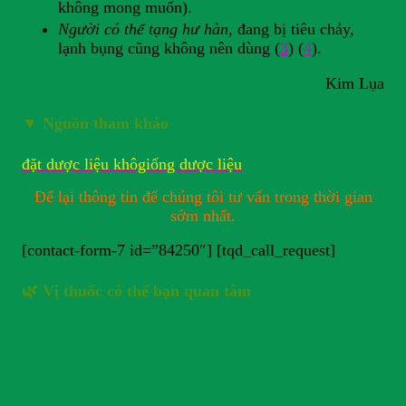
không mong muốn).
Người có thể tạng hư hàn
, đang bị tiêu chảy,
lạnh bụng cũng không nên dùng (
3
) (
4
).
Kim Lụa
▼
Nguồn tham khảo
đặt dược liệu khô
giống dược liệu
Để lại thông tin để chúng tôi tư vấn trong thời gian
sớm nhất.
[contact-form-7 id=”84250″] [tqd_call_request]
🌿 Vị thuốc có thể bạn quan tâm