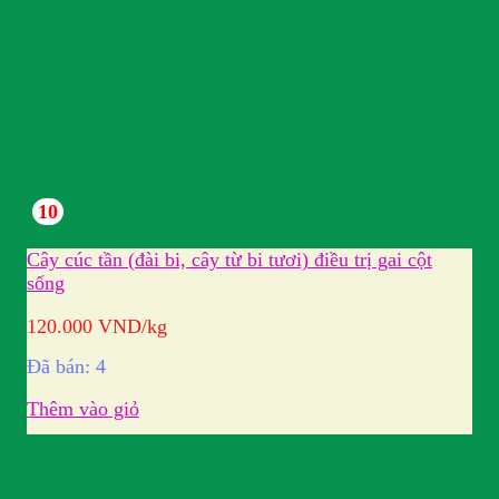
10
Cây cúc tần (đài bi, cây từ bi tươi) điều trị gai cột
sống
120.000
VND
/kg
Đã bán: 4
Thêm vào giỏ