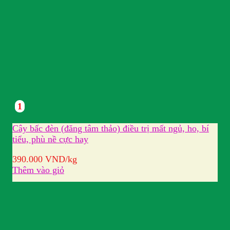
1
Cây bấc đèn (đăng tâm thảo) điều trị mất ngủ, ho, bí
tiểu, phù nề cực hay
390.000
VND
/kg
Thêm vào giỏ