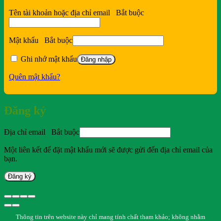
Tên tài khoản hoặc địa chỉ email
Bắt buộc
Mật khẩu
Bắt buộc
Ghi nhớ mật khẩu
Đăng nhập
Quên mật khẩu?
Đăng ký
Địa chỉ email
Bắt buộc
Một liên kết để đặt mật khẩu mới sẽ được gửi đến địa chỉ email của
bạn.
Đăng ký
Thông tin trên website này chỉ mang tính chất tham khảo; không nhằm