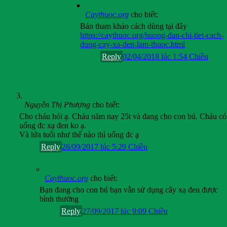
Caythuoc.org
cho biết:
Bản tham khảo cách dùng tại đây
https://caythuoc.org/huong-dan-chi-tiet-cach-
dung-cay-xa-den-lam-thuoc.html
Reply
02/04/2018 lúc 1:54 Chiều
Nguyễn Thị Phượng
cho biết:
Cho cháu hỏi ạ. Cháu năm nay 25t và đang cho con bú. Cháu có
uống đc xạ đen ko ạ.
Và lứa tuổi như thế nào thì uống đc ạ
Reply
26/09/2017 lúc 5:29 Chiều
Caythuoc.org
cho biết:
Bạn đang cho con bú bạn vẫn sử dụng cây xạ đen được
bình thường
Reply
27/09/2017 lúc 9:09 Chiều