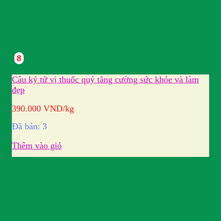
8
Câu kỷ tử vị thuốc quý tăng cường sức khỏe và làm
đẹp
390.000
VND
/kg
Đã bán: 3
Thêm vào giỏ