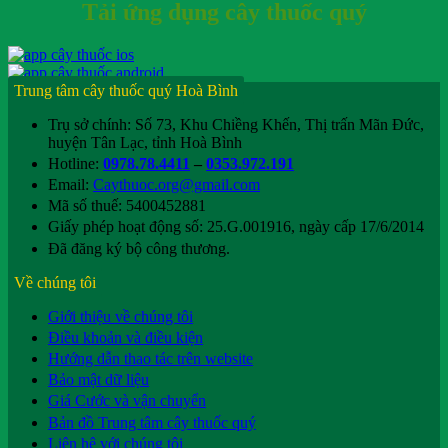
Tải ứng dụng cây thuốc quý
Trung tâm cây thuốc quý Hoà Bình
Trụ sở chính: Số 73, Khu Chiềng Khến, Thị trấn Mãn Đức,
huyện Tân Lạc, tỉnh Hoà Bình
Hotline:
0978.78.4411
–
0353.972.191
Email:
Caythuoc.org@gmail.com
Mã số thuế: 5400452881
Giấy phép hoạt động số: 25.G.001916, ngày cấp 17/6/2014
Đã đăng ký bộ công thương.
Về chúng tôi
Giới thiệu về chúng tôi
Điều khoản và điều kiện
Hướng dẫn thao tác trên website
Bảo mật dữ liệu
Giá Cước và vận chuyển
Bản đồ Trung tâm cây thuốc quý
Liên hệ với chúng tôi