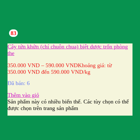
83
Cây tứn khửn (chí chuôn chua) biệt dược trốn phòng
the
350.000
VND
–
590.000
VND
Khoảng giá: từ
350.000 VND đến 590.000 VND
/kg
Đã bán: 6
Thêm vào giỏ
Sản phẩm này có nhiều biến thể. Các tùy chọn có thể
được chọn trên trang sản phẩm