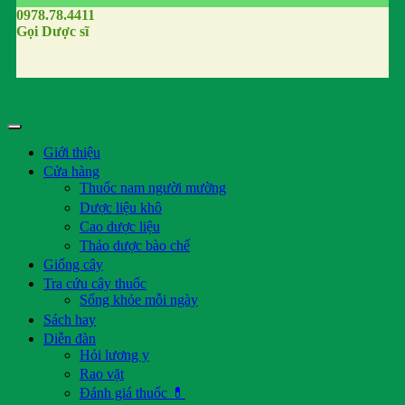
0978.78.4411
Gọi Dược sĩ
Giới thiệu
Cửa hàng
Thuốc nam người mường
Dược liệu khô
Cao dược liệu
Thảo dược bào chế
Giống cây
Tra cứu cây thuốc
Sống khỏe mỗi ngày
Sách hay
Diễn đàn
Hỏi lương y
Rao vặt
Đánh giá thuốc 💊