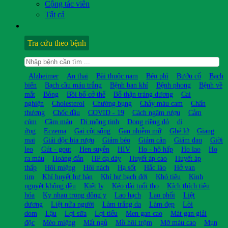
Cộng tác viên
Tất cả
Tra cứu theo bệnh
Alzheimer
An thai
Bài thuốc nam
Béo phì
Bướu cổ
Bạch
biến
Bạch cầu máu trắng
Bệnh ban khỉ
Bệnh phong
Bệnh về
mắt
Bỏng
Bồi bổ cở thể
Bổ thận tráng dương
Cai
nghiện
Cholesterol
Chướng bụng
Chảy máu cam
Chấn
thương
Chốc đầu
COVID - 19
Cách ngâm rượu
Cảm
cúm
Cầm máu
Di mộng tinh
Dong riềng đỏ
dị
ứng
Eczema
Gai cột sống
Gan nhiễm mỡ
Ghẻ lở
Giang
mai
Giải độc bia rượu
Giảm béo
Giảm cân
Giảm đau
Giời
leo
Gút - gout
Hen suyễn
HIV
Ho - hô hấp
Ho lao
Ho
ra máu
Hoàng đản
HP dạ dày
Huyết áp cao
Huyết áp
thấp
Hôi miệng
Hôi nách
Hạ sốt
Hắc lào
Hở van
tim
Khí huyết hư hàn
Khí hư bạch đới
Khó tiêu
Kinh
nguyệt không đều
Kiết lỵ
Kéo dài tuổi thọ
Kích thích tiêu
hóa
Kỵ nhau trong đông y
Lao hạch
Lao phổi
Liệt
dương
Liệt nửa người
Làm trắng da
Làm đẹp
Lòi
dom
Lậu
Lợi sữa
Lợi tiểu
Men gan cao
Mát gan giải
độc
Méo miệng
Mất ngủ
Mồ hôi trộm
Mỡ máu cao
Mụn