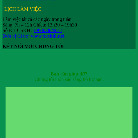
LỊCH LÀM VIỆC
Làm việc tất cả các ngày trong tuần
Sáng: 7h – 12h Chiều: 13h30 – 19h30
Số ĐT CSKH:
0978.78.44.11
Đơn vị tài trợ:
www.xexinh.net
KẾT NỐI VỚI CHÚNG TÔI
Bạn cần giúp đỡ?
Chúng tôi luôn sẵn sàng hỗ trợ bạn.