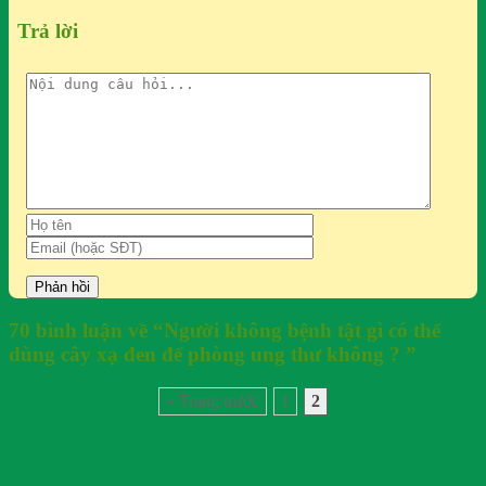
Trả lời
70 bình luận về “
Người không bệnh tật gì có thể
dùng cây xạ đen để phòng ung thư không ?
”
« Trang trước
1
2