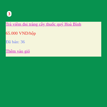
3
Trà viêm đại tràng cây thuốc quý Hoà Bình
65.000
VND
/hộp
Đã bán: 36
Thêm vào giỏ