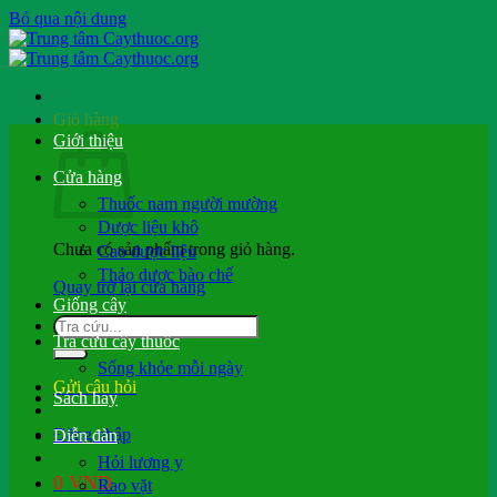
Bỏ qua nội dung
Giỏ hàng
Giới thiệu
Cửa hàng
Thuốc nam người mường
Dược liệu khô
Chưa có sản phẩm trong giỏ hàng.
Cao dược liệu
Thảo dược bào chế
Quay trở lại cửa hàng
Giống cây
Tra cứu cây thuốc
Sống khỏe mỗi ngày
Gửi câu hỏi
Sách hay
Đăng nhập
Diễn đàn
Hỏi lương y
0
VND
Rao vặt