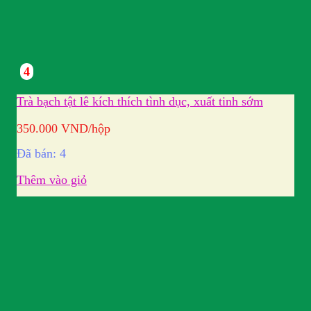
4
Trà bạch tật lê kích thích tình dục, xuất tinh sớm
350.000
VND
/hộp
Đã bán: 4
Thêm vào giỏ