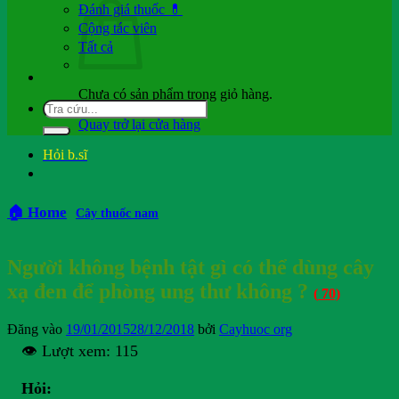
Đánh giá thuốc 💊
Cộng tác viên
Tất cả
Chưa có sản phẩm trong giỏ hàng.
Quay trở lại cửa hàng
Hỏi b.sĩ
🏠 Home
Cây thuốc nam
Người không bệnh tật gì có thể dùng cây
xạ đen để phòng ung thư không ?
(
70)
Đăng vào
19/01/2015
28/12/2018
bởi
Cayhuoc org
👁️ Lượt xem:
115
Hỏi: