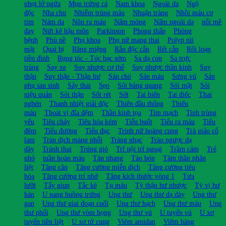
nhọt lở ngứa
Mụn trứng cá
Nam khoa
Ngoài da
Ngộ
độc
Nha chu
Nhiễm trùng máu
Nhuận tràng
Nhồi máu cơ
tim
Nám da
Nôn ra máu
Nấm móng
Nấm ngoài da
nổi mề
đay
Nứt kẽ hậu môn
Parkinson
Phong thấp
Phòng
bệnh
Phù nề
Phụ khoa
Phụ nữ mang thai
Polyp túi
mật
Quai bị
Răng miệng
Rắn độc cắn
Rết cắn
Rối loạn
tiền đình
Rụng tóc - Tóc bạc sớm
Sa dạ con
Sa trực
tràng
Say xe
Suy nhược cơ thể
Suy nhược thần kinh
Suy
thận
Suy thận - Thận hư
Sán chó
Sán máu
Sưng vú
Sản
phụ sau sinh
Sảy thai
Sẹo
Sỏi bàng quang
Sỏi mật
Sỏi
niệu quản
Sỏi thận
Sốt rét
Sởi
Tai biến
Tai điếc
Thai
nghén
Thanh nhiệt giải độc
Thiên đầu thống
Thiếu
máu
Thoát vị đĩa đệm
Thần kinh tọa
Tim mạch
Tinh trùng
yếu
Tiêu chảy
Tiêu hóa kém
Tiểu buốt
Tiểu ra máu
Tiểu
đêm
Tiểu đường
Tiểu đục
Trinh nữ hoàng cung
Trà giảo cổ
lam
Tràn dịch màng phổi
Tràng nhạc
Trào ngược dạ
dày
Tránh thai
Trúng gió
Trĩ nội trĩ ngoại
Trầm cảm
Trẻ
nhỏ
tuần hoàn máu
Tàn nhang
Táo bón
Tâm thần phân
liệt
Tăng cân
Tăng cường miễn dịch
Tăng cường tiêu
hóa
Tăng cường trí nhớ
Tăng kích thước vòng 1
Tưa
lưỡi
Tẩy giun
Tắc kè
Tụ máu
Tỳ thận hư nhược
Tỳ vị hư
hàn
U nang buồng trứng
Ung thư
Ung thư dạ dày
Ung thư
gan
Ung thư giai đoạn cuối
Ung thư hạch
Ung thư máu
Ung
thư phổi
Ung thư vòm họng
Ung thư vú
U tuyến vú
U xơ
tuyến tiền liệt
U xơ tử cung
Viêm amidan
Viêm bàng