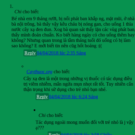
Chi
cho biết:
Bé nhà em 9 tháng rưỡi, bị nổi phát ban khắp ng, mặt mũi, ở nhà
bà nội trông, bà thấy vậy kêu cháu bị nóng gan, cho uống 1 thìa
nước cây xạ đen đun. Xog bà quan sát thấy lặn các vùg phát ban
thấy mình đoán chuẩn. Ko biết hàng ngày có cho uống thêm hay
không? Nhưng quan trong là tầm tháng tuổi đó uống có bị làm
sao không? E mới biết tin nên cũg hốt hoảng :((
Reply
04/04/2018 lúc 2:35 Sáng
Caythuoc.org
cho biết:
Cây xạ đen là một trong những vị thuốc có tác dụng điều
trị viêm nhiễm, mẩn ngứa mụn nhọt rất tốt. Tuy nhiên cẩn
thận trọng khi sử dụng cho trẻ nhỏ bạn nhé.
Reply
04/04/2018 lúc 6:24 Sáng
Chi
cho biết:
Tác dụng ngoài mong muốn đối với trẻ nhỏ là j vậy
ạ???
Reply
04/04/2018 lúc 3:58 Chiều