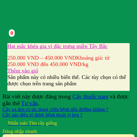
0
Hạt mắc khén gia vị đặc trưng miền Tây Bắc
250.000
VND
–
450.000
VND
Khoảng giá: từ
250.000 VND đến 450.000 VND
/kg
Thêm vào giỏ
Sản phẩm này có nhiều biến thể. Các tùy chọn có thể
được chọn trên trang sản phẩm
Bài viết này được đăng trong
Cây thuốc nam
và được
gắn thẻ
Tư vấn
.
Cây xạ đen có tác dụng chữa bệnh tiểu đường không ?
Cây nào điều trị được bệnh thoát vị bẹn ?
Nhắn zalo
Tìm cây giống
Đăng nhập nhanh