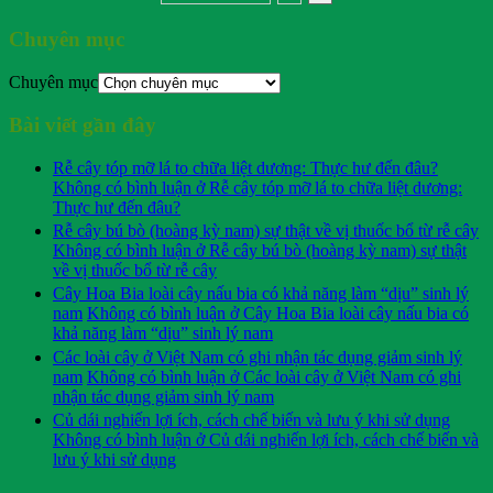
Chuyên mục
Chuyên mục
Bài viết gần đây
Rễ cây tóp mỡ lá to chữa liệt dương: Thực hư đến đâu?
Không có bình luận
ở Rễ cây tóp mỡ lá to chữa liệt dương:
Thực hư đến đâu?
Rễ cây bú bò (hoàng kỳ nam) sự thật về vị thuốc bổ từ rễ cây
Không có bình luận
ở Rễ cây bú bò (hoàng kỳ nam) sự thật
về vị thuốc bổ từ rễ cây
Cây Hoa Bia loài cây nấu bia có khả năng làm “dịu” sinh lý
nam
Không có bình luận
ở Cây Hoa Bia loài cây nấu bia có
khả năng làm “dịu” sinh lý nam
Các loài cây ở Việt Nam có ghi nhận tác dụng giảm sinh lý
nam
Không có bình luận
ở Các loài cây ở Việt Nam có ghi
nhận tác dụng giảm sinh lý nam
Củ dái nghiến lợi ích, cách chế biến và lưu ý khi sử dụng
Không có bình luận
ở Củ dái nghiến lợi ích, cách chế biến và
lưu ý khi sử dụng