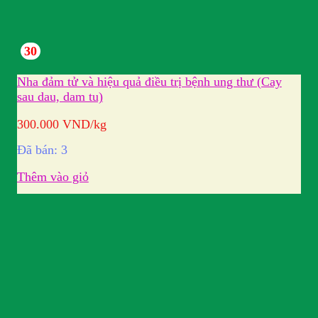
30
Nha đảm tử và hiệu quả điều trị bệnh ung thư (Cay
sau dau, dam tu)
300.000
VND
/kg
Đã bán: 3
Thêm vào giỏ