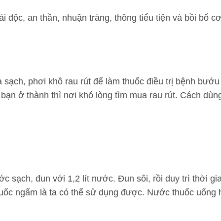
i độc, an thần, nhuận tràng, thông tiểu tiện và bồi bổ c
 sạch, phơi khô rau rút để làm thuốc điều trị bệnh bướu
 bạn ở thành thì nơi khó lòng tìm mua rau rút. Cách dùn
 sạch, đun với 1,2 lít nước. Đun sôi, rồi duy trì thời gi
huốc ngấm là ta có thể sử dụng được. Nước thuốc uống 