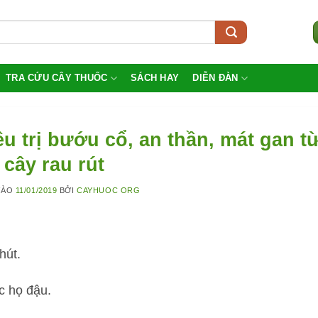
TRA CỨU CÂY THUỐC
SÁCH HAY
DIỄN ĐÀN
ều trị bướu cổ, an thần, mát gan t
cây rau rút
VÀO
11/01/2019
BỞI
CAYHUOC ORG
hút.
ộc họ đậu.