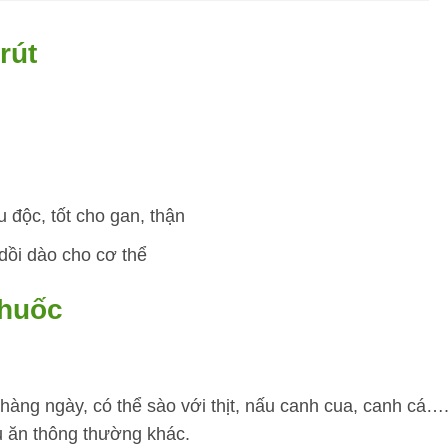
rút
iêu độc, tốt cho gan, thận
dồi dào cho cơ thể
thuốc
hàng ngày, có thể sào với thịt, nấu canh cua, canh cá…
u ăn thông thường khác.