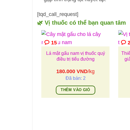
[tqd_call_request]
🌿 Vị thuốc có thể bạn quan tâm
15
Lá mật gấu nam vị thuốc quý
Thi
điều trị tiểu đường
gi
180.000
VND
/kg
Đã bán: 2
THÊM VÀO GIỎ
o – Công dụng
làm thuốc