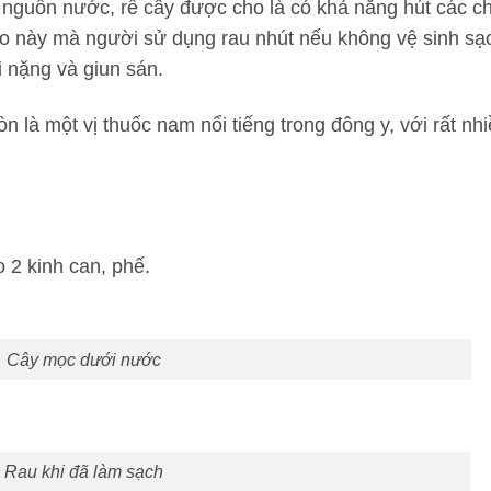
 nguồn nước, rễ cây được cho là có khả năng hút các ch
 do này mà người sử dụng rau nhút nếu không vệ sinh sạ
 nặng và giun sán.
n là một vị thuốc nam nổi tiếng trong đông y, với rất nh
o 2 kinh can, phế.
Cây mọc dưới nước
Rau khi đã làm sạch