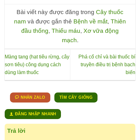
Bài viết này được đăng trong
Cây thuốc
nam
và được gắn thẻ
Bệnh về mắt
,
Thiên
đầu thống
,
Thiếu máu
,
Xơ vữa động
mạch
.
Màng tang (hạt tiêu rừng, cây
Phá cổ chỉ và bài thuốc bí
sơn tiêu) công dụng cách
truyền điều trị bệnh bạch
dùng làm thuốc
biến
NHẮN ZALO
TÌM CÂY GIỐNG
ĐĂNG NHẬP NHANH
Trả lời