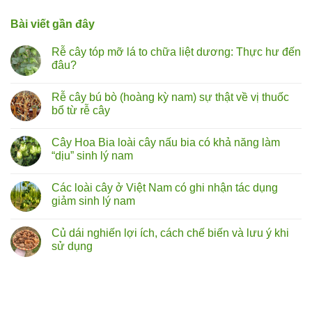
Bài viết gần đây
Rễ cây tóp mỡ lá to chữa liệt dương: Thực hư đến
đâu?
Không
có
Rễ cây bú bò (hoàng kỳ nam) sự thật về vị thuốc
bình
luận
bổ từ rễ cây
ở
Rễ
Không
cây
có
Cây Hoa Bia loài cây nấu bia có khả năng làm
tóp
bình
mỡ
luận
“dịu” sinh lý nam
lá
ở
to
Rễ
Không
chữa
cây
có
Các loài cây ở Việt Nam có ghi nhận tác dụng
liệt
bú
bình
dương:
bò
luận
giảm sinh lý nam
Thực
(hoàng
ở
hư
kỳ
Cây
Không
đến
nam)
Hoa
có
Củ dái nghiến lợi ích, cách chế biến và lưu ý khi
đâu?
sự
Bia
bình
thật
loài
luận
sử dụng
về
cây
ở
vị
nấu
Các
Không
thuốc
bia
loài
có
bổ
có
cây
bình
từ
khả
ở
luận
rễ
năng
Việt
ở
cây
làm
Nam
Củ