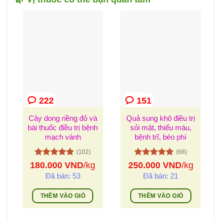
222
151
Cây dong riềng đỏ và
Quả sung khô điều trị
bài thuốc điều trị bệnh
sỏi mật, thiếu máu,
mạch vành
bệnh trĩ, béo phì
(102)
(68)
Được xếp
Được xếp
180.000
VND
/kg
250.000
VND
/kg
hạng
5
5
hạng
5
5
Đã bán: 53
Đã bán: 21
sao
sao
THÊM VÀO GIỎ
THÊM VÀO GIỎ