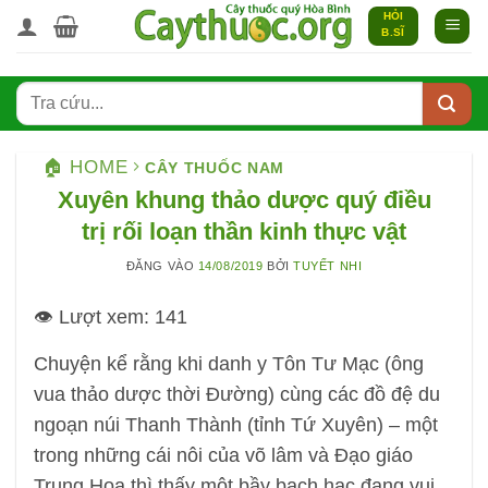
Bỏ
HỎI
B.SĨ
qua
nội
dung
🏠 HOME
CÂY THUỐC NAM
Xuyên khung thảo dược quý điều
trị rối loạn thần kinh thực vật
ĐĂNG VÀO
14/08/2019
BỞI
TUYẾT NHI
👁️ Lượt xem:
141
Chuyện kể rằng khi danh y Tôn Tư Mạc (ông
vua thảo dược thời Đường) cùng các đồ đệ du
ngoạn núi Thanh Thành (tỉnh Tứ Xuyên) – một
trong những cái nôi của võ lâm và Đạo giáo
Trung Hoa thì thấy một bầy bạch hạc đang vui