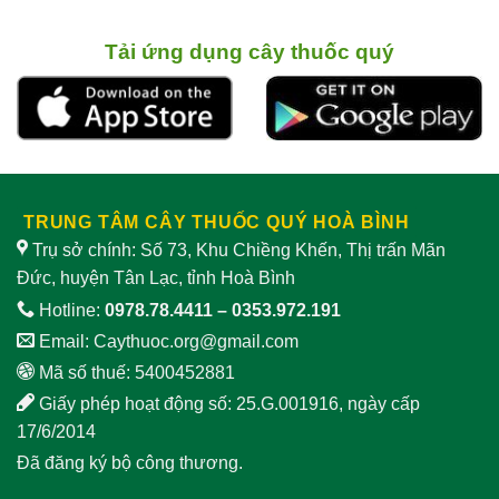
“dịu”
có
dái
sinh
ghi
nghiến
lý
nhận
lợi ích,
nam
tác
cách chế biến
Tải ứng dụng cây thuốc quý
dụng
và
giảm
lưu ý
sinh
khi
lý
sử
nam
dụng
TRUNG TÂM CÂY THUỐC QUÝ HOÀ BÌNH
Trụ sở chính: Số 73, Khu Chiềng Khến, Thị trấn Mãn
Đức, huyện Tân Lạc, tỉnh Hoà Bình
Hotline:
0978.78.4411
–
0353.972.191
Email:
Caythuoc.org@gmail.com
Mã số thuế: 5400452881
Giấy phép hoạt động số: 25.G.001916, ngày cấp
17/6/2014
Đã đăng ký bộ công thương.