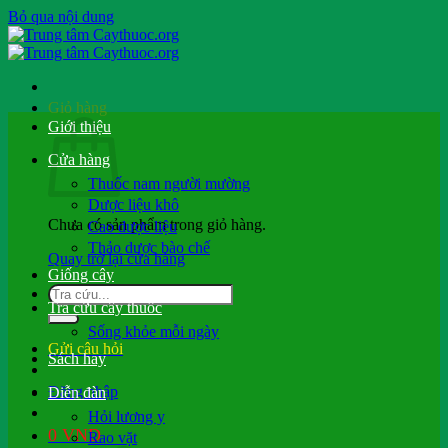
Bỏ qua nội dung
Giỏ hàng
Giới thiệu
Cửa hàng
Thuốc nam người mường
Dược liệu khô
Chưa có sản phẩm trong giỏ hàng.
Cao dược liệu
Thảo dược bào chế
Quay trở lại cửa hàng
Giống cây
Tra cứu cây thuốc
Sống khỏe mỗi ngày
Gửi câu hỏi
Sách hay
Đăng nhập
Diễn đàn
Hỏi lương y
0
VND
Rao vặt