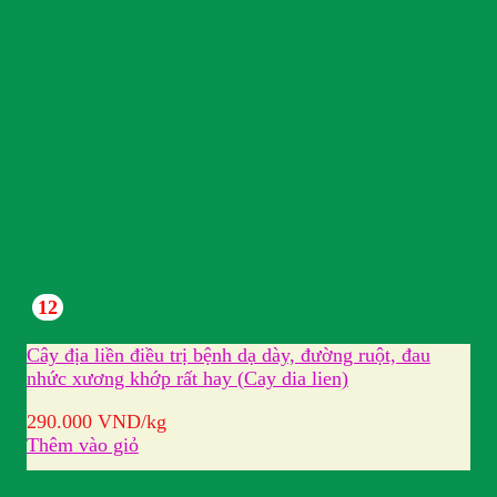
12
Cây địa liền điều trị bệnh dạ dày, đường ruột, đau
nhức xương khớp rất hay (Cay dia lien)
290.000
VND
/kg
Thêm vào giỏ