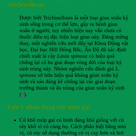
Trichinellosis:
Được biết Trichinellosis là một loại giun xoắn ký
sinh sống trong cơ thể lợn, gây ra bệnh giun
xoắn ở người; tuy nhiên hiện nay vẫn chưa có
thuốc điều trị đặc hiệu loại giun này. Đáng mừng
thay, một nghiên cứu mới đây tại Khoa Động vật
học, Đại học Hill Đông Bắc, Ấn Độ đã xác định
chiết xuất lá cây
Lasia spinosa
có hiệu quả
chống lại cả ba giai đoạn vòng đời của loại ký
sinh trùng này. Nhóm nghiên cứu đánh giá
L.
spinosa
sở hữu hiệu quả kháng giun xoắn ký
sinh và sán đáng kể chống lại các giai đoạn
trưởng thành và ấu trùng của giun xoắn ký sinh
(
5
).
Lưu ý nhận dạng cây móp gai
Củ khô móp gai có hình dáng khá giống với củ
ráy khô vì có cùng họ. Cách phân biệt bằng mùi
vị, củ ráy sử dụng thường có vị cay hơn và hơi