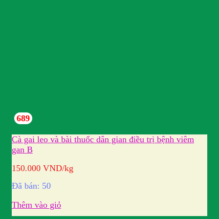
689
Cà gai leo và bài thuốc dân gian điều trị bệnh viêm
gan B
150.000
VND
/kg
Đã bán: 50
Thêm vào giỏ