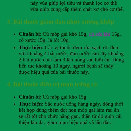
này vừa giúp lợi tiểu và thanh lọc cơ thể
vừa giúp cung cấp thêm chất xơ cho cơ thể.
3. Bài thuốc giảm đau nhức xương khớp
Chuẩn bị
: Củ móp gai khô 15g,
củ cốt khí
15g,
cỏ xước 15g, lá lốt 10g
Thực hiện
: Các vị thuốc đem rửa sạch rồi đun
với khoảng 4 bát nước, đun nước cạn lấy khoảng
2 bát nước chia làm 3 lần uống sau bữa ăn. Dùng
liên tục khoảng 10 ngày, người bệnh sẽ thấy
được hiệu quả của bài thuốc này.
4. Bài thuốc điều trị mụn trứng cá
Chuẩn bị
: Củ móp gai khô 15g
Thực hiện
: Sắc nước uống hàng ngày, đồng thời
kết hợp dùng thêm đọt non móp gai làm rau ăn
sẽ rất tốt cho chức năng gan, thận từ đó giúp cải
thiện làn da, giảm mụn hiệu quả và lâu dài.