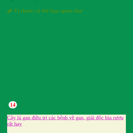
🌿 Vị thuốc có thể bạn quan tâm
14
Cây lá gan điều trị các bệnh về gan, giải độc bia rượu
rất hay