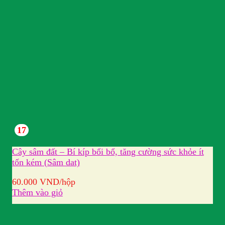
17
Cây sâm đất – Bí kíp bổi bổ, tăng cường sức khỏe ít
tốn kém (Sâm dat)
60.000
VND
/hộp
Thêm vào giỏ