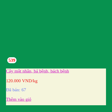
539
Cây mật nhân, bá bệnh, bách bệnh
120.000
VND
/kg
Đã bán: 67
Thêm vào giỏ