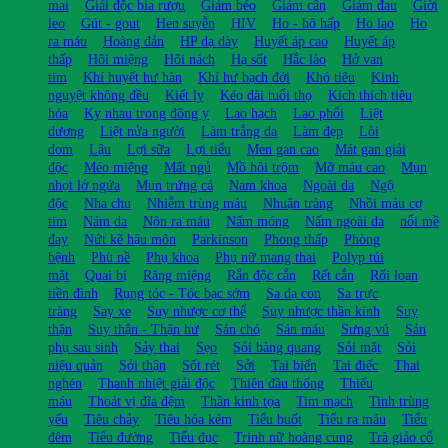
mai
Giải độc bia rượu
Giảm béo
Giảm cân
Giảm đau
Giời
leo
Gút - gout
Hen suyễn
HIV
Ho - hô hấp
Ho lao
Ho
ra máu
Hoàng đản
HP dạ dày
Huyết áp cao
Huyết áp
thấp
Hôi miệng
Hôi nách
Hạ sốt
Hắc lào
Hở van
tim
Khí huyết hư hàn
Khí hư bạch đới
Khó tiêu
Kinh
nguyệt không đều
Kiết lỵ
Kéo dài tuổi thọ
Kích thích tiêu
hóa
Kỵ nhau trong đông y
Lao hạch
Lao phổi
Liệt
dương
Liệt nửa người
Làm trắng da
Làm đẹp
Lòi
dom
Lậu
Lợi sữa
Lợi tiểu
Men gan cao
Mát gan giải
độc
Méo miệng
Mất ngủ
Mồ hôi trộm
Mỡ máu cao
Mụn
nhọt lở ngứa
Mụn trứng cá
Nam khoa
Ngoài da
Ngộ
độc
Nha chu
Nhiễm trùng máu
Nhuận tràng
Nhồi máu cơ
tim
Nám da
Nôn ra máu
Nấm móng
Nấm ngoài da
nổi mề
đay
Nứt kẽ hậu môn
Parkinson
Phong thấp
Phòng
bệnh
Phù nề
Phụ khoa
Phụ nữ mang thai
Polyp túi
mật
Quai bị
Răng miệng
Rắn độc cắn
Rết cắn
Rối loạn
tiền đình
Rụng tóc - Tóc bạc sớm
Sa dạ con
Sa trực
tràng
Say xe
Suy nhược cơ thể
Suy nhược thần kinh
Suy
thận
Suy thận - Thận hư
Sán chó
Sán máu
Sưng vú
Sản
phụ sau sinh
Sảy thai
Sẹo
Sỏi bàng quang
Sỏi mật
Sỏi
niệu quản
Sỏi thận
Sốt rét
Sởi
Tai biến
Tai điếc
Thai
nghén
Thanh nhiệt giải độc
Thiên đầu thống
Thiếu
máu
Thoát vị đĩa đệm
Thần kinh tọa
Tim mạch
Tinh trùng
yếu
Tiêu chảy
Tiêu hóa kém
Tiểu buốt
Tiểu ra máu
Tiểu
đêm
Tiểu đường
Tiểu đục
Trinh nữ hoàng cung
Trà giảo cổ