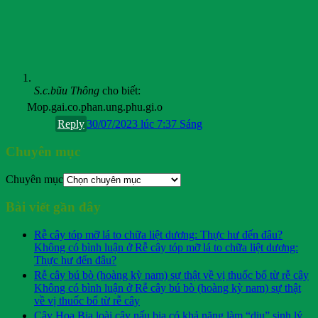
S.c.bũu Thông
cho biết:
Mop.gai.co.phan.ung.phu.gi.o
Reply
30/07/2023 lúc 7:37 Sáng
Chuyên mục
Chuyên mục
Bài viết gần đây
Rễ cây tóp mỡ lá to chữa liệt dương: Thực hư đến đâu?
Không có bình luận
ở Rễ cây tóp mỡ lá to chữa liệt dương:
Thực hư đến đâu?
Rễ cây bú bò (hoàng kỳ nam) sự thật về vị thuốc bổ từ rễ cây
Không có bình luận
ở Rễ cây bú bò (hoàng kỳ nam) sự thật
về vị thuốc bổ từ rễ cây
Cây Hoa Bia loài cây nấu bia có khả năng làm “dịu” sinh lý