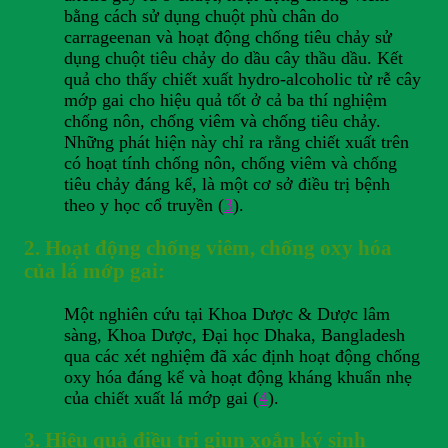
bằng cách sử dụng chuột phù chân do
carrageenan và hoạt động chống tiêu chảy sử
dụng chuột tiêu chảy do dầu cây thầu dầu. Kết
quả cho thấy chiết xuất hydro-alcoholic từ rễ cây
mớp gai cho hiệu quả tốt ở cả ba thí nghiệm
chống nôn, chống viêm và chống tiêu chảy.
Những phát hiện này chỉ ra rằng chiết xuất trên
có hoạt tính chống nôn, chống viêm và chống
tiêu chảy đáng kể, là một cơ sở điều trị bệnh
theo y học cổ truyền (
3
).
2. Hoạt động chống viêm, chống oxy hóa
của lá mớp gai:
Một nghiên cứu tại Khoa Dược & Dược lâm
sàng, Khoa Dược, Đại học Dhaka, Bangladesh
qua các xét nghiệm đã xác định hoạt động chống
oxy hóa đáng kể và hoạt động kháng khuẩn nhẹ
của chiết xuất lá mớp gai (
4
).
3. Hiệu quả điều trị giun xoắn ký sinh