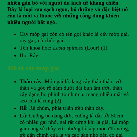
nhiên gắn bó với người du kích từ kháng chiến.
Đây là loại rau sạch ngon, bổ dưỡng và đặc biệt nó
còn là một vị thuốc với những công dụng khiến
nhiều người bất ngờ.
Cây móp gai còn có tên gọi khác là cây mớp gai,
ráy gai, củ chóc gai….
Tên khoa học:
Lasia spinosa
(Lour) (1).
Họ: Ráy
Mô tả cây móp gai
Thân cây
: Móp gai là dạng cây thân thảo, với
thân và gốc rễ nằm dưới đất bùn ẩm ướt, thân
cây dạng bò phình to như củ, mang nhiều mắt và
sẹo của lá rụng (2).
Rễ
: Rễ chùm, phát triển trên thân cây.
Lá
: Cuống bẹ dạng dời, cuống lá dài tới 50cm
có nhiều gai nhỏ, gai rất cứng khi lá già. Lá móp
gai dạng sẻ thùy với những lá kép mọc đối xứng,
trê gân chính của lá và các gân nhỏ đều có gai