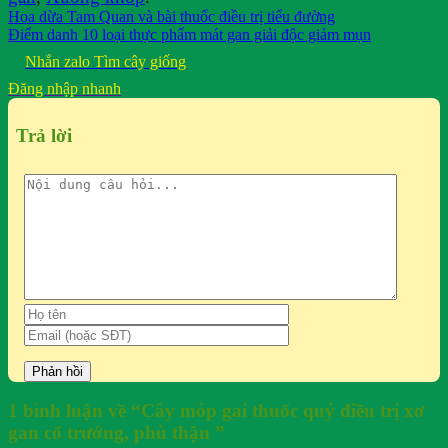
Hoa dừa Tam Quan và bài thuốc điều trị tiểu đường
Điểm danh 10 loại thực phẩm mát gan giải độc giảm mụn
Nhắn zalo
Tìm cây giống
Đăng nhập nhanh
Trả lời
1 bình luận về “
Cây móp gai thuốc quý điều trị xơ
gan cổ trướng, phù thận
”