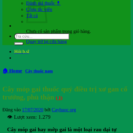
Đánh giá thuốc 💊
Cộng tác viên
Tất cả
Chưa có sản phẩm trong giỏ hàng.
Quay trở lại cửa hàng
Hỏi b.sĩ
🏠 Home
Cây thuốc nam
Cây móp gai thuốc quý điều trị xơ gan cổ
trướng, phù thận
(
1)
Đăng vào
17/07/2020
bởi
Cayhuoc org
👁️ Lượt xem:
1.279
Cây móp gai hay mớp gai là một loại rau dại tự