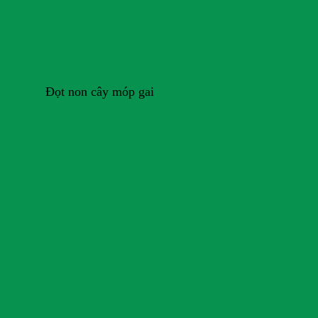
Đọt non cây móp gai