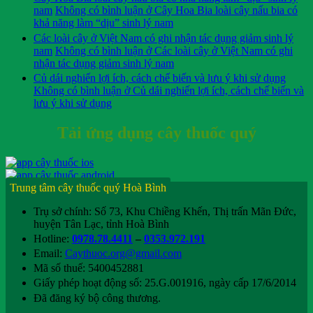
nam
Không có bình luận
ở Cây Hoa Bia loài cây nấu bia có
khả năng làm “dịu” sinh lý nam
Các loài cây ở Việt Nam có ghi nhận tác dụng giảm sinh lý
nam
Không có bình luận
ở Các loài cây ở Việt Nam có ghi
nhận tác dụng giảm sinh lý nam
Củ dái nghiến lợi ích, cách chế biến và lưu ý khi sử dụng
Không có bình luận
ở Củ dái nghiến lợi ích, cách chế biến và
lưu ý khi sử dụng
Tải ứng dụng cây thuốc quý
Trung tâm cây thuốc quý Hoà Bình
Trụ sở chính: Số 73, Khu Chiềng Khến, Thị trấn Mãn Đức,
huyện Tân Lạc, tỉnh Hoà Bình
Hotline:
0978.78.4411
–
0353.972.191
Email:
Caythuoc.org@gmail.com
Mã số thuế: 5400452881
Giấy phép hoạt động số: 25.G.001916, ngày cấp 17/6/2014
Đã đăng ký bộ công thương.