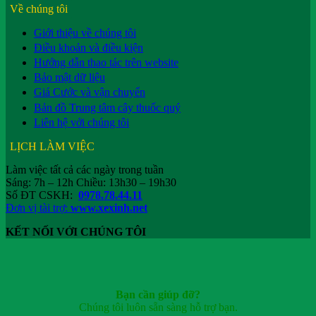
Về chúng tôi
Giới thiệu về chúng tôi
Điều khoản và điều kiện
Hướng dẫn thao tác trên website
Bảo mật dữ liệu
Giá Cước và vận chuyển
Bản đồ Trung tâm cây thuốc quý
Liên hệ với chúng tôi
LỊCH LÀM VIỆC
Làm việc tất cả các ngày trong tuần
Sáng: 7h – 12h Chiều: 13h30 – 19h30
Số ĐT CSKH:
0978.78.44.11
Đơn vị tài trợ:
www.xexinh.net
KẾT NỐI VỚI CHÚNG TÔI
Bạn cần giúp đỡ?
Chúng tôi luôn sẵn sàng hỗ trợ bạn.