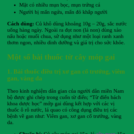
Mặt có nhiều mụn bọc, mụn trứng cá
Người bị mẩn ngứa, mẩn đỏ khắp người
Cách dùng:
Củ khô dùng khoảng 10g – 20g, sắc nước
uống hàng ngày. Ngoài ra đọt non (lá non) dùng xào
nấu hoặc muối chua, sử dụng như một loại ranh xanh
thơm ngon, nhiều dinh dưỡng và giá trị cho sức khỏe.
Một số bài thuốc từ cây móp gai
1. Bài thuốc điều trị xơ gan cổ trướng, viêm
gan, vàng da
Theo kinh nghiệm dân gian của người dân miền Nam
bộ được ghi chép trong cuốn từ điển; “Từ điển bách
khoa dược học” mớp gai dùng kết hợp với các vị
thuốc ô rô nước, lá quao có công dụng điều trị các
bệnh về gan như: Viêm gan, xơ gan cổ trướng, vàng
da.
Chuẩn bị
: Củ cây móp gai 15g, lá
cây quao
15g,