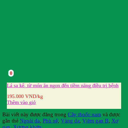
0
Lá sa kê, từ món ăn ngon đến tiềm năng điều trị bệnh
195.000
VND
/kg
Thêm vào giỏ
Bài viết này được đăng trong
Cây thuốc nam
và được
gắn thẻ
Ngoài da
,
Phù nề
,
Vàng da
,
Viêm gan B
,
Xơ
gan
,
Xương khớp
.