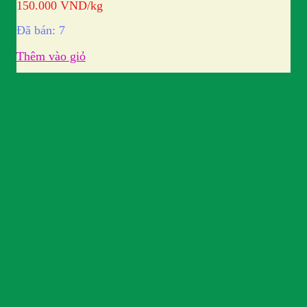
150.000
VND
/kg
Đã bán: 7
Thêm vào giỏ