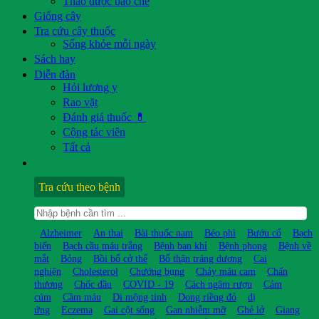
Thảo dược bào chế
Giống cây
Tra cứu cây thuốc
Sống khỏe mỗi ngày
Sách hay
Diễn đàn
Hỏi lương y
Rao vặt
Đánh giá thuốc 💊
Cộng tác viên
Tất cả
Tra cứu theo bệnh
Alzheimer
An thai
Bài thuốc nam
Béo phì
Bướu cổ
Bạch
biến
Bạch cầu máu trắng
Bệnh ban khỉ
Bệnh phong
Bệnh về
mắt
Bỏng
Bồi bổ cở thể
Bổ thận tráng dương
Cai
nghiện
Cholesterol
Chướng bụng
Chảy máu cam
Chấn
thương
Chốc đầu
COVID - 19
Cách ngâm rượu
Cảm
cúm
Cầm máu
Di mộng tinh
Dong riềng đỏ
dị
ứng
Eczema
Gai cột sống
Gan nhiễm mỡ
Ghẻ lở
Giang