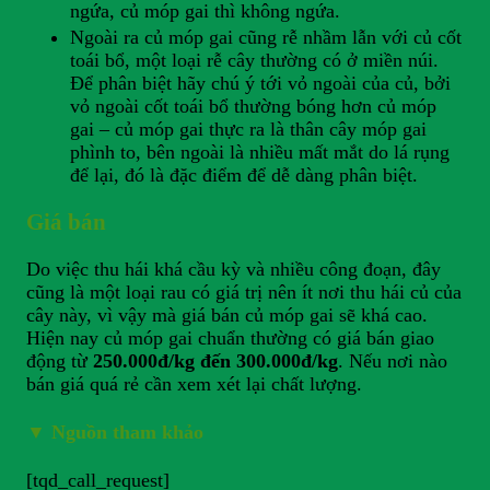
ngứa, củ móp gai thì không ngứa.
Ngoài ra củ móp gai cũng rễ nhầm lẫn với củ cốt
toái bổ, một loại rễ cây thường có ở miền núi.
Để phân biệt hãy chú ý tới vỏ ngoài của củ, bởi
vỏ ngoài cốt toái bổ thường bóng hơn củ móp
gai – củ móp gai thực ra là thân cây móp gai
phình to, bên ngoài là nhiều mất mắt do lá rụng
để lại, đó là đặc điểm để dễ dàng phân biệt.
Giá bán
Do việc thu hái khá cầu kỳ và nhiều công đoạn, đây
cũng là một loại rau có giá trị nên ít nơi thu hái củ của
cây này, vì vậy mà giá bán củ móp gai sẽ khá cao.
Hiện nay củ móp gai chuẩn thường có giá bán giao
động từ
250.000đ/kg đến 300.000đ/kg
. Nếu nơi nào
bán giá quá rẻ cần xem xét lại chất lượng.
▼
Nguồn tham khảo
[tqd_call_request]