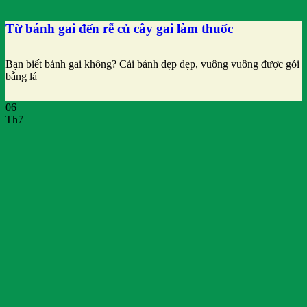
Từ bánh gai đến rễ củ cây gai làm thuốc
Bạn biết bánh gai không? Cái bánh dẹp dẹp, vuông vuông được gói
bằng lá
06
Th7