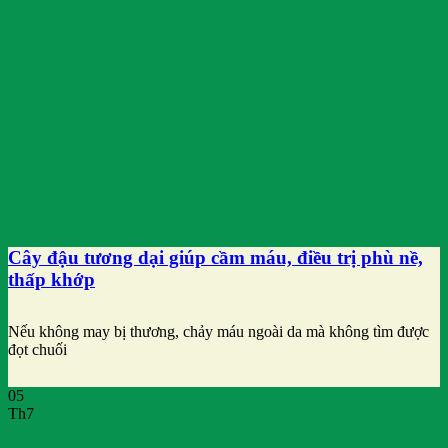
Cây đậu tương dại giúp cầm máu, điều trị phù nề,
thấp khớp
Nếu không may bị thương, chảy máu ngoài da mà không tìm được
đọt chuối
05
Th7