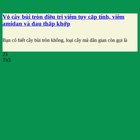
Vỏ cây bùi tròn điều trị viêm tụy cấp tính, viêm
amidan và đau thấp khớp
Bạn có biết cây bùi tròn không, loại cây mà dân gian còn gọi là
23
Th5