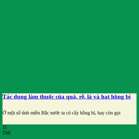
Tác dụng làm thuốc của quả, rễ, lá và hạt hồng bì
Ở một số tỉnh miền Bắc nước ta có cây hồng bì, hay còn gọi
11
Th6