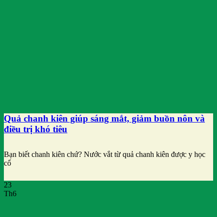
Quả chanh kiên giúp sáng mắt, giảm buồn nôn và
điều trị khó tiêu
Bạn biết chanh kiên chứ? Nước vắt từ quả chanh kiên được y học
cổ
23
Th6