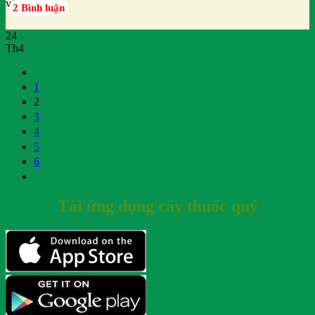
với
2 Bình luận
24
Th4
1
2
3
4
5
6
Tải ứng dụng cây thuốc quý