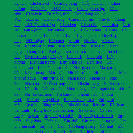
nghiện
Cholesterol
Chướng bụng
Chảy máu cam
Chấn
thương
Chốc đầu
COVID - 19
Cách ngâm rượu
Cảm
cúm
Cầm máu
Di mộng tinh
Dong riềng đỏ
dị
ứng
Eczema
Gai cột sống
Gan nhiễm mỡ
Ghẻ lở
Giang
mai
Giải độc bia rượu
Giảm béo
Giảm cân
Giảm đau
Giời
leo
Gút - gout
Hen suyễn
HIV
Ho - hô hấp
Ho lao
Ho
ra máu
Hoàng đản
HP dạ dày
Huyết áp cao
Huyết áp
thấp
Hôi miệng
Hôi nách
Hạ sốt
Hắc lào
Hở van
tim
Khí huyết hư hàn
Khí hư bạch đới
Khó tiêu
Kinh
nguyệt không đều
Kiết lỵ
Kéo dài tuổi thọ
Kích thích tiêu
hóa
Kỵ nhau trong đông y
Lao hạch
Lao phổi
Liệt
dương
Liệt nửa người
Làm trắng da
Làm đẹp
Lòi
dom
Lậu
Lợi sữa
Lợi tiểu
Men gan cao
Mát gan giải
độc
Méo miệng
Mất ngủ
Mồ hôi trộm
Mỡ máu cao
Mụn
nhọt lở ngứa
Mụn trứng cá
Nam khoa
Ngoài da
Ngộ
độc
Nha chu
Nhiễm trùng máu
Nhuận tràng
Nhồi máu cơ
tim
Nám da
Nôn ra máu
Nấm móng
Nấm ngoài da
nổi mề
đay
Nứt kẽ hậu môn
Parkinson
Phong thấp
Phòng
bệnh
Phù nề
Phụ khoa
Phụ nữ mang thai
Polyp túi
mật
Quai bị
Răng miệng
Rắn độc cắn
Rết cắn
Rối loạn
tiền đình
Rụng tóc - Tóc bạc sớm
Sa dạ con
Sa trực
tràng
Say xe
Suy nhược cơ thể
Suy nhược thần kinh
Suy
thận
Suy thận - Thận hư
Sán chó
Sán máu
Sưng vú
Sản
phụ sau sinh
Sảy thai
Sẹo
Sỏi bàng quang
Sỏi mật
Sỏi
niệu quản
Sỏi thận
Sốt rét
Sởi
Tai biến
Tai điếc
Thai