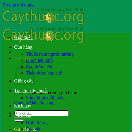
Bỏ qua nội dung
Giới thiệu
Cửa hàng
Thuốc nam người mường
Giỏ hàng
Dược liệu khô
Cao dược liệu
Thảo dược bào chế
Giống cây
Tra cứu cây thuốc
Chưa có sản phẩm trong giỏ hàng.
Sống khỏe mỗi ngày
Quay trở lại cửa hàng
Sách hay
Diễn đàn
Hỏi lương y
Rao vặt
Gửi câu hỏi