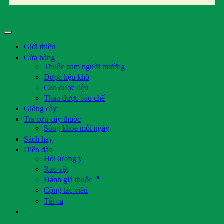
Giới thiệu
Cửa hàng
Thuốc nam người mường
Dược liệu khô
Cao dược liệu
Thảo dược bào chế
Giống cây
Tra cứu cây thuốc
Sống khỏe mỗi ngày
Sách hay
Diễn đàn
Hỏi lương y
Rao vặt
Đánh giá thuốc 💊
Cộng tác viên
Tất cả