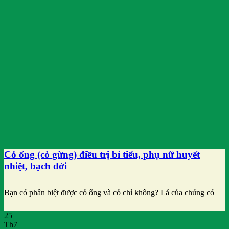
Cỏ ống (cỏ gừng) điều trị bí tiểu, phụ nữ huyết
nhiệt, bạch đới
Bạn có phân biệt được cỏ ống và cỏ chỉ không? Lá của chúng có
25
Th7