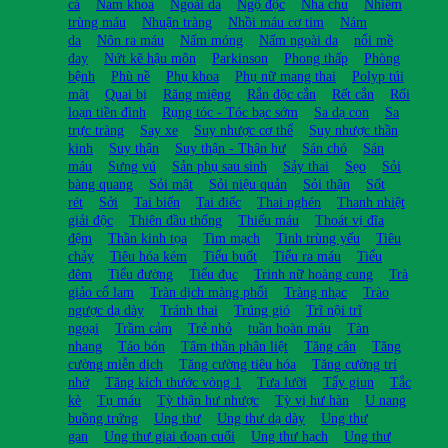
cá
Nam khoa
Ngoài da
Ngộ độc
Nha chu
Nhiễm
trùng máu
Nhuận tràng
Nhồi máu cơ tim
Nám
da
Nôn ra máu
Nấm móng
Nấm ngoài da
nổi mề
đay
Nứt kẽ hậu môn
Parkinson
Phong thấp
Phòng
bệnh
Phù nề
Phụ khoa
Phụ nữ mang thai
Polyp túi
mật
Quai bị
Răng miệng
Rắn độc cắn
Rết cắn
Rối
loạn tiền đình
Rụng tóc - Tóc bạc sớm
Sa dạ con
Sa
trực tràng
Say xe
Suy nhược cơ thể
Suy nhược thần
kinh
Suy thận
Suy thận - Thận hư
Sán chó
Sán
máu
Sưng vú
Sản phụ sau sinh
Sảy thai
Sẹo
Sỏi
bàng quang
Sỏi mật
Sỏi niệu quản
Sỏi thận
Sốt
rét
Sởi
Tai biến
Tai điếc
Thai nghén
Thanh nhiệt
giải độc
Thiên đầu thống
Thiếu máu
Thoát vị đĩa
đệm
Thần kinh tọa
Tim mạch
Tinh trùng yếu
Tiêu
chảy
Tiêu hóa kém
Tiểu buốt
Tiểu ra máu
Tiểu
đêm
Tiểu đường
Tiểu đục
Trinh nữ hoàng cung
Trà
giảo cổ lam
Tràn dịch màng phổi
Tràng nhạc
Trào
ngược dạ dày
Tránh thai
Trúng gió
Trĩ nội trĩ
ngoại
Trầm cảm
Trẻ nhỏ
tuần hoàn máu
Tàn
nhang
Táo bón
Tâm thần phân liệt
Tăng cân
Tăng
cường miễn dịch
Tăng cường tiêu hóa
Tăng cường trí
nhớ
Tăng kích thước vòng 1
Tưa lưỡi
Tẩy giun
Tắc
kè
Tụ máu
Tỳ thận hư nhược
Tỳ vị hư hàn
U nang
buồng trứng
Ung thư
Ung thư dạ dày
Ung thư
gan
Ung thư giai đoạn cuối
Ung thư hạch
Ung thư