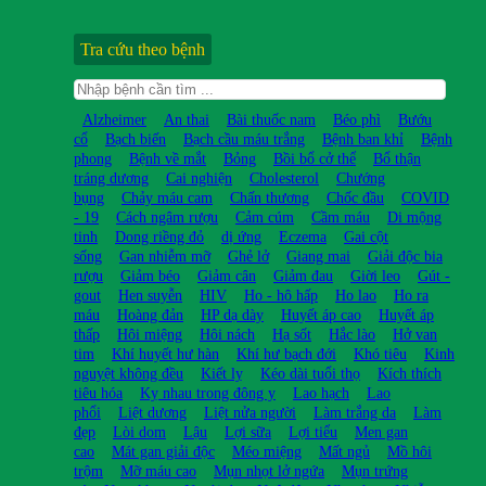
Tra cứu theo bệnh
Alzheimer
An thai
Bài thuốc nam
Béo phì
Bướu
cổ
Bạch biến
Bạch cầu máu trắng
Bệnh ban khỉ
Bệnh
phong
Bệnh về mắt
Bỏng
Bồi bổ cở thể
Bổ thận
tráng dương
Cai nghiện
Cholesterol
Chướng
bụng
Chảy máu cam
Chấn thương
Chốc đầu
COVID
- 19
Cách ngâm rượu
Cảm cúm
Cầm máu
Di mộng
tinh
Dong riềng đỏ
dị ứng
Eczema
Gai cột
sống
Gan nhiễm mỡ
Ghẻ lở
Giang mai
Giải độc bia
rượu
Giảm béo
Giảm cân
Giảm đau
Giời leo
Gút -
gout
Hen suyễn
HIV
Ho - hô hấp
Ho lao
Ho ra
máu
Hoàng đản
HP dạ dày
Huyết áp cao
Huyết áp
thấp
Hôi miệng
Hôi nách
Hạ sốt
Hắc lào
Hở van
tim
Khí huyết hư hàn
Khí hư bạch đới
Khó tiêu
Kinh
nguyệt không đều
Kiết lỵ
Kéo dài tuổi thọ
Kích thích
tiêu hóa
Kỵ nhau trong đông y
Lao hạch
Lao
phổi
Liệt dương
Liệt nửa người
Làm trắng da
Làm
đẹp
Lòi dom
Lậu
Lợi sữa
Lợi tiểu
Men gan
cao
Mát gan giải độc
Méo miệng
Mất ngủ
Mồ hôi
trộm
Mỡ máu cao
Mụn nhọt lở ngứa
Mụn trứng