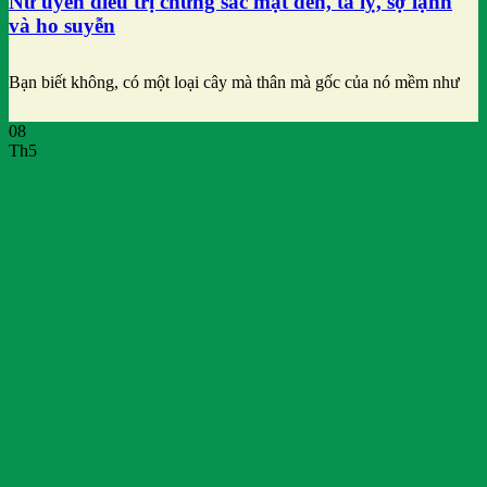
Nữ uyển điều trị chứng sắc mặt đen, tả lỵ, sợ lạnh
và ho suyễn
Bạn biết không, có một loại cây mà thân mà gốc của nó mềm như
08
Th5