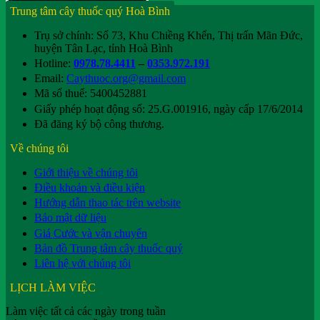
Trung tâm cây thuốc quý Hoà Bình
Trụ sở chính: Số 73, Khu Chiềng Khến, Thị trấn Mãn Đức,
huyện Tân Lạc, tỉnh Hoà Bình
Hotline:
0978.78.4411
–
0353.972.191
Email:
Caythuoc.org@gmail.com
Mã số thuế: 5400452881
Giấy phép hoạt động số: 25.G.001916, ngày cấp 17/6/2014
Đã đăng ký bộ công thương.
Về chúng tôi
Giới thiệu về chúng tôi
Điều khoản và điều kiện
Hướng dẫn thao tác trên website
Bảo mật dữ liệu
Giá Cước và vận chuyển
Bản đồ Trung tâm cây thuốc quý
Liên hệ với chúng tôi
LỊCH LÀM VIỆC
Làm việc tất cả các ngày trong tuần