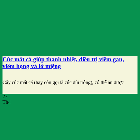
Cúc mắt cá giúp thanh nhiệt, điều trị viêm gan,
viêm họng và lở miệng
Cây cúc mắt cá (hay còn gọi là cúc dùi trống), có thể ăn được
27
Th4