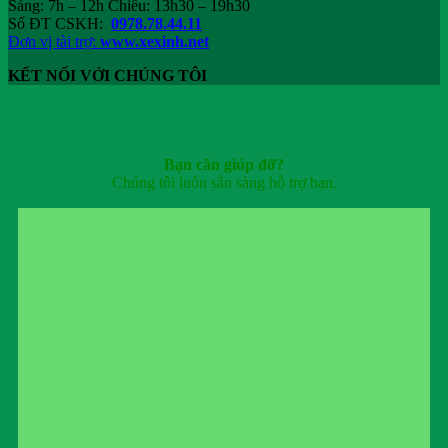
Sáng: 7h – 12h Chiều: 13h30 – 19h30
Số ĐT CSKH:
0978.78.44.11
Đơn vị tài trợ:
www.xexinh.net
KẾT NỐI VỚI CHÚNG TÔI
Bạn cần giúp đỡ?
Chúng tôi luôn sẵn sàng hỗ trợ bạn.