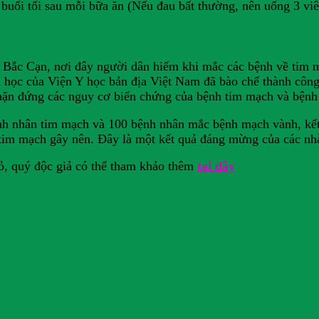
uổi tối sau mỗi bữa ăn (Nếu đau bất thường, nên uống 3 viên
 Bắc Cạn, nơi đây người dân hiếm khi mắc các bệnh về tim m
oa học của Viện Y học bản địa Việt Nam đã bào chế thành cô
 chặn đứng các nguy cơ biến chứng của bệnh tim mạch và bện
nh nhân tim mạch và 100 bệnh nhân mắc bệnh mạch vành, kết
tim mạch gây nên. Đây là một kết quả đáng mừng của các nh
đỏ, quý độc giả có thể tham khảo thêm
tại đây