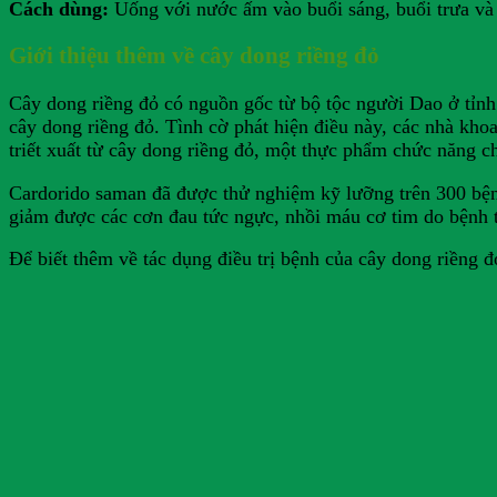
Cách dùng:
Uống với nước ấm vào buổi sáng, buổi trưa và b
Giới thiệu thêm về cây dong riềng đỏ
Cây dong riềng đỏ có nguồn gốc từ bộ tộc người Dao ở tỉnh
cây dong riềng đỏ. Tình cờ phát hiện điều này, các nhà kh
triết xuất từ cây dong riềng đỏ, một thực phẩm chức năng
Cardorido saman đã được thử nghiệm kỹ lưỡng trên 300 bệ
giảm được các cơn đau tức ngực, nhồi máu cơ tim do bệnh 
Để biết thêm về tác dụng điều trị bệnh của cây dong riềng 