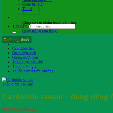
Cộng tác viên
Tất cả
Chưa có sản phẩm trong giỏ hàng.
Tìm kiếm:
Quay trở lại cửa hàng
Hỏi b.sĩ
Danh mục thuốc
Cao dược liệu
Dược liệu sạch
Giống dược liệu
Thảo dược bào chế
Thiết bị đông y
Thuốc nam người Mường
Thảo dược bào chế
Cardorido saman – dong riềng đ
999.000
VND
/hộp