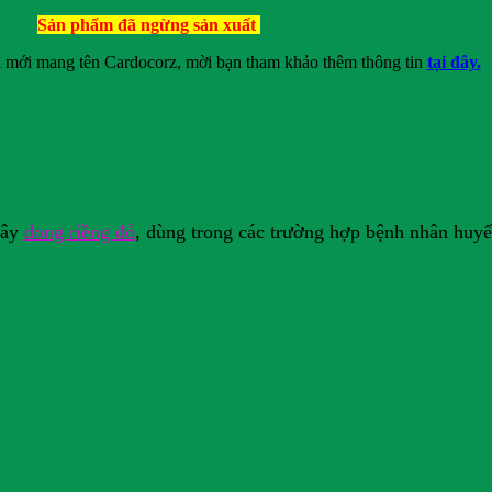
Sản phẩm đã ngừng sản xuất
ì mới mang tên Cardocorz, mời bạn tham khảo thêm thông tin
tại đây.
cây
dong riềng đỏ
, dùng trong các trường hợp bệnh nhân huy