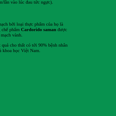
/lần vào lúc đau tức ngực).
ạch bởi loại thực phẩm của họ là
ng chế phẩm
Cardorido saman
được
h mạch vành.
 quả cho thất có tới 90% bệnh nhân
à khoa học Việt Nam.