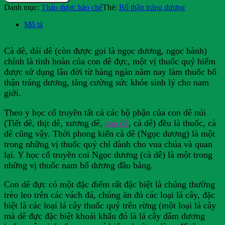
Danh mục:
Thảo dược bào chế
Thẻ:
Bổ thận tráng dương
Mô tả
Cà dê, dái dê (còn được gọi là ngọc dương, ngọc hành)
chính là tinh hoàn của con dê đực, một vị thuốc quý hiếm
được sử dụng lâu đời từ hàng ngàn năm nay làm thuốc bổ
thận tráng dương, tăng cường sức khỏe sinh lý cho nam
giới.
Theo y học cổ truyền tất cả các bộ phận của con dê núi
(Tiết dê, thịt dê, xương dê,
cao dê
, cà dê) đều là thuốc, cà
dê cũng vậy. Thời phong kiến cà dê (Ngọc dương) là một
trong những vị thuốc quý chỉ dành cho vua chúa và quan
lại. Y học cổ truyền coi Ngọc dương (cà dê) là một trong
những vị thuốc nam bổ dương đầu bảng.
Con dê đực có một đặc điểm rất đặc biệt là chúng thường
trèo leo trên các vách đá, chúng ăn đủ các loại lá cây, đặc
biệt là các loại lá cây thuốc quý trên rừng (một loại lá cây
mà dê đực đặc biệt khoái khẩu đó là lá cây dâm dương