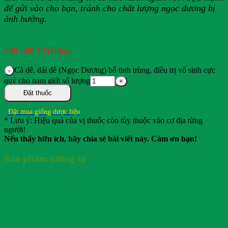
để gửi vào cho bạn, tránh cho chất lượng ngọc dương bị
ảnh hưởng.
390.000
VND
/hộp
Cà dê, dái dê (Ngọc Dương) bổ tinh trùng, điều trị vô sinh cực
quý cho nam giới số lượng
Đặt thuốc
Đặt mua giống dược liệu
* Lưu ý: Hiệu quả của vị thuốc còn tùy thuộc vào cơ địa từng
người!
Nếu thấy hữu ích, hãy chia sẻ bài viết này. Cảm ơn bạn!
Sản phẩm tương tự