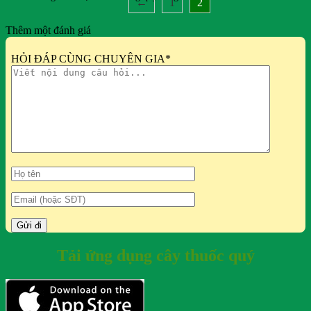
←
1
2
Thêm một đánh giá
HỎI ĐÁP CÙNG CHUYÊN GIA
*
Tải ứng dụng cây thuốc quý