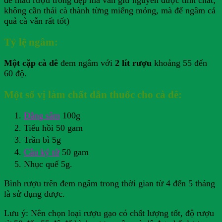
để màu rượu trong đẹp mà vẫn giữ nguyên được tinh chất;
không cần thái cà thành từng miếng mỏng, mà để ngâm cả
quả cà vẫn rất tốt)
Tỷ lệ ngâm:
Một cặp cà dê
đem ngâm với
2 lít rượu
khoảng 55 đến
60 độ.
Một số vị làm chất dẫn thuốc cho cà dê:
Đẳng sâm
100g
Tiểu hồi 50 gam
Trần bì 5g
Câu kỷ tử
50 gam
Nhục quế 5g.
Bình rượu trên đem ngâm trong thời gian từ 4 đến 5 tháng
là sử dụng được.
Lưu ý: Nên chọn loại rượu gạo có chất lượng tốt, độ rượu