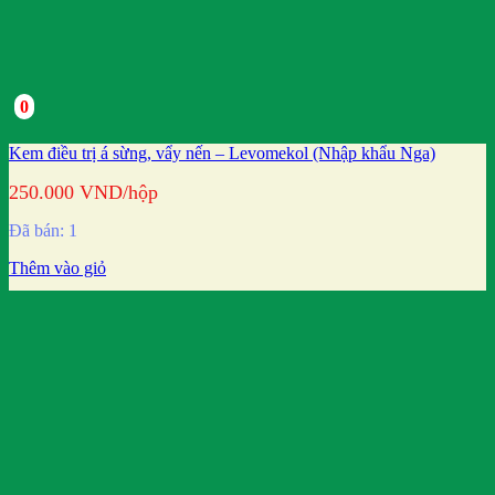
0
Kem điều trị á sừng, vẩy nến – Levomekol (Nhập khẩu Nga)
250.000
VND
/hộp
Đã bán: 1
Thêm vào giỏ