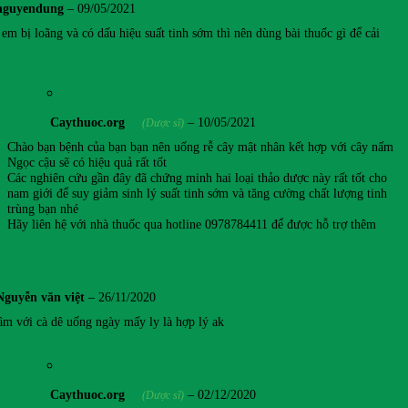
nguyendung
–
09/05/2021
 em bị loãng và có dấu hiệu suất tinh sớm thì nên dùng bài thuốc gì để cải
Caythuoc.org
–
10/05/2021
(Dược sĩ)
Chào bạn bệnh của bạn bạn nên uống rễ cây mật nhân kết hợp với cây nấm
Ngọc cậu sẽ có hiệu quả rất tốt
Các nghiên cứu gần đây đã chứng minh hai loại thảo dược này rất tốt cho
nam giới để suy giảm sinh lý suất tinh sớm và tăng cường chất lượng tinh
trùng bạn nhé
Hãy liên hệ với nhà thuốc qua hotline 0978784411 để được hỗ trợ thêm
Nguyễn văn việt
–
26/11/2020
m với cà dê uống ngày mấy ly là hợp lý ak
Caythuoc.org
–
02/12/2020
(Dược sĩ)