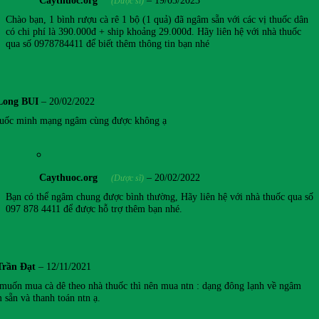
Caythuoc.org
–
19/03/2023
(Dược sĩ)
Chào bạn, 1 bình rượu cà rê 1 bộ (1 quả) đã ngâm sẵn với các vị thuốc dân
có chi phí là 390.000đ + ship khoảng 29.000đ. Hãy liên hệ với nhà thuốc
qua số 0978784411 để biết thêm thông tin bạn nhé
Long BUI
–
20/02/2022
uốc minh mạng ngâm cùng được không ạ
Caythuoc.org
–
20/02/2022
(Dược sĩ)
Bạn có thể ngâm chung được bình thường, Hãy liên hệ với nhà thuốc qua số
097 878 4411 để được hỗ trợ thêm bạn nhé.
Trần Đạt
–
12/11/2021
 muốn mua cà dê theo nhà thuốc thì nên mua ntn : dạng đông lạnh về ngâm
 sẵn và thanh toán ntn ạ.