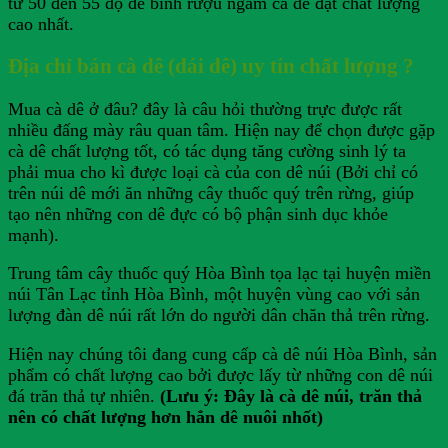
từ 50 đến 55 độ để bình rượu ngâm cà dê đạt chất lượng
cao nhất.
Địa chỉ bán cà dê (dái dê) uy tín chất lượng ?
Mua cà dê ở đâu? đây là câu hỏi thường trực được rất
nhiều đấng mày râu quan tâm. Hiện nay để chọn được gặp
cà dê chất lượng tốt, có tác dụng tăng cường sinh lý ta
phải mua cho kì được loại cà của con dê núi (Bởi chỉ có
trên núi dê mới ăn những cây thuốc quý trên rừng, giúp
tạo nên những con dê đực có bộ phận sinh dục khỏe
mạnh).
Trung tâm cây thuốc quý Hòa Bình tọa lạc tại huyện miền
núi Tân Lạc tỉnh Hòa Bình, một huyện vùng cao với sản
lượng đàn dê núi rất lớn do người dân chăn thả trên rừng.
Hiện nay chúng tôi đang cung cấp cà dê núi Hòa Bình, sản
phẩm có chất lượng cao bởi được lấy từ những con dê núi
đá trăn thả tự nhiên.
(Lưu ý: Đây là cà dê núi, trăn thả
nên có chất lượng hơn hẳn dê nuôi nhốt)