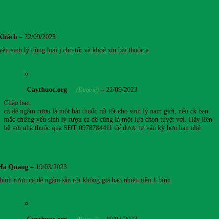
Khách
–
22/09/2023
êu sinh lý dùng loại j cho tốt và khoẻ xin bài thuốc a
Caythuoc.org
–
22/09/2023
(Dược sĩ)
Chào bạn.
cà dê ngâm rượu là một bài thuốc rất tốt cho sinh lý nam giới, nếu ck bạn
mắc chứng yếu sinh lý rượu cà dê cũng là một lựa chọn tuyệt vời. Hãy liên
hệ với nhà thuốc qua SĐT 0978784411 để được tư vấn kỹ hơn bạn nhé
Ha Quang
–
19/03/2023
bình rượu cà dê ngâm sẵn rồi không giá bao nhiêu tiền 1 bình