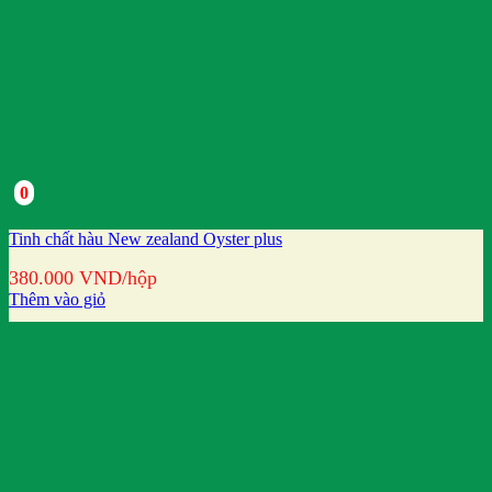
0
Tinh chất hàu New zealand Oyster plus
380.000
VND
/hộp
Thêm vào giỏ