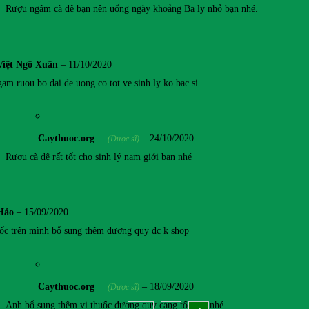
Rượu ngâm cà dê bạn nên uống ngày khoảng Ba ly nhỏ bạn nhé.
Việt Ngô Xuân
–
11/10/2020
am ruou bo dai de uong co tot ve sinh ly ko bac si
Caythuoc.org
–
24/10/2020
(Dược sĩ)
Rượu cà dê rất tốt cho sinh lý nam giới bạn nhé
Hảo
–
15/09/2020
ốc trên mình bổ sung thêm đương quy đc k shop
Caythuoc.org
–
18/09/2020
(Dược sĩ)
Anh bổ sung thêm vị thuốc đương quy càng tốt anh nhé