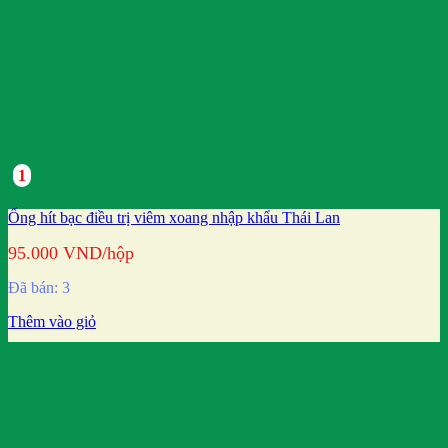
1
Ống hít bạc điều trị viêm xoang nhập khẩu Thái Lan
95.000
VND
/hộp
Đã bán: 3
Thêm vào giỏ