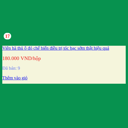
17
Viên hà thủ ô đỏ chế biến điều trị tóc bạc sớm thật hiệu quả
180.000
VND
/hộp
Đã bán: 9
Thêm vào giỏ