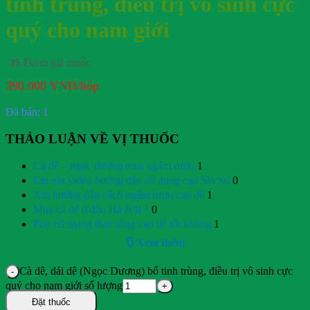
tinh trùng, điều trị vô sinh cực
quý cho nam giới
35
Đánh giá thuốc
390.000
VND
/hộp
Đã bán: 1
THẢO LUẬN VỀ VỊ THUỐC
Cà dê – ngọc dương mua ngâm rượu
1
Em xin video hướng dẫn sử dụng cao Sìn Sú
0
Xin hướng dẫn cách ngâm rượu cao dê
1
Mua cà dê ở đâu Hà Nội ?
0
Phụ nữ mang thai uống cao dê tốt không
1
🔃 Xem thêm
Cà dê, dái dê (Ngọc Dương) bổ tinh trùng, điều trị vô sinh cực
quý cho nam giới số lượng
Đặt thuốc