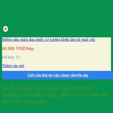
0
Miếng dán giảm đau nhức cơ xương khớp làm từ ngải cứu
60.000
VND
/hộp
Đã bán: 13
Thêm vào giỏ
Gửi câu hỏi tư vấn cùng chuyên gia
35 đánh giá cho
Cà dê, dái dê (Ngọc
Dương) bổ tinh trùng, điều trị vô sinh cực
quý cho nam giới