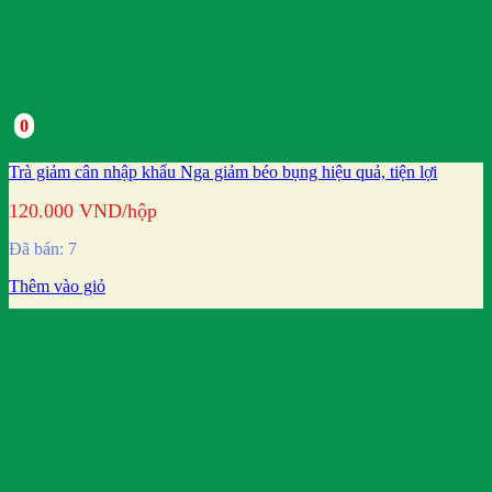
0
Trà giảm cân nhập khẩu Nga giảm béo bụng hiệu quả, tiện lợi
120.000
VND
/hộp
Đã bán: 7
Thêm vào giỏ