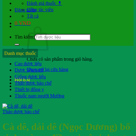
Đánh giá thuốc 💊
Cộng tác viên
Đăng nhập
Tất cả
0
VND
Tìm kiếm:
Danh mục thuốc
Chưa có sản phẩm trong giỏ hàng.
Cao dược liệu
Quay trở lại cửa hàng
Dược liệu sạch
Giống dược liệu
Hỏi b.sĩ
Thảo dược bào chế
Thiết bị đông y
Thuốc nam người Mường
Thảo dược bào chế
Cà dê, dái dê (Ngọc Dương) bổ