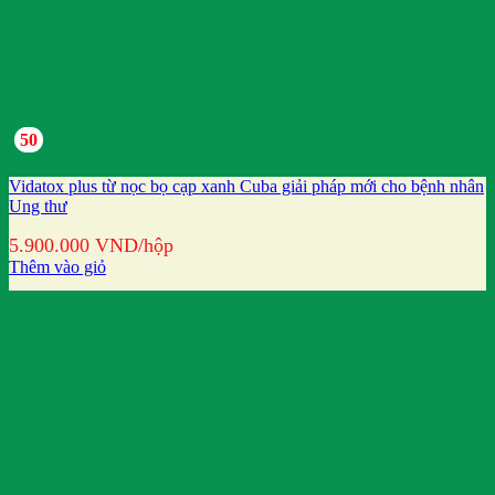
50
Vidatox plus từ nọc bọ cạp xanh Cuba giải pháp mới cho bệnh nhân
Ung thư
5.900.000
VND
/hộp
Thêm vào giỏ