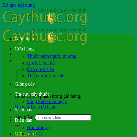
Bỏ qua nội dung
Giới thiệu
Cửa hàng
Thuốc nam người mường
Giỏ hàng
Dược liệu khô
Cao dược liệu
Thảo dược bào chế
Giống cây
Tra cứu cây thuốc
Chưa có sản phẩm trong giỏ hàng.
Sống khỏe mỗi ngày
Quay trở lại cửa hàng
Sách hay
Tìm kiếm:
Diễn đàn
Hỏi lương y
Rao vặt
Gửi câu hỏi