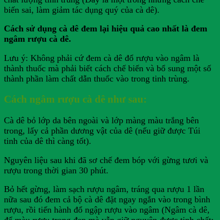
biến sai, làm giảm tác dụng quý của cà dê).
Cách sử dụng cà dê đem lại hiệu quả cao nhất là đem
ngâm rượu cà dê.
Lưu ý: Không phải cứ đem cà dê đổ rượu vào ngâm là
thành thuốc mà phải biết cách chế biến và bổ sung một số
thành phần làm chất dẫn thuốc vào trong tinh trùng.
Cách ngâm rượu cà dê như sau:
Cà dê bỏ lớp da bên ngoài và lớp màng màu trắng bên
trong, lấy cả phần dương vật của dê (nếu giữ được Túi
tinh của dê thì càng tốt).
Nguyên liệu sau khi đã sơ chế đem bóp với gừng tươi và
rượu trong thời gian 30 phút.
Bỏ hết gừng, làm sạch rượu ngâm, tráng qua rượu 1 lần
nữa sau đó đem cả bộ cà dê đặt ngay ngắn vào trong bình
rượu, rồi tiến hành đổ ngập rượu vào ngâm (Ngâm cà dê,