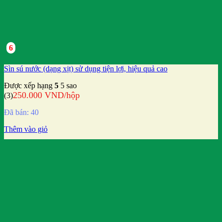
6
Sìn sú nước (dạng xịt) sử dụng tiện lợi, hiệu quả cao
Được xếp hạng
5
5 sao
250.000
VND
/hộp
(3)
Đã bán: 40
Thêm vào giỏ