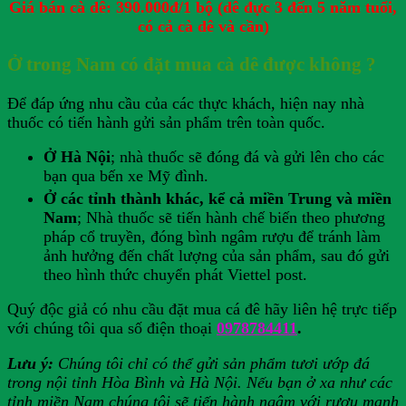
Giá bán cà dê: 390.000đ/1 bộ (dê đực 3 đến 5 năm tuổi,
có cả cà dê và cần)
Ở trong Nam có đặt mua cà dê được không ?
Để đáp ứng nhu cầu của các thực khách, hiện nay nhà
thuốc có tiến hành gửi sản phẩm trên toàn quốc.
Ở Hà Nội
; nhà thuốc sẽ đóng đá và gửi lên cho các
bạn qua bến xe Mỹ đình.
Ở các tỉnh thành khác, kể cả miền Trung và miền
Nam
; Nhà thuốc sẽ tiến hành chế biến theo phương
pháp cổ truyền, đóng bình ngâm rượu để tránh làm
ảnh hưởng đến chất lượng của sản phẩm, sau đó gửi
theo hình thức chuyển phát Viettel post.
Quý độc giả có nhu cầu đặt mua cá đê hãy liên hệ trực tiếp
với chúng tôi qua số điện thoại
0978784411
.
Lưu ý:
Chúng tôi chỉ có thể gửi sản phẩm tươi ướp đá
trong nội tỉnh Hòa Bình và Hà Nội. Nếu bạn ở xa như các
tỉnh miền Nam chúng tôi sẽ tiến hành ngâm với rượu mạnh