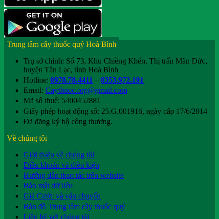
Trung tâm cây thuốc quý Hoà Bình
Trụ sở chính: Số 73, Khu Chiềng Khến, Thị trấn Mãn Đức,
huyện Tân Lạc, tỉnh Hoà Bình
Hotline:
0978.78.4411
–
0353.972.191
Email:
Caythuoc.org@gmail.com
Mã số thuế: 5400452881
Giấy phép hoạt động số: 25.G.001916, ngày cấp 17/6/2014
Đã đăng ký bộ công thương.
Về chúng tôi
Giới thiệu về chúng tôi
Điều khoản và điều kiện
Hướng dẫn thao tác trên website
Bảo mật dữ liệu
Giá Cước và vận chuyển
Bản đồ Trung tâm cây thuốc quý
Liên hệ với chúng tôi