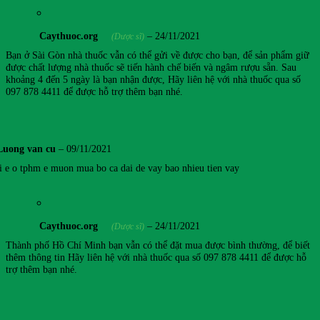
Caythuoc.org
–
24/11/2021
(Dược sĩ)
Bạn ở Sài Gòn nhà thuốc vẫn có thể gửi về được cho bạn, để sản phẩm giữ
được chất lượng nhà thuốc sẽ tiến hành chế biến và ngâm rượu sẵn. Sau
khoảng 4 đến 5 ngày là bạn nhận được, Hãy liên hệ với nhà thuốc qua số
097 878 4411 để được hỗ trợ thêm bạn nhé.
Luong van cu
–
09/11/2021
i e o tphm e muon mua bo ca dai de vay bao nhieu tien vay
Caythuoc.org
–
24/11/2021
(Dược sĩ)
Thành phố Hồ Chí Minh bạn vẫn có thể đặt mua được bình thường, để biết
thêm thông tin Hãy liên hệ với nhà thuốc qua số 097 878 4411 để được hỗ
trợ thêm bạn nhé.