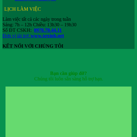
LỊCH LÀM VIỆC
Làm việc tất cả các ngày trong tuần
Sáng: 7h – 12h Chiều: 13h30 – 19h30
Số ĐT CSKH:
0978.78.44.11
Đơn vị tài trợ:
www.xexinh.net
KẾT NỐI VỚI CHÚNG TÔI
Bạn cần giúp đỡ?
Chúng tôi luôn sẵn sàng hỗ trợ bạn.