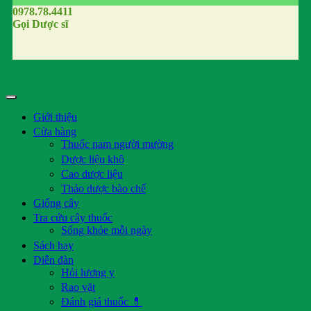
0978.78.4411
Gọi Dược sĩ
Giới thiệu
Cửa hàng
Thuốc nam người mường
Dược liệu khô
Cao dược liệu
Thảo dược bào chế
Giống cây
Tra cứu cây thuốc
Sống khỏe mỗi ngày
Sách hay
Diễn đàn
Hỏi lương y
Rao vặt
Đánh giá thuốc 💊