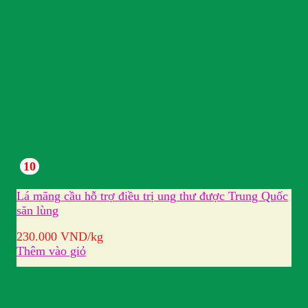
10
Lá mãng cầu hỗ trợ điều trị ung thư được Trung Quốc
săn lùng
230.000
VND
/kg
Thêm vào giỏ