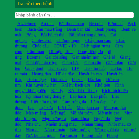
Tra cứu theo bệnh
Alzheimer
An thai
Bài thuốc nam
Béo phì
Bướu cổ
Bạch
biến
Bạch cầu máu trắng
Bệnh ban khỉ
Bệnh phong
Bệnh về
mắt
Bỏng
Bồi bổ cở thể
Bổ thận tráng dương
Cai
nghiện
Cholesterol
Chướng bụng
Chảy máu cam
Chấn
thương
Chốc đầu
COVID - 19
Cách ngâm rượu
Cảm
cúm
Cầm máu
Di mộng tinh
Dong riềng đỏ
dị
ứng
Eczema
Gai cột sống
Gan nhiễm mỡ
Ghẻ lở
Giang
mai
Giải độc bia rượu
Giảm béo
Giảm cân
Giảm đau
Giời
leo
Gút - gout
Hen suyễn
HIV
Ho - hô hấp
Ho lao
Ho
ra máu
Hoàng đản
HP dạ dày
Huyết áp cao
Huyết áp
thấp
Hôi miệng
Hôi nách
Hạ sốt
Hắc lào
Hở van
tim
Khí huyết hư hàn
Khí hư bạch đới
Khó tiêu
Kinh
nguyệt không đều
Kiết lỵ
Kéo dài tuổi thọ
Kích thích tiêu
hóa
Kỵ nhau trong đông y
Lao hạch
Lao phổi
Liệt
dương
Liệt nửa người
Làm trắng da
Làm đẹp
Lòi
dom
Lậu
Lợi sữa
Lợi tiểu
Men gan cao
Mát gan giải
độc
Méo miệng
Mất ngủ
Mồ hôi trộm
Mỡ máu cao
Mụn
nhọt lở ngứa
Mụn trứng cá
Nam khoa
Ngoài da
Ngộ
độc
Nha chu
Nhiễm trùng máu
Nhuận tràng
Nhồi máu cơ
tim
Nám da
Nôn ra máu
Nấm móng
Nấm ngoài da
nổi mề
đay
Nứt kẽ hậu môn
Parkinson
Phong thấp
Phòng