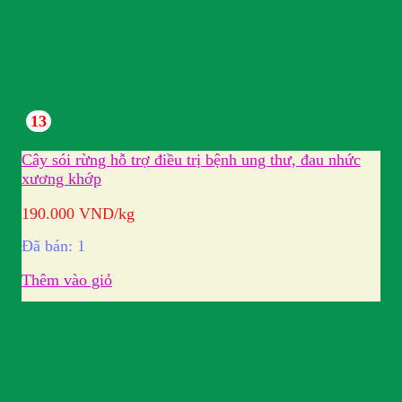
13
Cây sói rừng hỗ trợ điều trị bệnh ung thư, đau nhức
xương khớp
190.000
VND
/kg
Đã bán: 1
Thêm vào giỏ