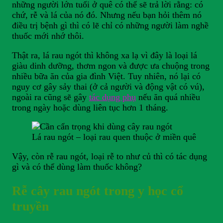
những người lớn tuổi ở quê có thể sẽ trả lời rằng: có
chứ, rễ và lá của nó đó. Nhưng nếu bạn hỏi thêm nó
điều trị bệnh gì thì có lẽ chỉ có những người làm nghề
thuốc mới nhớ thôi.
Thật ra, lá rau ngót thì không xa lạ vì đây là loại lá
giàu dinh dưỡng, thơm ngon và được ưa chuộng trong
nhiều bữa ăn của gia đình Việt. Tuy nhiên, nó lại có
nguy cơ gây sảy thai (ở cả người và động vật có vú),
ngoài ra cũng sẽ gây
tác dụng phụ
nếu ăn quá nhiều
trong ngày hoặc dùng liên tục hơn 1 tháng.
Lá rau ngót – loại rau quen thuộc ở miền quê
Vậy, còn rễ rau ngót, loại rễ to như củ thì có tác dụng
gì và có thể dùng làm thuốc không?
Rễ cây rau ngót trong y học cổ
truyền