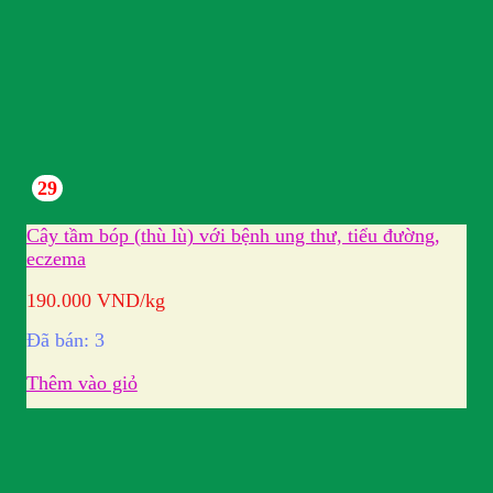
29
Cây tầm bóp (thù lù) với bệnh ung thư, tiểu đường,
eczema
190.000
VND
/kg
Đã bán: 3
Thêm vào giỏ