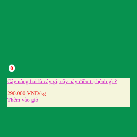
0
Cây nàng hai là cây gì, cây này điều trị bệnh gì ?
290.000
VND
/kg
Thêm vào giỏ