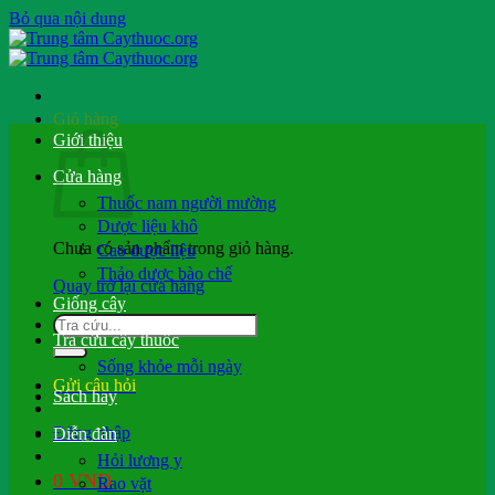
Bỏ qua nội dung
Giỏ hàng
Giới thiệu
Cửa hàng
Thuốc nam người mường
Dược liệu khô
Chưa có sản phẩm trong giỏ hàng.
Cao dược liệu
Thảo dược bào chế
Quay trở lại cửa hàng
Giống cây
Tra cứu cây thuốc
Sống khỏe mỗi ngày
Gửi câu hỏi
Sách hay
Đăng nhập
Diễn đàn
Hỏi lương y
0
VND
Rao vặt