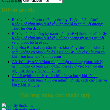
Chuyên mục
Bài viết gần đây
Rễ cây tóp mỡ lá to chữa liệt dương: Thực hư đến đâu?
Không có bình luận
ở Rễ cây tóp mỡ lá to chữa liệt dương:
Thực hư đến đâu?
Rễ cây bú bò (hoàng kỳ nam) sự thật về vị thuốc bổ từ rễ cây
Không có bình luận
ở Rễ cây bú bò (hoàng kỳ nam) sự thật
về vị thuốc bổ từ rễ cây
Cây Hoa Bia loài cây nấu bia có khả năng làm “dịu” sinh lý
nam
Không có bình luận
ở Cây Hoa Bia loài cây nấu bia có
khả năng làm “dịu” sinh lý nam
Các loài cây ở Việt Nam có ghi nhận tác dụng giảm sinh lý
nam
Không có bình luận
ở Các loài cây ở Việt Nam có ghi
nhận tác dụng giảm sinh lý nam
Củ dái nghiến lợi ích, cách chế biến và lưu ý khi sử dụng
Không có bình luận
ở Củ dái nghiến lợi ích, cách chế biến và
lưu ý khi sử dụng
Tải ứng dụng cây thuốc quý