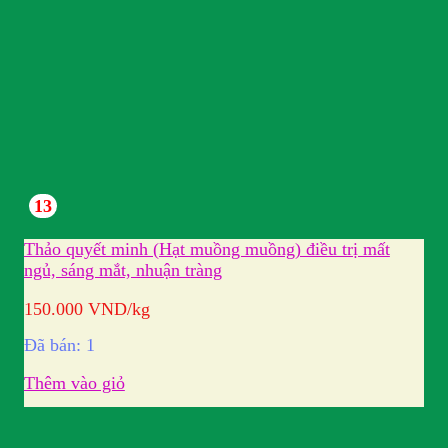
13
Thảo quyết minh (Hạt muồng muồng) điều trị mất
ngủ, sáng mắt, nhuận tràng
150.000
VND
/kg
Đã bán: 1
Thêm vào giỏ