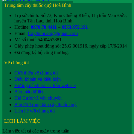
Trung tâm cây thuốc quý Hoà Bình
Trụ sở chính: Số 73, Khu Chiềng Khến, Thị trấn Mãn Đức,
huyện Tân Lạc, tỉnh Hoà Bình
Hotline:
0978.78.4411
–
0353.972.191
Email:
Caythuoc.org@gmail.com
Mã số thuế: 5400452881
Giấy phép hoạt động số: 25.G.001916, ngày cấp 17/6/2014
Đã đăng ký bộ công thương.
Về chúng tôi
Giới thiệu về chúng tôi
Điều khoản và điều kiện
Hướng dẫn thao tác trên website
Bảo mật dữ liệu
Giá Cước và vận chuyển
Bản đồ Trung tâm cây thuốc quý
Liên hệ với chúng tôi
LỊCH LÀM VIỆC
Làm việc tất cả các ngày trong tuần