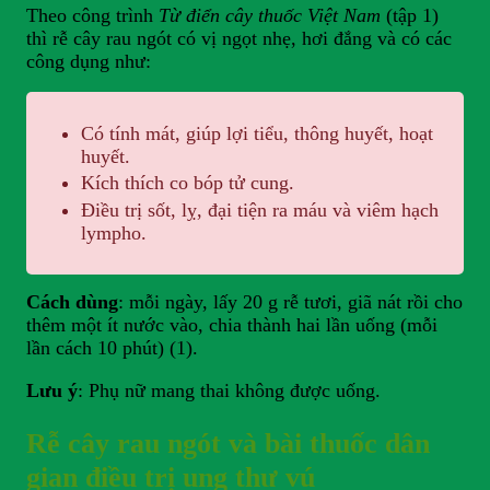
Theo công trình
Từ điển cây thuốc Việt Nam
(tập 1)
thì rễ cây rau ngót có vị ngọt nhẹ, hơi đắng và có các
công dụng như:
Có tính mát, giúp lợi tiểu, thông huyết, hoạt
huyết.
Kích thích co bóp tử cung.
Điều trị sốt, lỵ, đại tiện ra máu và viêm hạch
lympho.
Cách dùng
: mỗi ngày, lấy 20 g rễ tươi, giã nát rồi cho
thêm một ít nước vào, chia thành hai lần uống (mỗi
lần cách 10 phút) (1).
Lưu ý
: Phụ nữ mang thai không được uống.
Rễ cây rau ngót và bài thuốc dân
gian điều trị ung thư vú