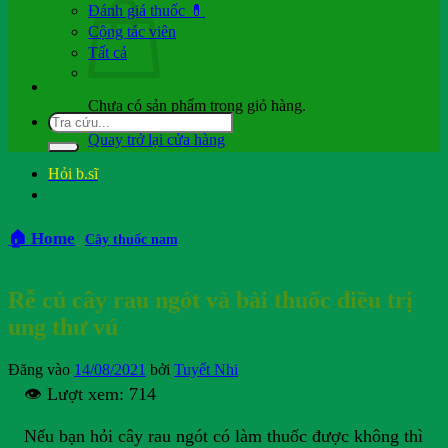
Đánh giá thuốc 💊
Cộng tác viên
Tất cả
Chưa có sản phẩm trong giỏ hàng.
Quay trở lại cửa hàng
Hỏi b.sĩ
🏠 Home
Cây thuốc nam
Rễ củ cây rau ngót và bài thuốc điều trị
ung thư vú
Đăng vào
14/08/2021
bởi
Tuyết Nhi
👁️ Lượt xem:
714
Nếu bạn hỏi cây rau ngót có làm thuốc được không thì