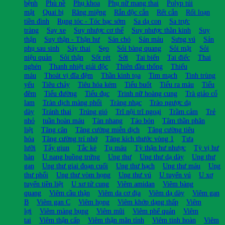
bệnh
Phù nề
Phụ khoa
Phụ nữ mang thai
Polyp túi
mật
Quai bị
Răng miệng
Rắn độc cắn
Rết cắn
Rối loạn
tiền đình
Rụng tóc - Tóc bạc sớm
Sa dạ con
Sa trực
tràng
Say xe
Suy nhược cơ thể
Suy nhược thần kinh
Suy
thận
Suy thận - Thận hư
Sán chó
Sán máu
Sưng vú
Sản
phụ sau sinh
Sảy thai
Sẹo
Sỏi bàng quang
Sỏi mật
Sỏi
niệu quản
Sỏi thận
Sốt rét
Sởi
Tai biến
Tai điếc
Thai
nghén
Thanh nhiệt giải độc
Thiên đầu thống
Thiếu
máu
Thoát vị đĩa đệm
Thần kinh tọa
Tim mạch
Tinh trùng
yếu
Tiêu chảy
Tiêu hóa kém
Tiểu buốt
Tiểu ra máu
Tiểu
đêm
Tiểu đường
Tiểu đục
Trinh nữ hoàng cung
Trà giảo cổ
lam
Tràn dịch màng phổi
Tràng nhạc
Trào ngược dạ
dày
Tránh thai
Trúng gió
Trĩ nội trĩ ngoại
Trầm cảm
Trẻ
nhỏ
tuần hoàn máu
Tàn nhang
Táo bón
Tâm thần phân
liệt
Tăng cân
Tăng cường miễn dịch
Tăng cường tiêu
hóa
Tăng cường trí nhớ
Tăng kích thước vòng 1
Tưa
lưỡi
Tẩy giun
Tắc kè
Tụ máu
Tỳ thận hư nhược
Tỳ vị hư
hàn
U nang buồng trứng
Ung thư
Ung thư dạ dày
Ung thư
gan
Ung thư giai đoạn cuối
Ung thư hạch
Ung thư máu
Ung
thư phổi
Ung thư vòm họng
Ung thư vú
U tuyến vú
U xơ
tuyến tiền liệt
U xơ tử cung
Viêm amidan
Viêm bàng
quang
Viêm cầu thận
Viêm da cơ địa
Viêm dạ dày
Viêm gan
B
Viêm gan C
Viêm họng
Viêm khớp dạng thấp
Viêm
lợi
Viêm màng bụng
Viêm mũi
Viêm phế quản
Viêm
tai
Viêm thận cấp
Viêm thận mãn tính
Viêm tinh hoàn
Viêm