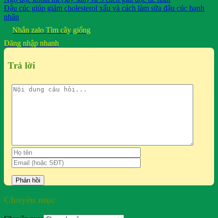
Đậu cúc giúp giảm cholesterol xấu và cách làm sữa đậu cúc hạnh
nhân
Nhắn zalo
Tìm cây giống
Đăng nhập nhanh
Trả lời
Chuyên mục