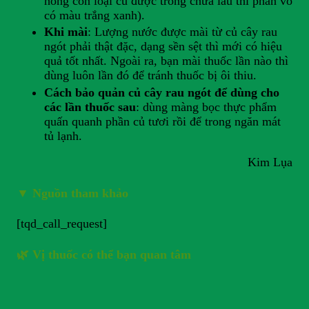
hồng còn loại củ được trồng chưa lâu thì phần vỏ
có màu trắng xanh).
Khi mài
: Lượng nước được mài từ củ cây rau
ngót phải thật đặc, dạng sền sệt thì mới có hiệu
quả tốt nhất. Ngoài ra, bạn mài thuốc lần nào thì
dùng luôn lần đó để tránh thuốc bị ôi thiu.
Cách bảo quản củ cây rau ngót để dùng cho
các lần thuốc sau
: dùng màng bọc thực phẩm
quấn quanh phần củ tươi rồi để trong ngăn mát
tủ lạnh.
Kim Lụa
▼
Nguồn tham khảo
[tqd_call_request]
🌿 Vị thuốc có thể bạn quan tâm