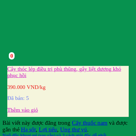
0
Cây thóc lép điều trị phù thũng, gây liệt dương khó
phục hồi
390.000
VND
/kg
Đã bán: 5
Thêm vào giỏ
Bài viết này được đăng trong
Cây thuốc nam
và được
gắn thẻ
Hạ sốt
,
Lợi tiểu
,
Ung thư vú
.
Ngộ độc khoai mì (say sắn) và 3 cách giải độc dễ nhất