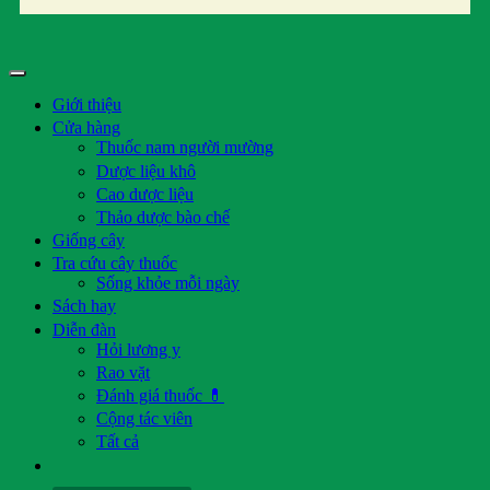
Giới thiệu
Cửa hàng
Thuốc nam người mường
Dược liệu khô
Cao dược liệu
Thảo dược bào chế
Giống cây
Tra cứu cây thuốc
Sống khỏe mỗi ngày
Sách hay
Diễn đàn
Hỏi lương y
Rao vặt
Đánh giá thuốc 💊
Cộng tác viên
Tất cả