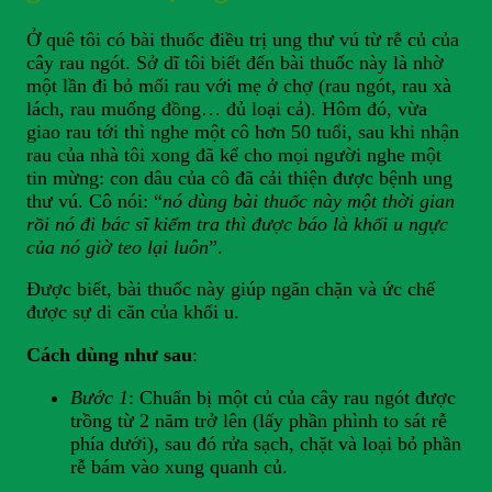
Ở quê tôi có bài thuốc điều trị ung thư vú từ rễ củ của
cây rau ngót. Sở dĩ tôi biết đến bài thuốc này là nhờ
một lần đi bỏ mối rau với mẹ ở chợ (rau ngót, rau xà
lách, rau muống đồng… đủ loại cả). Hôm đó, vừa
giao rau tới thì nghe một cô hơn 50 tuổi, sau khi nhận
rau của nhà tôi xong đã kể cho mọi người nghe một
tin mừng: con dâu của cô đã cải thiện được bệnh ung
thư vú. Cô nói: “
nó dùng bài thuốc này một thời gian
rồi nó đi bác sĩ kiểm tra thì được báo là khối u ngực
của nó giờ teo lại luôn
”.
Được biết, bài thuốc này giúp ngăn chặn và ức chế
được sự di căn của khối u.
Cách dùng như sau
:
Bước 1
: Chuẩn bị một củ của cây rau ngót được
trồng từ 2 năm trở lên (lấy phần phình to sát rễ
phía dưới), sau đó rửa sạch, chặt và loại bỏ phần
rễ bám vào xung quanh củ.