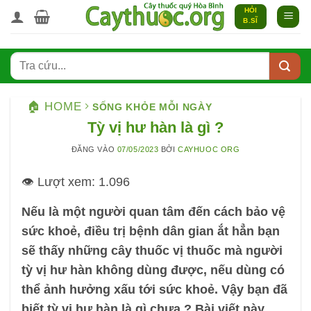
Bỏ
HỎI
B.SĨ
qua
nội
dung
🏠 HOME
SỐNG KHỎE MỖI NGÀY
Tỳ vị hư hàn là gì ?
ĐĂNG VÀO
07/05/2023
BỞI
CAYHUOC ORG
👁️ Lượt xem:
1.096
Nếu là một người quan tâm đến cách bảo vệ
sức khoẻ, điều trị bệnh dân gian ắt hẳn bạn
sẽ thấy những cây thuốc vị thuốc mà người
tỳ vị hư hàn không dùng được, nếu dùng có
thể ảnh hưởng xấu tới sức khoẻ. Vậy bạn đã
biết tỳ vị hư hàn là gì chưa ? Bài viết này