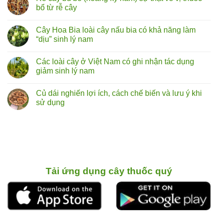
luận
bổ từ rễ cây
ở
Rễ
Không
cây
có
Cây Hoa Bia loài cây nấu bia có khả năng làm
tóp
bình
mỡ
luận
“dịu” sinh lý nam
lá
ở
to
Rễ
Không
chữa
cây
có
Các loài cây ở Việt Nam có ghi nhận tác dụng
liệt
bú
bình
dương:
bò
luận
giảm sinh lý nam
Thực
(hoàng
ở
hư
kỳ
Cây
Không
đến
nam)
Hoa
có
Củ dái nghiến lợi ích, cách chế biến và lưu ý khi
đâu?
sự
Bia
bình
thật
loài
luận
sử dụng
về
cây
ở
vị
nấu
Các
Không
thuốc
bia
loài
có
bổ
có
cây
bình
từ
khả
ở
luận
rễ
năng
Việt
ở
cây
làm
Nam
Củ
“dịu”
có
dái
sinh
ghi
nghiến
lý
nhận
lợi ích,
nam
tác
cách chế biến
Tải ứng dụng cây thuốc quý
dụng
và
giảm
lưu ý
sinh
khi
lý
sử
nam
dụng