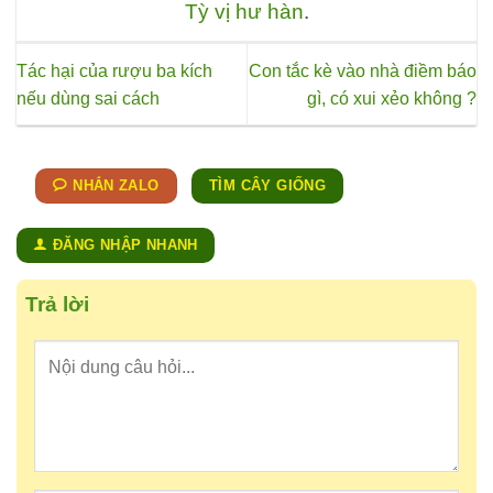
Tỳ vị hư hàn
.
Tác hại của rượu ba kích
Con tắc kè vào nhà điềm báo
nếu dùng sai cách
gì, có xui xẻo không ?
NHẮN ZALO
TÌM CÂY GIỐNG
ĐĂNG NHẬP NHANH
Trả lời