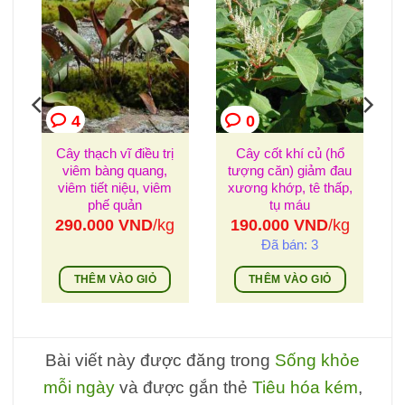
4
0
Cây thạch vĩ điều trị
Cây cốt khí củ (hổ
viêm bàng quang,
tượng căn) giảm đau
viêm tiết niệu, viêm
xương khớp, tê thấp,
phế quản
tụ máu
g
290.000
VND
/kg
190.000
VND
/kg
Đã bán: 3
THÊM VÀO GIỎ
THÊM VÀO GIỎ
Bài viết này được đăng trong
Sống khỏe
mỗi ngày
và được gắn thẻ
Tiêu hóa kém
,