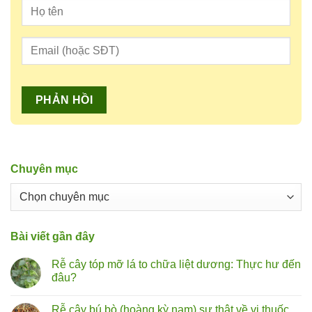
Chuyên mục
Chuyên
mục
Bài viết gần đây
Rễ cây tóp mỡ lá to chữa liệt dương: Thực hư đến
đâu?
Không
có
Rễ cây bú bò (hoàng kỳ nam) sự thật về vị thuốc
bình