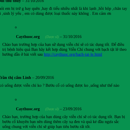
bùi thu thủy
–
31/10/2016
i em bị trứ g hay quên ,hay đi tiểu nhiều nhất là khi lạnh ,hồi hộp ,chân tay
i ,sinh lý yếu , em có dùng được loại thuốc này không . Em cảm ơn
Caythuoc.org
–
31/10/2016
(Dược sĩ)
Chào bạn trường hợp của bạn sử dụng viễn chí sẽ có tác dụng tốt. Để điều
trị bệnh hiệu quả Bạn hãy kết hợp dùng Viễn Chí chung với bạch tật lê theo
hướng dẫn ở bài viết sau
http://caythuoc.org/bach-tat-le.html
Trần thị cẩm Linh
–
20/09/2016
có uống được viễn chí ko ? Bướu cổ có uống được ko ,uống như thế nào
Caythuoc.org
–
23/09/2016
(Dược sĩ)
Chào bạn, trường hợp của bạn dùng cây viễn chí sẽ có tác dụng tốt. Bạn bị
bướu cổ khuyên bạn nên dùng thêm cây xạ đen và quả ké đầu ngựa sắc
uống chung với viễn chí sẽ giúp bạn tiêu bướu rất tốt.