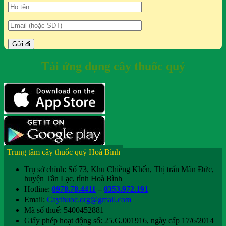
Tải ứng dụng cây thuốc quý
Trung tâm cây thuốc quý Hoà Bình
Trụ sở chính: Số 73, Khu Chiềng Khến, Thị trấn Mãn Đức,
huyện Tân Lạc, tỉnh Hoà Bình
Hotline:
0978.78.4411
–
0353.972.191
Email:
Caythuoc.org@gmail.com
Mã số thuế: 5400452881
Giấy phép hoạt động số: 25.G.001916, ngày cấp 17/6/2014