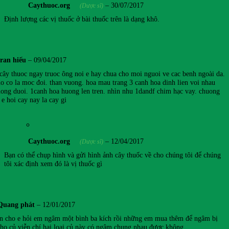
Caythuoc.org
–
30/07/2017
(Dược sĩ)
Định lượng các vị thuốc ở bài thuốc trên là dạng khô.
tran hiếu
–
09/04/2017
 cây thuoc ngay truoc ông noi e hay chua cho moi nguoi ve cac benh ngoài da.
no co la moc đoi. than vuong. hoa mau trang 3 canh hoa dinh lien voi nhau
ong duoi. 1canh hoa huong len tren. nhìn nhu 1dandf chim hạc vay. chuong
 e hoi cay nay la cay gi
Caythuoc.org
–
12/04/2017
(Dược sĩ)
Bạn có thể chụp hình và gửi hình ảnh cây thuốc về cho chúng tôi để chúng
tôi xác định xem đó là vị thuốc gì
Quang phát
–
12/01/2017
n cho e hỏi em ngâm một bình ba kích rồi những em mua thêm để ngâm bị
cho củ viễn chí hai loại củ này có ngâm chung nhau được không