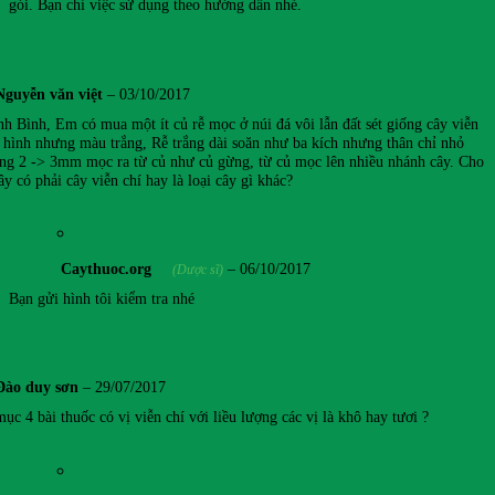
gói. Bạn chỉ việc sử dụng theo hướng dẫn nhé.
Nguyễn văn việt
–
03/10/2017
h Bình, Em có mua một ít củ rễ mọc ở núi đá vôi lẫn đất sét giống cây viễn
g hình nhưng màu trắng, Rễ trắng dài soăn như ba kích nhưng thân chỉ nhỏ
ng 2 -> 3mm mọc ra từ củ như củ gừng, từ củ mọc lên nhiều nhánh cây. Cho
y có phải cây viễn chí hay là loại cây gì khác?
Caythuoc.org
–
06/10/2017
(Dược sĩ)
Bạn gửi hình tôi kiểm tra nhé
Đào duy sơn
–
29/07/2017
ục 4 bài thuốc có vị viễn chí với liều lượng các vị là khô hay tươi ?