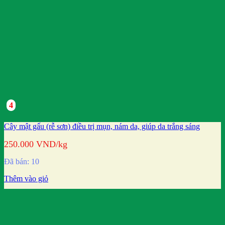
4
Cây mật gấu (rễ sơn) điều trị mụn, nám da, giúp da trắng sáng
250.000
VND
/kg
Đã bán: 10
Thêm vào giỏ