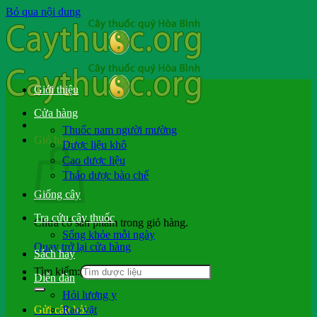
Bỏ qua nội dung
Giới thiệu
Cửa hàng
Thuốc nam người mường
Giỏ hàng
Dược liệu khô
Cao dược liệu
Thảo dược bào chế
Giống cây
Tra cứu cây thuốc
Chưa có sản phẩm trong giỏ hàng.
Sống khỏe mỗi ngày
Quay trở lại cửa hàng
Sách hay
Tìm kiếm:
Diễn đàn
Hỏi lương y
Rao vặt
Gửi câu hỏi