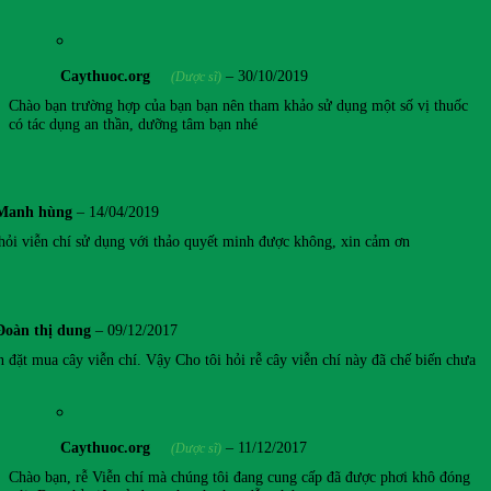
Caythuoc.org
–
30/10/2019
(Dược sĩ)
Chào bạn trường hợp của bạn bạn nên tham khảo sử dụng một số vị thuốc
có tác dụng an thần, dưỡng tâm bạn nhé
Manh hùng
–
14/04/2019
hỏi viễn chí sử dụng với thảo quyết minh được không, xin cảm ơn
Đoàn thị dung
–
09/12/2017
 đặt mua cây viễn chí. Vậy Cho tôi hỏi rễ cây viễn chí này đã chế biến chưa
Caythuoc.org
–
11/12/2017
(Dược sĩ)
Chào bạn, rễ Viễn chí mà chúng tôi đang cung cấp đã được phơi khô đóng