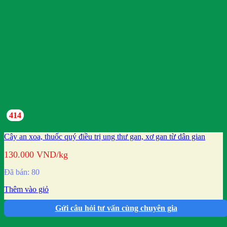
414
Cây an xoa, thuốc quý điều trị ung thư gan, xơ gan từ dân gian
130.000
VND
/kg
Đã bán: 80
Thêm vào giỏ
Gửi câu hỏi tư vấn cùng chuyên gia