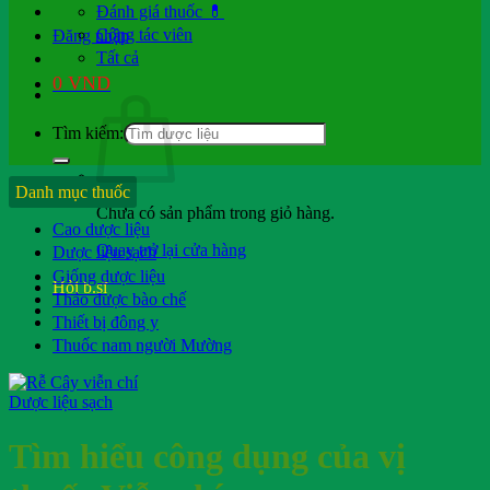
Đánh giá thuốc 💊
Cộng tác viên
Đăng nhập
Tất cả
0
VND
Tìm kiếm:
Danh mục thuốc
Chưa có sản phẩm trong giỏ hàng.
Cao dược liệu
Quay trở lại cửa hàng
Dược liệu sạch
Giống dược liệu
Hỏi b.sĩ
Thảo dược bào chế
Thiết bị đông y
Thuốc nam người Mường
Dược liệu sạch
Tìm hiểu công dụng của vị