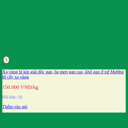
5
Xạ vàng bí kíp giải độc gan, hạ men gan cao, khô gan ở xứ Mường
từ cây xạ vàng
150.000
VND
/kg
Đã bán: 10
Thêm vào giỏ