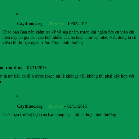
Caythuoc.org
–
19/02/2017
(Dược sĩ)
Chào bạn Bạn nên kiểm tra kỹ về sản phẩm trước khi ngâm bởi cụ viễn chí
hiện nay có giá bán cao hơn nhiều của ba kích Tím bạn nhé. Nếu đúng là củ
viên chí thì bạn ngâm rượu được bình thường
bui thu thủy
–
01/11/2016
 là nữ liệu có dì h được (bạch tật lê không) nếu không thì phải kếy hợp với
ạ
Caythuoc.org
–
02/11/2016
(Dược sĩ)
Chào bạn trường hợp của bạn dùng bạch tật lê được bình thường