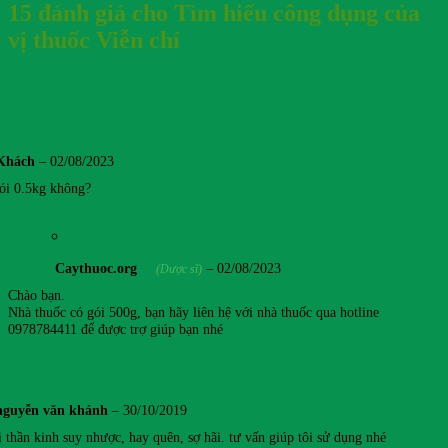
15 đánh giá cho
Tìm hiểu công dụng của
vị thuốc Viễn chí
Khách
–
02/08/2023
ói 0.5kg không?
Caythuoc.org
–
02/08/2023
(Dược sĩ)
Chào bạn.
Nhà thuốc có gói 500g, bạn hãy liên hệ với nhà thuốc qua hotline
0978784411 để được trợ giúp bạn nhé
nguyễn văn khánh
–
30/10/2019
ị thần kinh suy nhược, hay quên, sợ hãi. tư vấn giúp tôi sử dụng nhé