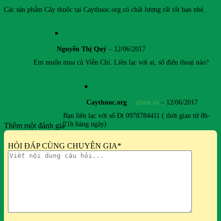
Các sản phẩm Cây thuốc tại Caythuoc.org có chất lượng rất tốt bạn nhé.
Nguyễn Thị Quý
–
12/06/2017
Em muốn mua củ Viễn Chí. Liên lạc với ai, số điện thoại nào?
Caythuoc.org
–
12/06/2017
(Dược sĩ)
Bạn liên lạc với số Đt 0978784411 ( thời gian từ 8h-
21h hàng ngày)
Thêm một đánh giá
HỎI ĐÁP CÙNG CHUYÊN GIA
*