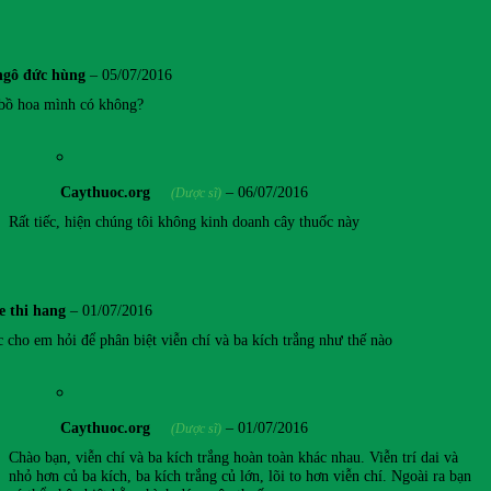
ngô đức hùng
–
05/07/2016
 bồ hoa mình có không?
Caythuoc.org
–
06/07/2016
(Dược sĩ)
Rất tiếc, hiện chúng tôi không kinh doanh cây thuốc này
le thi hang
–
01/07/2016
 cho em hỏi để phân biệt viễn chí và ba kích trắng như thế nào
Caythuoc.org
–
01/07/2016
(Dược sĩ)
Chào bạn, viễn chí và ba kích trắng hoàn toàn khác nhau. Viễn trí dai và
nhỏ hơn củ ba kích, ba kích trắng củ lớn, lõi to hơn viễn chí. Ngoài ra bạn