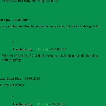
có thể phân biệt bằng hình dáng cây thuốc
Mr Quý
–
02/06/2016
c cho minhg hỏi Viễn chí có phải là tên gọi khác của Ba kích không? Cảm
Caythuoc.org
–
04/06/2016
(Dược sĩ)
Viễn chí và ba kích là 2 vị thuốc hoàn toàn khác nhau mặc dù hình dáng
nhìn rất giống.
Lam Chan Huy
–
26/05/2015
oc Nay Tot Khong
Caythuoc.org
–
26/05/2015
(Dược sĩ)