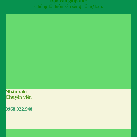
Bạn cần giúp đỡ?
Chúng tôi luôn sẵn sàng hỗ trợ bạn.
Nhắn zalo
Chuyên viên
0968.022.948