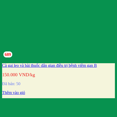
689
Cà gai leo và bài thuốc dân gian điều trị bệnh viêm gan B
150.000
VND
/kg
Đã bán: 50
Thêm vào giỏ