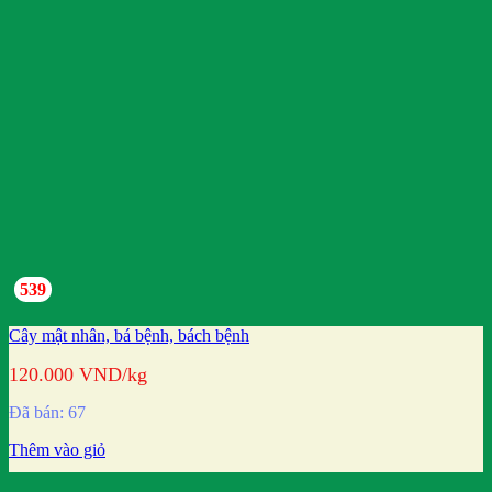
539
Cây mật nhân, bá bệnh, bách bệnh
120.000
VND
/kg
Đã bán: 67
Thêm vào giỏ