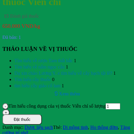
thuốc Viễn chí
15
Đánh giá thuốc
650.000
VND
/kg
Đã bán: 1
THẢO LUẬN VỀ VỊ THUỐC
Tìm hiểu về rượu Tam thất bắc
1
Tìm hiểu về nấm ngọc cẩu
1
Dạ xin chào Lương Y, e tìm hiểu về cây bạch tật lê?
1
Tìm hiểu cây thuốc
0
tìm hiểu cây giảo cổ lam
1
🔃 Xem thêm
Tìm hiểu công dụng của vị thuốc Viễn chí số lượng
Đặt thuốc
Danh mục:
Dược liệu sạch
Thẻ:
Di mộng tinh
,
Ho thông đờm
,
Tăng
cường trí nhớ