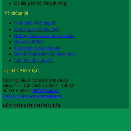
Đã đăng ký bộ công thương.
Về chúng tôi
Giới thiệu về chúng tôi
Điều khoản và điều kiện
Hướng dẫn thao tác trên website
Bảo mật dữ liệu
Giá Cước và vận chuyển
Bản đồ Trung tâm cây thuốc quý
Liên hệ với chúng tôi
LỊCH LÀM VIỆC
Làm việc tất cả các ngày trong tuần
Sáng: 7h – 12h Chiều: 13h30 – 19h30
Số ĐT CSKH:
0978.78.44.11
Đơn vị tài trợ:
www.xexinh.net
KẾT NỐI VỚI CHÚNG TÔI