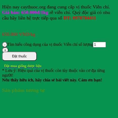
Hiện nay caythuoc.org đang cung cấp vị thuốc Viễn chí.
Giá bán: 650.000đ/1kg
rễ viễn chí. Quý độc giả có nhu
cầu hãy liên hệ trực tiếp qua số
ĐT: 0978784411
650.000
VND
/kg
Tìm hiểu công dụng của vị thuốc Viễn chí số lượng
Đặt thuốc
Đặt mua giống dược liệu
* Lưu ý: Hiệu quả của vị thuốc còn tùy thuộc vào cơ địa từng
người!
Nếu thấy hữu ích, hãy chia sẻ bài viết này. Cảm ơn bạn!
Sản phẩm tương tự