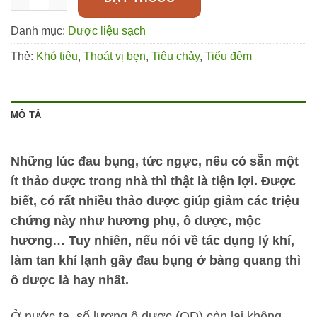
Danh mục:
Dược liệu sạch
Thẻ:
Khó tiêu
,
Thoát vị bẹn
,
Tiêu chảy
,
Tiểu đêm
MÔ TẢ
Những lúc đau bụng, tức ngực, nếu có sẵn một
ít thảo dược trong nhà thì thật là tiện lợi. Được
biết, có rất nhiều thảo dược giúp giảm các triệu
chứng này như hương phụ, ô dược, mộc
hương… Tuy nhiên, nếu nói về tác dụng lý khí,
làm tan khí lạnh gây đau bụng ở bàng quang thì
ô dược là hay nhất.
Ở nước ta, số lượng ô dược (OD) còn lại không