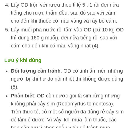
Lấy OD trộn với rượu theo tỉ lệ 5 : 1 rồi đợi nửa
tiếng cho rượu thấm đều, sau đó sao với cám
cho đến khi thuốc có màu vàng và rây bỏ cám.
Lấy muối pha nước rồi tẩm vào OD (cứ 10 kg OD
thì dùng 160 g muối), đợi nửa tiếng rồi sao với
cám cho đến khi có màu vàng nhạt (4).
Lưu ý khi dùng
Đối tượng cần tránh
: OD có tính ấm nên những
người bị khí hư do nội nhiệt thì không được dùng
(5).
Phân biệt
: OD còn được gọi là sim rừng nhưng
không phải cây sim (Rodomyrtus tomentosa).
Trên thực tế, có một số người đã dùng rễ cây sim
để làm ô dược. Vì vậy, khi mua làm thuốc, các
bạn cần lưu ý chọn chỗ uy tín để tránh mua