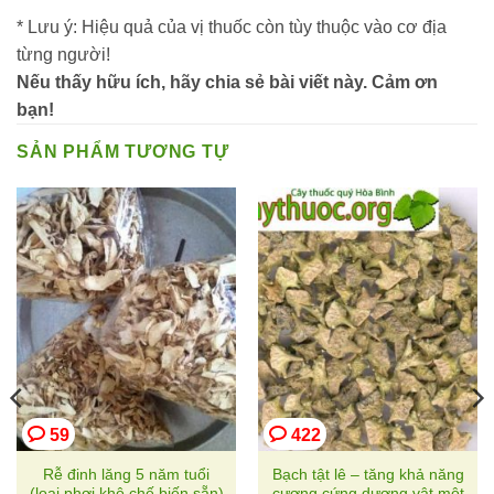
* Lưu ý: Hiệu quả của vị thuốc còn tùy thuộc vào cơ địa
từng người!
Nếu thấy hữu ích, hãy chia sẻ bài viết này. Cảm ơn
bạn!
SẢN PHẨM TƯƠNG TỰ
59
422
Rễ đinh lăng 5 năm tuổi
Bạch tật lê – tăng khả năng
(loại phơi khô chế biến sẵn)
cương cứng dương vật một