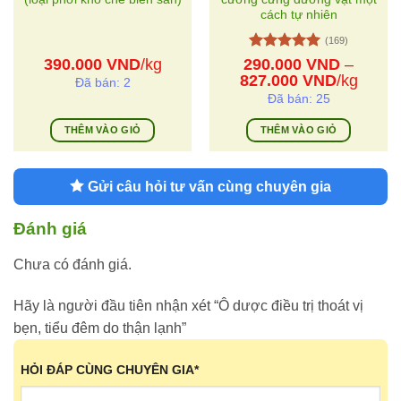
cách tự nhiên
(169)
Được xếp
390.000
VND
/kg
290.000
VND
–
hạng
5
5
Khoảng
827.000
VND
/kg
Đã bán: 2
sao
giá:
Đã bán: 25
từ
290.000
THÊM VÀO GIỎ
THÊM VÀO GIỎ
đến
Sản
827.000
phẩm
Gửi câu hỏi tư vấn cùng chuyên gia
này
có
nhiều
Đánh giá
biến
thể.
Chưa có đánh giá.
Các
tùy
Hãy là người đầu tiên nhận xét “Ô dược điều trị thoát vị
chọn
bẹn, tiểu đêm do thận lạnh”
có
thể
HỎI ĐÁP CÙNG CHUYÊN GIA
*
được
chọn