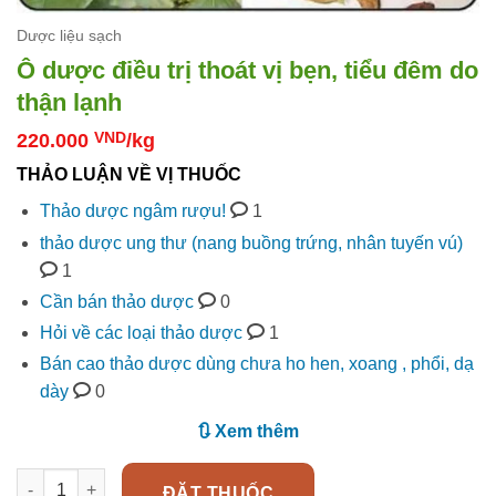
Dược liệu sạch
Ô dược điều trị thoát vị bẹn, tiểu đêm do
thận lạnh
220.000
VND
/kg
THẢO LUẬN VỀ VỊ THUỐC
Thảo dược ngâm rượu!
1
thảo dược ung thư (nang buồng trứng, nhân tuyến vú)
1
Cần bán thảo dược
0
Hỏi về các loại thảo dược
1
Bán cao thảo dược dùng chưa ho hen, xoang , phổi, dạ
dày
0
🔃 Xem thêm
Ô dược điều trị thoát vị bẹn, tiểu đêm do thận lạnh số lượng
ĐẶT THUỐC