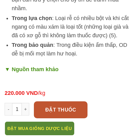
nhầm.
Trong lựa chọn
: Loại rễ có nhiều bột và khi cắt
ngang có màu xám là loại tốt (những loại già và
đã có xơ gỗ thì không làm thuốc được) (5).
Trong bảo quản
: Trong điều kiện ẩm thấp, OD
dễ bị mối mọt làm hư hoại.
▼
Nguồn tham khảo
220.000
VND
/kg
Ô dược điều trị thoát vị bẹn, tiểu đêm do thận lạnh số lượng
ĐẶT THUỐC
ĐẶT MUA GIỐNG DƯỢC LIỆU