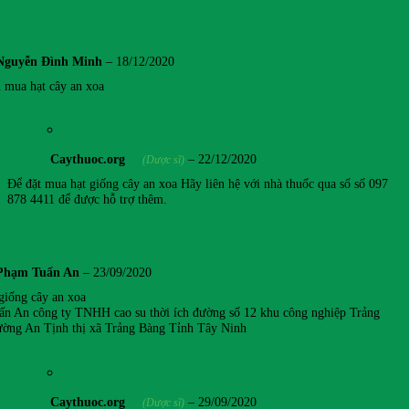
Nguyễn Đình Minh
–
18/12/2020
 mua hạt cây an xoa
Caythuoc.org
–
22/12/2020
(Dược sĩ)
Để đặt mua hạt giống cây an xoa Hãy liên hệ với nhà thuốc qua số số 097
878 4411 để được hỗ trợ thêm.
Phạm Tuấn An
–
23/09/2020
giống cây an xoa
n An công ty TNHH cao su thời ích đường số 12 khu công nghiệp Trảng
ờng An Tịnh thị xã Trảng Bàng Tỉnh Tây Ninh
Caythuoc.org
–
29/09/2020
(Dược sĩ)