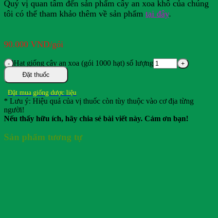
Quý vị quan tâm đến sản phẩm cây an xoa khô của chúng
tôi có thể tham khảo thêm về sản phẩm
tại đây
.
90.000
VND
/gói
Hạt giống cây an xoa (gói 1000 hạt) số lượng
Đặt thuốc
Đặt mua giống dược liệu
* Lưu ý: Hiệu quả của vị thuốc còn tùy thuộc vào cơ địa từng
người!
Nếu thấy hữu ích, hãy chia sẻ bài viết này. Cảm ơn bạn!
Sản phẩm tương tự