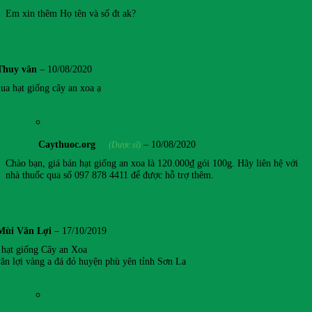
Em xin thêm Họ tên và số đt ak?
Thuy vân
–
10/08/2020
mua hạt giống cây an xoa ạ
Caythuoc.org
–
10/08/2020
(Dược sĩ)
Chào bạn, giá bán hạt giống an xoa là 120.000₫ gói 100g. Hãy liên hệ với
nhà thuốc qua số 097 878 4411 để được hỗ trợ thêm.
Mùi Văn Lợi
–
17/10/2019
hạt giống Cây an Xoa
ăn lợi vàng a đá đỏ huyện phù yên tỉnh Sơn La