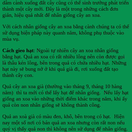
dâm cành xuống đất cây cũng có thể sinh trưởng phát triển
thành một cây mới. Đây là một trong những cách đơn
giản, hiệu quả nhất để nhân giống cây an xoa.
Với cách nhân giống cây an xoa bằng cành chúng ta có thể
sử dụng biện pháp này quanh năm, không phụ thuộc vào
mùa vụ.
Cách gieo hạt
: Ngoài tự nhiên cây an xoa nhân giống
bằng hạt. Quả an xoa có rất nhiều lông nên còn được gọi
là thâu kén lông, bên trong quả có chứa nhiều hạt. Những
hạt này sẽ bung nở ở khi quả già đi, rơi xuống đất tạo
thành cây con.
Quả cây an xoa già (thường vào tháng 9, tháng 10 hàng
năm) thì ta mới có thể lấy hạt để nhân giống. Nếu lấy hạt
giống an xoa vào những thời điểm khác trong năm, khi ấy
quả còn non nhân giống sẽ không thành công.
Quả an xoà già có màu đen, khô, bên trong có hạt. Hiện
nay một số nơi có bán quả an xoa nhưng còn rất non nếu
quý vị thấy quả non thì không nên sử dụng để nhân giống.