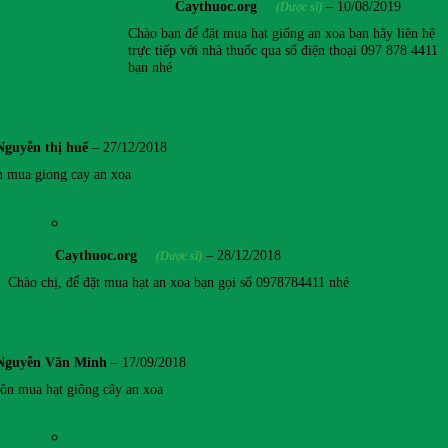
Caythuoc.org
–
10/08/2019
(Dược sĩ)
Chào bạn để đặt mua hạt giống an xoa bạn hãy liên hệ
trực tiếp với nhà thuốc qua số điện thoại 097 878 4411
bạn nhé
Nguyễn thị huế
–
27/12/2018
n mua giong cay an xoa
Caythuoc.org
–
28/12/2018
(Dược sĩ)
Chào chị, để đặt mua hạt an xoa bạn gọi số 0978784411 nhé
Nguyễn Văn Minh
–
17/09/2018
n mua hạt giông cây an xoa