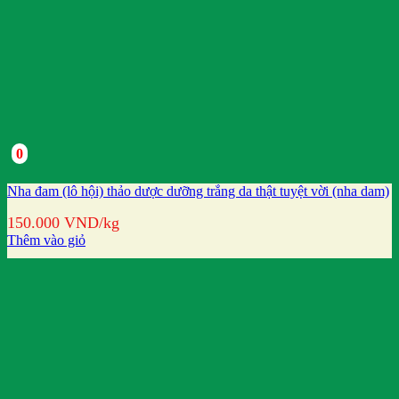
0
Nha đam (lô hội) thảo dược dưỡng trắng da thật tuyệt vời (nha dam)
150.000
VND
/kg
Thêm vào giỏ