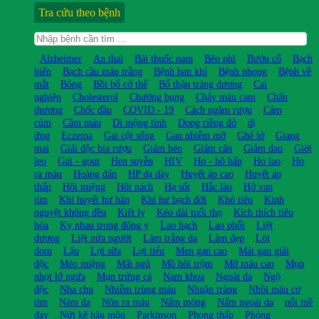
Tra cứu theo bệnh
Alzheimer
An thai
Bài thuốc nam
Béo phì
Bướu cổ
Bạch
biến
Bạch cầu máu trắng
Bệnh ban khỉ
Bệnh phong
Bệnh về
mắt
Bỏng
Bồi bổ cở thể
Bổ thận tráng dương
Cai
nghiện
Cholesterol
Chướng bụng
Chảy máu cam
Chấn
thương
Chốc đầu
COVID - 19
Cách ngâm rượu
Cảm
cúm
Cầm máu
Di mộng tinh
Dong riềng đỏ
dị
ứng
Eczema
Gai cột sống
Gan nhiễm mỡ
Ghẻ lở
Giang
mai
Giải độc bia rượu
Giảm béo
Giảm cân
Giảm đau
Giời
leo
Gút - gout
Hen suyễn
HIV
Ho - hô hấp
Ho lao
Ho
ra máu
Hoàng đản
HP dạ dày
Huyết áp cao
Huyết áp
thấp
Hôi miệng
Hôi nách
Hạ sốt
Hắc lào
Hở van
tim
Khí huyết hư hàn
Khí hư bạch đới
Khó tiêu
Kinh
nguyệt không đều
Kiết lỵ
Kéo dài tuổi thọ
Kích thích tiêu
hóa
Kỵ nhau trong đông y
Lao hạch
Lao phổi
Liệt
dương
Liệt nửa người
Làm trắng da
Làm đẹp
Lòi
dom
Lậu
Lợi sữa
Lợi tiểu
Men gan cao
Mát gan giải
độc
Méo miệng
Mất ngủ
Mồ hôi trộm
Mỡ máu cao
Mụn
nhọt lở ngứa
Mụn trứng cá
Nam khoa
Ngoài da
Ngộ
độc
Nha chu
Nhiễm trùng máu
Nhuận tràng
Nhồi máu cơ
tim
Nám da
Nôn ra máu
Nấm móng
Nấm ngoài da
nổi mề
đay
Nứt kẽ hậu môn
Parkinson
Phong thấp
Phòng