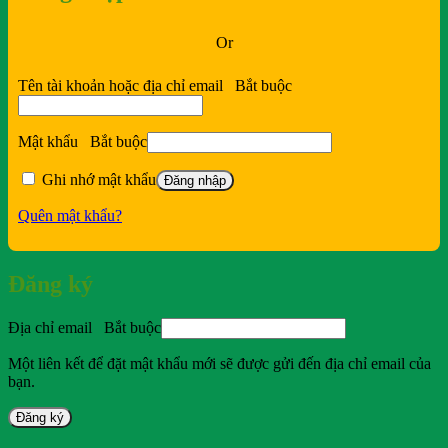
Or
Tên tài khoản hoặc địa chỉ email
Bắt buộc
Mật khẩu
Bắt buộc
Ghi nhớ mật khẩu
Đăng nhập
Quên mật khẩu?
Đăng ký
Địa chỉ email
Bắt buộc
Một liên kết để đặt mật khẩu mới sẽ được gửi đến địa chỉ email của
bạn.
Đăng ký