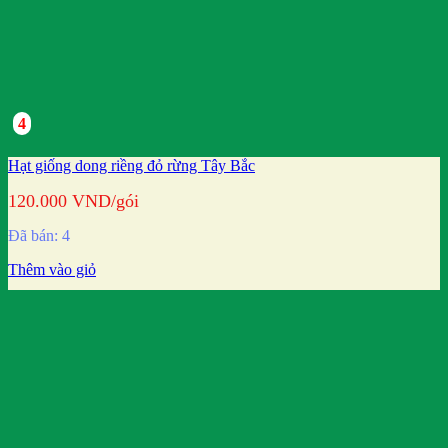
4
Hạt giống dong riềng đỏ rừng Tây Bắc
120.000
VND
/gói
Đã bán: 4
Thêm vào giỏ