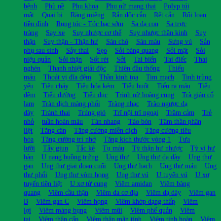
bệnh
Phù nề
Phụ khoa
Phụ nữ mang thai
Polyp túi
mật
Quai bị
Răng miệng
Rắn độc cắn
Rết cắn
Rối loạn
tiền đình
Rụng tóc - Tóc bạc sớm
Sa dạ con
Sa trực
tràng
Say xe
Suy nhược cơ thể
Suy nhược thần kinh
Suy
thận
Suy thận - Thận hư
Sán chó
Sán máu
Sưng vú
Sản
phụ sau sinh
Sảy thai
Sẹo
Sỏi bàng quang
Sỏi mật
Sỏi
niệu quản
Sỏi thận
Sốt rét
Sởi
Tai biến
Tai điếc
Thai
nghén
Thanh nhiệt giải độc
Thiên đầu thống
Thiếu
máu
Thoát vị đĩa đệm
Thần kinh tọa
Tim mạch
Tinh trùng
yếu
Tiêu chảy
Tiêu hóa kém
Tiểu buốt
Tiểu ra máu
Tiểu
đêm
Tiểu đường
Tiểu đục
Trinh nữ hoàng cung
Trà giảo cổ
lam
Tràn dịch màng phổi
Tràng nhạc
Trào ngược dạ
dày
Tránh thai
Trúng gió
Trĩ nội trĩ ngoại
Trầm cảm
Trẻ
nhỏ
tuần hoàn máu
Tàn nhang
Táo bón
Tâm thần phân
liệt
Tăng cân
Tăng cường miễn dịch
Tăng cường tiêu
hóa
Tăng cường trí nhớ
Tăng kích thước vòng 1
Tưa
lưỡi
Tẩy giun
Tắc kè
Tụ máu
Tỳ thận hư nhược
Tỳ vị hư
hàn
U nang buồng trứng
Ung thư
Ung thư dạ dày
Ung thư
gan
Ung thư giai đoạn cuối
Ung thư hạch
Ung thư máu
Ung
thư phổi
Ung thư vòm họng
Ung thư vú
U tuyến vú
U xơ
tuyến tiền liệt
U xơ tử cung
Viêm amidan
Viêm bàng
quang
Viêm cầu thận
Viêm da cơ địa
Viêm dạ dày
Viêm gan
B
Viêm gan C
Viêm họng
Viêm khớp dạng thấp
Viêm
lợi
Viêm màng bụng
Viêm mũi
Viêm phế quản
Viêm
tai
Viêm thận cấp
Viêm thận mãn tính
Viêm tinh hoàn
Viêm