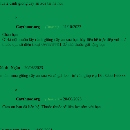
mua 2 canh giong cây an xoa tại hà nội
Caythuoc.org
–
11/10/2023
(Dược sĩ)
Chào bạn.
Ở Hà nội muốn lấy cành giống cây an xoa bạn hãy liên hệ trực tiếp với nhà
thuốc qua số điện thoại 0978784411 để nhà thuốc gửi tặng bạn
Đỗ thị Ngân
–
20/06/2023
n tâm mua giống cây an xoa và cà gai leo . tư vấn giúp e ạ Đt . 0355168xxx
Caythuoc.org
–
20/06/2023
(Dược sĩ)
Cảm ơn bạn đã liên hệ. Thuốc thuốc sẽ liên lạc sớm với bạn