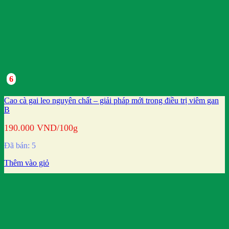
6
Cao cà gai leo nguyên chất – giải pháp mới trong điều trị viêm gan
B
190.000
VND
/100g
Đã bán: 5
Thêm vào giỏ