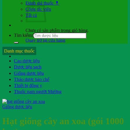
Đánh giá thuốc 💊
Cộng tác viên
Tất cả
Chưa có sản phẩm trong giỏ hàng.
Tìm kiếm:
Quay trở lại cửa hàng
Hỏi b.sĩ
Danh mục thuốc
Cao dược liệu
Dược liệu sạch
Giống dược liệu
Thảo dược bào chế
Thiết bị đông y
Thuốc nam người Mường
Giống dược liệu
Hạt giống cây an xoa (gói 1000