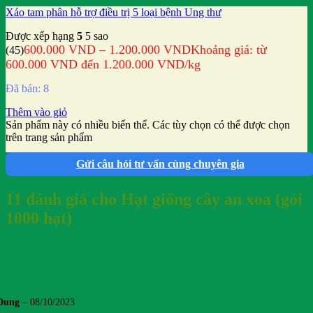
Xáo tam phân hỗ trợ điều trị 5 loại bệnh Ung thư
Được xếp hạng
5
5 sao
600.000
VND
–
1.200.000
VND
Khoảng giá: từ
(45)
600.000 VND đến 1.200.000 VND
/kg
Đã bán: 8
Thêm vào giỏ
Sản phẩm này có nhiều biến thể. Các tùy chọn có thể được chọn
trên trang sản phẩm
Gửi câu hỏi tư vấn cùng chuyên gia
11 đánh giá cho
Hạt giống cây an xoa (gói
1000 hạt)
Dung
–
08/10/2023