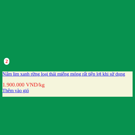
2
Nấm lim xanh rừng loại thái miếng mỏng rất tiện lợi khi sử dụng
1.900.000
VND
/kg
Thêm vào giỏ