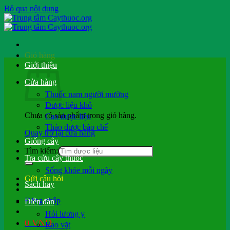
Bỏ qua nội dung
Giỏ hàng
Giới thiệu
Cửa hàng
Thuốc nam người mường
Dược liệu khô
Chưa có sản phẩm trong giỏ hàng.
Cao dược liệu
Thảo dược bào chế
Quay trở lại cửa hàng
Giống cây
Tìm kiếm:
Tra cứu cây thuốc
Sống khỏe mỗi ngày
Gửi câu hỏi
Sách hay
Đăng nhập
Diễn đàn
Hỏi lương y
0
VND
Rao vặt