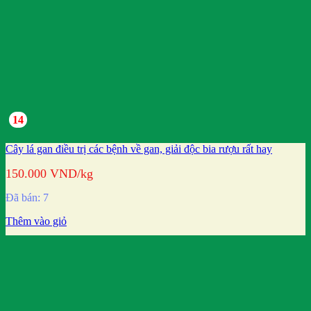
14
Cây lá gan điều trị các bệnh về gan, giải độc bia rượu rất hay
150.000
VND
/kg
Đã bán: 7
Thêm vào giỏ