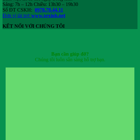
Sáng: 7h – 12h Chiều: 13h30 – 19h30
Số ĐT CSKH:
0978.78.44.11
Đơn vị tài trợ:
www.xexinh.net
KẾT NỐI VỚI CHÚNG TÔI
Bạn cần giúp đỡ?
Chúng tôi luôn sẵn sàng hỗ trợ bạn.