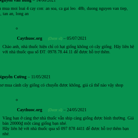
Nguyen van hung
–
14/06/2021
 mua moi loai 4 cay con: an soa, ca gai leo. 48b, duong nguyen van tiep,
, tan an, long an
Caythuoc.org
–
05/07/2021
(Dược sĩ)
Chào anh, nhà thuốc hiện chỉ có hạt giống không có cây giống. Hãy liên hệ
với nhà thuốc qua số ĐT: 0978.78.44.11 để được hỗ trợ thêm.
Nguyễn Cường
–
11/05/2021
ơ mua cành cây giống có chuyển được không, giá cả thế nào vậy shop
Caythuoc.org
–
24/05/2021
(Dược sĩ)
Vâng bạn ở càng thơ nhà thuốc vẫn ship càng giống được bình thường. Giá
bán 20000₫ một càng giống bạn nhé.
Hãy liên hệ với nhà thuốc qua số 097 878 4411 để được hỗ trợ thêm bạn
nhé.