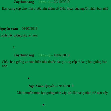
Caythuoc.org
–
20/10/2019
(Dược sĩ)
Bạn cung cấp cho nhà thuốc xin thêm số điện thoại của người nhận bạn nhé
Nguyễn toàn
–
06/07/2019
cành cây giống cây an xoa
Caythuoc.org
–
11/07/2019
(Dược sĩ)
Chào bạn giống an xoa hiện nhà thuốc đang cung cấp ở dạng hạt giống bạn
nhé
Ngô Xuân Quyết
–
09/08/2019
Mình muốn mua hạt giống;như vậy thì đặt hàng như thế nào vậy