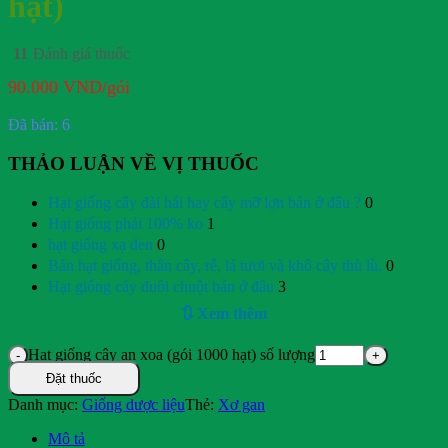
hạt)
11
Đánh giá thuốc
90.000
VND
/gói
Đã bán: 6
THẢO LUẬN VỀ VỊ THUỐC
Hạt giống cây đài hái hay cây mỡ lợn bán ở đâu ?
0
Hạt giống phải 100% ko
1
hạt giống xạ đen
0
Bán hạt giống, thân cây, rễ, lá tươi và khô cây thù lù.
0
Hạt giống cây đuôi chuột bán ở đâu
3
🔃 Xem thêm
Hạt giống cây an xoa (gói 1000 hạt) số lượng
Đặt thuốc
Danh mục:
Giống dược liệu
Thẻ:
Xơ gan
Mô tả