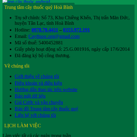
Trung tâm cây thuốc quý Hoà Bình
Trụ sở chính: Số 73, Khu Chiềng Khến, Thị trấn Mãn Đức,
huyện Tân Lạc, tỉnh Hoà Bình
Hotline:
0978.78.4411
–
0353.972.191
Email:
Caythuoc.org@gmail.com
Mã số thuế: 5400452881
Giấy phép hoạt động số: 25.G.001916, ngày cấp 17/6/2014
Đã đăng ký bộ công thương.
Về chúng tôi
Giới thiệu về chúng tôi
Điều khoản và điều kiện
Hướng dẫn thao tác trên website
Bảo mật dữ liệu
Giá Cước và vận chuyển
Bản đồ Trung tâm cây thuốc quý
Liên hệ với chúng tôi
LỊCH LÀM VIỆC
Làm việc tất cả các ngày trong tuần