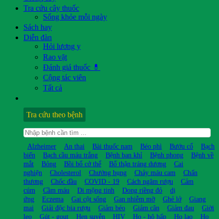
Tra cứu cây thuốc
Sống khỏe mỗi ngày
Sách hay
Diễn đàn
Hỏi lương y
Rao vặt
Đánh giá thuốc 💊
Cộng tác viên
Tất cả
Tra cứu theo bệnh
Alzheimer
An thai
Bài thuốc nam
Béo phì
Bướu cổ
Bạch
biến
Bạch cầu máu trắng
Bệnh ban khỉ
Bệnh phong
Bệnh về
mắt
Bỏng
Bồi bổ cở thể
Bổ thận tráng dương
Cai
nghiện
Cholesterol
Chướng bụng
Chảy máu cam
Chấn
thương
Chốc đầu
COVID - 19
Cách ngâm rượu
Cảm
cúm
Cầm máu
Di mộng tinh
Dong riềng đỏ
dị
ứng
Eczema
Gai cột sống
Gan nhiễm mỡ
Ghẻ lở
Giang
mai
Giải độc bia rượu
Giảm béo
Giảm cân
Giảm đau
Giời
leo
Gút - gout
Hen suyễn
HIV
Ho - hô hấp
Ho lao
Ho