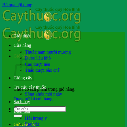
Bỏ qua nội dung
Giới thiệu
Cửa hàng
Thuốc nam người mường
Giỏ hàng
Dược liệu khô
Cao dược liệu
Thảo dược bào chế
Giống cây
Tra cứu cây thuốc
Chưa có sản phẩm trong giỏ hàng.
Sống khỏe mỗi ngày
Quay trở lại cửa hàng
Sách hay
Diễn đàn
Hỏi lương y
Rao vặt
Gửi câu hỏi