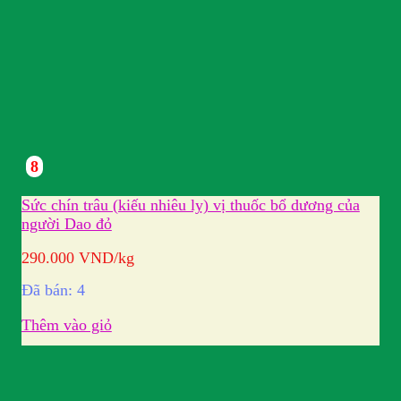
8
Sức chín trâu (kiếu nhiêu lỵ) vị thuốc bổ dương của
người Dao đỏ
290.000
VND
/kg
Đã bán: 4
Thêm vào giỏ