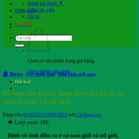
Đánh giá thuốc 💊
Cộng tác viên
Đăng nhập
Tất cả
0
VND
Chưa có sản phẩm trong giỏ hàng.
Quay trở lại cửa hàng
🏠 Home
Cây thuốc nam
,
Sống khỏe mỗi ngày
Hỏi b.sĩ
Những cây thuốc nam điều trị bệnh vô
sinh ở nam và nữ giới
Đăng vào
01/02/2021
19/03/2022
bởi
Cayhuoc org
👁️ Lượt xem:
180
Bệnh vô sinh diễn ra ở cả nam giới và nữ giới,