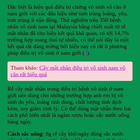
Đặc biệt là hiệu quả điều trị chứng vô sinh vô căn ở
nam giới với các dấu hiệu như tinh trùng loãng, yếu,
tinh trùng ít vận động. Thử nghiệm trên 350 bệnh
nhân vô sinh nam tại Malaysia bằng chiết xuất từ rễ
mật nhân đã cho hiệu kết quả khả quan, có tới 14,7%
trường hợp mang thai tự nhiên, có thể nói đây là một
kết quả rất đáng mừng bởi hiện nay có rất ít phương
pháp điều trị vô sinh ở nam giới (
2
).
Tham khảo:
Cây mật nhân điều trị vô sinh nam vô
căn rất hiệu quả
Rễ cây mật nhân trong điều trị bệnh vô sinh ở nam
giới nên dùng cho những trường hợp anh em bị vô
sinh do yếu, loãng tinh dùng, chất lượng tinh dịch
kém, suy giảm sinh lý. Có thể dùng mật nhân theo hai
cách phổ biến nhất là ngâm rượu hoặc sắc nước uống
hàng ngày.
Cách sắc uống
: 8g rễ cây khô/ngày dùng sắc nước