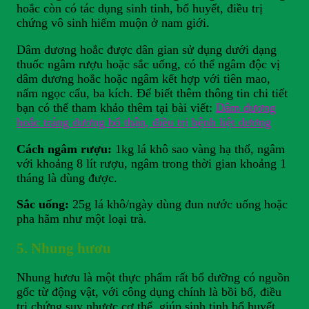
hoắc còn có tác dụng sinh tinh, bổ huyết, điều trị
chứng vô sinh hiếm muộn ở nam giới.
Dâm dương hoắc được dân gian sử dụng dưới dạng
thuốc ngâm rượu hoặc sắc uống, có thể ngâm độc vị
dâm dương hoắc hoặc ngâm kết hợp với tiên mao,
nấm ngọc cẩu, ba kích. Để biết thêm thông tin chi tiết
bạn có thể tham khảo thêm tại bài viết:
Dâm dương
hoắc tráng dương bổ thận, điều trị bệnh liệt dương
Cách ngâm rượu:
1kg lá khô sao vàng hạ thổ, ngâm
với khoảng 8 lít rượu, ngâm trong thời gian khoảng 1
tháng là dùng được.
Sắc uống:
25g lá khô/ngày dùng đun nước uống hoặc
pha hãm như một loại trà.
5. Nhung hươu
Nhung hươu là một thực phẩm rất bổ dưỡng có nguồn
gốc từ động vật, với công dụng chính là bồi bổ, điều
trị chứng suy nhược cơ thể, giúp sinh tinh bổ huyết.