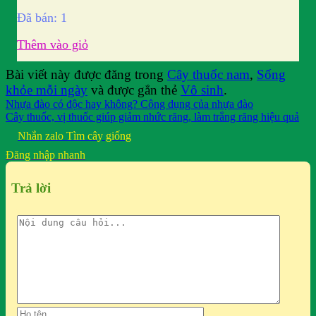
Đã bán: 1
Thêm vào giỏ
Bài viết này được đăng trong
Cây thuốc nam
,
Sống
khỏe mỗi ngày
và được gắn thẻ
Vô sinh
.
Nhựa đào có độc hay không? Công dụng của nhựa đào
Cây thuốc, vị thuốc giúp giảm nhức răng, làm trắng răng hiệu quả
Nhắn zalo
Tìm cây giống
Đăng nhập nhanh
Trả lời