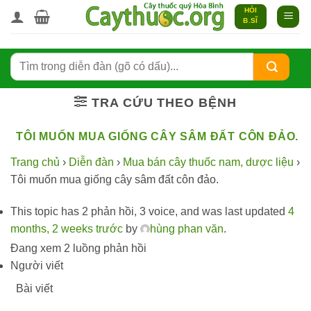
Bỏ
HỎI
B.SĨ
qua
nội
dung
TRA CỨU THEO BỆNH
TÔI MUỐN MUA GIỐNG CÂY SÂM ĐẤT CÔN ĐẢO.
Trang chủ
›
Diễn đàn
›
Mua bán cây thuốc nam, dược liệu
›
Tôi muốn mua giống cây sâm đất côn đảo.
This topic has 2 phản hồi, 3 voice, and was last updated
4
months, 2 weeks trước
by
hùng phan văn
.
Đang xem 2 luồng phản hồi
Người viết
Bài viết