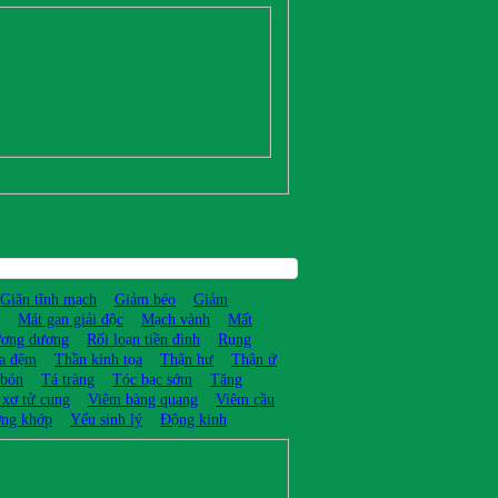
Giãn tĩnh mạch
Giảm béo
Giảm
Mát gan giải độc
Mạch vành
Mất
ương dương
Rối loạn tiền đình
Rụng
ĩa đệm
Thần kinh tọa
Thận hư
Thận ứ
 bón
Tá tràng
Tóc bạc sớm
Tăng
 xơ tử cung
Viêm bàng quang
Viêm cầu
ng khớp
Yếu sinh lý
Động kinh