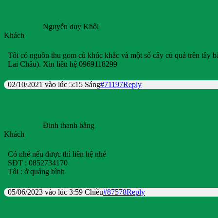
Nguyễn duy Khôi
Khách
Tôi có nguồn thu gom củ khúc khắc và một số cây củ quả trên tây b
Lai Châu). Xin liên hệ 0969118299
02/10/2021 vào lúc 5:15 Sáng
#71197
Reply
Đinh thanh bằng
Khách
Có nhé nếu được thì liên hệ nhé
SĐT : 0852734170
Tôi : ở quảng bình
05/06/2023 vào lúc 3:59 Chiều
#87578
Reply