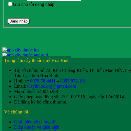
Giữ cho tôi đăng nhập
Đăng nhập
Trung tâm cây thuốc quý Hoà Bình
Trụ sở chính: Số 73, Khu Chiềng Khến, Thị trấn Mãn Đức, hu
Tân Lạc, tỉnh Hoà Bình
Hotline:
0978.78.4411
–
0353.972.191
Email:
Caythuoc.org@gmail.com
Mã số thuế: 5400452881
Giấy phép hoạt động số: 25.G.001916, ngày cấp 17/6/2014
Đã đăng ký bộ công thương.
Về chúng tôi
Giới thiệu về chúng tôi
Điều khoản và điều kiện