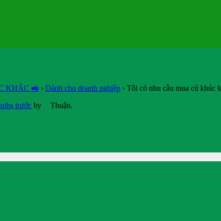
C KHÁC 🚜
›
Dành cho doanh nghiệp
›
Tôi có nhu cầu mua củ khúc k
nths trước
by
Thuận
.