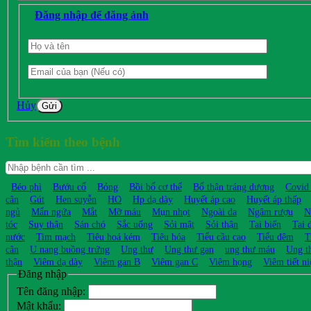
Đăng nhập để đăng ảnh
Hủy
Gửi
Tìm kiếm theo bệnh
Béo phì
Bướu cổ
Bỏng
Bồi bổ cơ thể
Bổ thận tráng dương
Covid
cân
Gút
Hen suyễn
HO
Hp dạ dày
Huyết áp cao
Huyết áp thấp
ngủ
Mẩn ngứa
Mắt
Mỡ máu
Mụn nhọt
Ngoài da
Ngâm rượu
N
tóc
Suy thận
Sán chó
Sắc uống
Sỏi mật
Sỏi thận
Tai biến
Tai 
nước
Tim mạch
Tiêu hoá kém
Tiêu hóa
Tiểu cầu cao
Tiểu đêm
T
cân
U nang buồng trứng
Ung thư
Ung thư gan
ung thư máu
Ung t
thận
Viêm dạ dày
Viêm gan B
Viêm gan C
Viêm họng
Viêm tiết ni
Đăng nhập
Tên đăng nhập:
Mật khẩu: