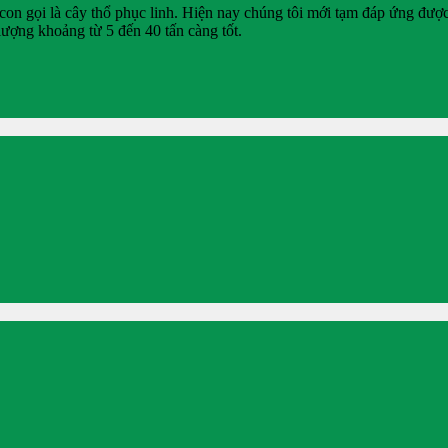
n gọi là cây thổ phục linh. Hiện nay chúng tôi mới tạm đáp ứng được 
ượng khoảng từ 5 đến 40 tấn càng tốt.