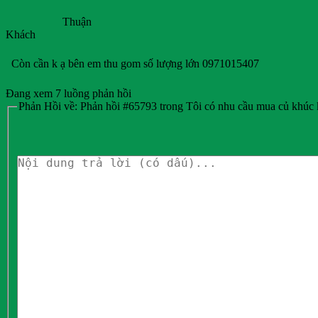
Thuận
Khách
Còn cần k ạ bên em thu gom số lượng lớn 0971015407
Đang xem 7 luồng phản hồi
Phản Hồi về: Phản hồi #65793 trong Tôi có nhu cầu mua củ khúc 