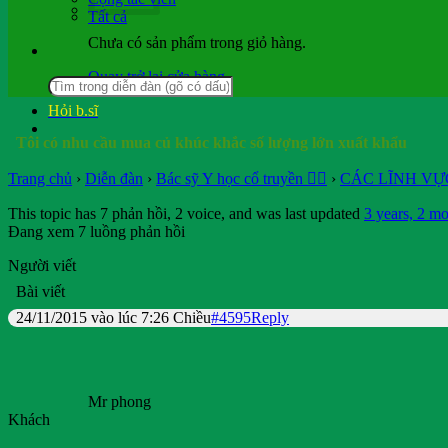
Tất cả
Chưa có sản phẩm trong giỏ hàng.
Quay trở lại cửa hàng
Tìm:
Hỏi b.sĩ
Tôi có nhu cầu mua củ khúc khắc số lượng lớn xuất khẩu
Trang chủ
›
Diễn đàn
›
Bác sỹ Y học cổ truyền 👨‍⚕️
›
CÁC LĨNH VỰ
This topic has 7 phản hồi, 2 voice, and was last updated
3 years, 2 mo
Đang xem 7 luồng phản hồi
Người viết
Bài viết
24/11/2015 vào lúc 7:26 Chiều
#4595
Reply
Mr phong
Khách