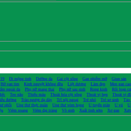
 19
Di mộng tinh
Dưỡng da
Gai cột sống
Gan nhiễm mỡ
Giun sán
Hở van tim
Kinh nguyệt không đều
Liệt dương
Làm đẹp
Men gan cao
ấm ngoài da
Phụ nữ mang thai
Phụ nữ sau sinh
Rong kinh
Rối loạn c
điếc
Teo não
Thiếu máu
Thoái hóa cột sống
Thoát vị bẹn
Thoát vị đ
iểu đường
Trào ngược dạ dày
Trĩ nội ngoại
Trẻ nhỏ
Trẻ sơ sinh
Táo
hư phổi
Ung thư thực quản
Ung thư vòm họng
U tuyến giáp
U vú
U
ệu
Viêm xoang
Viêm đại tràng
Vô sinh
Xuất tinh sớm
Xơ gan
Xươ