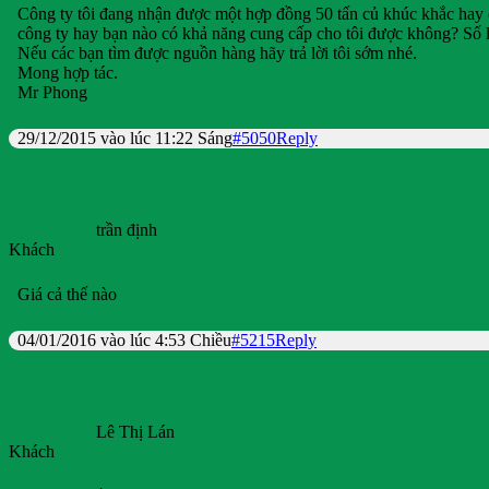
Công ty tôi đang nhận được một hợp đồng 50 tấn củ khúc khắc hay co
công ty hay bạn nào có khả năng cung cấp cho tôi được không? Số l
Nếu các bạn tìm được nguồn hàng hãy trả lời tôi sớm nhé.
Mong hợp tác.
Mr Phong
29/12/2015 vào lúc 11:22 Sáng
#5050
Reply
trần định
Khách
Giá cả thế nào
04/01/2016 vào lúc 4:53 Chiều
#5215
Reply
Lê Thị Lán
Khách