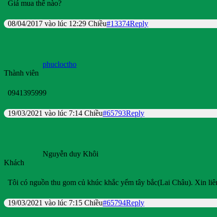
Giá mua thế nào?
08/04/2017 vào lúc 12:29 Chiều
#13374
Reply
phucloctho
Thành viên
0941395999
19/03/2021 vào lúc 7:14 Chiều
#65793
Reply
Nguyễn duy Khôi
Khách
Tôi có nguồn thu gom củ khúc khắc yểm tây bắc(Lai Châu). Xin l
19/03/2021 vào lúc 7:15 Chiều
#65794
Reply