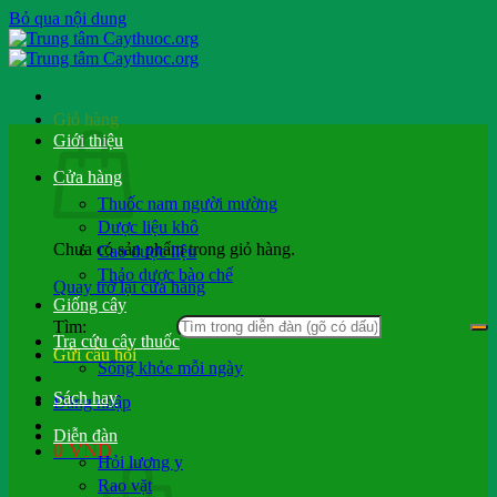
Bỏ qua nội dung
Giỏ hàng
Giới thiệu
Cửa hàng
Thuốc nam người mường
Dược liệu khô
Chưa có sản phẩm trong giỏ hàng.
Cao dược liệu
Thảo dược bào chế
Quay trở lại cửa hàng
Giống cây
Tìm:
Tra cứu cây thuốc
Gửi câu hỏi
Sống khỏe mỗi ngày
Sách hay
Đăng nhập
Diễn đàn
0
VND
Hỏi lương y
Rao vặt