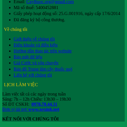
Email:
Caythuoc.org@gmail.com
Mã số thuế: 5400452881
Giấy phép hoạt động số: 25.G.001916, ngày cấp 17/6/2014
Đã đăng ký bộ công thương.
Về chúng tôi
Giới thiệu về chúng tôi
Điều khoản và điều kiện
Hướng dẫn thao tác trên website
Bảo mật dữ liệu
Giá Cước và vận chuyển
Bản đồ Trung tâm cây thuốc quý
Liên hệ với chúng tôi
LỊCH LÀM VIỆC
Làm việc tất cả các ngày trong tuần
Sáng: 7h – 12h Chiều: 13h30 – 19h30
Số ĐT CSKH:
0978.78.44.11
Đơn vị tài trợ:
www.xexinh.net
KẾT NỐI VỚI CHÚNG TÔI