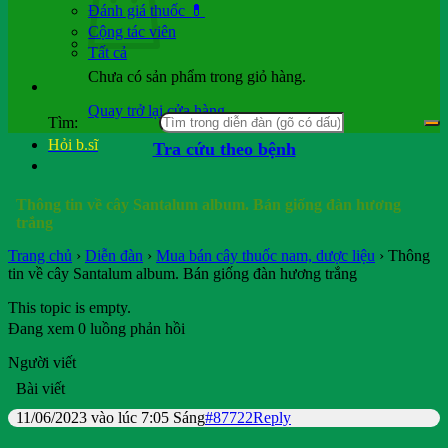
Đánh giá thuốc 💊
Cộng tác viên
Tất cả
Chưa có sản phẩm trong giỏ hàng.
Quay trở lại cửa hàng
Tìm:
Hỏi b.sĩ
Tra cứu theo bệnh
Thông tin về cây Santalum album. Bán giống đàn hương
trắng
Trang chủ
›
Diễn đàn
›
Mua bán cây thuốc nam, dược liệu
›
Thông
tin về cây Santalum album. Bán giống đàn hương trắng
This topic is empty.
Đang xem 0 luồng phản hồi
Người viết
Bài viết
11/06/2023 vào lúc 7:05 Sáng
#87722
Reply