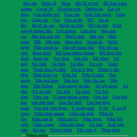
Béo phì
Bướu cổ
Bỏng
Bồi bổ cơ thể
Bổ thận tráng
dương
Covid 19
Di mộng tinh
Dưỡng da
Gai cột
sống
Gan nhiễm mỡ
Giun sán
Giãn tĩnh mạch
Giảm
béo
Giảm cân
Gút
Hen suyễn
HO
Hp dạ
dày
Huyết áp cao
Huyết áp thấp
Hở van tim
Kinh
nguyệt không đều
Liệt dương
Làm đẹp
Men gan
cao
Mát gan giải độc
Mạch vành
Mất ngủ
Mẩn
ngứa
Mắt
Mỡ máu
Mụn nhọt
Ngoài da
Ngâm
rượu
Nấm ngoài da
Phụ nữ mang thai
Phụ nữ sau
sinh
Rong kinh
Rối loạn cương dương
Rối loạn tiền
đình
Rụng tóc
Suy thận
Sán chó
Sắc uống
Sỏi
mật
Sỏi thận
Tai biến
Tai điếc
Teo não
Thiếu
máu
Thoái hóa cột sống
Thoát vị bẹn
Thoát vị đĩa
đệm
Thần kinh tọa
Thận hư
Thận ứ nước
Tim
mạch
Tiêu hoá kém
Tiêu hóa
Tiểu cầu cao
Tiểu
đêm
Tiểu đường
Trào ngược dạ dày
Trĩ nội ngoại
Trẻ
nhỏ
Trẻ sơ sinh
Táo bón
Tá tràng
Tóc bạc
sớm
Tăng cân
U nang buồng trứng
Ung thư
Ung thư
gan
ung thư máu
Ung thư phổi
Ung thư thực
quản
Ung thư vòm họng
U tuyến giáp
U vú
U xơ tử
cung
Viêm bàng quang
Viêm cầu thận
Viêm dạ
dày
Viêm gan B
Viêm gan C
Viêm họng
Viêm tiết
niệu
Viêm xoang
Viêm đại tràng
Vô sinh
Xuất tinh
sớm
Xơ gan
Xương khớp
Yếu sinh lý
Động kinh
Đăng nhập