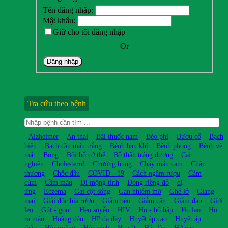
Tên đăng nhập:
Mật khẩu:
Giữ cho tôi đăng nhập
Or
Đăng nhập
Tra cứu theo bệnh
Alzheimer
An thai
Bài thuốc nam
Béo phì
Bướu cổ
Bạch
biến
Bạch cầu máu trắng
Bệnh ban khỉ
Bệnh phong
Bệnh về
mắt
Bỏng
Bồi bổ cở thể
Bổ thận tráng dương
Cai
nghiện
Cholesterol
Chướng bụng
Chảy máu cam
Chấn
thương
Chốc đầu
COVID - 19
Cách ngâm rượu
Cảm
cúm
Cầm máu
Di mộng tinh
Dong riềng đỏ
dị
ứng
Eczema
Gai cột sống
Gan nhiễm mỡ
Ghẻ lở
Giang
mai
Giải độc bia rượu
Giảm béo
Giảm cân
Giảm đau
Giời
leo
Gút - gout
Hen suyễn
HIV
Ho - hô hấp
Ho lao
Ho
ra máu
Hoàng đản
HP dạ dày
Huyết áp cao
Huyết áp
thấp
Hôi miệng
Hôi nách
Hạ sốt
Hắc lào
Hở van