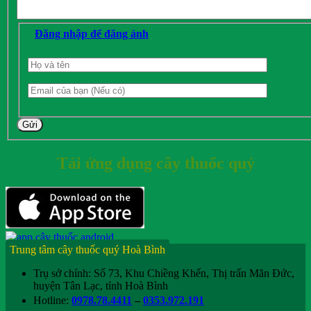
Đăng nhập để đăng ảnh
Gửi
Tải ứng dụng cây thuốc quý
Trung tâm cây thuốc quý Hoà Bình
Trụ sở chính: Số 73, Khu Chiềng Khến, Thị trấn Mãn Đức,
huyện Tân Lạc, tỉnh Hoà Bình
Hotline:
0978.78.4411
–
0353.972.191