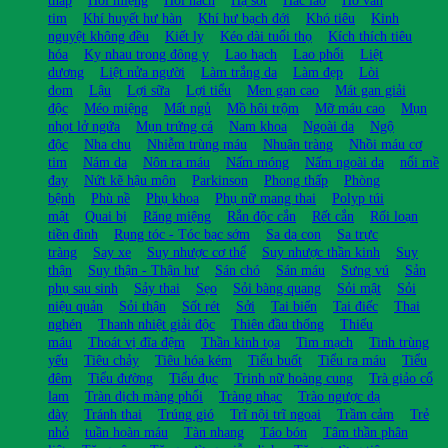
tim
Khí huyết hư hàn
Khí hư bạch đới
Khó tiêu
Kinh
nguyệt không đều
Kiết lỵ
Kéo dài tuổi thọ
Kích thích tiêu
hóa
Kỵ nhau trong đông y
Lao hạch
Lao phổi
Liệt
dương
Liệt nửa người
Làm trắng da
Làm đẹp
Lòi
dom
Lậu
Lợi sữa
Lợi tiểu
Men gan cao
Mát gan giải
độc
Méo miệng
Mất ngủ
Mồ hôi trộm
Mỡ máu cao
Mụn
nhọt lở ngứa
Mụn trứng cá
Nam khoa
Ngoài da
Ngộ
độc
Nha chu
Nhiễm trùng máu
Nhuận tràng
Nhồi máu cơ
tim
Nám da
Nôn ra máu
Nấm móng
Nấm ngoài da
nổi mề
đay
Nứt kẽ hậu môn
Parkinson
Phong thấp
Phòng
bệnh
Phù nề
Phụ khoa
Phụ nữ mang thai
Polyp túi
mật
Quai bị
Răng miệng
Rắn độc cắn
Rết cắn
Rối loạn
tiền đình
Rụng tóc - Tóc bạc sớm
Sa dạ con
Sa trực
tràng
Say xe
Suy nhược cơ thể
Suy nhược thần kinh
Suy
thận
Suy thận - Thận hư
Sán chó
Sán máu
Sưng vú
Sản
phụ sau sinh
Sảy thai
Sẹo
Sỏi bàng quang
Sỏi mật
Sỏi
niệu quản
Sỏi thận
Sốt rét
Sởi
Tai biến
Tai điếc
Thai
nghén
Thanh nhiệt giải độc
Thiên đầu thống
Thiếu
máu
Thoát vị đĩa đệm
Thần kinh tọa
Tim mạch
Tinh trùng
yếu
Tiêu chảy
Tiêu hóa kém
Tiểu buốt
Tiểu ra máu
Tiểu
đêm
Tiểu đường
Tiểu đục
Trinh nữ hoàng cung
Trà giảo cổ
lam
Tràn dịch màng phổi
Tràng nhạc
Trào ngược dạ
dày
Tránh thai
Trúng gió
Trĩ nội trĩ ngoại
Trầm cảm
Trẻ
nhỏ
tuần hoàn máu
Tàn nhang
Táo bón
Tâm thần phân