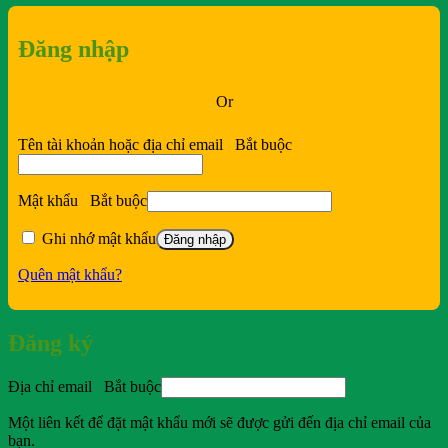
Đăng nhập
Or
Tên tài khoản hoặc địa chỉ email
Bắt buộc
Mật khẩu
Bắt buộc
Ghi nhớ mật khẩu
Đăng nhập
Quên mật khẩu?
Đăng ký
Địa chỉ email
Bắt buộc
Một liên kết để đặt mật khẩu mới sẽ được gửi đến địa chỉ email của
bạn.