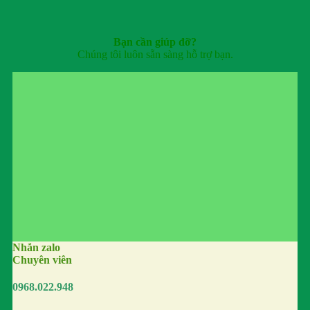
Bạn cần giúp đỡ?
Chúng tôi luôn sẵn sàng hỗ trợ bạn.
Nhắn zalo
Chuyên viên
0968.022.948