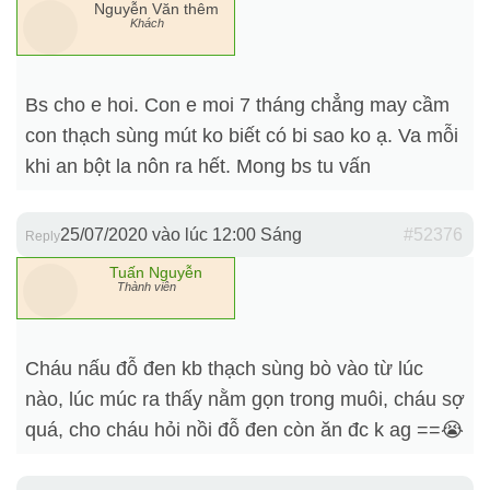
Nguyễn Văn thêm
Khách
Bs cho e hoi. Con e moi 7 tháng chẳng may cầm
con thạch sùng mút ko biết có bi sao ko ạ. Va mỗi
khi an bột la nôn ra hết. Mong bs tu vấn
25/07/2020 vào lúc 12:00 Sáng
#52376
Reply
Tuấn Nguyễn
Thành viên
Cháu nấu đỗ đen kb thạch sùng bò vào từ lúc
nào, lúc múc ra thấy nằm gọn trong muôi, cháu sợ
quá, cho cháu hỏi nồi đỗ đen còn ăn đc k ag ==😭