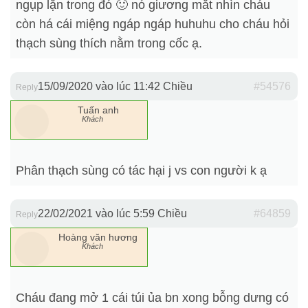
ngụp lặn trong đó 🙂 nó giương mắt nhìn cháu
còn há cái miệng ngáp ngáp huhuhu cho cháu hỏi
thạch sùng thích nằm trong cốc ạ.
15/09/2020 vào lúc 11:42 Chiều
#54576
Reply
Tuấn anh
Khách
Phân thạch sùng có tác hại j vs con người k ạ
22/02/2021 vào lúc 5:59 Chiều
#64859
Reply
Hoàng văn hương
Khách
Cháu đang mở 1 cái túi ủa bn xong bỗng dưng có