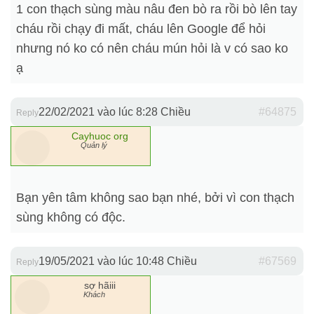
1 con thạch sùng màu nâu đen bò ra rồi bò lên tay
cháu rồi chạy đi mất, cháu lên Google để hỏi
nhưng nó ko có nên cháu mún hỏi là v có sao ko
ạ
22/02/2021 vào lúc 8:28 Chiều
#64875
Reply
Cayhuoc org
Quản lý
Bạn yên tâm không sao bạn nhé, bởi vì con thạch
sùng không có độc.
19/05/2021 vào lúc 10:48 Chiều
#67569
Reply
sợ hãiii
Khách