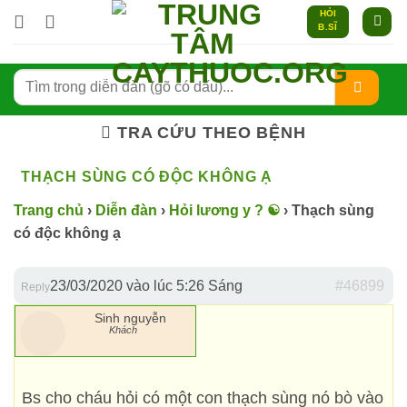
Bỏ
HỎI
B.SĨ
qua
nội
dung
TRA CỨU THEO BỆNH
THẠCH SÙNG CÓ ĐỘC KHÔNG Ạ
Trang chủ
›
Diễn đàn
›
Hỏi lương y ? ☯️
›
Thạch sùng
có độc không ạ
23/03/2020 vào lúc 5:26 Sáng
#46899
Reply
Sinh nguyễn
Khách
Bs cho cháu hỏi có một con thạch sùng nó bò vào