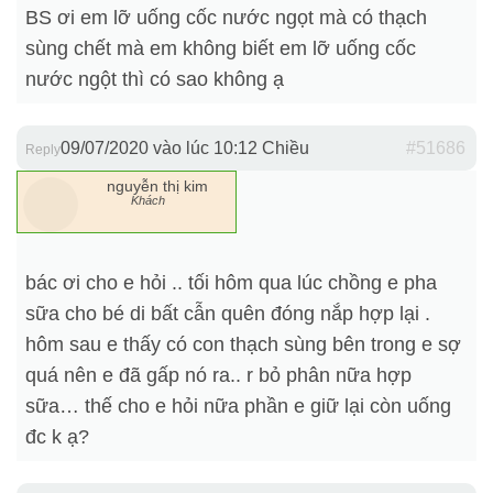
BS ơi em lỡ uống cốc nước ngọt mà có thạch
sùng chết mà em không biết em lỡ uống cốc
nước ngột thì có sao không ạ
09/07/2020 vào lúc 10:12 Chiều
#51686
Reply
nguyễn thị kim
Khách
bác ơi cho e hỏi .. tối hôm qua lúc chồng e pha
sữa cho bé di bất cẫn quên đóng nắp hợp lại .
hôm sau e thấy có con thạch sùng bên trong e sợ
quá nên e đã gấp nó ra.. r bỏ phân nữa hợp
sữa… thế cho e hỏi nữa phần e giữ lại còn uống
đc k ạ?