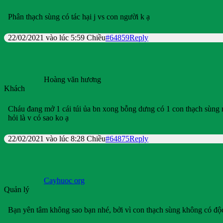
Phân thạch sùng có tác hại j vs con người k ạ
22/02/2021 vào lúc 5:59 Chiều
#64859
Reply
Hoàng văn hương
Khách
Cháu đang mở 1 cái túi ủa bn xong bỗng dưng có 1 con thạch sùng m
hỏi là v có sao ko ạ
22/02/2021 vào lúc 8:28 Chiều
#64875
Reply
Cayhuoc org
Quản lý
Bạn yên tâm không sao bạn nhé, bởi vì con thạch sùng không có độ