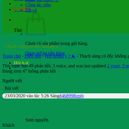
Cộng tác viên
0
VND
Tất cả
Tìm:
Chưa có sản phẩm trong giỏ hàng.
Thạch sùng có độc không ạ
Quay trở lại cửa hàng
Trang chủ
›
Diễn đàn
›
Hỏi lương y ? ☯️
›
Thạch sùng có độc không 
Hỏi b.sĩ
This topic has 49 phản hồi, 3 voice, and was last updated
2 years, 5 
Đang xem 47 luồng phản hồi
Người viết
Bài viết
23/03/2020 vào lúc 5:26 Sáng
#46899
Reply
Sinh nguyễn
Khách