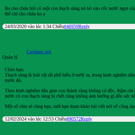
Bs cho cháu hỏi có một con thạch sùng nó bò vào cốc nước ngọt của
thể chỉ cho cháu ko ạ
24/03/2020 vào lúc 1:34 Chiều
#46959
Reply
Cayhuoc org
Quản lý
Chào bạn.
Thạch sùng là loài vật rất phổ biến ở nước ta, trong kinh nghiệm dân
trước đó.
Theo kinh nghiệm dân gian con thành sùng không có độc, thậm chí đ
nước có con thạch sùng bị chết cũng không ảnh hưởng gì đến sức k
Một số chia sẻ cùng bạn, mời bạn tham khảo bài viết nói về công dụ
12/02/2024 vào lúc 12:53 Chiều
#90572
Reply