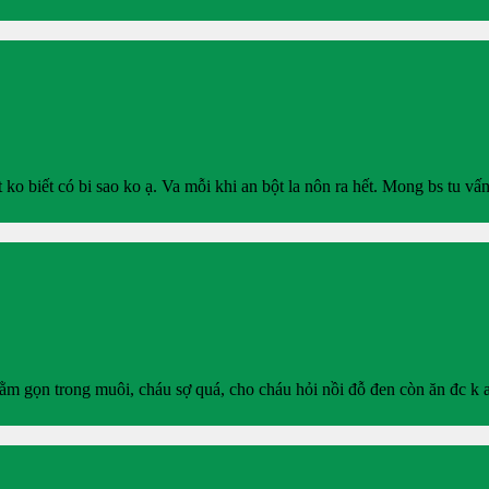
o biết có bi sao ko ạ. Va mỗi khi an bột la nôn ra hết. Mong bs tu vấ
nằm gọn trong muôi, cháu sợ quá, cho cháu hỏi nồi đỗ đen còn ăn đc k