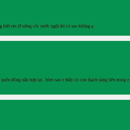
 biết em lỡ uống cốc nước ngột thì có sao không ạ
n quên đóng nắp hợp lại . hôm sau e thấy có con thạch sùng bên trong e 