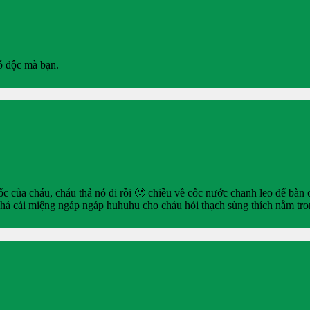
ó độc mà bạn.
c của cháu, cháu thả nó đi rồi 🙂 chiều về cốc nước chanh leo để bàn
há cái miệng ngáp ngáp huhuhu cho cháu hỏi thạch sùng thích nằm tro