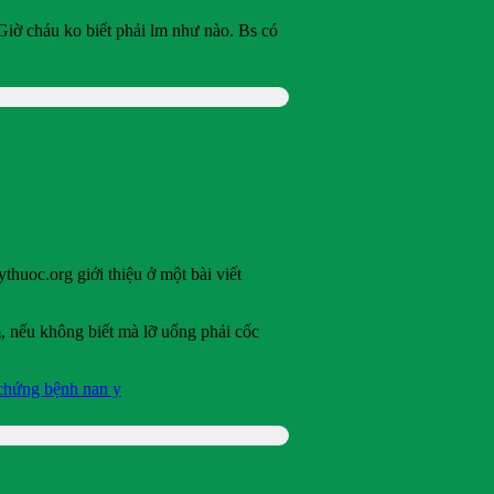
Giờ cháu ko biết phải lm như nào. Bs có
thuoc.org giới thiệu ở một bài viết
, nếu không biết mà lỡ uống phải cốc
 chứng bệnh nan y