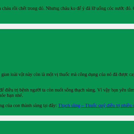
 cháu rồi chết trong đó. Nhưng cháu ko để ý đã lỡ uống cóc nước đó. 
 gian loài vật này còn là một vị thuốc mà công dụng của nó đã được cay
ể điều trị bệnh người ta còn nuốt sống thạch sùng. Vì vậy bạn yên tâm
hỏe bạn nhé.
ng của con thành sùng tại đây:
Thạch sùng – Thuốc quý điều trị nhiều