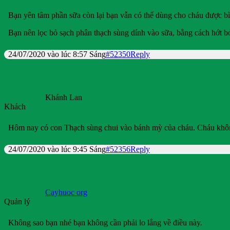
Bạn yên tâm phần sữa còn lại bạn vẫn có thể dùng cho cháu được b
Bạn nên lọc bỏ sạch phân thạch sùng dính vào sữa, bằng cách hớt bỏ
24/07/2020 vào lúc 8:57 Sáng
#52350
Reply
Khánh Lan
Khách
Hôm nay có con Thạch sùng chui vào bánh mỳ của cháu. Cháu không
24/07/2020 vào lúc 9:45 Sáng
#52356
Reply
Cayhuoc org
Quản lý
Không sao bạn nhé bạn không cần phải lo lắng về điều này.