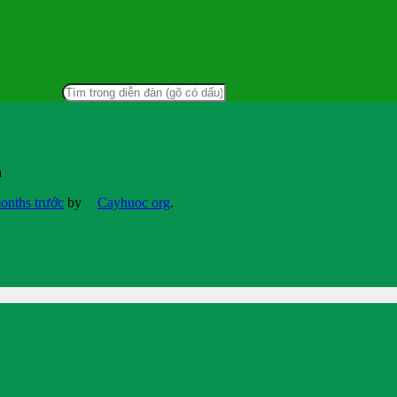
ạ
months trước
by
Cayhuoc org
.