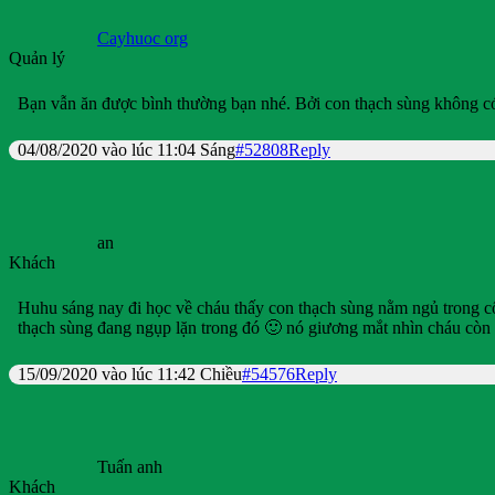
Cayhuoc org
Quản lý
Bạn vẫn ăn được bình thường bạn nhé. Bởi con thạch sùng không c
04/08/2020 vào lúc 11:04 Sáng
#52808
Reply
an
Khách
Huhu sáng nay đi học về cháu thấy con thạch sùng nằm ngủ trong cố
thạch sùng đang ngụp lặn trong đó 🙂 nó giương mắt nhìn cháu còn 
15/09/2020 vào lúc 11:42 Chiều
#54576
Reply
Tuấn anh
Khách