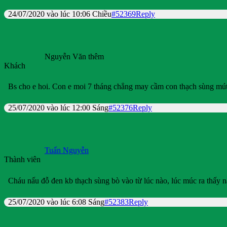
24/07/2020 vào lúc 10:06 Chiều
#52369
Reply
Nguyễn Văn thêm
Khách
Bs cho e hoi. Con e moi 7 tháng chẳng may cầm con thạch sùng mút k
25/07/2020 vào lúc 12:00 Sáng
#52376
Reply
Tuấn Nguyễn
Thành viên
Cháu nấu đỗ đen kb thạch sùng bò vào từ lúc nào, lúc múc ra thấy 
25/07/2020 vào lúc 6:08 Sáng
#52383
Reply