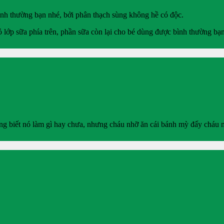
ình thường bạn nhé, bởi phân thạch sùng không hề có độc.
 lớp sữa phía trên, phần sữa còn lại cho bé dùng được bình thường bạ
 biết nó làm gì hay chưa, nhưng cháu nhỡ ăn cái bánh mỳ đấy cháu m