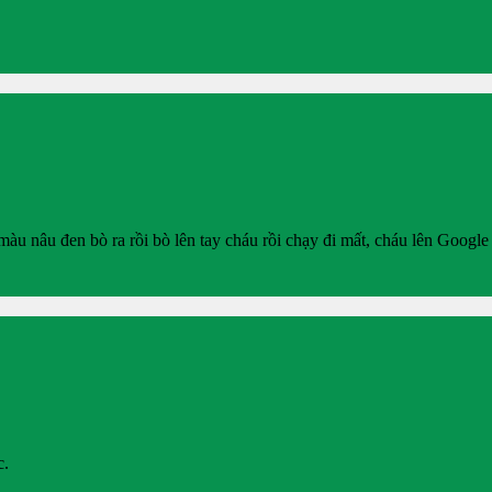
àu nâu đen bò ra rồi bò lên tay cháu rồi chạy đi mất, cháu lên Googl
c.