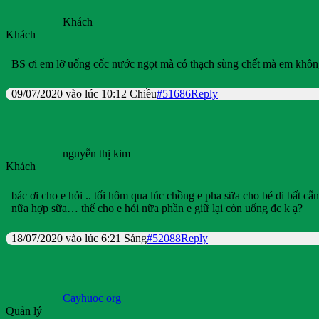
Khách
Khách
BS ơi em lỡ uống cốc nước ngọt mà có thạch sùng chết mà em không
09/07/2020 vào lúc 10:12 Chiều
#51686
Reply
nguyễn thị kim
Khách
bác ơi cho e hỏi .. tối hôm qua lúc chồng e pha sữa cho bé di bất cẫ
nữa hợp sữa… thế cho e hỏi nữa phần e giữ lại còn uống đc k ạ?
18/07/2020 vào lúc 6:21 Sáng
#52088
Reply
Cayhuoc org
Quản lý