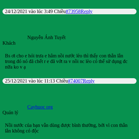
24/12/2021 vào lúc 3:49 Chiều
#73958
Reply
Nguyễn Ánh Tuyết
Khách
Bs ơi cho e hỏi trưa e hâm nồi nước lèo thì thấy con thằn lằn
trong đó nó đã chết r e đã vớt ra v nồi nc lèo có thể sử dụng đc
nữa ko v ạ
25/12/2021 vào lúc 11:13 Chiều
#74007
Reply
Cayhuoc org
Quản lý
Nồi nước của bạn vẫn dùng được bình thường, bởi vì con thằn
lằn không có độc