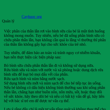
Cayhuoc org
Quản lý
Việc phân của thằn lằn rơi vào bình sữa của bé là một tình huống
không mong muốn. Tuy nhiên, nếu bé đã uống phần bình sữa có
chứa phân thằn lằn, bạn không cần quá lo lắng vì thường thì phân
của thằn lằn không gây hại cho sức khỏe của trẻ nhỏ.
Tuy nhiên, để đảm bảo an toàn và tránh nguy cơ nhiễm khuẩn,
bạn nên thực hiện các biện pháp sau:
Bỏ bình sữa chứa phân thằn lằn đi và không sử dụng nữa.
Rửa bình sữa và núm với nước và xà phòng hoặc dung dịch rửa
bình sữa để loại bỏ mọi dấu vết của phân.
Rửa sạch bình và núm bằng nước sạch.
Sử dụng bình sữa mới và núm sạch để cho bé tiếp tục ăn uống.
Nếu bé không có dấu hiệu không bình thường sau khi uống phân
thằn lằn, chẳng hạn như buồn nôn, nôn mửa, sốt, hoặc thay đổi
về sức khỏe, hãy theo dõi bé và nếu có bất kỳ vấn đề gì, hãy liên
hệ với bác sĩ trẻ em để được tư vấn cụ thể.
Lưu ý rằng đây chỉ là một tư vấn tổng quát và không thay thế cho