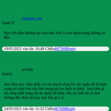
Cayhuoc org
Quản lý
Bạn yên tâm không sao bạn nhé, bởi vì con thạch sùng không có
độc.
19/05/2021 vào lúc 10:48 Chiều
#67569
Reply
sợ hãiii
Khách
huu hôm nay cháu thấy có con thạch sùng bò vào ngăn đá tủ lạnh
xong nó chui vào sâu bên trong mà ko đuổi ra được. Sau kiểu gì
nó cũng chết trong đó do nhiệt độ thấp. Hic ko biết nó có ảnh
hưởng đến thức ăn hay mùi hôi gì k ạ?
24/05/2021 vào lúc 11:32 Chiều
#67698
Reply