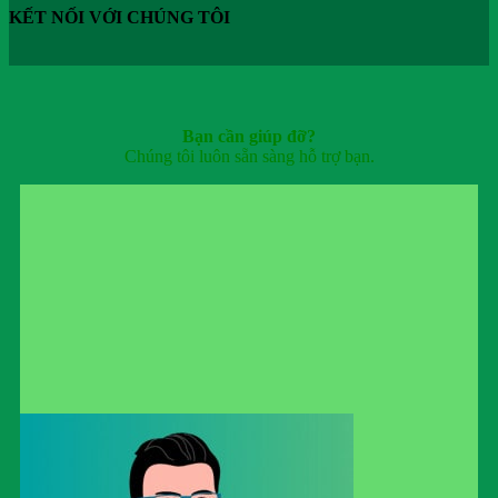
KẾT NỐI VỚI CHÚNG TÔI
Bạn cần giúp đỡ?
Chúng tôi luôn sẵn sàng hỗ trợ bạn.