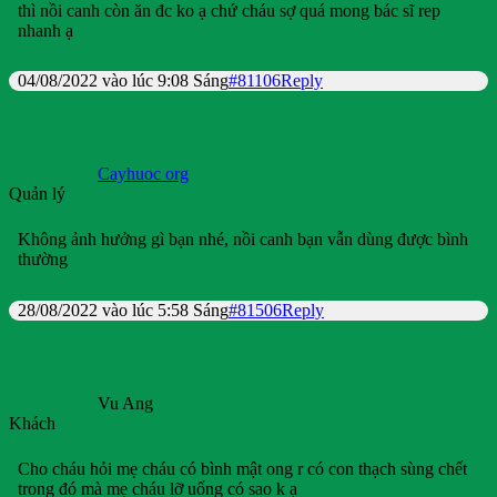
thì nồi canh còn ăn đc ko ạ chứ cháu sợ quá mong bác sĩ rep
nhanh ạ
04/08/2022 vào lúc 9:08 Sáng
#81106
Reply
Cayhuoc org
Quản lý
Không ảnh hưởng gì bạn nhé, nồi canh bạn vẫn dùng được bình
thường
28/08/2022 vào lúc 5:58 Sáng
#81506
Reply
Vu Ang
Khách
Cho cháu hỏi mẹ cháu có bình mật ong r có con thạch sùng chết
trong đó mà mẹ cháu lỡ uống có sao k ạ