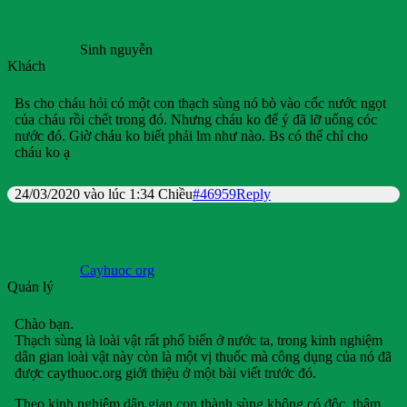
Sinh nguyễn
Khách
Bs cho cháu hỏi có một con thạch sùng nó bò vào cốc nước ngọt
của cháu rồi chết trong đó. Nhưng cháu ko để ý đã lỡ uống cóc
nước đó. Giờ cháu ko biết phải lm như nào. Bs có thể chỉ cho
cháu ko ạ
24/03/2020 vào lúc 1:34 Chiều
#46959
Reply
Cayhuoc org
Quản lý
Chào bạn.
Thạch sùng là loài vật rất phổ biến ở nước ta, trong kinh nghiệm
dân gian loài vật này còn là một vị thuốc mà công dụng của nó đã
được caythuoc.org giới thiệu ở một bài viết trước đó.
Theo kinh nghiệm dân gian con thành sùng không có độc, thậm