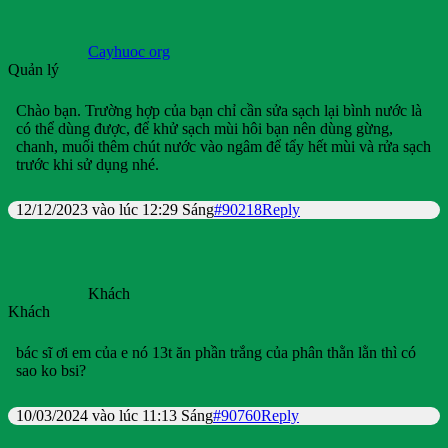
Cayhuoc org
Quản lý
Chào bạn. Trường hợp của bạn chỉ cần sửa sạch lại bình nước là
có thể dùng được, để khử sạch mùi hôi bạn nên dùng gừng,
chanh, muối thêm chút nước vào ngâm để tẩy hết mùi và rửa sạch
trước khi sử dụng nhé.
12/12/2023 vào lúc 12:29 Sáng
#90218
Reply
Khách
Khách
bác sĩ ơi em của e nó 13t ăn phần trắng của phân thằn lằn thì có
sao ko bsi?
10/03/2024 vào lúc 11:13 Sáng
#90760
Reply