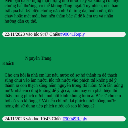
Nếu bạn đã sử dụng một lượng nhỏ nước này và không có triệu
chứng bất thường, có thể không đáng ngại. Tuy nhiên, nếu bạn
trải qua bất kỳ triệu chứng nào như dị ứng da, buồn nôn, tiêu
chảy hoặc mệt mỏi, bạn nên thăm bác sĩ để kiểm tra và nhận
hướng dẫn cụ thể.
22/11/2023 vào lúc 9:47 Chiều
#90041
Reply
Nguyễn Trang
Khách
Cho em hỏi là nhà em lúc nấu nước có sơ hở thành ra để thạch
sùng chui vào âm nước, lúc rót nước vào phích thì không để ý
thành ra con thạch sùng nằm nguyên trong đó luôn. Mỗi lần uống
nước nhà em cũng không để ý gì cả, hôm nay em phát hiện thì
thấy trong phích nước mùi hôi kinh khủng luôn ạ. Bác sĩ cho em
hỏi có sao không ạ? Và nếu chỉ rửa lại phích nước bằng nước
nóng thì sử dụng tiếp phích nước có sao không ạ?
24/11/2023 vào lúc 10:43 Chiều
#90049
Reply