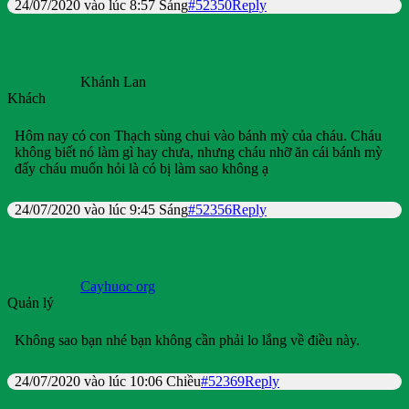
24/07/2020 vào lúc 8:57 Sáng
#52350
Reply
Khánh Lan
Khách
Hôm nay có con Thạch sùng chui vào bánh mỳ của cháu. Cháu
không biết nó làm gì hay chưa, nhưng cháu nhỡ ăn cái bánh mỳ
đấy cháu muốn hỏi là có bị làm sao không ạ
24/07/2020 vào lúc 9:45 Sáng
#52356
Reply
Cayhuoc org
Quản lý
Không sao bạn nhé bạn không cần phải lo lắng về điều này.
24/07/2020 vào lúc 10:06 Chiều
#52369
Reply