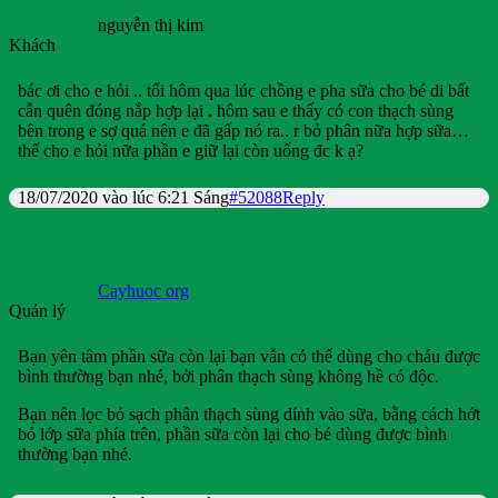
nguyễn thị kim
Khách
bác ơi cho e hỏi .. tối hôm qua lúc chồng e pha sữa cho bé di bất
cẫn quên đóng nắp hợp lại . hôm sau e thấy có con thạch sùng
bên trong e sợ quá nên e đã gấp nó ra.. r bỏ phân nữa hợp sữa…
thế cho e hỏi nữa phần e giữ lại còn uống đc k ạ?
18/07/2020 vào lúc 6:21 Sáng
#52088
Reply
Cayhuoc org
Quản lý
Bạn yên tâm phần sữa còn lại bạn vẫn có thể dùng cho cháu được
bình thường bạn nhé, bởi phân thạch sùng không hề có độc.
Bạn nên lọc bỏ sạch phân thạch sùng dính vào sữa, bằng cách hớt
bỏ lớp sữa phía trên, phần sữa còn lại cho bé dùng được bình
thường bạn nhé.