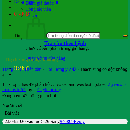
Đăng nhập
Đánh giá thuốc 💊
Cộng tác viên
0
VND
Tất cả
Tìm:
Tra cứu theo bệnh
Chưa có sản phẩm trong giỏ hàng.
Quay trở lại cửa hàng
Thạch sùng có độc không ạ
Hỏi b.sĩ
Trang chủ
›
Diễn đàn
›
Hỏi lương y ? ☯️
›
Thạch sùng có độc không
ạ
This topic has 49 phản hồi, 3 voice, and was last updated
2 years, 5
months trước
by
Cayhuoc org
.
Đang xem 47 luồng phản hồi
Người viết
Bài viết
23/03/2020 vào lúc 5:26 Sáng
#46899
Reply