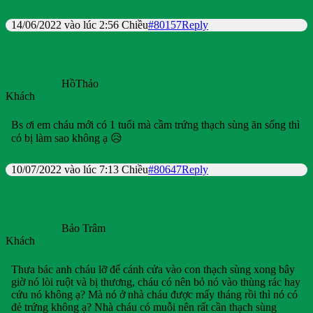
14/06/2022 vào lúc 2:56 Chiều
#80157
Reply
HồThảo
Khách
Bs ơi em cháu mới có 1 tuổi mà cầm trứng thạch sùng ăn sống thì
có bị làm sao không ạ 😥
10/07/2022 vào lúc 7:13 Chiều
#80647
Reply
Bảo Trâm
Khách
Thưa bác anh cháu lỡ để cánh cửa vào con thạch sùng xong bây
giờ nó lòi ruột và bị thương, cháu có nên bỏ nó vào thùng rác hay
cứu nó không ạ? Mà nó ở nhà cháu được mấy tháng rồi thì nó có
đẻ trứng không ạ? Nhà cháu có muỗi nên rất cần thạch sùng