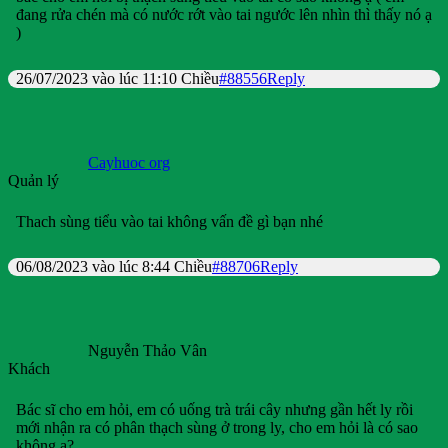
đang rửa chén mà có nước rớt vào tai ngước lên nhìn thì thấy nó ạ
)
26/07/2023 vào lúc 11:10 Chiều
#88556
Reply
Cayhuoc org
Quản lý
Thach sùng tiểu vào tai không vấn đề gì bạn nhé
06/08/2023 vào lúc 8:44 Chiều
#88706
Reply
Nguyễn Thảo Vân
Khách
Bác sĩ cho em hỏi, em có uống trà trái cây nhưng gần hết ly rồi
mới nhận ra có phân thạch sùng ở trong ly, cho em hỏi là có sao
không ạ?