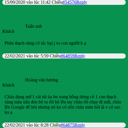
15/09/2020 vào lúc 11:42 Chiều
#54576
Reply
Tuấn anh
Khách
Phân thạch sùng có tác hại j vs con người k ạ
22/02/2021 vào lúc 5:59 Chiều
#64859
Reply
Hoàng văn hương
Khách
Cháu đang mở 1 cái túi ủa bn xong bỗng dưng có 1 con thạch
sùng màu nâu đen bò ra rồi bò lên tay cháu rồi chạy đi mất, cháu
lên Google để hỏi nhưng nó ko có nên cháu mún hỏi là v có sao
ko ạ
22/02/2021 vào lúc 8:28 Chiều
#64875
Reply