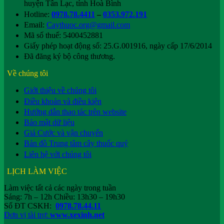
huyện Tân Lạc, tỉnh Hoà Bình
Hotline:
0978.78.4411
–
0353.972.191
Email:
Caythuoc.org@gmail.com
Mã số thuế: 5400452881
Giấy phép hoạt động số: 25.G.001916, ngày cấp 17/6/2014
Đã đăng ký bộ công thương.
Về chúng tôi
Giới thiệu về chúng tôi
Điều khoản và điều kiện
Hướng dẫn thao tác trên website
Bảo mật dữ liệu
Giá Cước và vận chuyển
Bản đồ Trung tâm cây thuốc quý
Liên hệ với chúng tôi
LỊCH LÀM VIỆC
Làm việc tất cả các ngày trong tuần
Sáng: 7h – 12h Chiều: 13h30 – 19h30
Số ĐT CSKH:
0978.78.44.11
Đơn vị tài trợ:
www.xexinh.net