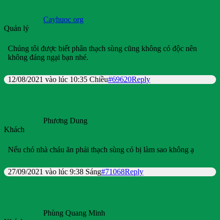
Cayhuoc org
Quản lý
Chúng tôi được biết phân thạch sùng cũng không có độc nên
không đáng ngại bạn nhé.
12/08/2021 vào lúc 10:35 Chiều
#69620
Reply
Phương Dung
Khách
Nếu chó nhà cháu ăn phải thạch sùng có bị làm sao không ạ
27/09/2021 vào lúc 9:38 Sáng
#71068
Reply
Phùng Quang Minh