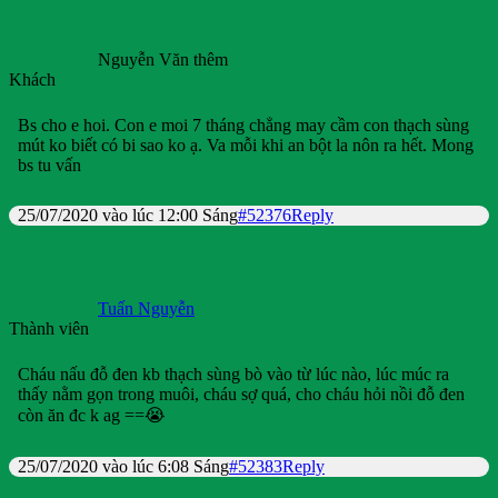
Nguyễn Văn thêm
Khách
Bs cho e hoi. Con e moi 7 tháng chẳng may cầm con thạch sùng
mút ko biết có bi sao ko ạ. Va mỗi khi an bột la nôn ra hết. Mong
bs tu vấn
25/07/2020 vào lúc 12:00 Sáng
#52376
Reply
Tuấn Nguyễn
Thành viên
Cháu nấu đỗ đen kb thạch sùng bò vào từ lúc nào, lúc múc ra
thấy nằm gọn trong muôi, cháu sợ quá, cho cháu hỏi nồi đỗ đen
còn ăn đc k ag ==😭
25/07/2020 vào lúc 6:08 Sáng
#52383
Reply