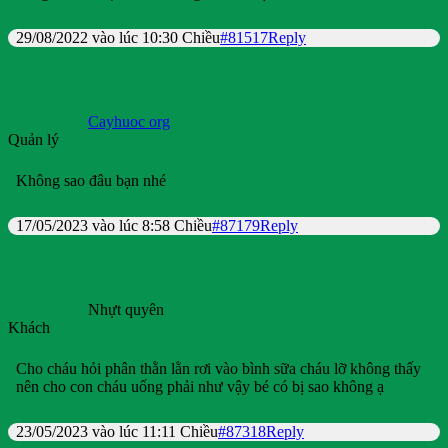
29/08/2022 vào lúc 10:30 Chiều
#81517
Reply
Cayhuoc org
Quản lý
Không sao đâu bạn nhé
17/05/2023 vào lúc 8:58 Chiều
#87179
Reply
Nhựt quyên
Khách
Cho cháu hỏi phân thằn lằn rơi vào bình sữa cháu lỡ không thấy
nên cho con cháu uống phải như vậy bé có bị sao không ạ
23/05/2023 vào lúc 11:11 Chiều
#87318
Reply