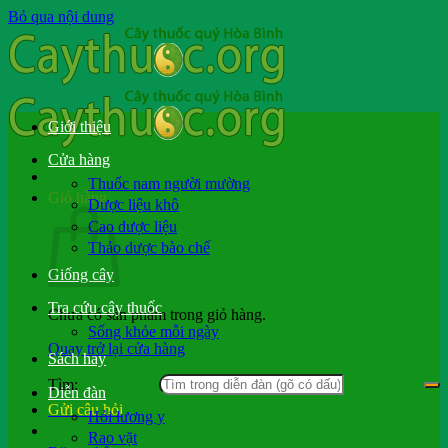
Bỏ qua nội dung
Giới thiệu
Cửa hàng
Thuốc nam người mường
Giỏ hàng
Dược liệu khô
Cao dược liệu
Thảo dược bào chế
Giống cây
Tra cứu cây thuốc
Chưa có sản phẩm trong giỏ hàng.
Sống khỏe mỗi ngày
Quay trở lại cửa hàng
Sách hay
Tìm:
Diễn đàn
Gửi câu hỏi
Hỏi lương y
Rao vặt