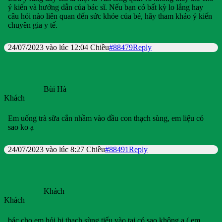
ý kiến và hướng dẫn của bác sĩ. Nếu bạn có bất kỳ lo lắng hay
câu hỏi nào liên quan đến sức khỏe của bé, hãy tham khảo ý kiến
chuyên gia y tế.
24/07/2023 vào lúc 12:04 Chiều
#88479
Reply
Bùi Hà
Khách
Em uống trà sữa cắn nhầm vào đầu con thạch sùng, em liệu có
sao ko ạ
24/07/2023 vào lúc 8:27 Chiều
#88491
Reply
Khách
Khách
bác cho em hỏi bị thạch sùng tiểu vào tai có sao không ạ ( em