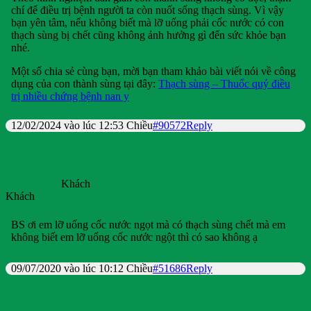
chí để điều trị bệnh người ta còn nuốt sống thạch sùng. Vì vậy
bạn yên tâm, nếu không biết mà lỡ uống phải cốc nước có con
thạch sùng bị chết cũng không ảnh hưởng gì đến sức khỏe bạn
nhé.
Một số chia sẻ cùng bạn, mời bạn tham khảo bài viết nói về công
dụng của con thành sùng tại đây:
Thạch sùng – Thuốc quý điều
trị nhiều chứng bệnh nan y
12/02/2024 vào lúc 12:53 Chiều
#90572
Reply
Khách
Khách
BS ơi em lỡ uống cốc nước ngọt mà có thạch sùng chết mà em
không biết em lỡ uống cốc nước ngột thì có sao không ạ
09/07/2020 vào lúc 10:12 Chiều
#51686
Reply