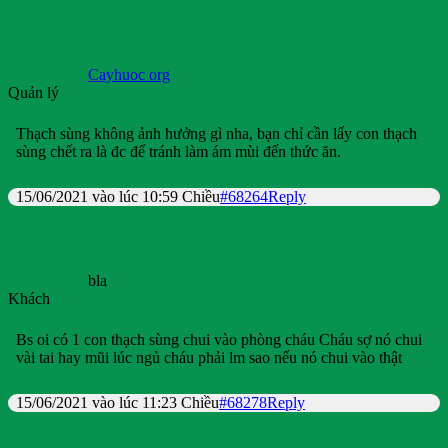
Cayhuoc org
Quản lý
Thạch sùng không ảnh hưởng gì nha, bạn chỉ cần lấy con thạch
sùng chết ra là đc để tránh làm ám mùi đến thức ăn.
15/06/2021 vào lúc 10:59 Chiều
#68264
Reply
bla
Khách
Bs oi có 1 con thạch sùng chui vào phòng cháu Cháu sợ nó chui
vài tai hay mũi lúc ngủ cháu phải lm sao nếu nó chui vào thật
15/06/2021 vào lúc 11:23 Chiều
#68278
Reply