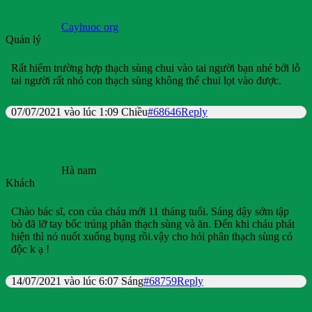
Cayhuoc org
Quản lý
Rất hiếm trường hợp thạch sùng chui vào tai người bạn nhé bởi lỗ
tai người rất nhỏ con thạch sùng không thể chui lọt vào được.
07/07/2021 vào lúc 1:09 Chiều
#68646
Reply
Hà nam
Khách
Chào bác sĩ, con của cháu mới 11 tháng tuổi. Sáng dậy sớm tập
bò đã lỡ tay bốc trúng phân thạch sùng và ăn. Đến khi cháu phát
hiện thì nó nuốt xuống bụng rồi.vậy cho hỏi phân thạch sùng có
độc k ạ !
14/07/2021 vào lúc 6:07 Sáng
#68759
Reply