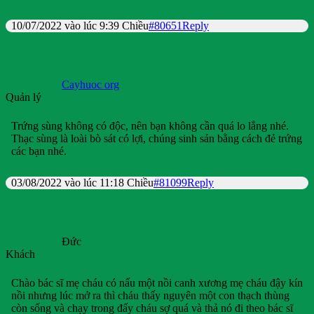
10/07/2022 vào lúc 9:39 Chiều
#80651
Reply
Cayhuoc org
Quản lý
Trứng sùng không có độc, nên bạn không cần quá lo lắng nhé.
Thạc sùng là loài bò sát có lợi, chúng sinh sản bằng cách đẻ trứng
các bạn nhé.
03/08/2022 vào lúc 11:18 Chiều
#81099
Reply
Đức
Khách
Chào bác sĩ mẹ cháu có nấu một nồi canh xương mẹ cháu đậy kín
nồi nhưng lúc mở ra thì cháu thấy nguyên một con thạch thùng
còn sống và chạy trong đấy cháu sợ quá và thả nó đi theo bác sĩ