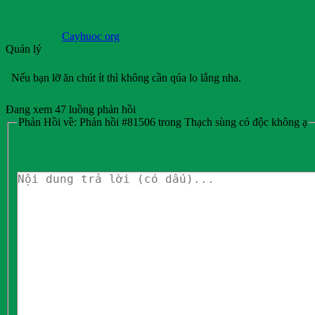
Cayhuoc org
Quản lý
Nếu bạn lỡ ăn chút ít thì không cần qúa lo lắng nha.
Đang xem 47 luồng phản hồi
Phản Hồi về: Phản hồi #81506 trong Thạch sùng có độc không ạ