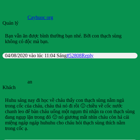
Cayhuoc org
Quản lý
Bạn vẫn ăn được bình thường bạn nhé. Bởi con thạch sùng
không có độc mà bạn.
04/08/2020 vào lúc 11:04 Sáng
#52808
Reply
an
Khách
Huhu sáng nay đi học về cháu thấy con thạch sùng nằm ngủ
trong cốc của cháu, cháu thả nó đi rồi 🙂 chiều về cốc nước
chanh leo để bàn cháu uống một ngụm thì nhận ra con thạch sùng
đang ngụp lặn trong đó 🙂 nó giương mắt nhìn cháu còn há cái
miệng ngáp ngáp huhuhu cho cháu hỏi thạch sùng thích nằm
trong cốc ạ.