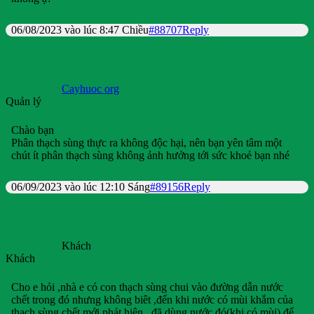
06/08/2023 vào lúc 8:47 Chiều
#88707
Reply
Cayhuoc org
Quản lý
Chào bạn
Phân thạch sùng thực ra không độc hại, nên bạn yên tâm một
chút ít phân thạch sùng không ảnh hưởng tới sức khoẻ bạn nhé
06/09/2023 vào lúc 12:10 Sáng
#89156
Reply
Khách
Khách
Cho e hỏi ,nhà e có con thạch sùng chui vào đường dẫn nước
chết trong đó nhưng không biêt ,đến khi nước có mùi khắm của
thạch sùng chết mới phát hiện , đã dùng nước đó(khi có mùi) để