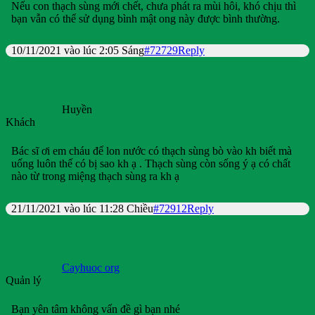
Nếu con thạch sùng mới chết, chưa phát ra mùi hôi, khó chịu thì
bạn vẫn có thể sử dụng bình mật ong này được bình thường.
10/11/2021 vào lúc 2:05 Sáng
#72729
Reply
Huyền
Khách
Bác sĩ ơi em cháu để lon nước có thạch sùng bò vào kh biết mà
uống luôn thế có bị sao kh ạ . Thạch sùng còn sống ý ạ có chất
nào từ trong miệng thạch sùng ra kh ạ
21/11/2021 vào lúc 11:28 Chiều
#72912
Reply
Cayhuoc org
Quản lý
Bạn yên tâm không vấn đề gì bạn nhé