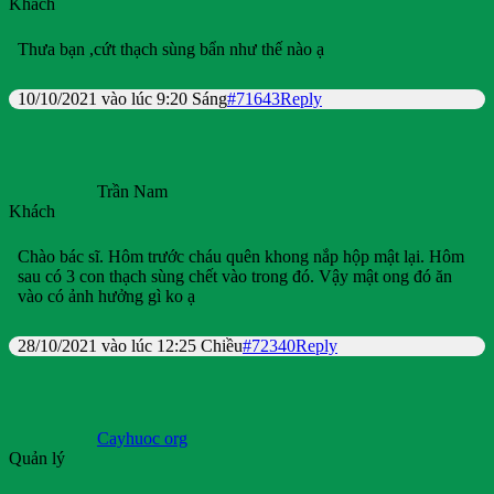
Khách
Thưa bạn ,cứt thạch sùng bẩn như thế nào ạ
10/10/2021 vào lúc 9:20 Sáng
#71643
Reply
Trần Nam
Khách
Chào bác sĩ. Hôm trước cháu quên khong nắp hộp mật lại. Hôm
sau có 3 con thạch sùng chết vào trong đó. Vậy mật ong đó ăn
vào có ảnh hưởng gì ko ạ
28/10/2021 vào lúc 12:25 Chiều
#72340
Reply
Cayhuoc org
Quản lý