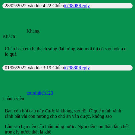
28/05/2022 vào lúc 4:22 Chiều
#79808
Reply
Khang
Khách
Chào bs ạ em bị thạch sùng đái trúng vào môi thì có sao hok ạ e
lo quá
01/06/2022 vào lúc 3:19 Chiều
#79880
Reply
tourdulich123
Thành viên
Bạn còn hỏi câu này được là không sao rồi. Ở quê mình rảnh
rảnh bắt vài con nướng cho chó ăn vẫn được, không sao
Lần sao bạn nên cẩn thẩn uống nước. Nghĩ đến con thằn lằn chết
trong ly nước thật là ghê