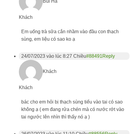
Bùi Hà
Khách
Em uống trà sữa cắn nhầm vào đầu con thạch
sùng, em liệu có sao ko ạ
24/07/2023 vào lúc 8:27 Chiều
#88491
Reply
Khách
Khách
bác cho em hỏi bị thạch sùng tiểu vào tai có sao
không ạ ( em đang rửa chén mà có nước rớt vào
tai ngước lên nhìn thì thấy nó ạ )
26/07/2023 vào lúc 11:10 Chiều
#88556
Reply