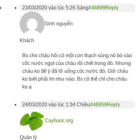
23/03/2020 vào lúc 5:26 Sáng
#46899
Reply
Sinh nguyễn
Khách
Bs cho cháu hỏi có một con thạch sùng nó bò vào
cốc nước ngọt của cháu rồi chết trong đó. Nhưng
cháu ko để ý đã lỡ uống cóc nước đó. Giờ cháu
ko biết phải lm như nào. Bs có thể chỉ cho cháu
ko ạ
24/03/2020 vào lúc 1:34 Chiều
#46959
Reply
Cayhuoc org
Quản lý