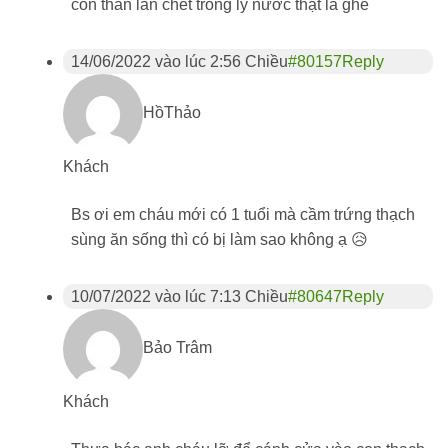
con thằn lằn chết trong ly nước thật là ghê
14/06/2022 vào lúc 2:56 Chiều
#80157
Reply
HồThảo
Khách
Bs ơi em cháu mới có 1 tuổi mà cầm trứng thạch
sùng ăn sống thì có bị làm sao không ạ 😥
10/07/2022 vào lúc 7:13 Chiều
#80647
Reply
Bảo Trâm
Khách