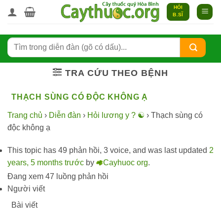
Bỏ
HỎI
B.SĨ
qua
nội
dung
TRA CỨU THEO BỆNH
THẠCH SÙNG CÓ ĐỘC KHÔNG Ạ
Trang chủ
›
Diễn đàn
›
Hỏi lương y ? ☯️
›
Thạch sùng có
độc không ạ
This topic has 49 phản hồi, 3 voice, and was last updated
2
years, 5 months trước
by
Cayhuoc org
.
Đang xem 47 luồng phản hồi
Người viết
Bài viết