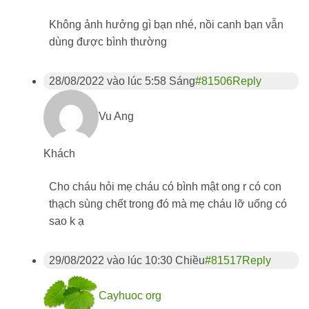
Không ảnh hưởng gì bạn nhé, nồi canh bạn vẫn
dùng được bình thường
28/08/2022 vào lúc 5:58 Sáng
#81506
Reply
Vu Ang
Khách
Cho cháu hỏi mẹ cháu có bình mật ong r có con
thạch sùng chết trong đó mà mẹ cháu lỡ uống có
sao k ạ
29/08/2022 vào lúc 10:30 Chiều
#81517
Reply
Cayhuoc org