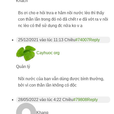
Khách
Bs ơi cho e hỏi trưa e hâm nồi nước lèo thì thấy
con thằn lằn trong đó nó đã chết r e đã vớt ra v nồi
nc lèo có thể sử dụng đc nữa ko v ạ
25/12/2021 vào lúc 11:13 Chiều
#74007
Reply
Cayhuoc org
Quản lý
Nồi nước của bạn vẫn dùng được bình thường,
bởi vì con thằn lằn không có độc
28/05/2022 vào lúc 4:22 Chiều
#79808
Reply
Khang