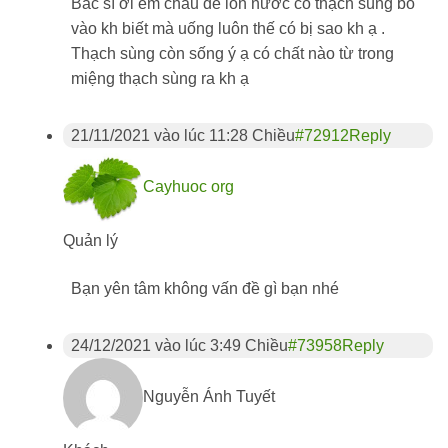
Bác sĩ ơi em cháu để lon nước có thạch sùng bò
vào kh biết mà uống luôn thế có bị sao kh ạ .
Thạch sùng còn sống ý ạ có chất nào từ trong
miệng thạch sùng ra kh ạ
21/11/2021 vào lúc 11:28 Chiều
#72912
Reply
Cayhuoc org
Quản lý
Bạn yên tâm không vấn đề gì bạn nhé
24/12/2021 vào lúc 3:49 Chiều
#73958
Reply
Nguyễn Ánh Tuyết