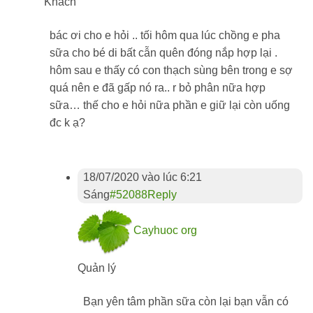
Khách
bác ơi cho e hỏi .. tối hôm qua lúc chồng e pha
sữa cho bé di bất cẫn quên đóng nắp hợp lại .
hôm sau e thấy có con thạch sùng bên trong e sợ
quá nên e đã gấp nó ra.. r bỏ phân nữa hợp
sữa… thế cho e hỏi nữa phần e giữ lại còn uống
đc k ạ?
18/07/2020 vào lúc 6:21
Sáng
#52088
Reply
Cayhuoc org
Quản lý
Bạn yên tâm phần sữa còn lại bạn vẫn có