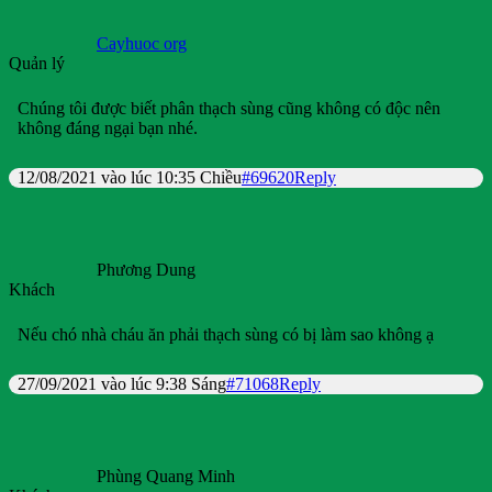
Cayhuoc org
Quản lý
Chúng tôi được biết phân thạch sùng cũng không có độc nên
không đáng ngại bạn nhé.
12/08/2021 vào lúc 10:35 Chiều
#69620
Reply
Phương Dung
Khách
Nếu chó nhà cháu ăn phải thạch sùng có bị làm sao không ạ
27/09/2021 vào lúc 9:38 Sáng
#71068
Reply
Phùng Quang Minh