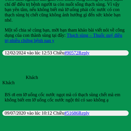
chí để điều trị bệnh người ta còn nuốt sống thạch sùng. Vì vậy
bạn yên tâm, nếu không biết mà lỡ uống phải cốc nước có con
thạch sùng bị chết cũng không ảnh hưởng gì đến sức khỏe bạn
nhé.
Một số chia sẻ cùng bạn, mời bạn tham khảo bài viết nói về công
dụng của con thành sùng tại đây:
Thạch sùng – Thuốc quý điều
trị nhiều chứng bệnh nan y
12/02/2024 vào lúc 12:53 Chiều
#90572
Reply
Khách
Khách
BS ơi em lỡ uống cốc nước ngọt mà có thạch sùng chết mà em
không biết em lỡ uống cốc nước ngột thì có sao không ạ
09/07/2020 vào lúc 10:12 Chiều
#51686
Reply