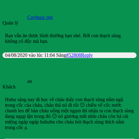
Cayhuoc org
Quản lý
Bạn vẫn ăn được bình thường bạn nhé. Bởi con thạch sùng
không có độc mà bạn.
04/08/2020 vào lúc 11:04 Sáng
#52808
Reply
an
Khách
Huhu sáng nay đi học về cháu thấy con thạch sùng nằm ngủ
trong cốc của cháu, cháu thả nó đi rồi 🙂 chiều về cốc nước
chanh leo để bàn cháu uống một ngụm thì nhận ra con thạch sùng
đang ngụp lặn trong đó 🙂 nó giương mắt nhìn cháu còn há cái
miệng ngáp ngáp huhuhu cho cháu hỏi thạch sùng thích nằm
trong cốc ạ.