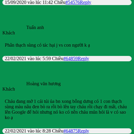
15/09/2020 vào lúc 11:42 Chiều
#54576
Reply
Tuấn anh
Khách
Phân thạch sùng có tác hại j vs con người k ạ
22/02/2021 vào lúc 5:59 Chiều
#64859
Reply
Hoàng văn hương
Khách
Cháu đang mở 1 cái túi ủa bn xong bỗng dưng có 1 con thạch
sùng màu nâu đen bò ra rồi bò lên tay cháu rồi chạy đi mất, cháu
lên Google để hỏi nhưng nó ko có nên cháu mún hỏi là v có sao
ko ạ
22/02/2021 vào lúc 8:28 Chiều
#64875
Reply