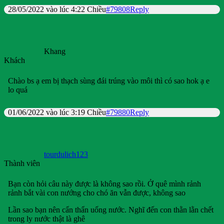
28/05/2022 vào lúc 4:22 Chiều
#79808
Reply
Khang
Khách
Chào bs ạ em bị thạch sùng đái trúng vào môi thì có sao hok ạ e
lo quá
01/06/2022 vào lúc 3:19 Chiều
#79880
Reply
tourdulich123
Thành viên
Bạn còn hỏi câu này được là không sao rồi. Ở quê mình rảnh
rảnh bắt vài con nướng cho chó ăn vẫn được, không sao
Lần sao bạn nên cẩn thẩn uống nước. Nghĩ đến con thằn lằn chết
trong ly nước thật là ghê