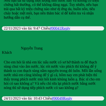
Nếu bạn đã sử dụng một lượng nhỏ nước này và không có triệu
chứng bất thường, có thể không đáng ngại. Tuy nhiên, nếu bạn
trải qua bất kỳ triệu chứng nào như dị ứng da, buồn nôn, tiêu
chảy hoặc mệt mỏi, bạn nên thăm bác sĩ để kiểm tra và nhận
hướng dẫn cụ thể.
22/11/2023 vào lúc 9:47 Chiều
#90041
Reply
Nguyễn Trang
Khách
Cho em hỏi là nhà em lúc nấu nước có sơ hở thành ra để thạch
sùng chui vào âm nước, lúc rót nước vào phích thì không để ý
thành ra con thạch sùng nằm nguyên trong đó luôn. Mỗi lần uống
nước nhà em cũng không để ý gì cả, hôm nay em phát hiện thì
thấy trong phích nước mùi hôi kinh khủng luôn ạ. Bác sĩ cho em
hỏi có sao không ạ? Và nếu chỉ rửa lại phích nước bằng nước
nóng thì sử dụng tiếp phích nước có sao không ạ?
24/11/2023 vào lúc 10:43 Chiều
#90049
Reply