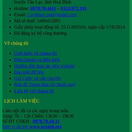
huyện Tân Lạc, tỉnh Hoà Bình
Hotline:
0978.78.4411
–
0353.972.191
Email:
Caythuoc.org@gmail.com
Mã số thuế: 5400452881
Giấy phép hoạt động số: 25.G.001916, ngày cấp 17/6/2014
Đã đăng ký bộ công thương.
Về chúng tôi
Giới thiệu về chúng tôi
Điều khoản và điều kiện
Hướng dẫn thao tác trên website
Bảo mật dữ liệu
Giá Cước và vận chuyển
Bản đồ Trung tâm cây thuốc quý
Liên hệ với chúng tôi
LỊCH LÀM VIỆC
Làm việc tất cả các ngày trong tuần
Sáng: 7h – 12h Chiều: 13h30 – 19h30
Số ĐT CSKH:
0978.78.44.11
Đơn vị tài trợ:
www.xexinh.net