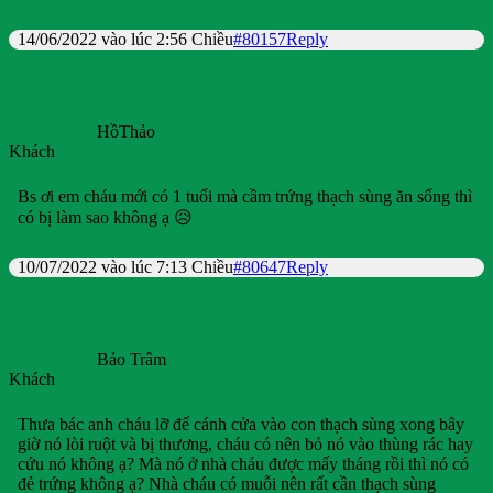
14/06/2022 vào lúc 2:56 Chiều
#80157
Reply
HồThảo
Khách
Bs ơi em cháu mới có 1 tuổi mà cầm trứng thạch sùng ăn sống thì
có bị làm sao không ạ 😥
10/07/2022 vào lúc 7:13 Chiều
#80647
Reply
Bảo Trâm
Khách
Thưa bác anh cháu lỡ để cánh cửa vào con thạch sùng xong bây
giờ nó lòi ruột và bị thương, cháu có nên bỏ nó vào thùng rác hay
cứu nó không ạ? Mà nó ở nhà cháu được mấy tháng rồi thì nó có
đẻ trứng không ạ? Nhà cháu có muỗi nên rất cần thạch sùng