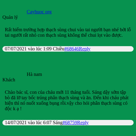
Cayhuoc org
Quản lý
Rất hiếm trường hợp thạch sùng chui vào tai người bạn nhé bởi lỗ
tai người rất nhỏ con thạch sùng không thể chui lọt vào được.
07/07/2021 vào lúc 1:09 Chiều
#68646
Reply
Hà nam
Khách
Chào bác sĩ, con của cháu mới 11 tháng tuổi. Sáng dậy sớm tập
bò đã lỡ tay bốc trúng phân thạch sùng và ăn. Đến khi cháu phát
hiện thì nó nuốt xuống bụng rồi.vậy cho hỏi phân thạch sùng có
độc k ạ !
14/07/2021 vào lúc 6:07 Sáng
#68759
Reply