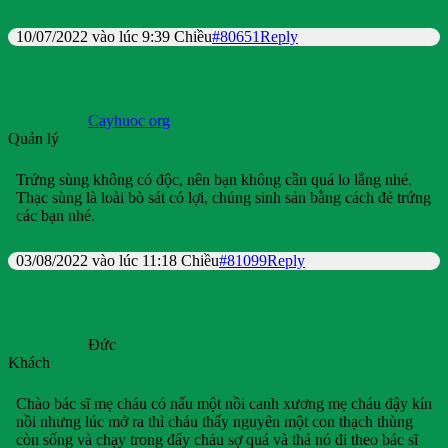
10/07/2022 vào lúc 9:39 Chiều
#80651
Reply
Cayhuoc org
Quản lý
Trứng sùng không có độc, nên bạn không cần quá lo lắng nhé.
Thạc sùng là loài bò sát có lợi, chúng sinh sản bằng cách đẻ trứng
các bạn nhé.
03/08/2022 vào lúc 11:18 Chiều
#81099
Reply
Đức
Khách
Chào bác sĩ mẹ cháu có nấu một nồi canh xương mẹ cháu đậy kín
nồi nhưng lúc mở ra thì cháu thấy nguyên một con thạch thùng
còn sống và chạy trong đấy cháu sợ quá và thả nó đi theo bác sĩ