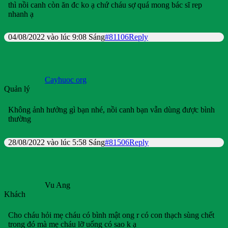
thì nồi canh còn ăn đc ko ạ chứ cháu sợ quá mong bác sĩ rep
nhanh ạ
04/08/2022 vào lúc 9:08 Sáng
#81106
Reply
Cayhuoc org
Quản lý
Không ảnh hưởng gì bạn nhé, nồi canh bạn vẫn dùng được bình
thường
28/08/2022 vào lúc 5:58 Sáng
#81506
Reply
Vu Ang
Khách
Cho cháu hỏi mẹ cháu có bình mật ong r có con thạch sùng chết
trong đó mà mẹ cháu lỡ uống có sao k ạ