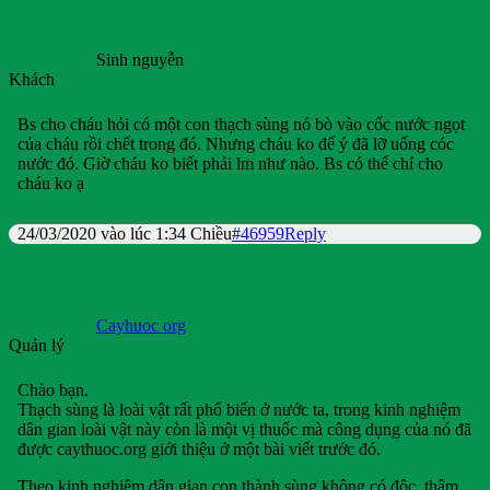
Sinh nguyễn
Khách
Bs cho cháu hỏi có một con thạch sùng nó bò vào cốc nước ngọt
của cháu rồi chết trong đó. Nhưng cháu ko để ý đã lỡ uống cóc
nước đó. Giờ cháu ko biết phải lm như nào. Bs có thể chỉ cho
cháu ko ạ
24/03/2020 vào lúc 1:34 Chiều
#46959
Reply
Cayhuoc org
Quản lý
Chào bạn.
Thạch sùng là loài vật rất phổ biến ở nước ta, trong kinh nghiệm
dân gian loài vật này còn là một vị thuốc mà công dụng của nó đã
được caythuoc.org giới thiệu ở một bài viết trước đó.
Theo kinh nghiệm dân gian con thành sùng không có độc, thậm