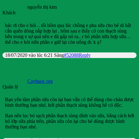
nguyễn thị kim
Khách
bác ơi cho e hỏi .. tối hôm qua lúc chồng e pha sữa cho bé di bất
cẫn quên đóng nắp hợp lại . hôm sau e thấy có con thạch sùng
bên trong e sợ quá nên e đã gấp nó ra.. r bỏ phân nữa hợp sữa…
thế cho e hỏi nữa phần e giữ lại còn uống đc k ạ?
18/07/2020 vào lúc 6:21 Sáng
#52088
Reply
Cayhuoc org
Quản lý
Bạn yên tâm phần sữa còn lại bạn vẫn có thể dùng cho cháu được
bình thường bạn nhé, bởi phân thạch sùng không hề có độc.
Bạn nên lọc bỏ sạch phân thạch sùng dính vào sữa, bằng cách hớt
bỏ lớp sữa phía trên, phần sữa còn lại cho bé dùng được bình
thường bạn nhé.