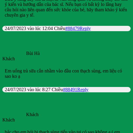
ý kiến và hướng dẫn của bác sĩ. Nếu bạn có bất kỳ lo lắng hay
câu hỏi nào liên quan đến sức khỏe của bé, hãy tham khảo ý kiến
chuyên gia y tế.
24/07/2023 vào lúc 12:04 Chiều
#88479
Reply
Bùi Hà
Khách
Em uống trà sữa cắn nhầm vào đầu con thạch sùng, em liệu có
sao ko ạ
24/07/2023 vào lúc 8:27 Chiều
#88491
Reply
Khách
Khách
bác cho em hỏi bị thạch sùng tiểu vào tai có sao không ạ ( em