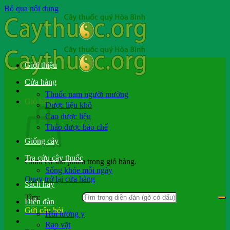
Bỏ qua nội dung
Giới thiệu
Cửa hàng
Thuốc nam người mường
Giỏ hàng
Dược liệu khô
Cao dược liệu
Thảo dược bào chế
Giống cây
Tra cứu cây thuốc
Chưa có sản phẩm trong giỏ hàng.
Sống khỏe mỗi ngày
Quay trở lại cửa hàng
Sách hay
Tìm:
Diễn đàn
Gửi câu hỏi
Hỏi lương y
Rao vặt