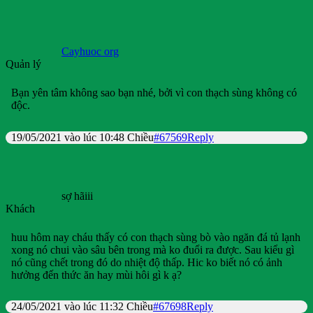
Cayhuoc org
Quản lý
Bạn yên tâm không sao bạn nhé, bởi vì con thạch sùng không có
độc.
19/05/2021 vào lúc 10:48 Chiều
#67569
Reply
sợ hãiii
Khách
huu hôm nay cháu thấy có con thạch sùng bò vào ngăn đá tủ lạnh
xong nó chui vào sâu bên trong mà ko đuổi ra được. Sau kiểu gì
nó cũng chết trong đó do nhiệt độ thấp. Hic ko biết nó có ảnh
hưởng đến thức ăn hay mùi hôi gì k ạ?
24/05/2021 vào lúc 11:32 Chiều
#67698
Reply