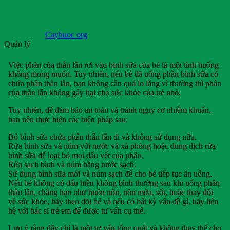
Cayhuoc org
Quản lý
Việc phân của thằn lằn rơi vào bình sữa của bé là một tình huống
không mong muốn. Tuy nhiên, nếu bé đã uống phần bình sữa có
chứa phân thằn lằn, bạn không cần quá lo lắng vì thường thì phân
của thằn lằn không gây hại cho sức khỏe của trẻ nhỏ.
Tuy nhiên, để đảm bảo an toàn và tránh nguy cơ nhiễm khuẩn,
bạn nên thực hiện các biện pháp sau:
Bỏ bình sữa chứa phân thằn lằn đi và không sử dụng nữa.
Rửa bình sữa và núm với nước và xà phòng hoặc dung dịch rửa
bình sữa để loại bỏ mọi dấu vết của phân.
Rửa sạch bình và núm bằng nước sạch.
Sử dụng bình sữa mới và núm sạch để cho bé tiếp tục ăn uống.
Nếu bé không có dấu hiệu không bình thường sau khi uống phân
thằn lằn, chẳng hạn như buồn nôn, nôn mửa, sốt, hoặc thay đổi
về sức khỏe, hãy theo dõi bé và nếu có bất kỳ vấn đề gì, hãy liên
hệ với bác sĩ trẻ em để được tư vấn cụ thể.
Lưu ý rằng đây chỉ là một tư vấn tổng quát và không thay thế cho