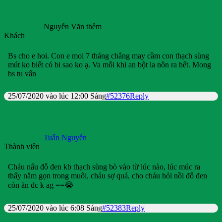
Nguyễn Văn thêm
Khách
Bs cho e hoi. Con e moi 7 tháng chẳng may cầm con thạch sùng
mút ko biết có bi sao ko ạ. Va mỗi khi an bột la nôn ra hết. Mong
bs tu vấn
25/07/2020 vào lúc 12:00 Sáng
#52376
Reply
Tuấn Nguyễn
Thành viên
Cháu nấu đỗ đen kb thạch sùng bò vào từ lúc nào, lúc múc ra
thấy nằm gọn trong muôi, cháu sợ quá, cho cháu hỏi nồi đỗ đen
còn ăn đc k ag ==😭
25/07/2020 vào lúc 6:08 Sáng
#52383
Reply