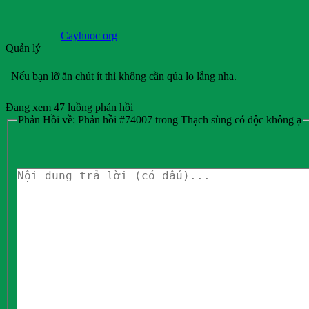
Cayhuoc org
Quản lý
Nếu bạn lỡ ăn chút ít thì không cần qúa lo lắng nha.
Đang xem 47 luồng phản hồi
Phản Hồi về: Phản hồi #74007 trong Thạch sùng có độc không ạ