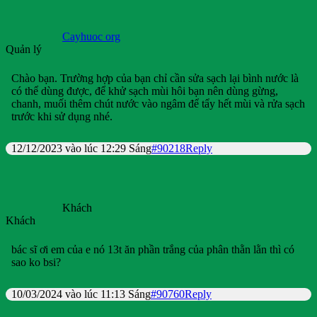
Cayhuoc org
Quản lý
Chào bạn. Trường hợp của bạn chỉ cần sửa sạch lại bình nước là
có thể dùng được, để khử sạch mùi hôi bạn nên dùng gừng,
chanh, muối thêm chút nước vào ngâm để tẩy hết mùi và rửa sạch
trước khi sử dụng nhé.
12/12/2023 vào lúc 12:29 Sáng
#90218
Reply
Khách
Khách
bác sĩ ơi em của e nó 13t ăn phần trắng của phân thằn lằn thì có
sao ko bsi?
10/03/2024 vào lúc 11:13 Sáng
#90760
Reply