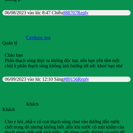
06/08/2023 vào lúc 8:47 Chiều
#88707
Reply
Cayhuoc org
Quản lý
Chào bạn
Phân thạch sùng thực ra không độc hại, nên bạn yên tâm một
chút ít phân thạch sùng không ảnh hưởng tới sức khoẻ bạn nhé
06/09/2023 vào lúc 12:10 Sáng
#89156
Reply
Khách
Khách
Cho e hỏi ,nhà e có con thạch sùng chui vào đường dẫn nước
chết trong đó nhưng không biêt ,đến khi nước có mùi khắm của
thạch sùng chết mới phát hiện , đã dùng nước đó(khi có mùi) để