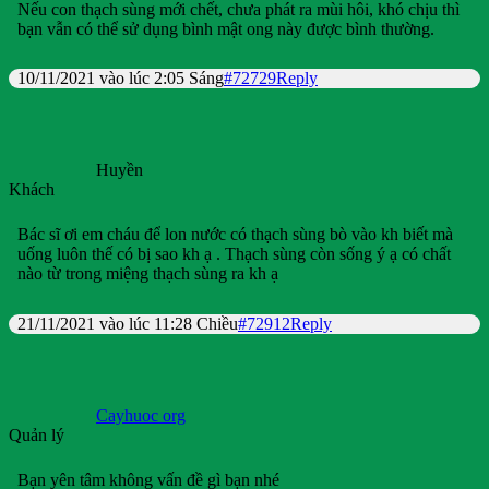
Nếu con thạch sùng mới chết, chưa phát ra mùi hôi, khó chịu thì
bạn vẫn có thể sử dụng bình mật ong này được bình thường.
10/11/2021 vào lúc 2:05 Sáng
#72729
Reply
Huyền
Khách
Bác sĩ ơi em cháu để lon nước có thạch sùng bò vào kh biết mà
uống luôn thế có bị sao kh ạ . Thạch sùng còn sống ý ạ có chất
nào từ trong miệng thạch sùng ra kh ạ
21/11/2021 vào lúc 11:28 Chiều
#72912
Reply
Cayhuoc org
Quản lý
Bạn yên tâm không vấn đề gì bạn nhé