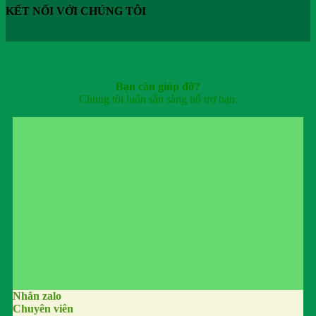
KẾT NỐI VỚI CHÚNG TÔI
Bạn cần giúp đỡ?
Chúng tôi luôn sẵn sàng hỗ trợ bạn.
Nhắn zalo
Chuyên viên