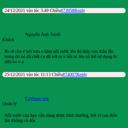
24/12/2021 vào lúc 3:49 Chiều
#73958
Reply
Nguyễn Ánh Tuyết
Khách
Bs ơi cho e hỏi trưa e hâm nồi nước lèo thì thấy con thằn lằn
trong đó nó đã chết r e đã vớt ra v nồi nc lèo có thể sử dụng đc
nữa ko v ạ
25/12/2021 vào lúc 11:13 Chiều
#74007
Reply
Cayhuoc org
Quản lý
Nồi nước của bạn vẫn dùng được bình thường, bởi vì con thằn
lằn không có độc