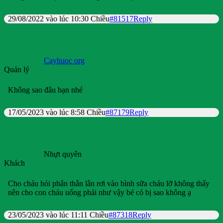
29/08/2022 vào lúc 10:30 Chiều
#81517
Reply
Cayhuoc org
Quản lý
Không sao đâu bạn nhé
17/05/2023 vào lúc 8:58 Chiều
#87179
Reply
Nhựt quyên
Khách
Cho cháu hỏi phân thằn lằn rơi vào bình sữa cháu lỡ không thấy
nên cho con cháu uống phải như vậy bé có bị sao không ạ
23/05/2023 vào lúc 11:11 Chiều
#87318
Reply