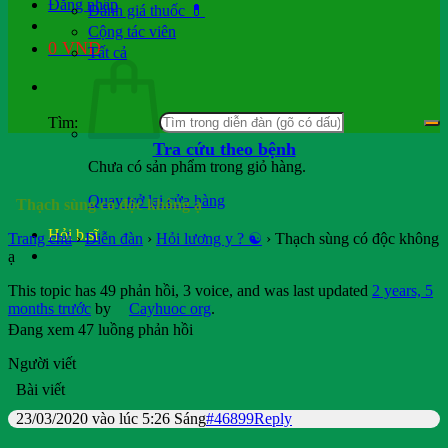
Đăng nhập
Đánh giá thuốc 💊
Cộng tác viên
0
VND
Tất cả
Tìm:
Tra cứu theo bệnh
Chưa có sản phẩm trong giỏ hàng.
Quay trở lại cửa hàng
Thạch sùng có độc không ạ
Hỏi b.sĩ
Trang chủ
›
Diễn đàn
›
Hỏi lương y ? ☯️
›
Thạch sùng có độc không
ạ
This topic has 49 phản hồi, 3 voice, and was last updated
2 years, 5
months trước
by
Cayhuoc org
.
Đang xem 47 luồng phản hồi
Người viết
Bài viết
23/03/2020 vào lúc 5:26 Sáng
#46899
Reply