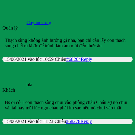
Cayhuoc org
Quản lý
Thạch sùng không ảnh hưởng gì nha, bạn chỉ cần lấy con thạch
sùng chết ra là đc để tránh làm ám mùi đến thức ăn.
15/06/2021 vào lúc 10:59 Chiều
#68264
Reply
bla
Khách
Bs oi có 1 con thạch sùng chui vào phòng cháu Cháu sợ nó chui
vài tai hay mũi lúc ngủ cháu phải lm sao nếu nó chui vào thật
15/06/2021 vào lúc 11:23 Chiều
#68278
Reply