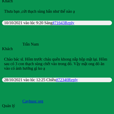
Khách
Thưa bạn ,cứt thạch sùng bẩn như thế nào ạ
10/10/2021 vào lúc 9:20 Sáng
#71643
Reply
Trần Nam
Khách
Chào bác sĩ. Hôm trước cháu quên khong nắp hộp mật lại. Hôm
sau có 3 con thạch sùng chết vào trong đó. Vậy mật ong đó ăn
vào có ảnh hưởng gì ko ạ
28/10/2021 vào lúc 12:25 Chiều
#72340
Reply
Cayhuoc org
Quản lý