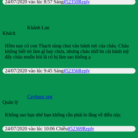
24/07/2020 vào lúc 8:57 Sáng
#52350
Reply
Khánh Lan
Khách
Hôm nay có con Thạch sùng chui vào bánh mỳ của cháu. Cháu
không biết nó làm gì hay chưa, nhưng cháu nhỡ ăn cái bánh mỳ
đấy cháu muốn hỏi là có bị làm sao không ạ
24/07/2020 vào lúc 9:45 Sáng
#52356
Reply
Cayhuoc org
Quản lý
Không sao bạn nhé bạn không cần phải lo lắng về điều này.
24/07/2020 vào lúc 10:06 Chiều
#52369
Reply