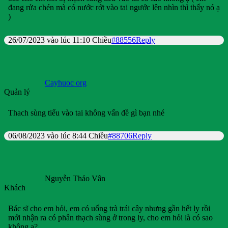
đang rửa chén mà có nước rớt vào tai ngước lên nhìn thì thấy nó ạ
)
26/07/2023 vào lúc 11:10 Chiều
#88556
Reply
Cayhuoc org
Quản lý
Thach sùng tiểu vào tai không vấn đề gì bạn nhé
06/08/2023 vào lúc 8:44 Chiều
#88706
Reply
Nguyễn Thảo Vân
Khách
Bác sĩ cho em hỏi, em có uống trà trái cây nhưng gần hết ly rồi
mới nhận ra có phân thạch sùng ở trong ly, cho em hỏi là có sao
không ạ?