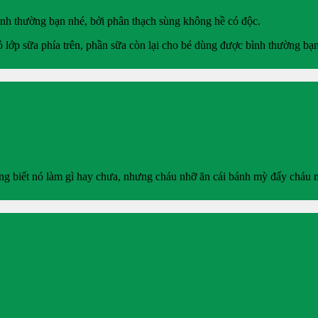
ình thường bạn nhé, bởi phân thạch sùng không hề có độc.
 lớp sữa phía trên, phần sữa còn lại cho bé dùng được bình thường bạ
 biết nó làm gì hay chưa, nhưng cháu nhỡ ăn cái bánh mỳ đấy cháu m