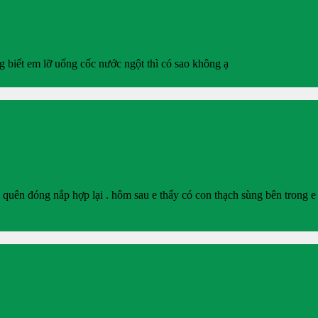
 biết em lỡ uống cốc nước ngột thì có sao không ạ
n quên đóng nắp hợp lại . hôm sau e thấy có con thạch sùng bên trong e 