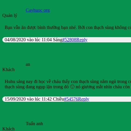
Cayhuoc org
Quản lý
Bạn vẫn ăn được bình thường bạn nhé. Bởi con thạch sùng không c
04/08/2020 vào lúc 11:04 Sáng
#52808
Reply
an
Khách
Huhu sáng nay đi học về cháu thấy con thạch sùng nằm ngủ trong cố
thạch sùng đang ngụp lặn trong đó 🙂 nó giương mắt nhìn cháu còn 
15/09/2020 vào lúc 11:42 Chiều
#54576
Reply
Tuấn anh
Khách