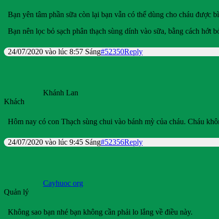
Bạn yên tâm phần sữa còn lại bạn vẫn có thể dùng cho cháu được b
Bạn nên lọc bỏ sạch phân thạch sùng dính vào sữa, bằng cách hớt bỏ
24/07/2020 vào lúc 8:57 Sáng
#52350
Reply
Khánh Lan
Khách
Hôm nay có con Thạch sùng chui vào bánh mỳ của cháu. Cháu không
24/07/2020 vào lúc 9:45 Sáng
#52356
Reply
Cayhuoc org
Quản lý
Không sao bạn nhé bạn không cần phải lo lắng về điều này.