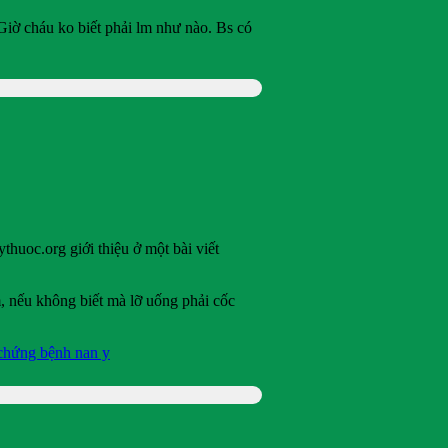
Giờ cháu ko biết phải lm như nào. Bs có
thuoc.org giới thiệu ở một bài viết
, nếu không biết mà lỡ uống phải cốc
 chứng bệnh nan y