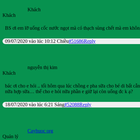
Khách
Khách
BS ơi em lỡ uống cốc nước ngọt mà có thạch sùng chết mà em không
09/07/2020 vào lúc 10:12 Chiều
#51686
Reply
nguyễn thị kim
Khách
bác ơi cho e hỏi .. tối hôm qua lúc chồng e pha sữa cho bé di bất cẫ
nữa hợp sữa… thế cho e hỏi nữa phần e giữ lại còn uống đc k ạ?
18/07/2020 vào lúc 6:21 Sáng
#52088
Reply
Cayhuoc org
Quản lý