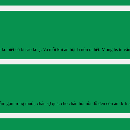
o biết có bi sao ko ạ. Va mỗi khi an bột la nôn ra hết. Mong bs tu vấ
nằm gọn trong muôi, cháu sợ quá, cho cháu hỏi nồi đỗ đen còn ăn đc k