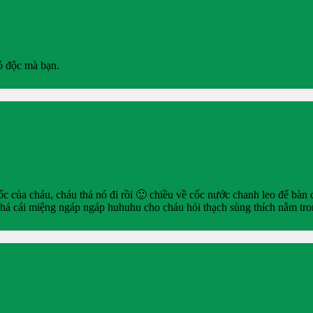
ó độc mà bạn.
c của cháu, cháu thả nó đi rồi 🙂 chiều về cốc nước chanh leo để bàn
há cái miệng ngáp ngáp huhuhu cho cháu hỏi thạch sùng thích nằm tro