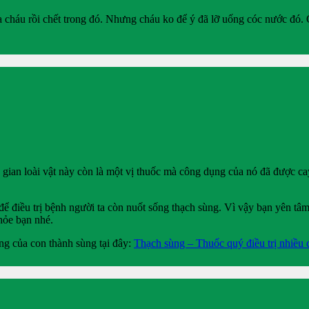
 cháu rồi chết trong đó. Nhưng cháu ko để ý đã lỡ uống cóc nước đó. 
 gian loài vật này còn là một vị thuốc mà công dụng của nó đã được cay
ể điều trị bệnh người ta còn nuốt sống thạch sùng. Vì vậy bạn yên tâm
hỏe bạn nhé.
ng của con thành sùng tại đây:
Thạch sùng – Thuốc quý điều trị nhiều