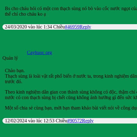
Bs cho cháu hỏi có một con thạch sùng nó bò vào cốc nước ngọt của
thể chỉ cho cháu ko ạ
24/03/2020 vào lúc 1:34 Chiều
#46959
Reply
Cayhuoc org
Quản lý
Chào bạn.
Thạch sùng là loài vật rất phổ biến ở nước ta, trong kinh nghiệm dân
trước đó.
Theo kinh nghiệm dân gian con thành sùng không có độc, thậm chí đ
nước có con thạch sùng bị chết cũng không ảnh hưởng gì đến sức k
Một số chia sẻ cùng bạn, mời bạn tham khảo bài viết nói về công dụ
12/02/2024 vào lúc 12:53 Chiều
#90572
Reply