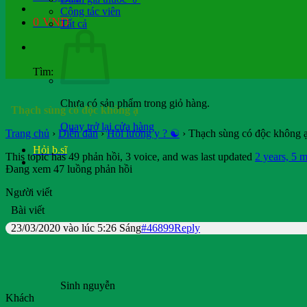
Cộng tác viên
0
VND
Tất cả
Tìm:
Chưa có sản phẩm trong giỏ hàng.
Thạch sùng có độc không ạ
Quay trở lại cửa hàng
Trang chủ
›
Diễn đàn
›
Hỏi lương y ? ☯️
›
Thạch sùng có độc không 
Hỏi b.sĩ
This topic has 49 phản hồi, 3 voice, and was last updated
2 years, 5 
Đang xem 47 luồng phản hồi
Người viết
Bài viết
23/03/2020 vào lúc 5:26 Sáng
#46899
Reply
Sinh nguyễn
Khách