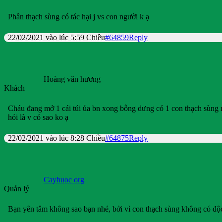
Phân thạch sùng có tác hại j vs con người k ạ
22/02/2021 vào lúc 5:59 Chiều
#64859
Reply
Hoàng văn hương
Khách
Cháu đang mở 1 cái túi ủa bn xong bỗng dưng có 1 con thạch sùng m
hỏi là v có sao ko ạ
22/02/2021 vào lúc 8:28 Chiều
#64875
Reply
Cayhuoc org
Quản lý
Bạn yên tâm không sao bạn nhé, bởi vì con thạch sùng không có độ