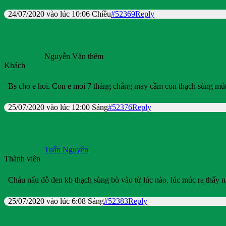
24/07/2020 vào lúc 10:06 Chiều
#52369
Reply
Nguyễn Văn thêm
Khách
Bs cho e hoi. Con e moi 7 tháng chẳng may cầm con thạch sùng mút k
25/07/2020 vào lúc 12:00 Sáng
#52376
Reply
Tuấn Nguyễn
Thành viên
Cháu nấu đỗ đen kb thạch sùng bò vào từ lúc nào, lúc múc ra thấy 
25/07/2020 vào lúc 6:08 Sáng
#52383
Reply