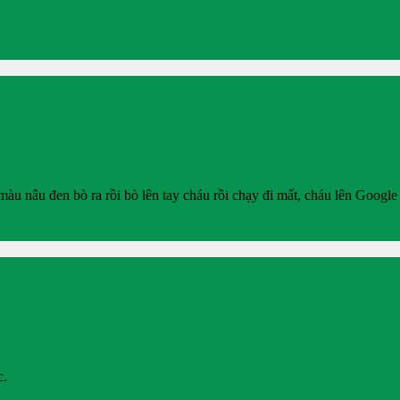
àu nâu đen bò ra rồi bò lên tay cháu rồi chạy đi mất, cháu lên Googl
c.