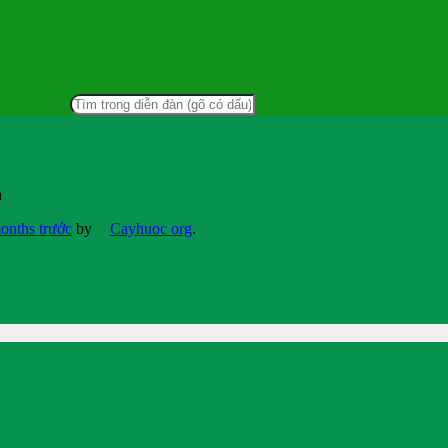
ạ
months trước
by
Cayhuoc org
.