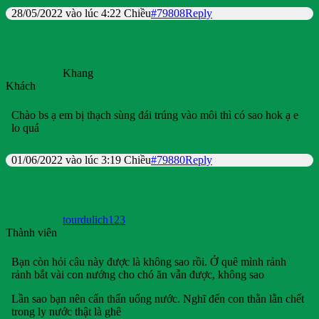
28/05/2022 vào lúc 4:22 Chiều
#79808
Reply
Khang
Khách
Chào bs ạ em bị thạch sùng đái trúng vào môi thì có sao hok ạ e
lo quá
01/06/2022 vào lúc 3:19 Chiều
#79880
Reply
tourdulich123
Thành viên
Bạn còn hỏi câu này được là không sao rồi. Ở quê mình rảnh
rảnh bắt vài con nướng cho chó ăn vẫn được, không sao
Lần sao bạn nên cẩn thẩn uống nước. Nghĩ đến con thằn lằn chết
trong ly nước thật là ghê