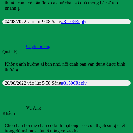
thì nồi canh còn ăn đc ko ạ chứ cháu sợ quá mong bác sĩ rep
nhanh ạ
04/08/2022 vào lúc 9:08 Sáng
#81106
Reply
Cayhuoc org
Quản lý
Không ảnh hưởng gì bạn nhé, nồi canh bạn vẫn dùng được bình
thường
28/08/2022 vào lúc 5:58 Sáng
#81506
Reply
Vu Ang
Khách
Cho cháu hỏi mẹ cháu có bình mật ong r có con thạch sùng chết
trong đó mà mẹ cháu lỡ uống có sao k ạ