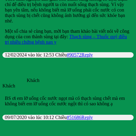
chí để điều trị bệnh người ta còn nuốt sống thạch sùng. Vì vậy
bạn yên tâm, nếu không biết mà lỡ uống phải cốc nước có con
thạch sùng bị chết cũng không ảnh hưởng gì đến sức khỏe bạn
nhé.
Một số chia sẻ cùng bạn, mời bạn tham khảo bài viết nói về công
dụng của con thành sùng tại đây:
Thạch sùng – Thuốc quý điều
trị nhiều chứng bệnh nan y
12/02/2024 vào lúc 12:53 Chiều
#90572
Reply
Khách
Khách
BS ơi em lỡ uống cốc nước ngọt mà có thạch sùng chết mà em
không biết em lỡ uống cốc nước ngột thì có sao không ạ
09/07/2020 vào lúc 10:12 Chiều
#51686
Reply