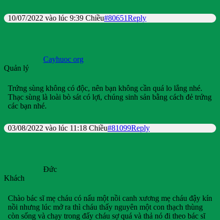
10/07/2022 vào lúc 9:39 Chiều
#80651
Reply
Cayhuoc org
Quản lý
Trứng sùng không có độc, nên bạn không cần quá lo lắng nhé.
Thạc sùng là loài bò sát có lợi, chúng sinh sản bằng cách đẻ trứng
các bạn nhé.
03/08/2022 vào lúc 11:18 Chiều
#81099
Reply
Đức
Khách
Chào bác sĩ mẹ cháu có nấu một nồi canh xương mẹ cháu đậy kín
nồi nhưng lúc mở ra thì cháu thấy nguyên một con thạch thùng
còn sống và chạy trong đấy cháu sợ quá và thả nó đi theo bác sĩ