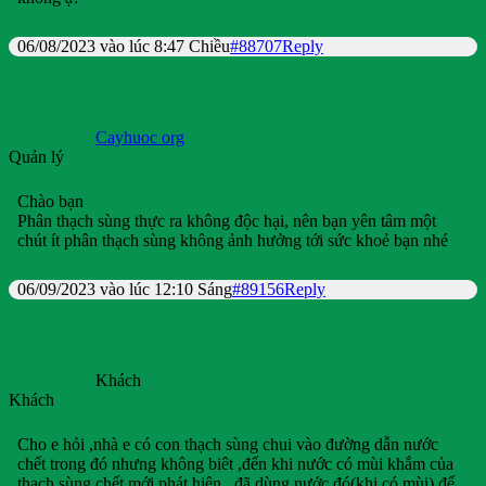
06/08/2023 vào lúc 8:47 Chiều
#88707
Reply
Cayhuoc org
Quản lý
Chào bạn
Phân thạch sùng thực ra không độc hại, nên bạn yên tâm một
chút ít phân thạch sùng không ảnh hưởng tới sức khoẻ bạn nhé
06/09/2023 vào lúc 12:10 Sáng
#89156
Reply
Khách
Khách
Cho e hỏi ,nhà e có con thạch sùng chui vào đường dẫn nước
chết trong đó nhưng không biêt ,đến khi nước có mùi khắm của
thạch sùng chết mới phát hiện , đã dùng nước đó(khi có mùi) để