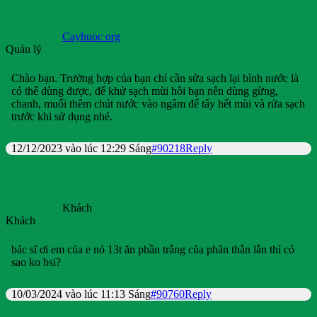
Cayhuoc org
Quản lý
Chào bạn. Trường hợp của bạn chỉ cần sửa sạch lại bình nước là
có thể dùng được, để khử sạch mùi hôi bạn nên dùng gừng,
chanh, muối thêm chút nước vào ngâm để tẩy hết mùi và rửa sạch
trước khi sử dụng nhé.
12/12/2023 vào lúc 12:29 Sáng
#90218
Reply
Khách
Khách
bác sĩ ơi em của e nó 13t ăn phần trắng của phân thằn lằn thì có
sao ko bsi?
10/03/2024 vào lúc 11:13 Sáng
#90760
Reply