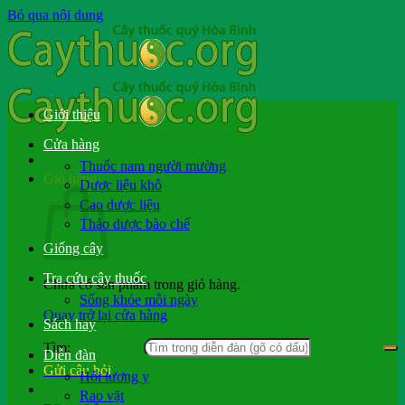
Bỏ qua nội dung
Giới thiệu
Cửa hàng
Thuốc nam người mường
Giỏ hàng
Dược liệu khô
Cao dược liệu
Thảo dược bào chế
Giống cây
Tra cứu cây thuốc
Chưa có sản phẩm trong giỏ hàng.
Sống khỏe mỗi ngày
Quay trở lại cửa hàng
Sách hay
Tìm:
Diễn đàn
Gửi câu hỏi
Hỏi lương y
Rao vặt