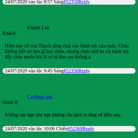
24/07/2020 vào lúc 8:57 Sáng
#52350
Reply
Khánh Lan
Khách
Hôm nay có con Thạch sùng chui vào bánh mỳ của cháu. Cháu
không biết nó làm gì hay chưa, nhưng cháu nhỡ ăn cái bánh mỳ
đấy cháu muốn hỏi là có bị làm sao không ạ
24/07/2020 vào lúc 9:45 Sáng
#52356
Reply
Cayhuoc org
Quản lý
Không sao bạn nhé bạn không cần phải lo lắng về điều này.
24/07/2020 vào lúc 10:06 Chiều
#52369
Reply