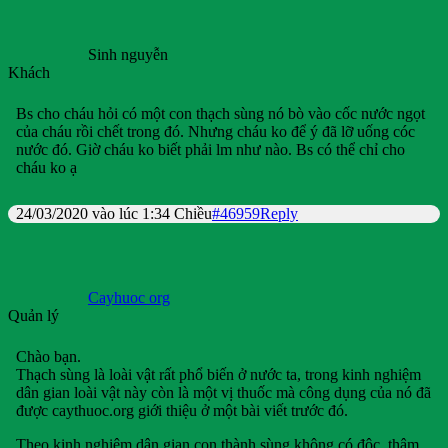
Sinh nguyễn
Khách
Bs cho cháu hỏi có một con thạch sùng nó bò vào cốc nước ngọt
của cháu rồi chết trong đó. Nhưng cháu ko để ý đã lỡ uống cóc
nước đó. Giờ cháu ko biết phải lm như nào. Bs có thể chỉ cho
cháu ko ạ
24/03/2020 vào lúc 1:34 Chiều
#46959
Reply
Cayhuoc org
Quản lý
Chào bạn.
Thạch sùng là loài vật rất phổ biến ở nước ta, trong kinh nghiệm
dân gian loài vật này còn là một vị thuốc mà công dụng của nó đã
được caythuoc.org giới thiệu ở một bài viết trước đó.
Theo kinh nghiệm dân gian con thành sùng không có độc, thậm