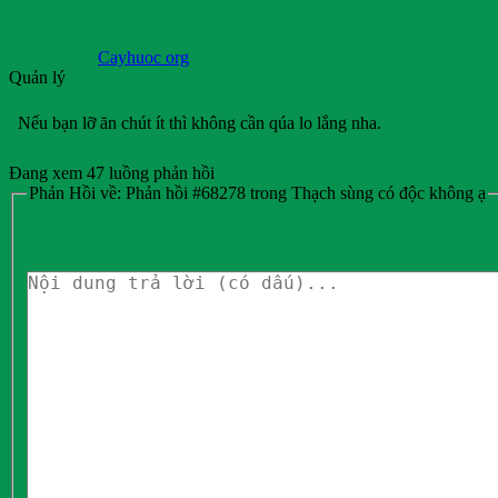
Cayhuoc org
Quản lý
Nếu bạn lỡ ăn chút ít thì không cần qúa lo lắng nha.
Đang xem 47 luồng phản hồi
Phản Hồi về: Phản hồi #68278 trong Thạch sùng có độc không ạ