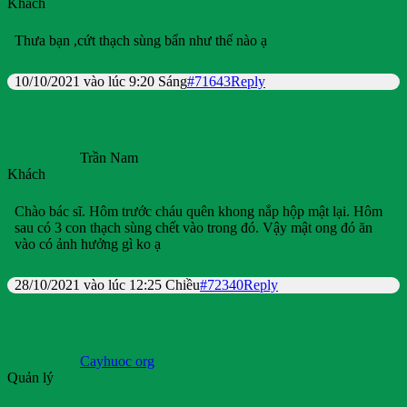
Khách
Thưa bạn ,cứt thạch sùng bẩn như thế nào ạ
10/10/2021 vào lúc 9:20 Sáng
#71643
Reply
Trần Nam
Khách
Chào bác sĩ. Hôm trước cháu quên khong nắp hộp mật lại. Hôm
sau có 3 con thạch sùng chết vào trong đó. Vậy mật ong đó ăn
vào có ảnh hưởng gì ko ạ
28/10/2021 vào lúc 12:25 Chiều
#72340
Reply
Cayhuoc org
Quản lý