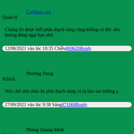
Cayhuoc org
Quản lý
Chúng tôi được biết phân thạch sùng cũng không có độc nên
không đáng ngại bạn nhé.
12/08/2021 vào lúc 10:35 Chiều
#69620
Reply
Phương Dung
Khách
Nếu chó nhà cháu ăn phải thạch sùng có bị làm sao không ạ
27/09/2021 vào lúc 9:38 Sáng
#71068
Reply
Phùng Quang Minh