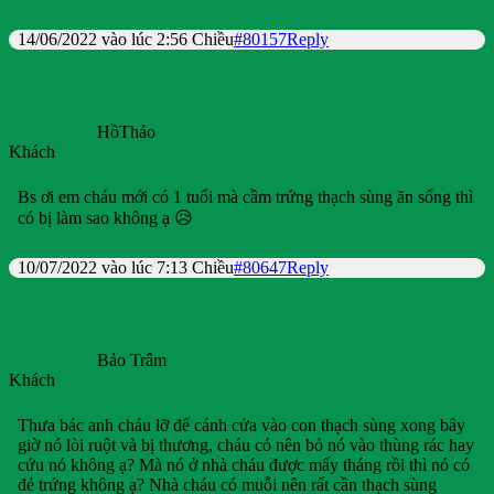
14/06/2022 vào lúc 2:56 Chiều
#80157
Reply
HồThảo
Khách
Bs ơi em cháu mới có 1 tuổi mà cầm trứng thạch sùng ăn sống thì
có bị làm sao không ạ 😥
10/07/2022 vào lúc 7:13 Chiều
#80647
Reply
Bảo Trâm
Khách
Thưa bác anh cháu lỡ để cánh cửa vào con thạch sùng xong bây
giờ nó lòi ruột và bị thương, cháu có nên bỏ nó vào thùng rác hay
cứu nó không ạ? Mà nó ở nhà cháu được mấy tháng rồi thì nó có
đẻ trứng không ạ? Nhà cháu có muỗi nên rất cần thạch sùng