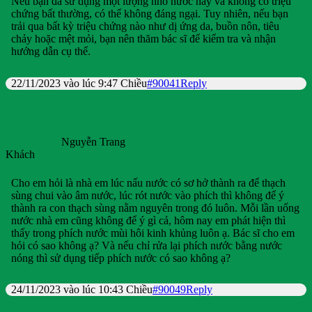
Nếu bạn đã sử dụng một lượng nhỏ nước này và không có triệu
chứng bất thường, có thể không đáng ngại. Tuy nhiên, nếu bạn
trải qua bất kỳ triệu chứng nào như dị ứng da, buồn nôn, tiêu
chảy hoặc mệt mỏi, bạn nên thăm bác sĩ để kiểm tra và nhận
hướng dẫn cụ thể.
22/11/2023 vào lúc 9:47 Chiều
#90041
Reply
Nguyễn Trang
Khách
Cho em hỏi là nhà em lúc nấu nước có sơ hở thành ra để thạch
sùng chui vào âm nước, lúc rót nước vào phích thì không để ý
thành ra con thạch sùng nằm nguyên trong đó luôn. Mỗi lần uống
nước nhà em cũng không để ý gì cả, hôm nay em phát hiện thì
thấy trong phích nước mùi hôi kinh khủng luôn ạ. Bác sĩ cho em
hỏi có sao không ạ? Và nếu chỉ rửa lại phích nước bằng nước
nóng thì sử dụng tiếp phích nước có sao không ạ?
24/11/2023 vào lúc 10:43 Chiều
#90049
Reply