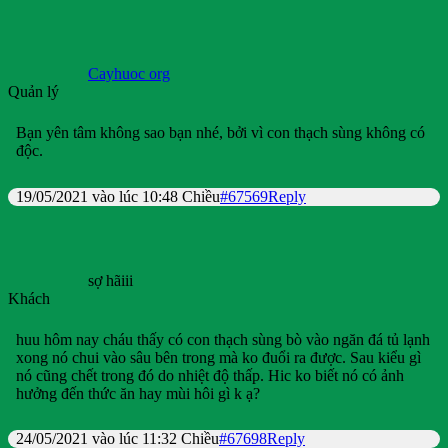
Cayhuoc org
Quản lý
Bạn yên tâm không sao bạn nhé, bởi vì con thạch sùng không có
độc.
19/05/2021 vào lúc 10:48 Chiều
#67569
Reply
sợ hãiii
Khách
huu hôm nay cháu thấy có con thạch sùng bò vào ngăn đá tủ lạnh
xong nó chui vào sâu bên trong mà ko đuổi ra được. Sau kiểu gì
nó cũng chết trong đó do nhiệt độ thấp. Hic ko biết nó có ảnh
hưởng đến thức ăn hay mùi hôi gì k ạ?
24/05/2021 vào lúc 11:32 Chiều
#67698
Reply