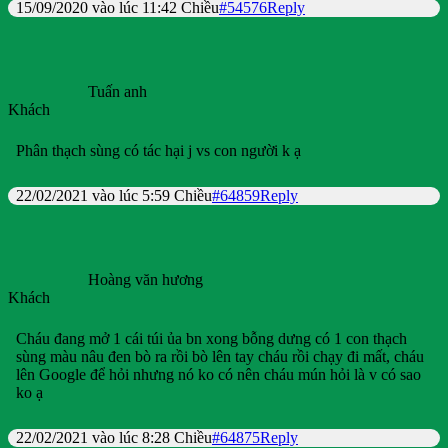
15/09/2020 vào lúc 11:42 Chiều
#54576
Reply
Tuấn anh
Khách
Phân thạch sùng có tác hại j vs con người k ạ
22/02/2021 vào lúc 5:59 Chiều
#64859
Reply
Hoàng văn hương
Khách
Cháu đang mở 1 cái túi ủa bn xong bỗng dưng có 1 con thạch
sùng màu nâu đen bò ra rồi bò lên tay cháu rồi chạy đi mất, cháu
lên Google để hỏi nhưng nó ko có nên cháu mún hỏi là v có sao
ko ạ
22/02/2021 vào lúc 8:28 Chiều
#64875
Reply