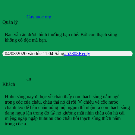
Cayhuoc org
Quản lý
Bạn vẫn ăn được bình thường bạn nhé. Bởi con thạch sùng
không có độc mà bạn.
04/08/2020 vào lúc 11:04 Sáng
#52808
Reply
an
Khách
Huhu sáng nay đi học về cháu thấy con thạch sùng nằm ngủ
trong cốc của cháu, cháu thả nó đi rồi 🙂 chiều về cốc nước
chanh leo để bàn cháu uống một ngụm thì nhận ra con thạch sùng
đang ngụp lặn trong đó 🙂 nó giương mắt nhìn cháu còn há cái
miệng ngáp ngáp huhuhu cho cháu hỏi thạch sùng thích nằm
trong cốc ạ.