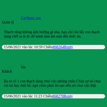
Cayhuoc org
Quản lý
Thạch sùng không ảnh hưởng gì nha, bạn chỉ cần lấy con thạch
sùng chết ra là đc để tránh làm ám mùi đến thức ăn.
15/06/2021 vào lúc 10:59 Chiều
#68264
Reply
bla
Khách
Bs oi có 1 con thạch sùng chui vào phòng cháu Cháu sợ nó chui
vài tai hay mũi lúc ngủ cháu phải lm sao nếu nó chui vào thật
15/06/2021 vào lúc 11:23 Chiều
#68278
Reply