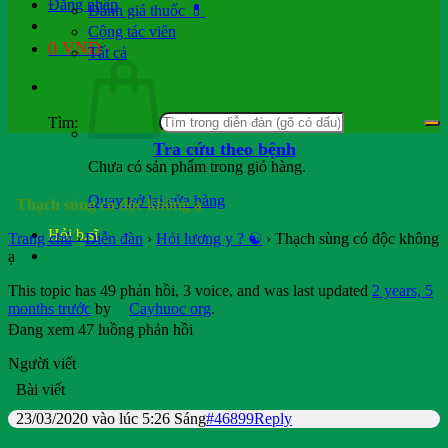
Đăng nhập
Đánh giá thuốc 💊
Cộng tác viên
0
VND
Tất cả
Tìm:
Tra cứu theo bệnh
Chưa có sản phẩm trong giỏ hàng.
Quay trở lại cửa hàng
Thạch sùng có độc không ạ
Hỏi b.sĩ
Trang chủ
›
Diễn đàn
›
Hỏi lương y ? ☯️
›
Thạch sùng có độc không
ạ
This topic has 49 phản hồi, 3 voice, and was last updated
2 years, 5
months trước
by
Cayhuoc org
.
Đang xem 47 luồng phản hồi
Người viết
Bài viết
23/03/2020 vào lúc 5:26 Sáng
#46899
Reply