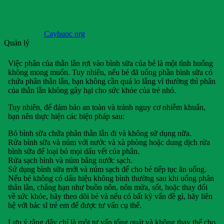
Cayhuoc org
Quản lý
Việc phân của thằn lằn rơi vào bình sữa của bé là một tình huống
không mong muốn. Tuy nhiên, nếu bé đã uống phần bình sữa có
chứa phân thằn lằn, bạn không cần quá lo lắng vì thường thì phân
của thằn lằn không gây hại cho sức khỏe của trẻ nhỏ.
Tuy nhiên, để đảm bảo an toàn và tránh nguy cơ nhiễm khuẩn,
bạn nên thực hiện các biện pháp sau:
Bỏ bình sữa chứa phân thằn lằn đi và không sử dụng nữa.
Rửa bình sữa và núm với nước và xà phòng hoặc dung dịch rửa
bình sữa để loại bỏ mọi dấu vết của phân.
Rửa sạch bình và núm bằng nước sạch.
Sử dụng bình sữa mới và núm sạch để cho bé tiếp tục ăn uống.
Nếu bé không có dấu hiệu không bình thường sau khi uống phân
thằn lằn, chẳng hạn như buồn nôn, nôn mửa, sốt, hoặc thay đổi
về sức khỏe, hãy theo dõi bé và nếu có bất kỳ vấn đề gì, hãy liên
hệ với bác sĩ trẻ em để được tư vấn cụ thể.
Lưu ý rằng đây chỉ là một tư vấn tổng quát và không thay thế cho