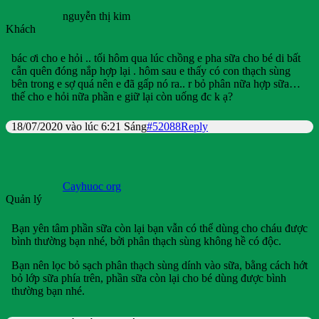
nguyễn thị kim
Khách
bác ơi cho e hỏi .. tối hôm qua lúc chồng e pha sữa cho bé di bất
cẫn quên đóng nắp hợp lại . hôm sau e thấy có con thạch sùng
bên trong e sợ quá nên e đã gấp nó ra.. r bỏ phân nữa hợp sữa…
thế cho e hỏi nữa phần e giữ lại còn uống đc k ạ?
18/07/2020 vào lúc 6:21 Sáng
#52088
Reply
Cayhuoc org
Quản lý
Bạn yên tâm phần sữa còn lại bạn vẫn có thể dùng cho cháu được
bình thường bạn nhé, bởi phân thạch sùng không hề có độc.
Bạn nên lọc bỏ sạch phân thạch sùng dính vào sữa, bằng cách hớt
bỏ lớp sữa phía trên, phần sữa còn lại cho bé dùng được bình
thường bạn nhé.