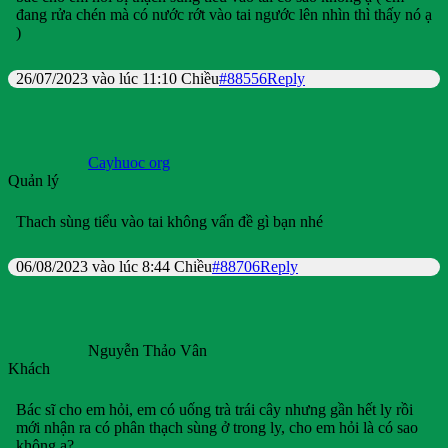
đang rửa chén mà có nước rớt vào tai ngước lên nhìn thì thấy nó ạ
)
26/07/2023 vào lúc 11:10 Chiều
#88556
Reply
Cayhuoc org
Quản lý
Thach sùng tiểu vào tai không vấn đề gì bạn nhé
06/08/2023 vào lúc 8:44 Chiều
#88706
Reply
Nguyễn Thảo Vân
Khách
Bác sĩ cho em hỏi, em có uống trà trái cây nhưng gần hết ly rồi
mới nhận ra có phân thạch sùng ở trong ly, cho em hỏi là có sao
không ạ?