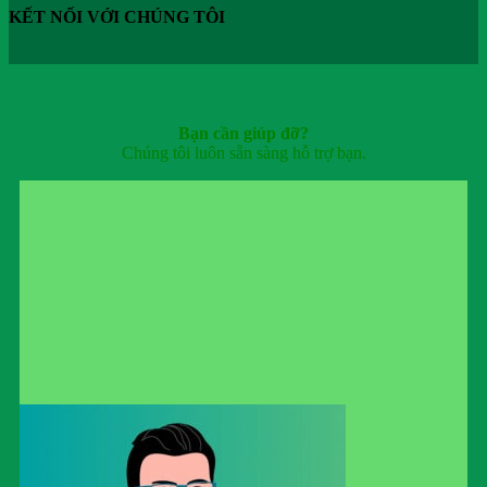
KẾT NỐI VỚI CHÚNG TÔI
Bạn cần giúp đỡ?
Chúng tôi luôn sẵn sàng hỗ trợ bạn.