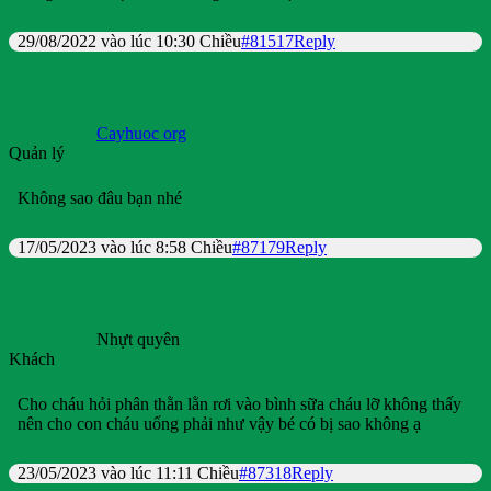
29/08/2022 vào lúc 10:30 Chiều
#81517
Reply
Cayhuoc org
Quản lý
Không sao đâu bạn nhé
17/05/2023 vào lúc 8:58 Chiều
#87179
Reply
Nhựt quyên
Khách
Cho cháu hỏi phân thằn lằn rơi vào bình sữa cháu lỡ không thấy
nên cho con cháu uống phải như vậy bé có bị sao không ạ
23/05/2023 vào lúc 11:11 Chiều
#87318
Reply