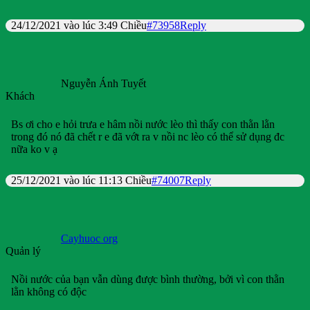
24/12/2021 vào lúc 3:49 Chiều
#73958
Reply
Nguyễn Ánh Tuyết
Khách
Bs ơi cho e hỏi trưa e hâm nồi nước lèo thì thấy con thằn lằn
trong đó nó đã chết r e đã vớt ra v nồi nc lèo có thể sử dụng đc
nữa ko v ạ
25/12/2021 vào lúc 11:13 Chiều
#74007
Reply
Cayhuoc org
Quản lý
Nồi nước của bạn vẫn dùng được bình thường, bởi vì con thằn
lằn không có độc