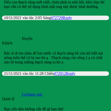
Nếu con thạch sùng mới chết, chưa phát ra mùi hôi, khó chịu thì
bạn vẫn có thể sử dụng bình mật ong này được bình thường.
10/11/2021 vào lúc 2:05 Sáng
#72729
Reply
Huyền
Khách
Bác sĩ ơi em cháu để lon nước có thạch sùng bò vào kh biết mà
uống luôn thế có bị sao kh ạ . Thạch sùng còn sống ý ạ có chất
nào từ trong miệng thạch sùng ra kh ạ
21/11/2021 vào lúc 11:28 Chiều
#72912
Reply
Cayhuoc org
Quản lý
Bạn yên tâm không vấn đề gì bạn nhé