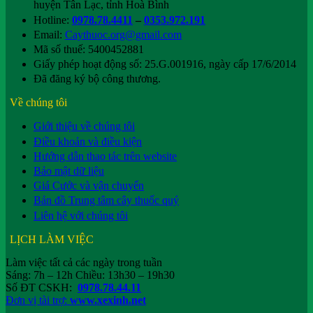
huyện Tân Lạc, tỉnh Hoà Bình
Hotline:
0978.78.4411
–
0353.972.191
Email:
Caythuoc.org@gmail.com
Mã số thuế: 5400452881
Giấy phép hoạt động số: 25.G.001916, ngày cấp 17/6/2014
Đã đăng ký bộ công thương.
Về chúng tôi
Giới thiệu về chúng tôi
Điều khoản và điều kiện
Hướng dẫn thao tác trên website
Bảo mật dữ liệu
Giá Cước và vận chuyển
Bản đồ Trung tâm cây thuốc quý
Liên hệ với chúng tôi
LỊCH LÀM VIỆC
Làm việc tất cả các ngày trong tuần
Sáng: 7h – 12h Chiều: 13h30 – 19h30
Số ĐT CSKH:
0978.78.44.11
Đơn vị tài trợ:
www.xexinh.net