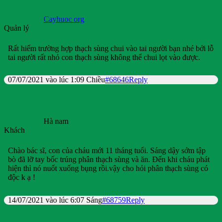
Cayhuoc org
Quản lý
Rất hiếm trường hợp thạch sùng chui vào tai người bạn nhé bởi lỗ
tai người rất nhỏ con thạch sùng không thể chui lọt vào được.
07/07/2021 vào lúc 1:09 Chiều
#68646
Reply
Hà nam
Khách
Chào bác sĩ, con của cháu mới 11 tháng tuổi. Sáng dậy sớm tập
bò đã lỡ tay bốc trúng phân thạch sùng và ăn. Đến khi cháu phát
hiện thì nó nuốt xuống bụng rồi.vậy cho hỏi phân thạch sùng có
độc k ạ !
14/07/2021 vào lúc 6:07 Sáng
#68759
Reply