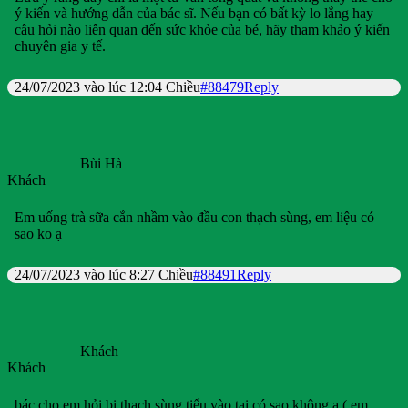
ý kiến và hướng dẫn của bác sĩ. Nếu bạn có bất kỳ lo lắng hay
câu hỏi nào liên quan đến sức khỏe của bé, hãy tham khảo ý kiến
chuyên gia y tế.
24/07/2023 vào lúc 12:04 Chiều
#88479
Reply
Bùi Hà
Khách
Em uống trà sữa cắn nhầm vào đầu con thạch sùng, em liệu có
sao ko ạ
24/07/2023 vào lúc 8:27 Chiều
#88491
Reply
Khách
Khách
bác cho em hỏi bị thạch sùng tiểu vào tai có sao không ạ ( em