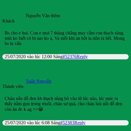
Nguyễn Văn thêm
Khách
Bs cho e hoi. Con e moi 7 tháng chẳng may cầm con thạch sùng
mút ko biết có bi sao ko ạ. Va mỗi khi an bột la nôn ra hết. Mong
bs tu vấn
25/07/2020 vào lúc 12:00 Sáng
#52376
Reply
Tuấn Nguyễn
Thành viên
Cháu nấu đỗ đen kb thạch sùng bò vào từ lúc nào, lúc múc ra
thấy nằm gọn trong muôi, cháu sợ quá, cho cháu hỏi nồi đỗ đen
còn ăn đc k ag ==😭
25/07/2020 vào lúc 6:08 Sáng
#52383
Reply