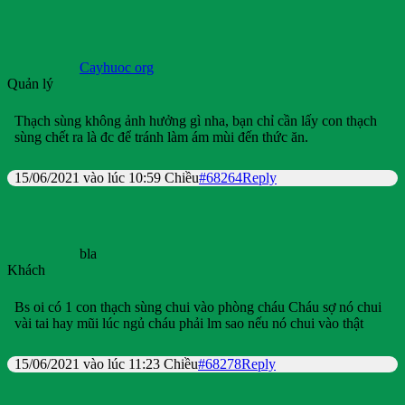
Cayhuoc org
Quản lý
Thạch sùng không ảnh hưởng gì nha, bạn chỉ cần lấy con thạch
sùng chết ra là đc để tránh làm ám mùi đến thức ăn.
15/06/2021 vào lúc 10:59 Chiều
#68264
Reply
bla
Khách
Bs oi có 1 con thạch sùng chui vào phòng cháu Cháu sợ nó chui
vài tai hay mũi lúc ngủ cháu phải lm sao nếu nó chui vào thật
15/06/2021 vào lúc 11:23 Chiều
#68278
Reply