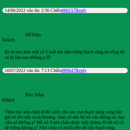
14/06/2022 vào lúc 2:56 Chiều
#80157
Reply
HồThảo
Khách
Bs ơi em cháu mới có 1 tuổi mà cầm trứng thạch sùng ăn sống thì
có bị làm sao không ạ 😥
10/07/2022 vào lúc 7:13 Chiều
#80647
Reply
Bảo Trâm
Khách
Thưa bác anh cháu lỡ để cánh cửa vào con thạch sùng xong bây
giờ nó lòi ruột và bị thương, cháu có nên bỏ nó vào thùng rác hay
cứu nó không ạ? Mà nó ở nhà cháu được mấy tháng rồi thì nó có
đẻ trứng không ạ? Nhà cháu có muỗi nên rất cần thạch sùng