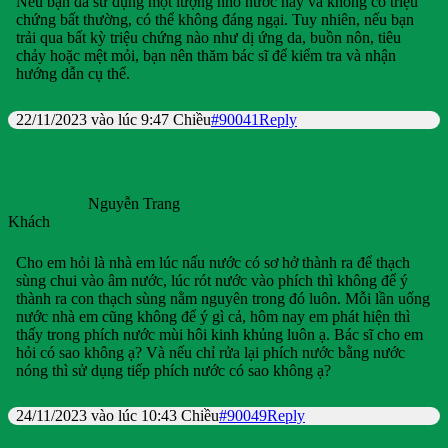
Nếu bạn đã sử dụng một lượng nhỏ nước này và không có triệu
chứng bất thường, có thể không đáng ngại. Tuy nhiên, nếu bạn
trải qua bất kỳ triệu chứng nào như dị ứng da, buồn nôn, tiêu
chảy hoặc mệt mỏi, bạn nên thăm bác sĩ để kiểm tra và nhận
hướng dẫn cụ thể.
22/11/2023 vào lúc 9:47 Chiều
#90041
Reply
Nguyễn Trang
Khách
Cho em hỏi là nhà em lúc nấu nước có sơ hở thành ra để thạch
sùng chui vào âm nước, lúc rót nước vào phích thì không để ý
thành ra con thạch sùng nằm nguyên trong đó luôn. Mỗi lần uống
nước nhà em cũng không để ý gì cả, hôm nay em phát hiện thì
thấy trong phích nước mùi hôi kinh khủng luôn ạ. Bác sĩ cho em
hỏi có sao không ạ? Và nếu chỉ rửa lại phích nước bằng nước
nóng thì sử dụng tiếp phích nước có sao không ạ?
24/11/2023 vào lúc 10:43 Chiều
#90049
Reply