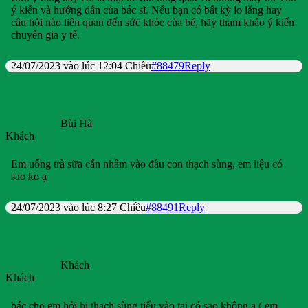
ý kiến và hướng dẫn của bác sĩ. Nếu bạn có bất kỳ lo lắng hay
câu hỏi nào liên quan đến sức khỏe của bé, hãy tham khảo ý kiến
chuyên gia y tế.
24/07/2023 vào lúc 12:04 Chiều
#88479
Reply
Bùi Hà
Khách
Em uống trà sữa cắn nhầm vào đầu con thạch sùng, em liệu có
sao ko ạ
24/07/2023 vào lúc 8:27 Chiều
#88491
Reply
Khách
Khách
bác cho em hỏi bị thạch sùng tiểu vào tai có sao không ạ ( em