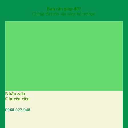
Bạn cần giúp đỡ?
Chúng tôi luôn sẵn sàng hỗ trợ bạn.
Nhắn zalo
Chuyên viên
0968.022.948