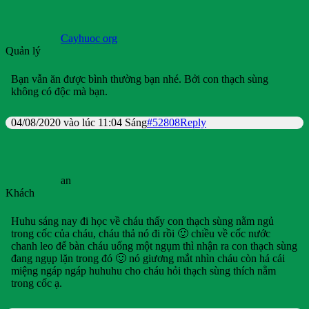
Cayhuoc org
Quản lý
Bạn vẫn ăn được bình thường bạn nhé. Bởi con thạch sùng
không có độc mà bạn.
04/08/2020 vào lúc 11:04 Sáng
#52808
Reply
an
Khách
Huhu sáng nay đi học về cháu thấy con thạch sùng nằm ngủ
trong cốc của cháu, cháu thả nó đi rồi 🙂 chiều về cốc nước
chanh leo để bàn cháu uống một ngụm thì nhận ra con thạch sùng
đang ngụp lặn trong đó 🙂 nó giương mắt nhìn cháu còn há cái
miệng ngáp ngáp huhuhu cho cháu hỏi thạch sùng thích nằm
trong cốc ạ.