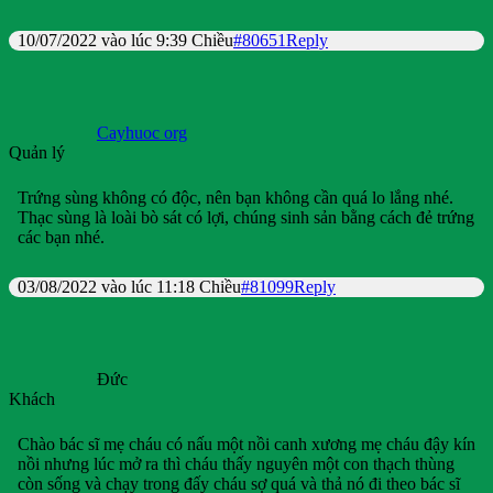
10/07/2022 vào lúc 9:39 Chiều
#80651
Reply
Cayhuoc org
Quản lý
Trứng sùng không có độc, nên bạn không cần quá lo lắng nhé.
Thạc sùng là loài bò sát có lợi, chúng sinh sản bằng cách đẻ trứng
các bạn nhé.
03/08/2022 vào lúc 11:18 Chiều
#81099
Reply
Đức
Khách
Chào bác sĩ mẹ cháu có nấu một nồi canh xương mẹ cháu đậy kín
nồi nhưng lúc mở ra thì cháu thấy nguyên một con thạch thùng
còn sống và chạy trong đấy cháu sợ quá và thả nó đi theo bác sĩ