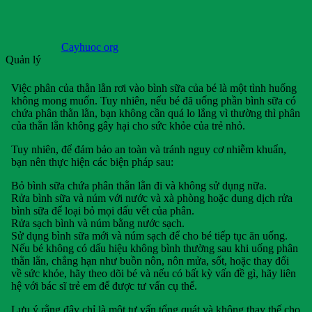
Cayhuoc org
Quản lý
Việc phân của thằn lằn rơi vào bình sữa của bé là một tình huống
không mong muốn. Tuy nhiên, nếu bé đã uống phần bình sữa có
chứa phân thằn lằn, bạn không cần quá lo lắng vì thường thì phân
của thằn lằn không gây hại cho sức khỏe của trẻ nhỏ.
Tuy nhiên, để đảm bảo an toàn và tránh nguy cơ nhiễm khuẩn,
bạn nên thực hiện các biện pháp sau:
Bỏ bình sữa chứa phân thằn lằn đi và không sử dụng nữa.
Rửa bình sữa và núm với nước và xà phòng hoặc dung dịch rửa
bình sữa để loại bỏ mọi dấu vết của phân.
Rửa sạch bình và núm bằng nước sạch.
Sử dụng bình sữa mới và núm sạch để cho bé tiếp tục ăn uống.
Nếu bé không có dấu hiệu không bình thường sau khi uống phân
thằn lằn, chẳng hạn như buồn nôn, nôn mửa, sốt, hoặc thay đổi
về sức khỏe, hãy theo dõi bé và nếu có bất kỳ vấn đề gì, hãy liên
hệ với bác sĩ trẻ em để được tư vấn cụ thể.
Lưu ý rằng đây chỉ là một tư vấn tổng quát và không thay thế cho