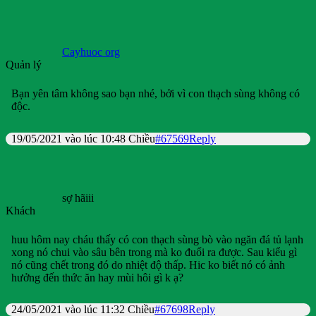
Cayhuoc org
Quản lý
Bạn yên tâm không sao bạn nhé, bởi vì con thạch sùng không có
độc.
19/05/2021 vào lúc 10:48 Chiều
#67569
Reply
sợ hãiii
Khách
huu hôm nay cháu thấy có con thạch sùng bò vào ngăn đá tủ lạnh
xong nó chui vào sâu bên trong mà ko đuổi ra được. Sau kiểu gì
nó cũng chết trong đó do nhiệt độ thấp. Hic ko biết nó có ảnh
hưởng đến thức ăn hay mùi hôi gì k ạ?
24/05/2021 vào lúc 11:32 Chiều
#67698
Reply