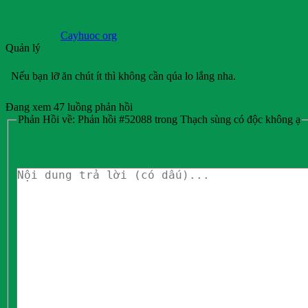
Cayhuoc org
Quản lý
Nếu bạn lỡ ăn chút ít thì không cần qúa lo lắng nha.
Đang xem 47 luồng phản hồi
Phản Hồi về: Phản hồi #52088 trong Thạch sùng có độc không ạ