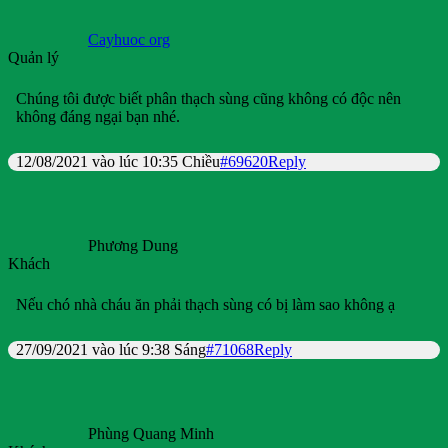
Cayhuoc org
Quản lý
Chúng tôi được biết phân thạch sùng cũng không có độc nên
không đáng ngại bạn nhé.
12/08/2021 vào lúc 10:35 Chiều
#69620
Reply
Phương Dung
Khách
Nếu chó nhà cháu ăn phải thạch sùng có bị làm sao không ạ
27/09/2021 vào lúc 9:38 Sáng
#71068
Reply
Phùng Quang Minh