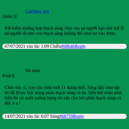
Cayhuoc org
Quản lý
Rất hiếm trường hợp thạch sùng chui vào tai người bạn nhé bởi lỗ
tai người rất nhỏ con thạch sùng không thể chui lọt vào được.
07/07/2021 vào lúc 1:09 Chiều
#68646
Reply
Hà nam
Khách
Chào bác sĩ, con của cháu mới 11 tháng tuổi. Sáng dậy sớm tập
bò đã lỡ tay bốc trúng phân thạch sùng và ăn. Đến khi cháu phát
hiện thì nó nuốt xuống bụng rồi.vậy cho hỏi phân thạch sùng có
độc k ạ !
14/07/2021 vào lúc 6:07 Sáng
#68759
Reply