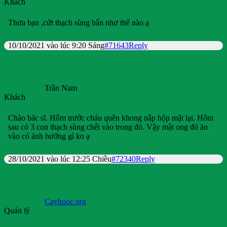
Khách
Thưa bạn ,cứt thạch sùng bẩn như thế nào ạ
10/10/2021 vào lúc 9:20 Sáng
#71643
Reply
Trần Nam
Khách
Chào bác sĩ. Hôm trước cháu quên khong nắp hộp mật lại. Hôm
sau có 3 con thạch sùng chết vào trong đó. Vậy mật ong đó ăn
vào có ảnh hưởng gì ko ạ
28/10/2021 vào lúc 12:25 Chiều
#72340
Reply
Cayhuoc org
Quản lý