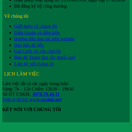
Đã đăng ký bộ công thương.
Về chúng tôi
Giới thiệu về chúng tôi
Điều khoản và điều kiện
Hướng dẫn thao tác trên website
Bảo mật dữ liệu
Giá Cước và vận chuyển
Bản đồ Trung tâm cây thuốc quý
Liên hệ với chúng tôi
LỊCH LÀM VIỆC
Làm việc tất cả các ngày trong tuần
Sáng: 7h – 12h Chiều: 13h30 – 19h30
Số ĐT CSKH:
0978.78.44.11
Đơn vị tài trợ:
www.xexinh.net
KẾT NỐI VỚI CHÚNG TÔI