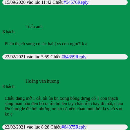
15/09/2020 vào lúc 11:42 Chiều
#54576
Reply
Tuấn anh
Khách
Phân thạch sùng có tác hại j vs con người k ạ
22/02/2021 vào lúc 5:59 Chiều
#64859
Reply
Hoàng văn hương
Khách
Cháu đang mở 1 cái túi ủa bn xong bỗng dưng có 1 con thạch
sùng màu nâu đen bò ra rồi bò lên tay cháu rồi chạy đi mất, cháu
lên Google để hỏi nhưng nó ko có nên cháu mún hỏi là v có sao
ko ạ
22/02/2021 vào lúc 8:28 Chiều
#64875
Reply