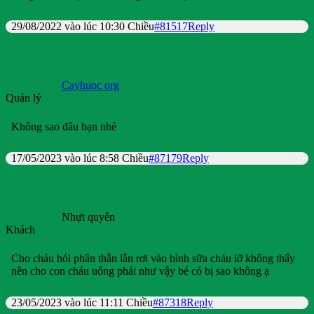
29/08/2022 vào lúc 10:30 Chiều
#81517
Reply
Cayhuoc org
Quản lý
Không sao đâu bạn nhé
17/05/2023 vào lúc 8:58 Chiều
#87179
Reply
Nhựt quyên
Khách
Cho cháu hỏi phân thằn lằn rơi vào bình sữa cháu lỡ không thấy
nên cho con cháu uống phải như vậy bé có bị sao không ạ
23/05/2023 vào lúc 11:11 Chiều
#87318
Reply