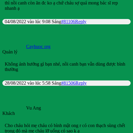
thì nồi canh còn ăn đc ko ạ chứ cháu sợ quá mong bác sĩ rep
nhanh ạ
04/08/2022 vào lúc 9:08 Sáng
#81106
Reply
Cayhuoc org
Quản lý
Không ảnh hưởng gì bạn nhé, nồi canh bạn vẫn dùng được bình
thường
28/08/2022 vào lúc 5:58 Sáng
#81506
Reply
Vu Ang
Khách
Cho cháu hỏi mẹ cháu có bình mật ong r có con thạch sùng chết
trong đó mà mẹ cháu lỡ uống có sao k ạ