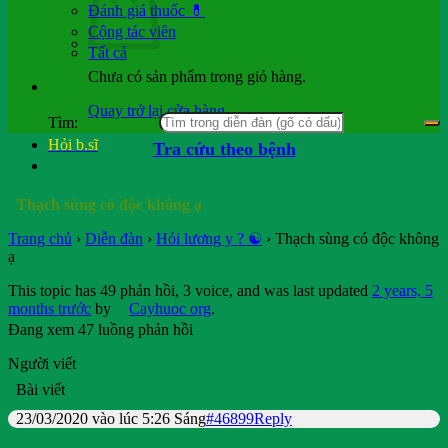
Đánh giá thuốc 💊
Cộng tác viên
Tất cả
Chưa có sản phẩm trong giỏ hàng.
Quay trở lại cửa hàng
Tìm:
Hỏi b.sĩ
Tra cứu theo bệnh
Thạch sùng có độc không ạ
Trang chủ
›
Diễn đàn
›
Hỏi lương y ? ☯️
›
Thạch sùng có độc không
ạ
This topic has 49 phản hồi, 3 voice, and was last updated
2 years, 5
months trước
by
Cayhuoc org
.
Đang xem 47 luồng phản hồi
Người viết
Bài viết
23/03/2020 vào lúc 5:26 Sáng
#46899
Reply