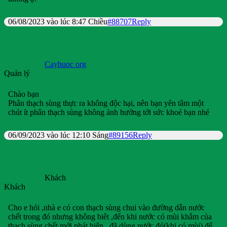
06/08/2023 vào lúc 8:47 Chiều
#88707
Reply
Cayhuoc org
Quản lý
Chào bạn
Phân thạch sùng thực ra không độc hại, nên bạn yên tâm một
chút ít phân thạch sùng không ảnh hưởng tới sức khoẻ bạn nhé
06/09/2023 vào lúc 12:10 Sáng
#89156
Reply
Khách
Khách
Cho e hỏi ,nhà e có con thạch sùng chui vào đường dẫn nước
chết trong đó nhưng không biêt ,đến khi nước có mùi khắm của
thạch sùng chết mới phát hiện , đã dùng nước đó(khi có mùi) để