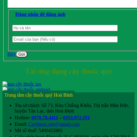
Đăng nhập để đăng ảnh
Hủy
Gửi
Tải ứng dụng cây thuốc quý
Trung tâm cây thuốc quý Hoà Bình
Trụ sở chính: Số 73, Khu Chiềng Khến, Thị trấn Mãn Đức,
huyện Tân Lạc, tỉnh Hoà Bình
Hotline:
0978.78.4411
–
0353.972.191
Email:
Caythuoc.org@gmail.com
Mã số thuế: 5400452881
Giấy phép hoạt động số: 25.G.001916, ngày cấp 17/6/2014