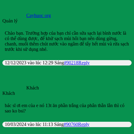
Cayhuoc org
Quản lý
Chào bạn. Trường hợp của bạn chỉ cần sửa sạch lại bình nước là
có thể dùng được, để khử sạch mùi hôi bạn nên dùng gừng,
chanh, muối thêm chút nước vào ngâm để tẩy hết mùi và rửa sạch
trước khi sử dụng nhé.
12/12/2023 vào lúc 12:29 Sáng
#90218
Reply
Khách
Khách
bác sĩ ơi em của e nó 13t ăn phần trắng của phân thằn lằn thì có
sao ko bsi?
10/03/2024 vào lúc 11:13 Sáng
#90760
Reply