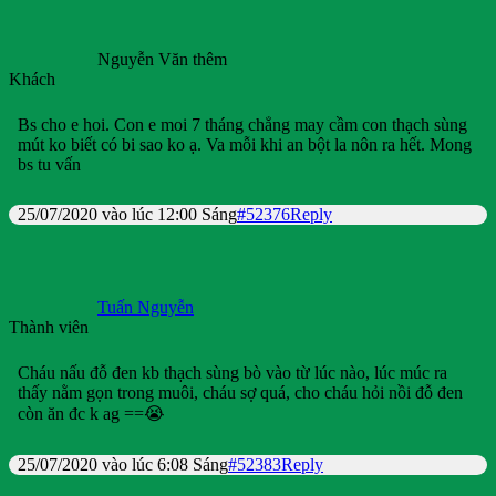
Nguyễn Văn thêm
Khách
Bs cho e hoi. Con e moi 7 tháng chẳng may cầm con thạch sùng
mút ko biết có bi sao ko ạ. Va mỗi khi an bột la nôn ra hết. Mong
bs tu vấn
25/07/2020 vào lúc 12:00 Sáng
#52376
Reply
Tuấn Nguyễn
Thành viên
Cháu nấu đỗ đen kb thạch sùng bò vào từ lúc nào, lúc múc ra
thấy nằm gọn trong muôi, cháu sợ quá, cho cháu hỏi nồi đỗ đen
còn ăn đc k ag ==😭
25/07/2020 vào lúc 6:08 Sáng
#52383
Reply