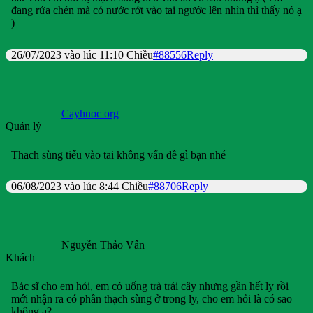
đang rửa chén mà có nước rớt vào tai ngước lên nhìn thì thấy nó ạ
)
26/07/2023 vào lúc 11:10 Chiều
#88556
Reply
Cayhuoc org
Quản lý
Thach sùng tiểu vào tai không vấn đề gì bạn nhé
06/08/2023 vào lúc 8:44 Chiều
#88706
Reply
Nguyễn Thảo Vân
Khách
Bác sĩ cho em hỏi, em có uống trà trái cây nhưng gần hết ly rồi
mới nhận ra có phân thạch sùng ở trong ly, cho em hỏi là có sao
không ạ?