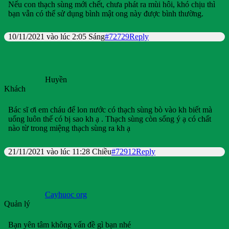
Nếu con thạch sùng mới chết, chưa phát ra mùi hôi, khó chịu thì
bạn vẫn có thể sử dụng bình mật ong này được bình thường.
10/11/2021 vào lúc 2:05 Sáng
#72729
Reply
Huyền
Khách
Bác sĩ ơi em cháu để lon nước có thạch sùng bò vào kh biết mà
uống luôn thế có bị sao kh ạ . Thạch sùng còn sống ý ạ có chất
nào từ trong miệng thạch sùng ra kh ạ
21/11/2021 vào lúc 11:28 Chiều
#72912
Reply
Cayhuoc org
Quản lý
Bạn yên tâm không vấn đề gì bạn nhé