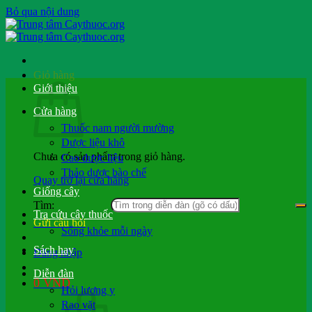
Bỏ qua nội dung
Giỏ hàng
Giới thiệu
Cửa hàng
Thuốc nam người mường
Dược liệu khô
Chưa có sản phẩm trong giỏ hàng.
Cao dược liệu
Thảo dược bào chế
Quay trở lại cửa hàng
Giống cây
Tìm:
Tra cứu cây thuốc
Gửi câu hỏi
Sống khỏe mỗi ngày
Sách hay
Đăng nhập
Diễn đàn
0
VND
Hỏi lương y
Rao vặt