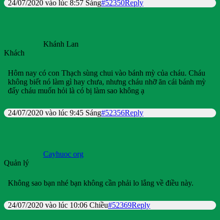
24/07/2020 vào lúc 8:57 Sáng
#52350
Reply
Khánh Lan
Khách
Hôm nay có con Thạch sùng chui vào bánh mỳ của cháu. Cháu
không biết nó làm gì hay chưa, nhưng cháu nhỡ ăn cái bánh mỳ
đấy cháu muốn hỏi là có bị làm sao không ạ
24/07/2020 vào lúc 9:45 Sáng
#52356
Reply
Cayhuoc org
Quản lý
Không sao bạn nhé bạn không cần phải lo lắng về điều này.
24/07/2020 vào lúc 10:06 Chiều
#52369
Reply