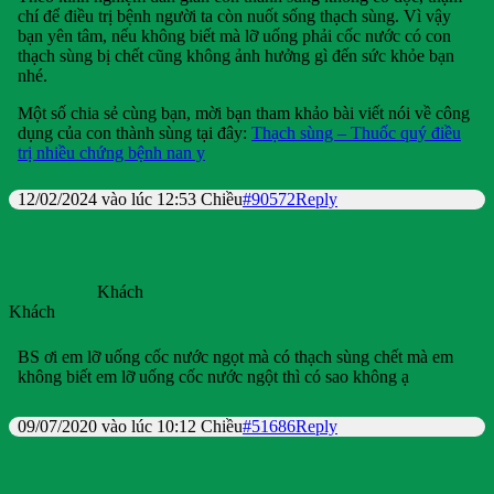
chí để điều trị bệnh người ta còn nuốt sống thạch sùng. Vì vậy
bạn yên tâm, nếu không biết mà lỡ uống phải cốc nước có con
thạch sùng bị chết cũng không ảnh hưởng gì đến sức khỏe bạn
nhé.
Một số chia sẻ cùng bạn, mời bạn tham khảo bài viết nói về công
dụng của con thành sùng tại đây:
Thạch sùng – Thuốc quý điều
trị nhiều chứng bệnh nan y
12/02/2024 vào lúc 12:53 Chiều
#90572
Reply
Khách
Khách
BS ơi em lỡ uống cốc nước ngọt mà có thạch sùng chết mà em
không biết em lỡ uống cốc nước ngột thì có sao không ạ
09/07/2020 vào lúc 10:12 Chiều
#51686
Reply