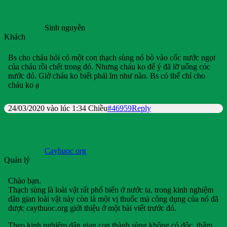
Sinh nguyễn
Khách
Bs cho cháu hỏi có một con thạch sùng nó bò vào cốc nước ngọt
của cháu rồi chết trong đó. Nhưng cháu ko để ý đã lỡ uống cóc
nước đó. Giờ cháu ko biết phải lm như nào. Bs có thể chỉ cho
cháu ko ạ
24/03/2020 vào lúc 1:34 Chiều
#46959
Reply
Cayhuoc org
Quản lý
Chào bạn.
Thạch sùng là loài vật rất phổ biến ở nước ta, trong kinh nghiệm
dân gian loài vật này còn là một vị thuốc mà công dụng của nó đã
được caythuoc.org giới thiệu ở một bài viết trước đó.
Theo kinh nghiệm dân gian con thành sùng không có độc, thậm