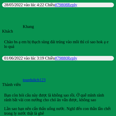
28/05/2022 vào lúc 4:22 Chiều
#79808
Reply
Khang
Khách
Chào bs ạ em bị thạch sùng đái trúng vào môi thì có sao hok ạ e
lo quá
01/06/2022 vào lúc 3:19 Chiều
#79880
Reply
tourdulich123
Thành viên
Bạn còn hỏi câu này được là không sao rồi. Ở quê mình rảnh
rảnh bắt vài con nướng cho chó ăn vẫn được, không sao
Lần sao bạn nên cẩn thẩn uống nước. Nghĩ đến con thằn lằn chết
trong ly nước thật là ghê