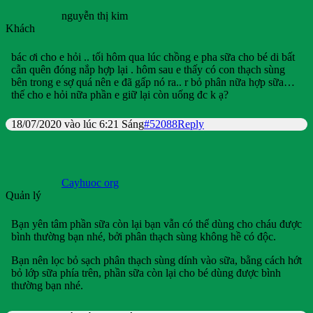
nguyễn thị kim
Khách
bác ơi cho e hỏi .. tối hôm qua lúc chồng e pha sữa cho bé di bất
cẫn quên đóng nắp hợp lại . hôm sau e thấy có con thạch sùng
bên trong e sợ quá nên e đã gấp nó ra.. r bỏ phân nữa hợp sữa…
thế cho e hỏi nữa phần e giữ lại còn uống đc k ạ?
18/07/2020 vào lúc 6:21 Sáng
#52088
Reply
Cayhuoc org
Quản lý
Bạn yên tâm phần sữa còn lại bạn vẫn có thể dùng cho cháu được
bình thường bạn nhé, bởi phân thạch sùng không hề có độc.
Bạn nên lọc bỏ sạch phân thạch sùng dính vào sữa, bằng cách hớt
bỏ lớp sữa phía trên, phần sữa còn lại cho bé dùng được bình
thường bạn nhé.