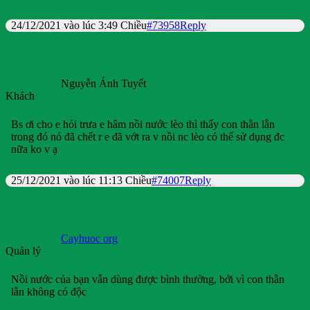
24/12/2021 vào lúc 3:49 Chiều
#73958
Reply
Nguyễn Ánh Tuyết
Khách
Bs ơi cho e hỏi trưa e hâm nồi nước lèo thì thấy con thằn lằn
trong đó nó đã chết r e đã vớt ra v nồi nc lèo có thể sử dụng đc
nữa ko v ạ
25/12/2021 vào lúc 11:13 Chiều
#74007
Reply
Cayhuoc org
Quản lý
Nồi nước của bạn vẫn dùng được bình thường, bởi vì con thằn
lằn không có độc