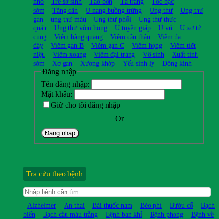
nhỏ
Trẻ sơ sinh
Táo bón
Tá tràng
Tóc bạc
sớm
Tăng cân
U nang buồng trứng
Ung thư
Ung thư
gan
ung thư máu
Ung thư phổi
Ung thư thực
quản
Ung thư vòm họng
U tuyến giáp
U vú
U xơ tử
cung
Viêm bàng quang
Viêm cầu thận
Viêm dạ
dày
Viêm gan B
Viêm gan C
Viêm họng
Viêm tiết
niệu
Viêm xoang
Viêm đại tràng
Vô sinh
Xuất tinh
sớm
Xơ gan
Xương khớp
Yếu sinh lý
Động kinh
Đăng nhập
Tên đăng nhập:
Mật khẩu:
Giữ cho tôi đăng nhập
Or
Đăng nhập
Tra cứu theo bệnh
Alzheimer
An thai
Bài thuốc nam
Béo phì
Bướu cổ
Bạch
biến
Bạch cầu máu trắng
Bệnh ban khỉ
Bệnh phong
Bệnh về