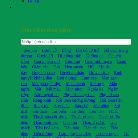
Tất cả
Tìm kiếm theo bệnh
Béo phì
Bướu cổ
Bỏng
Bồi bổ cơ thể
Bổ thận tráng
dương
Covid 19
Di mộng tinh
Dưỡng da
Gai cột
sống
Gan nhiễm mỡ
Giun sán
Giãn tĩnh mạch
Giảm
béo
Giảm cân
Gút
Hen suyễn
HO
Hp dạ
dày
Huyết áp cao
Huyết áp thấp
Hở van tim
Kinh
nguyệt không đều
Liệt dương
Làm đẹp
Men gan
cao
Mát gan giải độc
Mạch vành
Mất ngủ
Mẩn
ngứa
Mắt
Mỡ máu
Mụn nhọt
Ngoài da
Ngâm
rượu
Nấm ngoài da
Phụ nữ mang thai
Phụ nữ sau
sinh
Rong kinh
Rối loạn cương dương
Rối loạn tiền
đình
Rụng tóc
Suy thận
Sán chó
Sắc uống
Sỏi
mật
Sỏi thận
Tai biến
Tai điếc
Teo não
Thiếu
máu
Thoái hóa cột sống
Thoát vị bẹn
Thoát vị đĩa
đệm
Thần kinh tọa
Thận hư
Thận ứ nước
Tim
mạch
Tiêu hoá kém
Tiêu hóa
Tiểu cầu cao
Tiểu
đêm
Tiểu đường
Trào ngược dạ dày
Trĩ nội ngoại
Trẻ