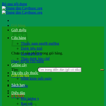
Bỏ qua nội dung
Giỏ hàng
Giới thiệu
Cửa hàng
Thuốc nam người mường
Dược liệu khô
Chưa có sản phẩm trong giỏ hàng.
Cao dược liệu
Thảo dược bào chế
Quay trở lại cửa hàng
Giống cây
Tìm:
Tra cứu cây thuốc
Gửi câu hỏi
Sống khỏe mỗi ngày
Sách hay
Đăng nhập
Diễn đàn
0
VND
Hỏi lương y
Rao vặt