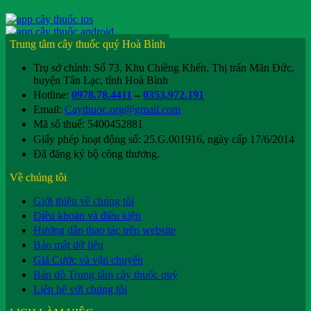
Trung tâm cây thuốc quý Hoà Bình
Trụ sở chính: Số 73, Khu Chiềng Khến, Thị trấn Mãn Đức,
huyện Tân Lạc, tỉnh Hoà Bình
Hotline:
0978.78.4411
–
0353.972.191
Email:
Caythuoc.org@gmail.com
Mã số thuế: 5400452881
Giấy phép hoạt động số: 25.G.001916, ngày cấp 17/6/2014
Đã đăng ký bộ công thương.
Về chúng tôi
Giới thiệu về chúng tôi
Điều khoản và điều kiện
Hướng dẫn thao tác trên website
Bảo mật dữ liệu
Giá Cước và vận chuyển
Bản đồ Trung tâm cây thuốc quý
Liên hệ với chúng tôi