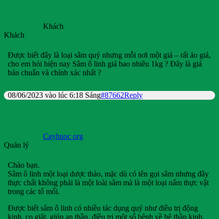
Khách
Khách
Được biết đây là loại sâm quý nhưng mỗi nơi một giá – rất ảo giá,
cho em hỏi hiện nay Sâm ô linh giá bao nhiêu 1kg ? Đây là giá
bán chuẩn và chính xác nhất ?
08/06/2023 vào lúc 6:18 Sáng
#87662
Reply
Cayhuoc org
Quản lý
Chào bạn.
Sâm ô linh một loại dược thảo, mặc dù có tên gọi sâm nhưng đây
thực chất không phải là một loài sâm mà là một loại nấm thực vật
trong các tổ mối.
Được biết sâm ô linh có nhiều tác dụng quý như điều trị động
kinh, co giật, giúp an thần, điều trị một số bệnh về hệ thần kinh.