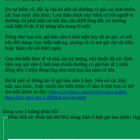
Do sự hiếm có, độc lạ của nó nên nó thường có giá cao hơn nhiều
các loại dược liệu khác. Loại thảo dược này hiếm có bởi người ta
thường chỉ phát hiện nó khi đào sâu dưới lòng đất, nó thường
xuất hiện ở các ô kẽ trống bên trong tổ mối.
Đúng như bạn nói, giá bán sâm ô linh hiện nay rất ảo giá, có nơi
bán đến hàng chục triệu một kg, nhưng có có nơi giá chỉ vài triệu
hoặc thậm chí vài trăm ngàn.
Qua tìm hiểu thực tế và khả sãn kỹ lượng, nhà thuốc đã xác định
hiện nay giá sâm ô linh loại chuẩn thường có giá bán từ 2 triệu
đồng đến 3 triệu đồng/1kg sâm tươi loại lâu năm củ lớn.
Đó là một số thông tin về giá bán sâm ô linh. Nếu có các thắc
mắc nào khác, hoặc muốn tìm hiểu thêm về sâm ô linh bạn có thể
tìm hiểu thêm tại đây:
https://caythuoc.org/product/sam-o-linh-
thao-duoc-quy-gia-3-000usd-tai-viet-nam
Đang xem 1 luồng phản hồi
Phản Hồi về: Phản hồi #87662 trong Sâm ô linh giá bao nhiêu 1kg