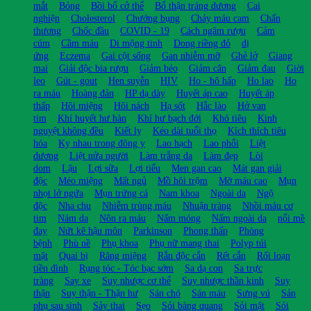
mắt
Bỏng
Bồi bổ cở thể
Bổ thận tráng dương
Cai
nghiện
Cholesterol
Chướng bụng
Chảy máu cam
Chấn
thương
Chốc đầu
COVID - 19
Cách ngâm rượu
Cảm
cúm
Cầm máu
Di mộng tinh
Dong riềng đỏ
dị
ứng
Eczema
Gai cột sống
Gan nhiễm mỡ
Ghẻ lở
Giang
mai
Giải độc bia rượu
Giảm béo
Giảm cân
Giảm đau
Giời
leo
Gút - gout
Hen suyễn
HIV
Ho - hô hấp
Ho lao
Ho
ra máu
Hoàng đản
HP dạ dày
Huyết áp cao
Huyết áp
thấp
Hôi miệng
Hôi nách
Hạ sốt
Hắc lào
Hở van
tim
Khí huyết hư hàn
Khí hư bạch đới
Khó tiêu
Kinh
nguyệt không đều
Kiết lỵ
Kéo dài tuổi thọ
Kích thích tiêu
hóa
Kỵ nhau trong đông y
Lao hạch
Lao phổi
Liệt
dương
Liệt nửa người
Làm trắng da
Làm đẹp
Lòi
dom
Lậu
Lợi sữa
Lợi tiểu
Men gan cao
Mát gan giải
độc
Méo miệng
Mất ngủ
Mồ hôi trộm
Mỡ máu cao
Mụn
nhọt lở ngứa
Mụn trứng cá
Nam khoa
Ngoài da
Ngộ
độc
Nha chu
Nhiễm trùng máu
Nhuận tràng
Nhồi máu cơ
tim
Nám da
Nôn ra máu
Nấm móng
Nấm ngoài da
nổi mề
đay
Nứt kẽ hậu môn
Parkinson
Phong thấp
Phòng
bệnh
Phù nề
Phụ khoa
Phụ nữ mang thai
Polyp túi
mật
Quai bị
Răng miệng
Rắn độc cắn
Rết cắn
Rối loạn
tiền đình
Rụng tóc - Tóc bạc sớm
Sa dạ con
Sa trực
tràng
Say xe
Suy nhược cơ thể
Suy nhược thần kinh
Suy
thận
Suy thận - Thận hư
Sán chó
Sán máu
Sưng vú
Sản
phụ sau sinh
Sảy thai
Sẹo
Sỏi bàng quang
Sỏi mật
Sỏi