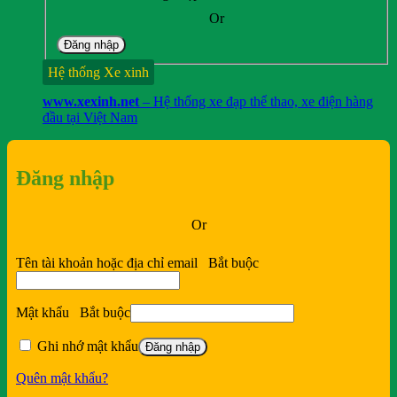
thuốc
Or
Đăng nhập
Hệ thống Xe xinh
www.xexinh.net
– Hệ thống xe đạp thể thao, xe điện hàng
đầu tại Việt Nam
Đăng nhập
Or
Tên tài khoản hoặc địa chỉ email
Bắt buộc
Mật khẩu
Bắt buộc
Ghi nhớ mật khẩu
Đăng nhập
Quên mật khẩu?