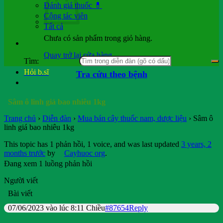
Đánh giá thuốc 💊
Cộng tác viên
Tất cả
Chưa có sản phẩm trong giỏ hàng.
Quay trở lại cửa hàng
Tìm:
Hỏi b.sĩ
Tra cứu theo bệnh
Sâm ô linh giá bao nhiêu 1kg
Trang chủ
›
Diễn đàn
›
Mua bán cây thuốc nam, dược liệu
›
Sâm ô
linh giá bao nhiêu 1kg
This topic has 1 phản hồi, 1 voice, and was last updated
3 years, 2
months trước
by
Cayhuoc org
.
Đang xem 1 luồng phản hồi
Người viết
Bài viết
07/06/2023 vào lúc 8:11 Chiều
#87654
Reply