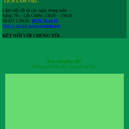
LỊCH LÀM VIỆC
Làm việc tất cả các ngày trong tuần
Sáng: 7h – 12h Chiều: 13h30 – 19h30
Số ĐT CSKH:
0978.78.44.11
Đơn vị tài trợ:
www.xexinh.net
KẾT NỐI VỚI CHÚNG TÔI
Bạn cần giúp đỡ?
Chúng tôi luôn sẵn sàng hỗ trợ bạn.