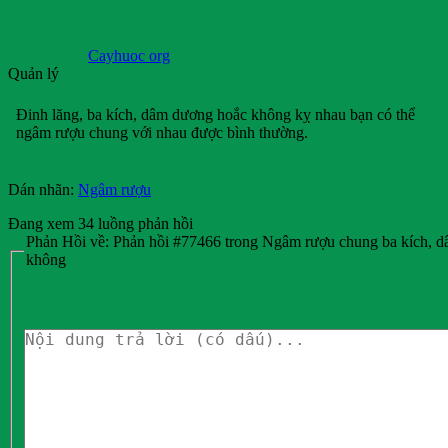
Cayhuoc org
Quản lý
Đinh lăng, ba kích, dâm dương hoắc không kỵ nhau bạn có thể
ngâm rượu chung với nhau được bình thường.
Dán nhãn:
Ngâm rượu
Đang xem 34 luồng phản hồi
Phản Hồi về: Phản hồi #77466 trong Ngâm rượu chung ba kích, 
không