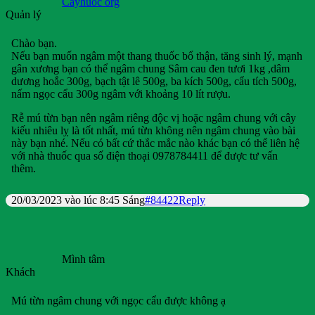
Cayhuoc org
Quản lý
Chào bạn.
Nếu bạn muốn ngâm một thang thuốc bổ thận, tăng sinh lý, mạnh
gân xương bạn có thể ngâm chung Sâm cau đen tươi 1kg ,dâm
dương hoắc 300g, bạch tật lê 500g, ba kích 500g, cẩu tích 500g,
nấm ngọc cẩu 300g ngâm với khoảng 10 lít rượu.
Rễ mú từn bạn nên ngâm riêng độc vị hoặc ngâm chung với cây
kiếu nhiêu lỵ là tốt nhất, mú từn không nên ngâm chung vào bài
này bạn nhé. Nếu có bất cứ thắc mắc nào khác bạn có thể liên hệ
với nhà thuốc qua số điện thoại 0978784411 để được tư vấn
thêm.
20/03/2023 vào lúc 8:45 Sáng
#84422
Reply
Mình tâm
Khách
Mú từn ngâm chung với ngọc cẩu được không ạ