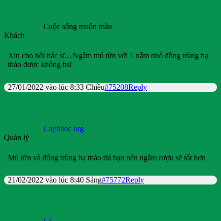
Cuộc sống muôn màu
Khách
Xin cho hỏi bác sĩ…Ngâm mú từn với 1 nắm nhỏ đông trùng hạ
thảo được không bsĩ
27/01/2022 vào lúc 8:33 Chiều
#75208
Reply
Cayhuoc org
Quản lý
Mú từn và đông trùng hạ thảo thì bạn nên ngâm rượu sẽ tốt hơn
21/02/2022 vào lúc 8:40 Sáng
#75772
Reply