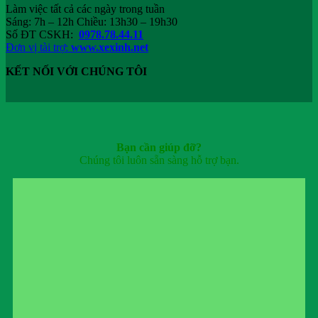
Làm việc tất cả các ngày trong tuần
Sáng: 7h – 12h Chiều: 13h30 – 19h30
Số ĐT CSKH:
0978.78.44.11
Đơn vị tài trợ:
www.xexinh.net
KẾT NỐI VỚI CHÚNG TÔI
Bạn cần giúp đỡ?
Chúng tôi luôn sẵn sàng hỗ trợ bạn.