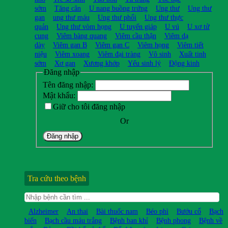
sớm
Tăng cân
U nang buồng trứng
Ung thư
Ung thư
gan
ung thư máu
Ung thư phổi
Ung thư thực
quản
Ung thư vòm họng
U tuyến giáp
U vú
U xơ tử
cung
Viêm bàng quang
Viêm cầu thận
Viêm dạ
dày
Viêm gan B
Viêm gan C
Viêm họng
Viêm tiết
niệu
Viêm xoang
Viêm đại tràng
Vô sinh
Xuất tinh
sớm
Xơ gan
Xương khớp
Yếu sinh lý
Động kinh
Đăng nhập
Tên đăng nhập:
Mật khẩu:
Giữ cho tôi đăng nhập
Or
Đăng nhập
Tra cứu theo bệnh
Alzheimer
An thai
Bài thuốc nam
Béo phì
Bướu cổ
Bạch
biến
Bạch cầu máu trắng
Bệnh ban khỉ
Bệnh phong
Bệnh về