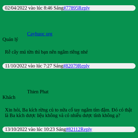
02/04/2022 vào lúc 8:46 Sáng
#77895
Reply
Cayhuoc org
Quản lý
Rễ cây mú từn thì bạn nên ngâm riêng nhé
11/10/2022 vào lúc 7:27 Sáng
#82079
Reply
Thien Phat
Khách
Xin hỏi, Ba kích rừng củ to nửa cổ tay ngâm tím đậm. Đó có thật
là Ba kích dược liệu không và có nhiều dược tính không ạ?
13/10/2022 vào lúc 10:23 Sáng
#82112
Reply