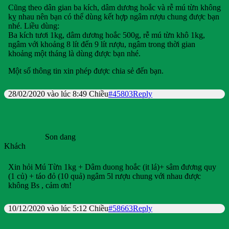
Cũng theo dân gian ba kích, dâm dương hoắc và rễ mú từn không
kỵ nhau nên bạn có thể dùng kết hợp ngâm rượu chung được bạn
nhé. Liều dùng:
Ba kích tươi 1kg, dâm dương hoắc 500g, rễ mú từn khô 1kg,
ngâm với khoảng 8 lít đến 9 lít rượu, ngâm trong thời gian
khoảng một tháng là dùng được bạn nhé.
Một số thông tin xin phép được chia sẻ đến bạn.
28/02/2020 vào lúc 8:49 Chiều
#45803
Reply
Son dang
Khách
Xin hỏi Mú Từn 1kg + Dâm duong hoắc (it lá)+ sâm đương quy
(1 củ) + táo đỏ (10 quả) ngâm 5l rượu chung với nhau được
không Bs , cảm ơn!
10/12/2020 vào lúc 5:12 Chiều
#58663
Reply