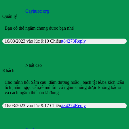
Cayhuoc org
Quản lý
Bạn có thể ngâm chung được bạn nhé
16/03/2023 vào lúc 9:10 Chiều
#84273
Reply
Nhật cao
Khách
Cho mình hỏi Sâm cau ,dâm dương hoắc , bạch tật lê,ba kích ,cẩu
tích ,nấm ngọc cẩu,rễ mú từn có ngâm chúng được không bác sĩ
và cách ngâm thế nào là đúng
16/03/2023 vào lúc 9:17 Chiều
#84274
Reply