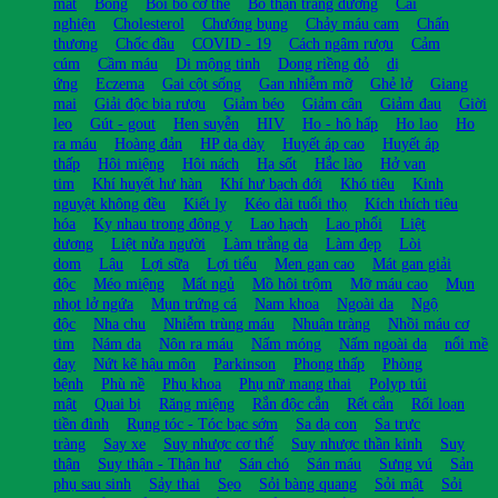
mắt
Bỏng
Bồi bổ cở thể
Bổ thận tráng dương
Cai
nghiện
Cholesterol
Chướng bụng
Chảy máu cam
Chấn
thương
Chốc đầu
COVID - 19
Cách ngâm rượu
Cảm
cúm
Cầm máu
Di mộng tinh
Dong riềng đỏ
dị
ứng
Eczema
Gai cột sống
Gan nhiễm mỡ
Ghẻ lở
Giang
mai
Giải độc bia rượu
Giảm béo
Giảm cân
Giảm đau
Giời
leo
Gút - gout
Hen suyễn
HIV
Ho - hô hấp
Ho lao
Ho
ra máu
Hoàng đản
HP dạ dày
Huyết áp cao
Huyết áp
thấp
Hôi miệng
Hôi nách
Hạ sốt
Hắc lào
Hở van
tim
Khí huyết hư hàn
Khí hư bạch đới
Khó tiêu
Kinh
nguyệt không đều
Kiết lỵ
Kéo dài tuổi thọ
Kích thích tiêu
hóa
Kỵ nhau trong đông y
Lao hạch
Lao phổi
Liệt
dương
Liệt nửa người
Làm trắng da
Làm đẹp
Lòi
dom
Lậu
Lợi sữa
Lợi tiểu
Men gan cao
Mát gan giải
độc
Méo miệng
Mất ngủ
Mồ hôi trộm
Mỡ máu cao
Mụn
nhọt lở ngứa
Mụn trứng cá
Nam khoa
Ngoài da
Ngộ
độc
Nha chu
Nhiễm trùng máu
Nhuận tràng
Nhồi máu cơ
tim
Nám da
Nôn ra máu
Nấm móng
Nấm ngoài da
nổi mề
đay
Nứt kẽ hậu môn
Parkinson
Phong thấp
Phòng
bệnh
Phù nề
Phụ khoa
Phụ nữ mang thai
Polyp túi
mật
Quai bị
Răng miệng
Rắn độc cắn
Rết cắn
Rối loạn
tiền đình
Rụng tóc - Tóc bạc sớm
Sa dạ con
Sa trực
tràng
Say xe
Suy nhược cơ thể
Suy nhược thần kinh
Suy
thận
Suy thận - Thận hư
Sán chó
Sán máu
Sưng vú
Sản
phụ sau sinh
Sảy thai
Sẹo
Sỏi bàng quang
Sỏi mật
Sỏi