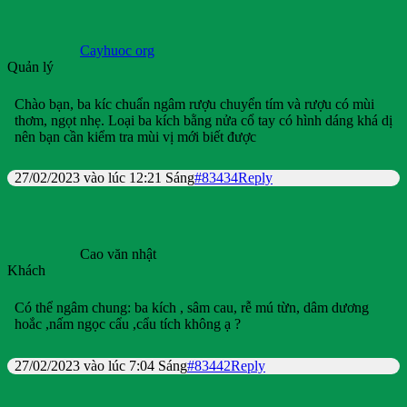
Cayhuoc org
Quản lý
Chào bạn, ba kíc chuẩn ngâm rượu chuyển tím và rượu có mùi
thơm, ngọt nhẹ. Loại ba kích bằng nửa cổ tay có hình dáng khá dị
nên bạn cần kiểm tra mùi vị mới biết được
27/02/2023 vào lúc 12:21 Sáng
#83434
Reply
Cao văn nhật
Khách
Có thể ngâm chung: ba kích , sâm cau, rễ mú từn, dâm dương
hoắc ,nấm ngọc cẩu ,cẩu tích không ạ ?
27/02/2023 vào lúc 7:04 Sáng
#83442
Reply