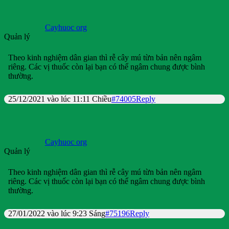
Cayhuoc org
Quản lý
Theo kinh nghiệm dân gian thì rễ cây mú từn bản nên ngâm
riêng. Các vị thuốc còn lại bạn có thể ngâm chung được bình
thường.
25/12/2021 vào lúc 11:11 Chiều
#74005
Reply
Cayhuoc org
Quản lý
Theo kinh nghiệm dân gian thì rễ cây mú từn bản nên ngâm
riêng. Các vị thuốc còn lại bạn có thể ngâm chung được bình
thường.
27/01/2022 vào lúc 9:23 Sáng
#75196
Reply