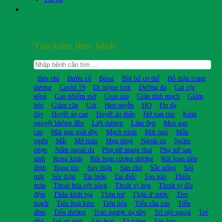
Tìm kiếm theo bệnh
Béo phì
Bướu cổ
Bỏng
Bồi bổ cơ thể
Bổ thận tráng
dương
Covid 19
Di mộng tinh
Dưỡng da
Gai cột
sống
Gan nhiễm mỡ
Giun sán
Giãn tĩnh mạch
Giảm
béo
Giảm cân
Gút
Hen suyễn
HO
Hp dạ
dày
Huyết áp cao
Huyết áp thấp
Hở van tim
Kinh
nguyệt không đều
Liệt dương
Làm đẹp
Men gan
cao
Mát gan giải độc
Mạch vành
Mất ngủ
Mẩn
ngứa
Mắt
Mỡ máu
Mụn nhọt
Ngoài da
Ngâm
rượu
Nấm ngoài da
Phụ nữ mang thai
Phụ nữ sau
sinh
Rong kinh
Rối loạn cương dương
Rối loạn tiền
đình
Rụng tóc
Suy thận
Sán chó
Sắc uống
Sỏi
mật
Sỏi thận
Tai biến
Tai điếc
Teo não
Thiếu
máu
Thoái hóa cột sống
Thoát vị bẹn
Thoát vị đĩa
đệm
Thần kinh tọa
Thận hư
Thận ứ nước
Tim
mạch
Tiêu hoá kém
Tiêu hóa
Tiểu cầu cao
Tiểu
đêm
Tiểu đường
Trào ngược dạ dày
Trĩ nội ngoại
Trẻ
nhỏ
Trẻ sơ sinh
Táo bón
Tá tràng
Tóc bạc