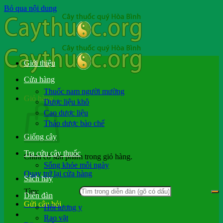
Bỏ qua nội dung
Giới thiệu
Cửa hàng
Thuốc nam người mường
Giỏ hàng
Dược liệu khô
Cao dược liệu
Thảo dược bào chế
Giống cây
Tra cứu cây thuốc
Chưa có sản phẩm trong giỏ hàng.
Sống khỏe mỗi ngày
Quay trở lại cửa hàng
Sách hay
Tìm:
Diễn đàn
Gửi câu hỏi
Hỏi lương y
Rao vặt