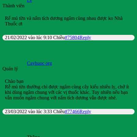
Lê
Thành viên
Rể mú từn và nấm tích dương ngâm cùng nhau được ko Nhà
Thuốc ơi
21/02/2022 vào lúc 9:10 Chiều
#75804
Reply
Cayhuoc org
Quản lý
Chào bạn
Rễ mú từn thường chỉ được ngâm cùng cây kiếu nhiêu lỵ, chứ ít
khi dùng ngâm chung với các vị thuốc khác. Tuy nhiên nếu bạn
vẫn muốn ngâm chung với nấm tích dương vẫn được nhé.
23/03/2022 vào lúc 3:33 Chiều
#77466
Reply