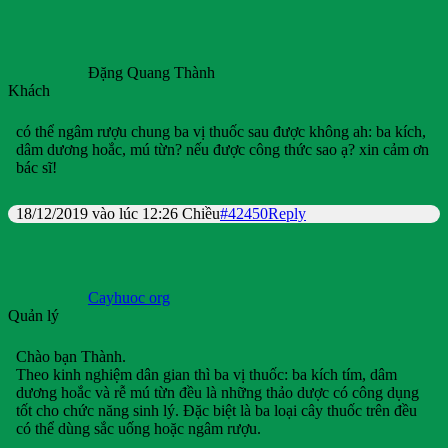
Đặng Quang Thành
Khách
có thể ngâm rượu chung ba vị thuốc sau được không ah: ba kích,
dâm dương hoắc, mú từn? nếu được công thức sao ạ? xin cảm ơn
bác sĩ!
18/12/2019 vào lúc 12:26 Chiều
#42450
Reply
Cayhuoc org
Quản lý
Chào bạn Thành.
Theo kinh nghiệm dân gian thì ba vị thuốc: ba kích tím, dâm
dương hoắc và rễ mú từn đều là những thảo dược có công dụng
tốt cho chức năng sinh lý. Đặc biệt là ba loại cây thuốc trên đều
có thể dùng sắc uống hoặc ngâm rượu.