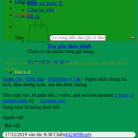
Đăng nhập
Đánh giá thuốc 💊
Cộng tác viên
0
VND
Tất cả
Tìm:
Tra cứu theo bệnh
Chưa có sản phẩm trong giỏ hàng.
Quay trở lại cửa hàng
Ngâm rượu chung ba kích, dâm dương hoắc, mú từn được
không
Hỏi b.sĩ
Trang chủ
›
Diễn đàn
›
Hỏi lương y ? ☯️
›
Ngâm rượu chung ba
kích, dâm dương hoắc, mú từn được không
This topic has 34 phản hồi, 3 voice, and was last updated
3 years, 4
months trước
by
Cayhuoc org
.
Đang xem 34 luồng phản hồi
Người viết
Bài viết
17/12/2019 vào lúc 8:38 Chiều
#42409
Reply