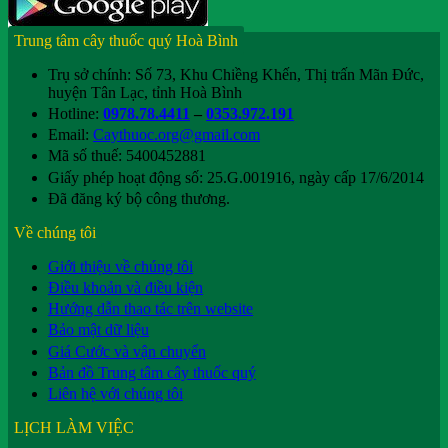
Trung tâm cây thuốc quý Hoà Bình
Trụ sở chính: Số 73, Khu Chiềng Khến, Thị trấn Mãn Đức,
huyện Tân Lạc, tỉnh Hoà Bình
Hotline:
0978.78.4411
–
0353.972.191
Email:
Caythuoc.org@gmail.com
Mã số thuế: 5400452881
Giấy phép hoạt động số: 25.G.001916, ngày cấp 17/6/2014
Đã đăng ký bộ công thương.
Về chúng tôi
Giới thiệu về chúng tôi
Điều khoản và điều kiện
Hướng dẫn thao tác trên website
Bảo mật dữ liệu
Giá Cước và vận chuyển
Bản đồ Trung tâm cây thuốc quý
Liên hệ với chúng tôi
LỊCH LÀM VIỆC