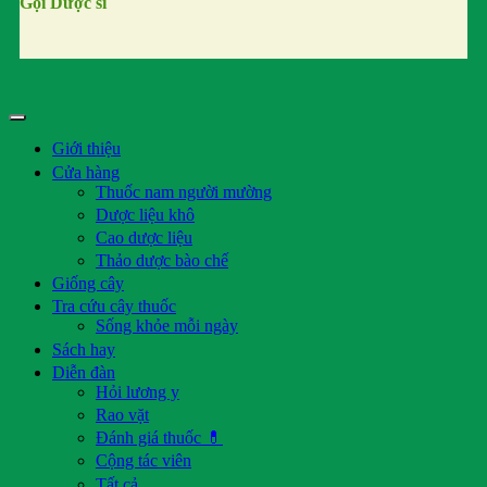
Gọi Dược sĩ
Giới thiệu
Cửa hàng
Thuốc nam người mường
Dược liệu khô
Cao dược liệu
Thảo dược bào chế
Giống cây
Tra cứu cây thuốc
Sống khỏe mỗi ngày
Sách hay
Diễn đàn
Hỏi lương y
Rao vặt
Đánh giá thuốc 💊
Cộng tác viên
Tất cả