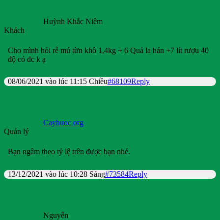
Huỳnh Khắc Niêm
Khách
Cho mình hỏi rễ mú từn khô 1,4kg + 6 Quả la hán +7 lít rượu 40
độ có đc k ạ
08/06/2021 vào lúc 11:15 Chiều
#68109
Reply
Cayhuoc org
Quản lý
Bạn ngâm theo tỷ lệ trên được bạn nhé.
13/12/2021 vào lúc 10:28 Sáng
#73584
Reply
Nguyễn