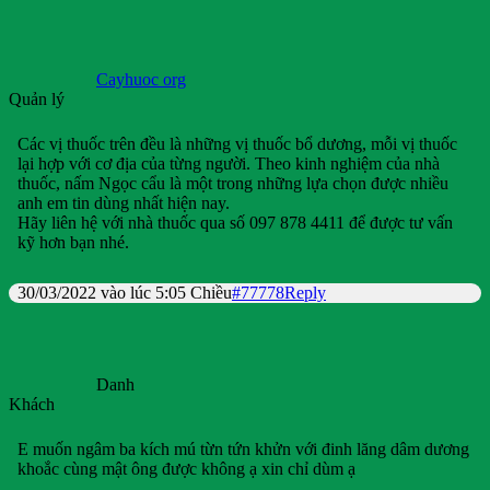
Cayhuoc org
Quản lý
Các vị thuốc trên đều là những vị thuốc bổ dương, mỗi vị thuốc
lại hợp với cơ địa của từng người. Theo kinh nghiệm của nhà
thuốc, nấm Ngọc cẩu là một trong những lựa chọn được nhiều
anh em tin dùng nhất hiện nay.
Hãy liên hệ với nhà thuốc qua số 097 878 4411 để được tư vấn
kỹ hơn bạn nhé.
30/03/2022 vào lúc 5:05 Chiều
#77778
Reply
Danh
Khách
E muốn ngâm ba kích mú từn tứn khửn với đinh lăng dâm dương
khoắc cùng mật ông được không ạ xin chỉ dùm ạ