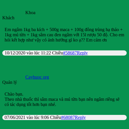
Khoa
Khách
Em ngâm 1kg ba kích + 500g maca + 100g đông trùng hạ thảo +
1kg mú từn + 1kg sâm cau đen ngâm với 15l rượu 50 độ. Cho em
hỏi kết hợp như vậy có ảnh hưởng gì ko ạ?? Em cảm ơn
10/12/2020 vào lúc 11:22 Chiều
#58687
Reply
Cayhuoc org
Quản lý
Chào bạn.
Theo nhà thuốc thì sâm maca và mú từn bạn nên ngâm riêng sẽ
có tác dụng tốt hơn bạn nhé.
07/06/2021 vào lúc 9:06 Chiều
#68087
Reply