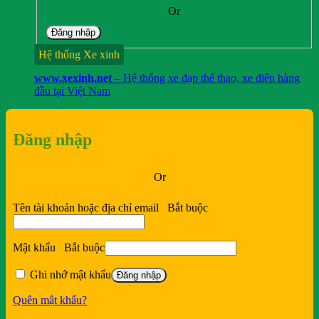
thuốc
Or
Đăng nhập
Hệ thống Xe xinh
www.xexinh.net
– Hệ thống xe đạp thể thao, xe điện hàng
đầu tại Việt Nam
Đăng nhập
Or
Tên tài khoản hoặc địa chỉ email
Bắt buộc
Mật khẩu
Bắt buộc
Ghi nhớ mật khẩu
Đăng nhập
Quên mật khẩu?