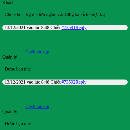
Khách
Cho e hoi 1kg mu từn ngâm với 100g ba kích được k ạ
13/12/2021 vào lúc 8:48 Chiều
#73591
Reply
Cayhuoc org
Quản lý
Được bạn nhé
13/12/2021 vào lúc 8:48 Chiều
#73592
Reply
Cayhuoc org
Quản lý
Được bạn nhé