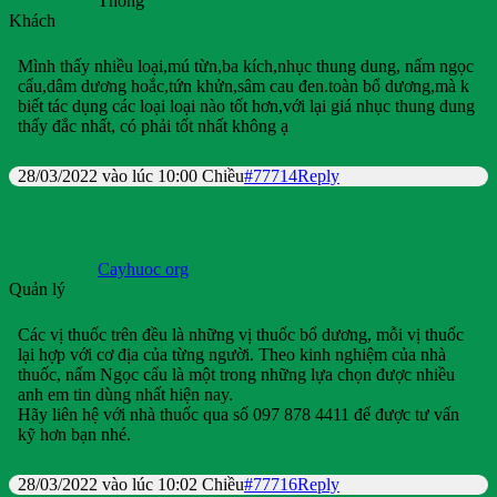
Thông
Khách
Mình thấy nhiều loại,mú từn,ba kích,nhục thung dung, nấm ngọc
cẩu,dâm dương hoắc,tứn khửn,sâm cau đen.toàn bổ dương,mà k
biết tác dụng các loại loại nào tốt hơn,với lại giá nhục thung dung
thấy đắc nhất, có phải tốt nhất không ạ
28/03/2022 vào lúc 10:00 Chiều
#77714
Reply
Cayhuoc org
Quản lý
Các vị thuốc trên đều là những vị thuốc bổ dương, mỗi vị thuốc
lại hợp với cơ địa của từng người. Theo kinh nghiệm của nhà
thuốc, nấm Ngọc cẩu là một trong những lựa chọn được nhiều
anh em tin dùng nhất hiện nay.
Hãy liên hệ với nhà thuốc qua số 097 878 4411 để được tư vấn
kỹ hơn bạn nhé.
28/03/2022 vào lúc 10:02 Chiều
#77716
Reply