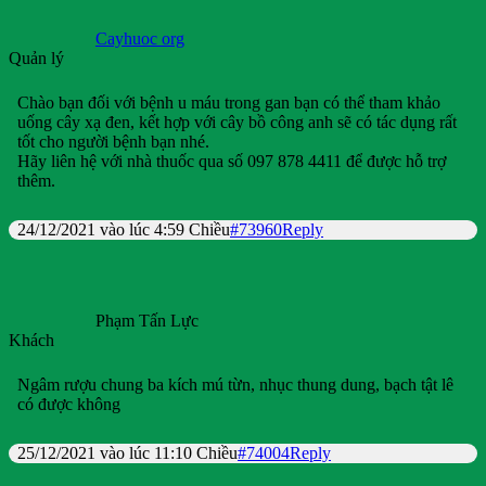
Cayhuoc org
Quản lý
Chào bạn đối với bệnh u máu trong gan bạn có thể tham khảo
uống cây xạ đen, kết hợp với cây bồ công anh sẽ có tác dụng rất
tốt cho người bệnh bạn nhé.
Hãy liên hệ với nhà thuốc qua số 097 878 4411 để được hỗ trợ
thêm.
24/12/2021 vào lúc 4:59 Chiều
#73960
Reply
Phạm Tấn Lực
Khách
Ngâm rượu chung ba kích mú từn, nhục thung dung, bạch tật lê
có được không
25/12/2021 vào lúc 11:10 Chiều
#74004
Reply