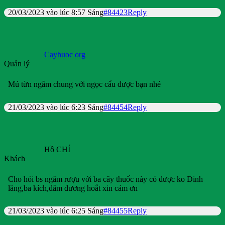
20/03/2023 vào lúc 8:57 Sáng
#84423
Reply
Cayhuoc org
Quản lý
Mú từn ngâm chung với ngọc cẩu được bạn nhé
21/03/2023 vào lúc 6:23 Sáng
#84454
Reply
Hồ CHÍ
Khách
Cho hỏi bs ngâm rượu với ba cây thuốc này có được ko Đinh
lăng,ba kích,dâm dương hoắt xin cảm ơn
21/03/2023 vào lúc 6:25 Sáng
#84455
Reply