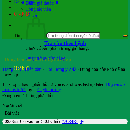
Đăng nhập
Đánh giá thuốc 💊
Cộng tác viên
0
VND
Tất cả
Tìm:
Tra cứu theo bệnh
Chưa có sản phẩm trong giỏ hàng.
Quay trở lại cửa hàng
Dùng hoa hòe khô để hạ huyết áp
Hỏi b.sĩ
Trang chủ
›
Diễn đàn
›
Hỏi lương y ? ☯️
›
Dùng hoa hòe khô để hạ
huyết áp
This topic has 1 phản hồi, 2 voice, and was last updated
10 years, 2
months trước
by
Cayhuoc org
.
Đang xem 1 luồng phản hồi
Người viết
Bài viết
08/06/2016 vào lúc 5:03 Chiều
#7634
Reply