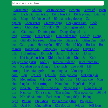
Alzheimer
An thai
Bài thuốc nam
Béo phì
Bướu cổ
Bạch
biến
Bạch cầu máu trắng
Bệnh ban khỉ
Bệnh phong
Bệnh về
mắt
Bỏng
Bồi bổ cở thể
Bổ thận tráng dương
Cai
nghiện
Cholesterol
Chướng bụng
Chảy máu cam
Chấn
thương
Chốc đầu
COVID - 19
Cách ngâm rượu
Cảm
cúm
Cầm máu
Di mộng tinh
Dong riềng đỏ
dị
ứng
Eczema
Gai cột sống
Gan nhiễm mỡ
Ghẻ lở
Giang
mai
Giải độc bia rượu
Giảm béo
Giảm cân
Giảm đau
Giời
leo
Gút - gout
Hen suyễn
HIV
Ho - hô hấp
Ho lao
Ho
ra máu
Hoàng đản
HP dạ dày
Huyết áp cao
Huyết áp
thấp
Hôi miệng
Hôi nách
Hạ sốt
Hắc lào
Hở van
tim
Khí huyết hư hàn
Khí hư bạch đới
Khó tiêu
Kinh
nguyệt không đều
Kiết lỵ
Kéo dài tuổi thọ
Kích thích tiêu
hóa
Kỵ nhau trong đông y
Lao hạch
Lao phổi
Liệt
dương
Liệt nửa người
Làm trắng da
Làm đẹp
Lòi
dom
Lậu
Lợi sữa
Lợi tiểu
Men gan cao
Mát gan giải
độc
Méo miệng
Mất ngủ
Mồ hôi trộm
Mỡ máu cao
Mụn
nhọt lở ngứa
Mụn trứng cá
Nam khoa
Ngoài da
Ngộ
độc
Nha chu
Nhiễm trùng máu
Nhuận tràng
Nhồi máu cơ
tim
Nám da
Nôn ra máu
Nấm móng
Nấm ngoài da
nổi mề
đay
Nứt kẽ hậu môn
Parkinson
Phong thấp
Phòng
bệnh
Phù nề
Phụ khoa
Phụ nữ mang thai
Polyp túi
mật
Quai bị
Răng miệng
Rắn độc cắn
Rết cắn
Rối loạn