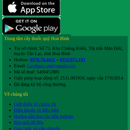
Trung tâm cây thuốc quý Hoà Bình
Trụ sở chính: Số 73, Khu Chiềng Khến, Thị trấn Mãn Đức,
huyện Tân Lạc, tỉnh Hoà Bình
Hotline:
0978.78.4411
–
0353.972.191
Email:
Caythuoc.org@gmail.com
Mã số thuế: 5400452881
Giấy phép hoạt động số: 25.G.001916, ngày cấp 17/6/2014
Đã đăng ký bộ công thương.
Về chúng tôi
Giới thiệu về chúng tôi
Điều khoản và điều kiện
Hướng dẫn thao tác trên website
Bảo mật dữ liệu
Giá Cước và vận chuyển