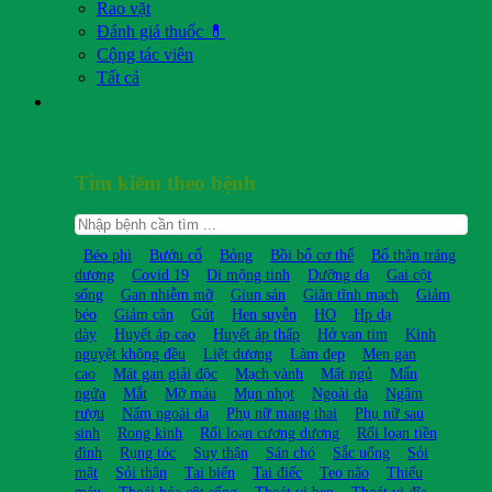
Rao vặt
Đánh giá thuốc 💊
Cộng tác viên
Tất cả
Tìm kiếm theo bệnh
Béo phì
Bướu cổ
Bỏng
Bồi bổ cơ thể
Bổ thận tráng
dương
Covid 19
Di mộng tinh
Dưỡng da
Gai cột
sống
Gan nhiễm mỡ
Giun sán
Giãn tĩnh mạch
Giảm
béo
Giảm cân
Gút
Hen suyễn
HO
Hp dạ
dày
Huyết áp cao
Huyết áp thấp
Hở van tim
Kinh
nguyệt không đều
Liệt dương
Làm đẹp
Men gan
cao
Mát gan giải độc
Mạch vành
Mất ngủ
Mẩn
ngứa
Mắt
Mỡ máu
Mụn nhọt
Ngoài da
Ngâm
rượu
Nấm ngoài da
Phụ nữ mang thai
Phụ nữ sau
sinh
Rong kinh
Rối loạn cương dương
Rối loạn tiền
đình
Rụng tóc
Suy thận
Sán chó
Sắc uống
Sỏi
mật
Sỏi thận
Tai biến
Tai điếc
Teo não
Thiếu