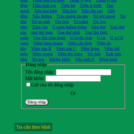
máu
Thoái hóa cột sống
Thoát vị bẹn
Thoát vị đĩa
đệm
Thần kinh tọa
Thận hư
Thận ứ nước
Tim
mạch
Tiêu hoá kém
Tiêu hóa
Tiểu cầu cao
Tiểu
đêm
Tiểu đường
Trào ngược dạ dày
Trĩ nội ngoại
Trẻ
nhỏ
Trẻ sơ sinh
Táo bón
Tá tràng
Tóc bạc
sớm
Tăng cân
U nang buồng trứng
Ung thư
Ung thư
gan
ung thư máu
Ung thư phổi
Ung thư thực
quản
Ung thư vòm họng
U tuyến giáp
U vú
U xơ tử
cung
Viêm bàng quang
Viêm cầu thận
Viêm dạ
dày
Viêm gan B
Viêm gan C
Viêm họng
Viêm tiết
niệu
Viêm xoang
Viêm đại tràng
Vô sinh
Xuất tinh
sớm
Xơ gan
Xương khớp
Yếu sinh lý
Động kinh
Đăng nhập
Tên đăng nhập:
Mật khẩu:
Giữ cho tôi đăng nhập
Or
Đăng nhập
Tra cứu theo bệnh