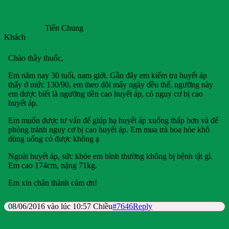
Tiến Chung
Khách
Chào thầy thuốc,
Em năm nay 30 tuổi, nam giới. Gần đây em kiểm tra huyết áp
thấy ở mức 130/90, em theo dõi mấy ngày đều thế, ngưỡng này
em được biết là ngưỡng tiền cao huyết áp, có nguy cơ bị cao
huyết áp.
Em muốn được tư vấn để giúp hạ huyết áp xuống thấp hơn và để
phòng tránh nguy cơ bị cao huyết áp. Em mua trà hoa hòe khô
dùng uống có được không ạ
Ngoài huyết áp, sức khỏe em bình thường không bị bệnh tật gì.
Em cao 174cm, nặng 71kg.
Em xin chân thành cảm ơn!
08/06/2016 vào lúc 10:57 Chiều
#7646
Reply