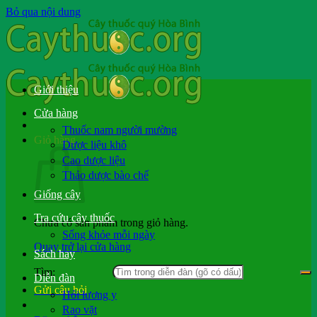
Bỏ qua nội dung
Giới thiệu
Cửa hàng
Thuốc nam người mường
Giỏ hàng
Dược liệu khô
Cao dược liệu
Thảo dược bào chế
Giống cây
Tra cứu cây thuốc
Chưa có sản phẩm trong giỏ hàng.
Sống khỏe mỗi ngày
Quay trở lại cửa hàng
Sách hay
Tìm:
Diễn đàn
Gửi câu hỏi
Hỏi lương y
Rao vặt