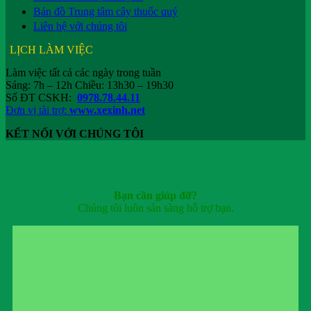
Bản đồ Trung tâm cây thuốc quý
Liên hệ với chúng tôi
LỊCH LÀM VIỆC
Làm việc tất cả các ngày trong tuần
Sáng: 7h – 12h Chiều: 13h30 – 19h30
Số ĐT CSKH:
0978.78.44.11
Đơn vị tài trợ:
www.xexinh.net
KẾT NỐI VỚI CHÚNG TÔI
Bạn cần giúp đỡ?
Chúng tôi luôn sẵn sàng hỗ trợ bạn.