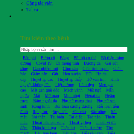
Cộng tác viên
Tất cả
Tìm kiếm theo bệnh
Béo phì
Bướu cổ
Bỏng
Bồi bổ cơ thể
Bổ thận tráng
dương
Covid 19
Di mộng tinh
Dưỡng da
Gai cột
sống
Gan nhiễm mỡ
Giun sán
Giãn tĩnh mạch
Giảm
béo
Giảm cân
Gút
Hen suyễn
HO
Hp dạ
dày
Huyết áp cao
Huyết áp thấp
Hở van tim
Kinh
nguyệt không đều
Liệt dương
Làm đẹp
Men gan
cao
Mát gan giải độc
Mạch vành
Mất ngủ
Mẩn
ngứa
Mắt
Mỡ máu
Mụn nhọt
Ngoài da
Ngâm
rượu
Nấm ngoài da
Phụ nữ mang thai
Phụ nữ sau
sinh
Rong kinh
Rối loạn cương dương
Rối loạn tiền
đình
Rụng tóc
Suy thận
Sán chó
Sắc uống
Sỏi
mật
Sỏi thận
Tai biến
Tai điếc
Teo não
Thiếu
máu
Thoái hóa cột sống
Thoát vị bẹn
Thoát vị đĩa
đệm
Thần kinh tọa
Thận hư
Thận ứ nước
Tim
mạch
Tiêu hoá kém
Tiêu hóa
Tiểu cầu cao
Tiểu