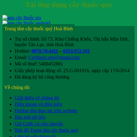
Tải ứng dụng cây thuốc quý
Trung tâm cây thuốc quý Hoà Bình
Trụ sở chính: Số 73, Khu Chiềng Khến, Thị trấn Mãn Đức,
huyện Tân Lạc, tỉnh Hoà Bình
Hotline:
0978.78.4411
–
0353.972.191
Email:
Caythuoc.org@gmail.com
Mã số thuế: 5400452881
Giấy phép hoạt động số: 25.G.001916, ngày cấp 17/6/2014
Đã đăng ký bộ công thương.
Về chúng tôi
Giới thiệu về chúng tôi
Điều khoản và điều kiện
Hướng dẫn thao tác trên website
Bảo mật dữ liệu
Giá Cước và vận chuyển
Bản đồ Trung tâm cây thuốc quý
Liên hệ với chúng tôi