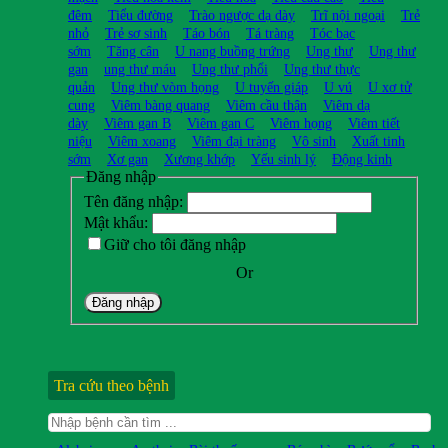
đêm
Tiểu đường
Trào ngược dạ dày
Trĩ nội ngoại
Trẻ
nhỏ
Trẻ sơ sinh
Táo bón
Tá tràng
Tóc bạc
sớm
Tăng cân
U nang buồng trứng
Ung thư
Ung thư
gan
ung thư máu
Ung thư phổi
Ung thư thực
quản
Ung thư vòm họng
U tuyến giáp
U vú
U xơ tử
cung
Viêm bàng quang
Viêm cầu thận
Viêm dạ
dày
Viêm gan B
Viêm gan C
Viêm họng
Viêm tiết
niệu
Viêm xoang
Viêm đại tràng
Vô sinh
Xuất tinh
sớm
Xơ gan
Xương khớp
Yếu sinh lý
Động kinh
Đăng nhập
Tên đăng nhập:
Mật khẩu:
Giữ cho tôi đăng nhập
Or
Đăng nhập
Tra cứu theo bệnh