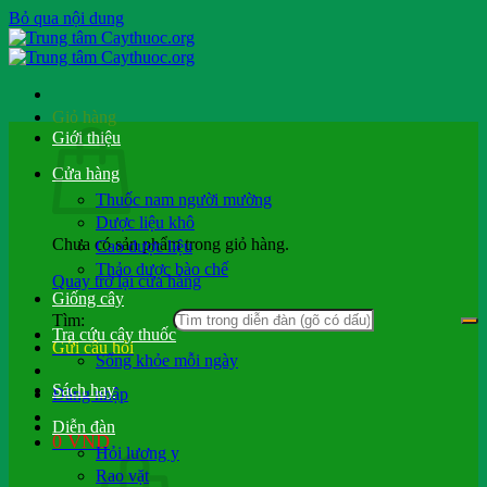
Bỏ qua nội dung
Giỏ hàng
Giới thiệu
Cửa hàng
Thuốc nam người mường
Dược liệu khô
Chưa có sản phẩm trong giỏ hàng.
Cao dược liệu
Thảo dược bào chế
Quay trở lại cửa hàng
Giống cây
Tìm:
Tra cứu cây thuốc
Gửi câu hỏi
Sống khỏe mỗi ngày
Sách hay
Đăng nhập
Diễn đàn
0
VND
Hỏi lương y
Rao vặt