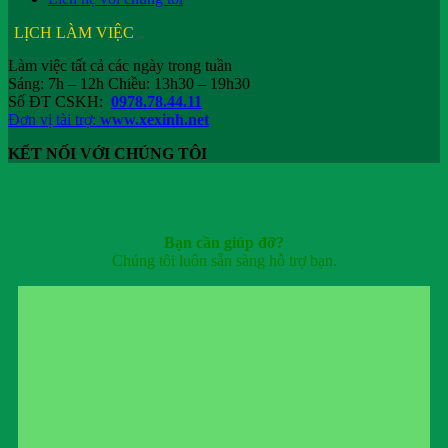
LỊCH LÀM VIỆC
Làm việc tất cả các ngày trong tuần
Sáng: 7h – 12h Chiều: 13h30 – 19h30
Số ĐT CSKH:
0978.78.44.11
Đơn vị tài trợ:
www.xexinh.net
KẾT NỐI VỚI CHÚNG TÔI
Bạn cần giúp đỡ?
Chúng tôi luôn sẵn sàng hỗ trợ bạn.