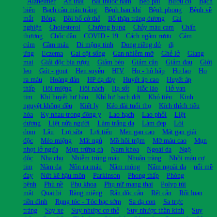
Alzheimer
An thai
Bài thuốc nam
Béo phì
Bướu cổ
Bạch
biến
Bạch cầu máu trắng
Bệnh ban khỉ
Bệnh phong
Bệnh về
mắt
Bỏng
Bồi bổ cở thể
Bổ thận tráng dương
Cai
nghiện
Cholesterol
Chướng bụng
Chảy máu cam
Chấn
thương
Chốc đầu
COVID - 19
Cách ngâm rượu
Cảm
cúm
Cầm máu
Di mộng tinh
Dong riềng đỏ
dị
ứng
Eczema
Gai cột sống
Gan nhiễm mỡ
Ghẻ lở
Giang
mai
Giải độc bia rượu
Giảm béo
Giảm cân
Giảm đau
Giời
leo
Gút - gout
Hen suyễn
HIV
Ho - hô hấp
Ho lao
Ho
ra máu
Hoàng đản
HP dạ dày
Huyết áp cao
Huyết áp
thấp
Hôi miệng
Hôi nách
Hạ sốt
Hắc lào
Hở van
tim
Khí huyết hư hàn
Khí hư bạch đới
Khó tiêu
Kinh
nguyệt không đều
Kiết lỵ
Kéo dài tuổi thọ
Kích thích tiêu
hóa
Kỵ nhau trong đông y
Lao hạch
Lao phổi
Liệt
dương
Liệt nửa người
Làm trắng da
Làm đẹp
Lòi
dom
Lậu
Lợi sữa
Lợi tiểu
Men gan cao
Mát gan giải
độc
Méo miệng
Mất ngủ
Mồ hôi trộm
Mỡ máu cao
Mụn
nhọt lở ngứa
Mụn trứng cá
Nam khoa
Ngoài da
Ngộ
độc
Nha chu
Nhiễm trùng máu
Nhuận tràng
Nhồi máu cơ
tim
Nám da
Nôn ra máu
Nấm móng
Nấm ngoài da
nổi mề
đay
Nứt kẽ hậu môn
Parkinson
Phong thấp
Phòng
bệnh
Phù nề
Phụ khoa
Phụ nữ mang thai
Polyp túi
mật
Quai bị
Răng miệng
Rắn độc cắn
Rết cắn
Rối loạn
tiền đình
Rụng tóc - Tóc bạc sớm
Sa dạ con
Sa trực
tràng
Say xe
Suy nhược cơ thể
Suy nhược thần kinh
Suy