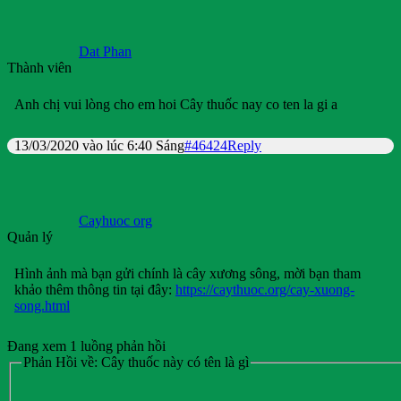
Dat Phan
Thành viên
Anh chị vui lòng cho em hoi Cây thuốc nay co ten la gi a
13/03/2020 vào lúc 6:40 Sáng
#46424
Reply
Cayhuoc org
Quản lý
Hình ảnh mà bạn gửi chính là cây xương sông, mời bạn tham
khảo thêm thông tin tại đây:
https://caythuoc.org/cay-xuong-
song.html
Đang xem 1 luồng phản hồi
Phản Hồi về: Cây thuốc này có tên là gì