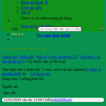
Đánh giá thuốc 💊
Cộng tác viên
Tất cả
Chưa có sản phẩm trong giỏ hàng.
Quay trở lại cửa hàng
Tìm:
Hỏi b.sĩ
Tra cứu theo bệnh
Cây thuốc này có tên là gì
Trang chủ
›
Diễn đàn
›
Bác sỹ Y học cổ truyền 👨‍⚕️
›
Hỏi đáp: Cây
này là cây gì ?
›
Cây thuốc này có tên là gì
This topic has 1 phản hồi, 2 voice, and was last updated
6 years, 4
months trước
by
Cayhuoc org
.
Đang xem 1 luồng phản hồi
Người viết
Bài viết
12/03/2020 vào lúc 12:00 Chiều
#46400
Reply