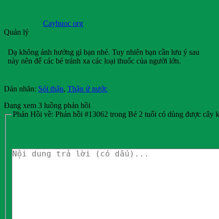
Cayhuoc org
Quản lý
Dạ không ảnh hưởng gì bạn nhé. Tuy nhiên bạn cần lưu ý sau
này nên để các bé tránh xa các loại thuốc của người lớn.
Dán nhãn:
Sỏi thận
,
Thận ứ nước
Đang xem 3 luồng phản hồi
Phản Hồi về: Phản hồi #13062 trong Bé 2 tuổi có dùng được cây k