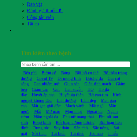
Rao vặt
Đánh giá thuốc 💊
Cộng tác viên
Tất cả
Tìm kiếm theo bệnh
Béo phì
Bướu cổ
Bỏng
Bồi bổ cơ thể
Bổ thận tráng
dương
Covid 19
Di mộng tinh
Dưỡng da
Gai cột
sống
Gan nhiễm mỡ
Giun sán
Giãn tĩnh mạch
Giảm
béo
Giảm cân
Gút
Hen suyễn
HO
Hp dạ
dày
Huyết áp cao
Huyết áp thấp
Hở van tim
Kinh
nguyệt không đều
Liệt dương
Làm đẹp
Men gan
cao
Mát gan giải độc
Mạch vành
Mất ngủ
Mẩn
ngứa
Mắt
Mỡ máu
Mụn nhọt
Ngoài da
Ngâm
rượu
Nấm ngoài da
Phụ nữ mang thai
Phụ nữ sau
sinh
Rong kinh
Rối loạn cương dương
Rối loạn tiền
đình
Rụng tóc
Suy thận
Sán chó
Sắc uống
Sỏi
mật
Sỏi thận
Tai biến
Tai điếc
Teo não
Thiếu