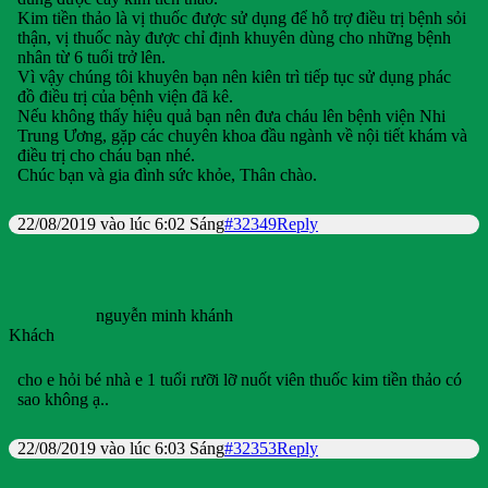
Kim tiền thảo là vị thuốc được sử dụng để hỗ trợ điều trị bệnh sỏi
thận, vị thuốc này được chỉ định khuyên dùng cho những bệnh
nhân từ 6 tuổi trở lên.
Vì vậy chúng tôi khuyên bạn nên kiên trì tiếp tục sử dụng phác
đồ điều trị của bệnh viện đã kê.
Nếu không thấy hiệu quả bạn nên đưa cháu lên bệnh viện Nhi
Trung Ương, gặp các chuyên khoa đầu ngành về nội tiết khám và
điều trị cho cháu bạn nhé.
Chúc bạn và gia đình sức khỏe, Thân chào.
22/08/2019 vào lúc 6:02 Sáng
#32349
Reply
nguyễn minh khánh
Khách
cho e hỏi bé nhà e 1 tuổi rưỡi lỡ nuốt viên thuốc kim tiền thảo có
sao không ạ..
22/08/2019 vào lúc 6:03 Sáng
#32353
Reply