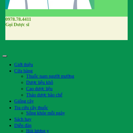
0978.78.4411
Gọi Dược sĩ
Giới thiệu
Cửa hàng
Thuốc nam người mường
Dược liệu khô
Cao dược liệu
Thảo dược bào chế
Giống cây
Tra cứu cây thuốc
Sống khỏe mỗi ngày
Sách hay
Diễn đàn
Hỏi lương y