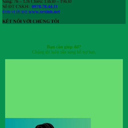
Sáng: 7h – 12h Chiều: 13h30 – 19h30
Số ĐT CSKH:
0978.78.44.11
Đơn vị tài trợ:
www.xexinh.net
KẾT NỐI VỚI CHÚNG TÔI
Bạn cần giúp đỡ?
Chúng tôi luôn sẵn sàng hỗ trợ bạn.