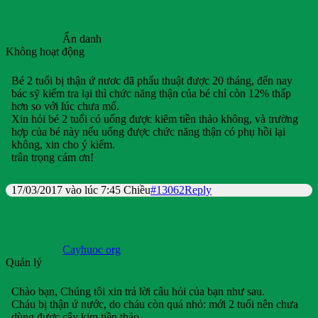
Ẩn danh
Không hoạt động
Bé 2 tuổi bị thận ứ nươc đã phẩu thuật được 20 tháng, đến nay
bác sỹ kiểm tra lại thì chức năng thận của bé chỉ còn 12% thấp
hơn so với lúc chưa mổ.
Xin hỏi bé 2 tuổi có uống được kiêm tiền thảo không, và trường
hợp của bé này nếu uống được chức năng thận có phụ hồi lại
không, xin cho ý kiếm.
trân trọng cám ơn!
17/03/2017 vào lúc 7:45 Chiều
#13062
Reply
Cayhuoc org
Quản lý
Chào bạn, Chúng tôi xin trả lời câu hỏi của bạn như sau.
Cháu bị thận ứ nước, do cháu còn quá nhỏ: mới 2 tuổi nên chưa
dùng được cây kim tiền thảo.