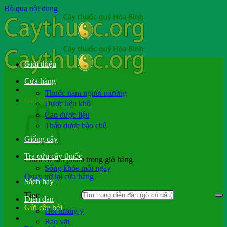
Bỏ qua nội dung
Giới thiệu
Cửa hàng
Thuốc nam người mường
Giỏ hàng
Dược liệu khô
Cao dược liệu
Thảo dược bào chế
Giống cây
Tra cứu cây thuốc
Chưa có sản phẩm trong giỏ hàng.
Sống khỏe mỗi ngày
Quay trở lại cửa hàng
Sách hay
Tìm:
Diễn đàn
Gửi câu hỏi
Hỏi lương y
Rao vặt