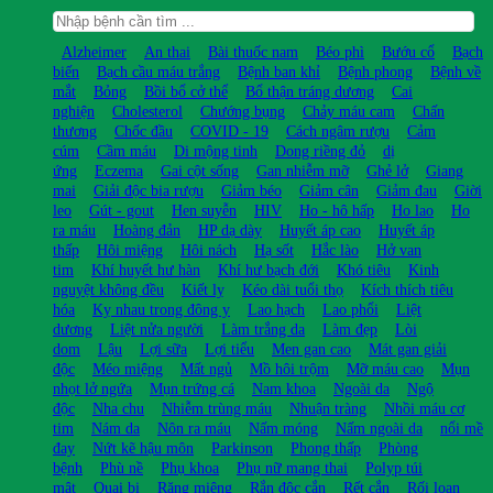
Alzheimer
An thai
Bài thuốc nam
Béo phì
Bướu cổ
Bạch
biến
Bạch cầu máu trắng
Bệnh ban khỉ
Bệnh phong
Bệnh về
mắt
Bỏng
Bồi bổ cở thể
Bổ thận tráng dương
Cai
nghiện
Cholesterol
Chướng bụng
Chảy máu cam
Chấn
thương
Chốc đầu
COVID - 19
Cách ngâm rượu
Cảm
cúm
Cầm máu
Di mộng tinh
Dong riềng đỏ
dị
ứng
Eczema
Gai cột sống
Gan nhiễm mỡ
Ghẻ lở
Giang
mai
Giải độc bia rượu
Giảm béo
Giảm cân
Giảm đau
Giời
leo
Gút - gout
Hen suyễn
HIV
Ho - hô hấp
Ho lao
Ho
ra máu
Hoàng đản
HP dạ dày
Huyết áp cao
Huyết áp
thấp
Hôi miệng
Hôi nách
Hạ sốt
Hắc lào
Hở van
tim
Khí huyết hư hàn
Khí hư bạch đới
Khó tiêu
Kinh
nguyệt không đều
Kiết lỵ
Kéo dài tuổi thọ
Kích thích tiêu
hóa
Kỵ nhau trong đông y
Lao hạch
Lao phổi
Liệt
dương
Liệt nửa người
Làm trắng da
Làm đẹp
Lòi
dom
Lậu
Lợi sữa
Lợi tiểu
Men gan cao
Mát gan giải
độc
Méo miệng
Mất ngủ
Mồ hôi trộm
Mỡ máu cao
Mụn
nhọt lở ngứa
Mụn trứng cá
Nam khoa
Ngoài da
Ngộ
độc
Nha chu
Nhiễm trùng máu
Nhuận tràng
Nhồi máu cơ
tim
Nám da
Nôn ra máu
Nấm móng
Nấm ngoài da
nổi mề
đay
Nứt kẽ hậu môn
Parkinson
Phong thấp
Phòng
bệnh
Phù nề
Phụ khoa
Phụ nữ mang thai
Polyp túi
mật
Quai bị
Răng miệng
Rắn độc cắn
Rết cắn
Rối loạn