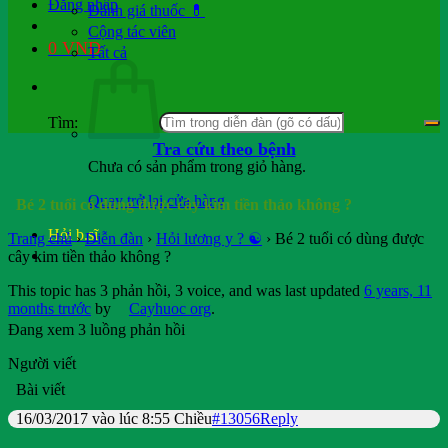
Đăng nhập
Đánh giá thuốc 💊
Cộng tác viên
0
VND
Tất cả
Tìm:
Tra cứu theo bệnh
Chưa có sản phẩm trong giỏ hàng.
Quay trở lại cửa hàng
Bé 2 tuổi có dùng được cây kim tiền thảo không ?
Hỏi b.sĩ
Trang chủ
›
Diễn đàn
›
Hỏi lương y ? ☯️
›
Bé 2 tuổi có dùng được
cây kim tiền thảo không ?
This topic has 3 phản hồi, 3 voice, and was last updated
6 years, 11
months trước
by
Cayhuoc org
.
Đang xem 3 luồng phản hồi
Người viết
Bài viết
16/03/2017 vào lúc 8:55 Chiều
#13056
Reply