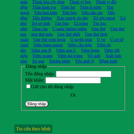
máu
Thoái hóa cột sống
Thoát vị bẹn
Thoát vị đĩa
đệm
Thần kinh tọa
Thận hư
Thận ứ nước
Tim
mạch
Tiêu hoá kém
Tiêu hóa
Tiểu cầu cao
Tiểu
đêm
Tiểu đường
Trào ngược dạ dày
Trĩ nội ngoại
Trẻ
nhỏ
Trẻ sơ sinh
Táo bón
Tá tràng
Tóc bạc
sớm
Tăng cân
U nang buồng trứng
Ung thư
Ung thư
gan
ung thư máu
Ung thư phổi
Ung thư thực
quản
Ung thư vòm họng
U tuyến giáp
U vú
U xơ tử
cung
Viêm bàng quang
Viêm cầu thận
Viêm dạ
dày
Viêm gan B
Viêm gan C
Viêm họng
Viêm tiết
niệu
Viêm xoang
Viêm đại tràng
Vô sinh
Xuất tinh
sớm
Xơ gan
Xương khớp
Yếu sinh lý
Động kinh
Đăng nhập
Tên đăng nhập:
Mật khẩu:
Giữ cho tôi đăng nhập
Or
Đăng nhập
Tra cứu theo bệnh