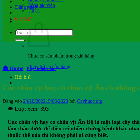
Cộng tác viên
Đăng nhập
Tất cả
0
VND
Chưa có sản phẩm trong giỏ hàng.
Quay trở lại cửa hàng
🏠 Home
Cây thuốc nam
Hỏi b.sĩ
Cúc chân vịt hay cỏ chân vịt Ấn có những 
Đăng vào
24/10/2022
15/06/2023
bởi
Cayhuoc org
👁️ Lượt xem:
393
Cúc chân vịt hay cỏ chân vịt Ấn Độ là một loại cây t
làm thảo dược để điều trị nhiều chứng bệnh khác nhau
thuốc thế nào thì không phải ai cũng biết.