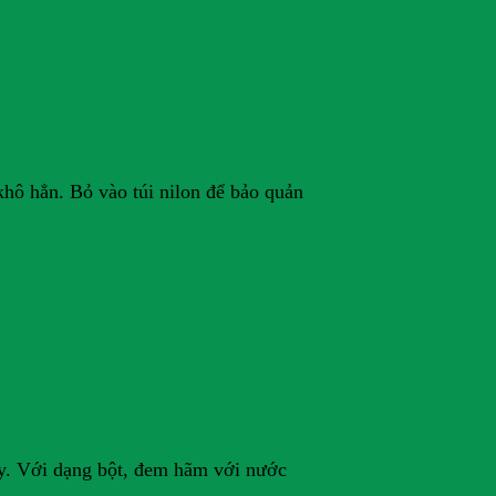
 khô hẳn. Bỏ vào túi nilon để bảo quản
ày. Với dạng bột, đem hãm với nước