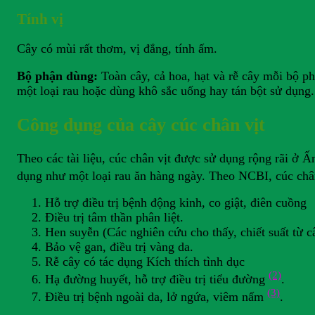
Tính vị
Cây có mùi rất thơm, vị đắng, tính ấm.
Bộ phận dùng:
Toàn cây, cả hoa, hạt và rễ cây mỗi bộ p
một loại rau hoặc dùng khô sắc uống hay tán bột sử dụng.
Công dụng của cây cúc chân vịt
Theo các tài liệu, cúc chân vịt được sử dụng rộng rãi ở 
dụng như một loại rau ăn hàng ngày. Theo NCBI, cúc chân
Hỗ trợ điều trị bệnh động kinh, co giật, điên cuồng
Điều trị tâm thần phân liệt.
Hen suyễn (Các nghiên cứu cho thấy, chiết suất từ c
Bảo vệ gan, điều trị vàng da.
Rễ cây có tác dụng Kích thích tình dục
(2)
Hạ đường huyết, hỗ trợ điều trị tiểu đường
.
(3)
Điều trị bệnh ngoài da, lở ngứa, viêm nấm
.