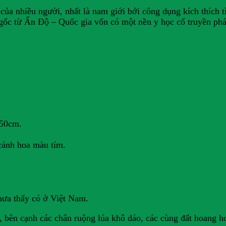
ủa nhiều người, nhất là nam giới bởi công dụng kích thích 
gốc từ Ấn Độ – Quốc gia vốn có một nền y học cổ truyền phát 
 50cm.
cánh hoa màu tím.
ưa thấy có ở Việt Nam.
 bên cạnh các chân ruộng lúa khô dáo, các cùng đất hoang h