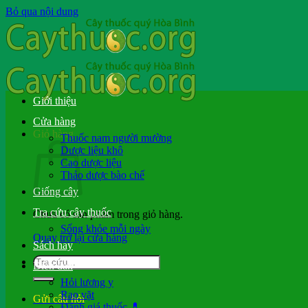
Bỏ qua nội dung
Giới thiệu
Cửa hàng
Giỏ hàng
Thuốc nam người mường
Dược liệu khô
Cao dược liệu
Thảo dược bào chế
Giống cây
Tra cứu cây thuốc
Chưa có sản phẩm trong giỏ hàng.
Sống khỏe mỗi ngày
Quay trở lại cửa hàng
Sách hay
Diễn đàn
Hỏi lương y
Rao vặt
Gửi câu hỏi
Đánh giá thuốc 💊