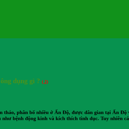
công dụng gì ?
(
2)
hân thảo, phân bố nhiều ở Ấn Độ, được dân gian tại Ấn Đ
 như bệnh động kinh và kích thích tình dục. Tuy nhiên cá