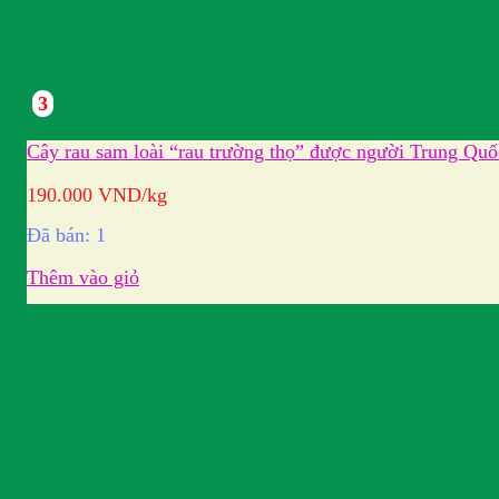
3
Cây rau sam loài “rau trường thọ” được người Trung Quố
190.000
VND
/kg
Đã bán: 1
Thêm vào giỏ