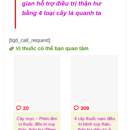
gian hỗ trợ điều trị thận hư
bằng 4 loại cây lá quanh ta
[tqd_call_request]
🌿 Vị thuốc có thể bạn quan tâm
20
309
Cây mực – Phèn đen
4 cây thuốc nam điều
vị thuốc điều trị suy
trị bệnh suy thận,
thận, thận hư (Phen
thận hư diệu kỳ ở