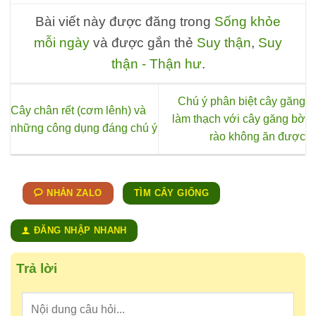
thể
được
Bài viết này được đăng trong
Sống khỏe
chọn
mỗi ngày
và được gắn thẻ
Suy thận
,
Suy
trên
thận - Thận hư
.
trang
sản
phẩm
Chú ý phân biệt cây găng
Cây chân rết (cơm lênh) và
làm thạch với cây găng bờ
những công dụng đáng chú ý
rào không ăn được
NHẮN ZALO
TÌM CÂY GIỐNG
ĐĂNG NHẬP NHANH
Trả lời