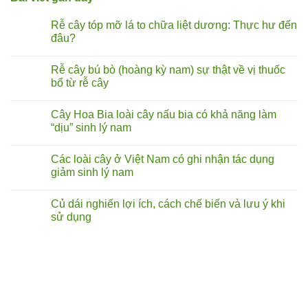
Rễ cây tóp mỡ lá to chữa liệt dương: Thực hư đến
đâu?
Không
có
Rễ cây bú bò (hoàng kỳ nam) sự thật về vị thuốc
bình
luận
bổ từ rễ cây
ở
Rễ
Không
cây
có
Cây Hoa Bia loài cây nấu bia có khả năng làm
tóp
bình
mỡ
luận
“dịu” sinh lý nam
lá
ở
to
Rễ
Không
chữa
cây
có
Các loài cây ở Việt Nam có ghi nhận tác dụng
liệt
bú
bình
dương:
bò
luận
giảm sinh lý nam
Thực
(hoàng
ở
hư
kỳ
Cây
Không
đến
nam)
Hoa
có
Củ dái nghiến lợi ích, cách chế biến và lưu ý khi
đâu?
sự
Bia
bình
thật
loài
luận
sử dụng
về
cây
ở
vị
nấu
Các
Không
thuốc
bia
loài
có
bổ
có
cây
bình
từ
khả
ở
luận
rễ
năng
Việt
ở
cây
làm
Nam
Củ
“dịu”
có
dái
sinh
ghi
nghiến
lý
nhận
lợi ích,