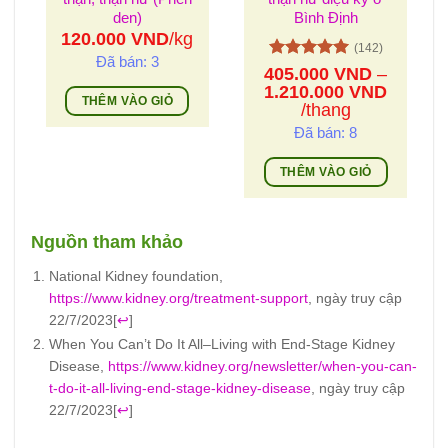
den)
Bình Định
120.000
VND
/kg
(142)
Đã bán: 3
Được xếp
405.000
VND
–
hạng
5
5
1.210.000
VND
THÊM VÀO GIỎ
sao
Khoảng
/thang
giá:
Đã bán: 8
từ
405.000 VND
THÊM VÀO GIỎ
đến
Sản
1.210.000 VND
phẩm
Nguồn tham khảo
này
có
National Kidney foundation,
nhiều
https://www.kidney.org/treatment-support
, ngày truy cập
biến
22/7/2023
[
↩
]
thể.
When You Can’t Do It All–Living with End-Stage Kidney
Các
Disease,
https://www.kidney.org/newsletter/when-you-can-
tùy
t-do-it-all-living-end-stage-kidney-disease
, ngày truy cập
chọn
22/7/2023
[
↩
]
có