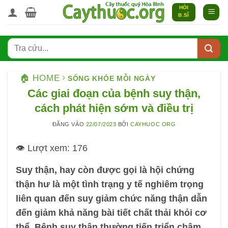
Bỏ
HỎI
B.SĨ
qua
nội
dung
🏠 HOME
SỐNG KHỎE MỖI NGÀY
Các giai đoạn của bệnh suy thận,
cách phát hiện sớm và điều trị
ĐĂNG VÀO
22/07/2023
BỞI
CAYHUOC ORG
👁️ Lượt xem:
176
Suy thận, hay còn được gọi là hội chứng
thận hư là một tình trạng y tế nghiêm trọng
liên quan đến suy giảm chức năng thận dẫn
đến giảm khả năng bài tiết chất thải khỏi cơ
thể. Bệnh suy thận thường tiến triển chậm