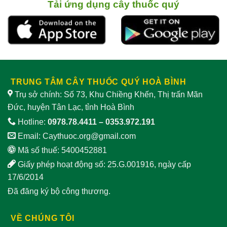
nam
tác
cách chế biến
Tải ứng dụng cây thuốc quý
dụng
và
giảm
lưu ý
sinh
khi
lý
sử
nam
dụng
TRUNG TÂM CÂY THUỐC QUÝ HOÀ BÌNH
Trụ sở chính: Số 73, Khu Chiềng Khến, Thị trấn Mãn
Đức, huyện Tân Lạc, tỉnh Hoà Bình
Hotline:
0978.78.4411
–
0353.972.191
Email:
Caythuoc.org@gmail.com
Mã số thuế: 5400452881
Giấy phép hoạt động số: 25.G.001916, ngày cấp
17/6/2014
Đã đăng ký bộ công thương.
VỀ CHÚNG TÔI