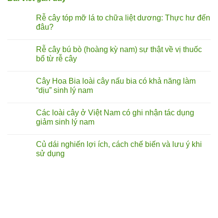
Rễ cây tóp mỡ lá to chữa liệt dương: Thực hư đến
đâu?
Không
có
Rễ cây bú bò (hoàng kỳ nam) sự thật về vị thuốc
bình
luận
bổ từ rễ cây
ở
Rễ
Không
cây
có
Cây Hoa Bia loài cây nấu bia có khả năng làm
tóp
bình
mỡ
luận
“dịu” sinh lý nam
lá
ở
to
Rễ
Không
chữa
cây
có
Các loài cây ở Việt Nam có ghi nhận tác dụng
liệt
bú
bình
dương:
bò
luận
giảm sinh lý nam
Thực
(hoàng
ở
hư
kỳ
Cây
Không
đến
nam)
Hoa
có
Củ dái nghiến lợi ích, cách chế biến và lưu ý khi
đâu?
sự
Bia
bình
thật
loài
luận
sử dụng
về
cây
ở
vị
nấu
Các
Không
thuốc
bia
loài
có
bổ
có
cây
bình
từ
khả
ở
luận
rễ
năng
Việt
ở
cây
làm
Nam
Củ
“dịu”
có
dái
sinh
ghi
nghiến
lý
nhận
lợi ích,