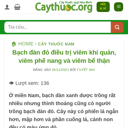
Bỏ
HỎI
B.SĨ
qua
nội
dung
🏠 HOME
CÂY THUỐC NAM
Bạch đàn đỏ điều trị viêm khí quản,
viêm phế nang và viêm bể thận
ĐĂNG VÀO
26/12/2021
BỞI
TUYẾT NHI
👁️ Lượt xem:
136
Ở miền Nam, bạch đàn xanh được trồng rất
nhiều nhưng thỉnh thoảng cũng có người
trồng bạch đàn đỏ. Cây này có phiến lá ngắn
hơn, mập hơn và phần cuống lá, cành non
đều có màu ửng đỏ.