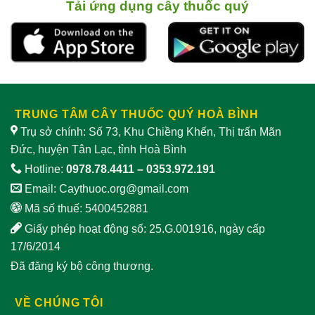
nam
tác
cách chế biến
Tải ứng dụng cây thuốc quý
dụng
và
giảm
lưu ý
sinh
khi
lý
sử
nam
dụng
TRUNG TÂM CÂY THUỐC QUÝ HOÀ BÌNH
Trụ sở chính: Số 73, Khu Chiềng Khến, Thị trấn Mãn
Đức, huyện Tân Lạc, tỉnh Hoà Bình
Hotline:
0978.78.4411
–
0353.972.191
Email:
Caythuoc.org@gmail.com
Mã số thuế: 5400452881
Giấy phép hoạt động số: 25.G.001916, ngày cấp
17/6/2014
Đã đăng ký bộ công thương.
VỀ CHÚNG TÔI