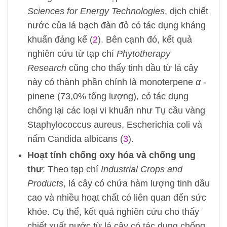
Sciences for Energy Technologies
, dịch chiết
nước của lá bạch đàn đỏ có tác dụng kháng
khuẩn đáng kể (
2
). Bên cạnh đó, kết quả
nghiên cứu từ tạp chí
Phytotherapy
Research
cũng cho thấy tinh dầu từ lá cây
này có thành phần chính là monoterpene
α
-
pinene (73,0% tổng lượng), có tác dụng
chống lại các loại vi khuẩn như Tụ cầu vàng
Staphylococcus aureus, Escherichia coli và
nấm Candida albicans (
3
).
Hoạt tính chống oxy hóa và chống ung
thư
: Theo tạp chí
Industrial Crops and
Products
, lá cây có chứa hàm lượng tinh dầu
cao và nhiều hoạt chất có liên quan đến sức
khỏe. Cụ thể, kết quả nghiên cứu cho thấy
chiết xuất nước từ lá cây có tác dụng chống